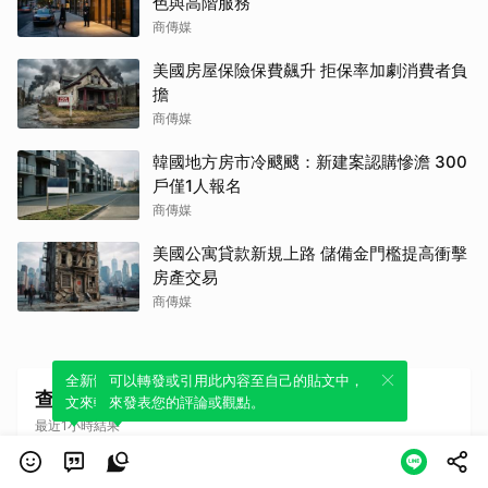
色與高階服務
商傳媒
美國房屋保險保費飆升 拒保率加劇消費者負
擔
商傳媒
韓國地方房市冷颼颼：新建案認購慘澹 300
戶僅1人報名
商傳媒
美國公寓貸款新規上路 儲備金門檻提高衝擊
房產交易
商傳媒
全新體驗！一鍵引用此內容，透過發布貼
可以轉發或引用此內容至自己的貼文中，
查看更多100室內設計
文來輕鬆表達個人立場。
來發表您的評論或觀點。
最近1小時結果
01
冷氣滴水別只擦地！5大常見原因＋精