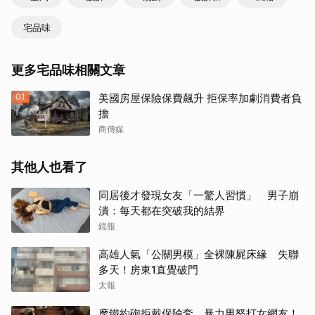
宅品味
更多宅品味相關文章
01
美國房屋保險保費飆升 拒保率加劇消費者負
擔
商傳媒
其他人也看了
同居後才發現女友「一驚人習慣」 男子崩
潰：每天都在突破我的結界
鏡報
高雄人氣「公關男模」全裸陳屍床緣 失聯
多天！房東1直覺破門
太報
摩鐵約砲拒戴保險套 暴力男怒打女網友！