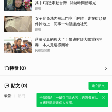
其中1項恐牽動台灣...關鍵時間點曝光
鏡報
女子穿免洗內褲出門竟「解體」走在街頭整
件掉地上 同事一句話讓她社死
鏡報
蔣萬安真的糗大了！慘遭財經大咖重砲開
轟 本人竟這樣回嗆
民視新聞網
轉發 (0)
貼文 (0)
建立貼文
最新
熱門
全新體驗！一鍵引用此內容，透過發布貼
文來輕鬆表達個人立場。