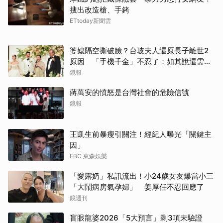
搜出改造槍、手銬
ETtoday新聞雲
婆媳隔空撕破臉？台玻夫人還原長子離世2
原因 「手機千金」不忍了：如其說還需要
離開嗎？
鏡報
蔣萬安的憤怒是台灣社會的危險信號
鏡報
王凱生前暴瘦引關注！經紀人曝光「關鍵主
因」
EBC 東森娛樂
「愛露奶」私訊流出！小24歲女友爆當小三
「大鬧病房氣孕婦」 姜厚任不忍回應了
鏡週刊
盲眼龍婆2026「5大預言」剩3項未驗證