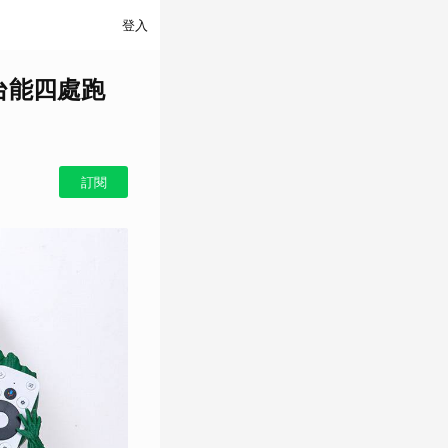
登入
一台能四處跑
訂閱