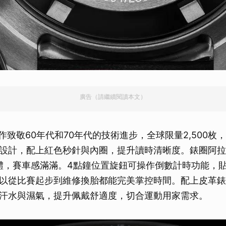
廣告（請繼續閱讀本文）
新作致敬60年代和70年代的技術進步，全球限量2,500
設計，配上紅色秒針與內圈，提升讀時清晰度。錶圈阿拉
字體，賽車感滿滿。4點鐘位置旋鈕可操作倒數計時功能，
以從比賽起步到維修換胎都能完美掌控時間。配上皮革錶
汗水與濕氣，提升佩戴舒適度，切合運動用家需求。