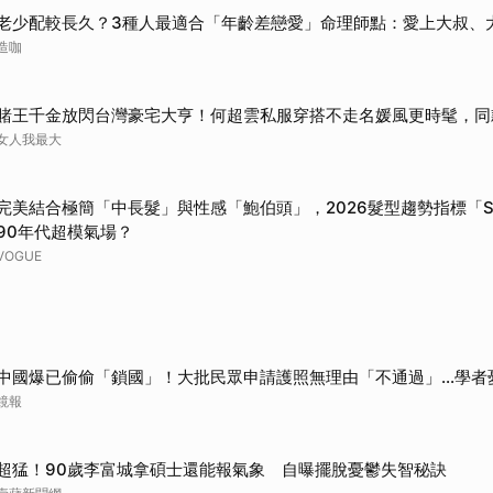
老少配較長久？3種人最適合「年齡差戀愛」命理師點：愛上大叔、
造咖
賭王千金放閃台灣豪宅大亨！何超雲私服穿搭不走名媛風更時髦，同
女人我最大
完美結合極簡「中長髮」與性感「鮑伯頭」，2026髮型趨勢指標「Sli
90年代超模氣場？
VOGUE
中國爆已偷偷「鎖國」！大批民眾申請護照無理由「不通過」...學者
鏡報
超猛！90歲李富城拿碩士還能報氣象 自曝擺脫憂鬱失智秘訣