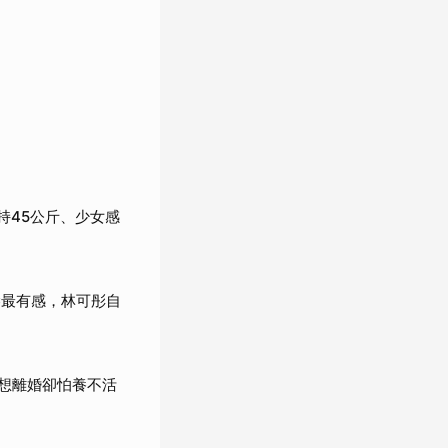
持45公斤、少女感
C最有感，林可彤自
…想離婚卻怕養不活