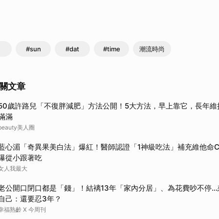
#sun
#dat
#time
潮流時尚
關文章
50歲許路兒「不復胖減肥」方法公開！5大方法，早上靠它，長年維
滿滿
beauty美人圈
藍心湄「奇異果美白法」爆紅！醫師認證「1神級吃法」補充維他命
曝從小跟著吃
女人我最大
老公開口閉口都是「錢」！結褵13年「家內分居」、為花費吵不停
自己：還要忍3年？
幸福熟齡 X 今周刊