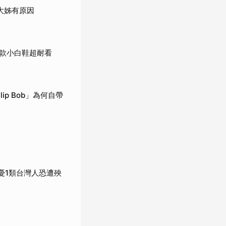
大姊有原因
款小白鞋超耐看
p Bob」為何自帶
憂1類台灣人恐遭殃