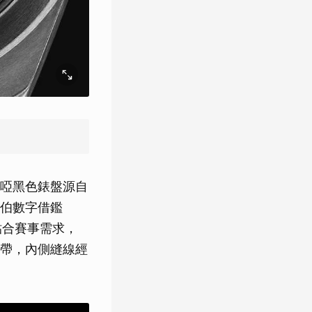
枚，啞黑色錶盤源自
伯數字借鑑
貼合賽事需求，
帶，內側縫線經