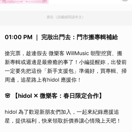
廣告（請繼續閱讀本文）
01:00 PM ｜ 完妝出門去：門市搬專輯補給
搶完票，趁連假去 微樂客 WillMusic 朝聖挖寶、搬
新專輯或週邊是最療癒的事了！小編提醒妳，出發前
一定要先把這份「新手支援包」準備好，買專輯、掃
周邊，追星路上有hidol 應援你！
🌸 【hidol ✕ 微樂客：春日限定合作】
hidol 為了歡迎新朋友們加入，一起來紀錄應援追
星，提供福利，快來領取折價券讓心情飛上天吧！