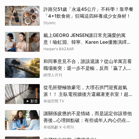
許路兒51歲「永遠45公斤」不科學！靠早餐
「4+1飲食術」狂喝這四杯養成少女身材！
Styletc
戴上GEORG JENSEN讓日常充滿愛的寓
意！喻虹淵、韓寧、Karen Lee優雅演繹全
新FUSION、HERITAGE系列 | BAZAAR
Harper's BAZAAR
和同事意見不合，誰該退讓？從山羊寓言看
職場衝突：退一步不是輸，反而「贏了人
生」
經理人月刊
從毛胚變極致豪宅，大理石拱門迎賓超氣
派！！ 主臥電視牆後方還藏著更衣室！超流
暢「女生夢想空間」大公開！
影音
幸福空間 TV
讓關係疲憊的不是情緒，而是認定你該替他
善後…心理師點破：有些成年人內心仍在等
待「媽媽」安撫
幸福熟齡 X 今周刊