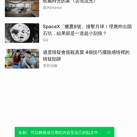
收藏時光的家《雲境流光》
室內Interior
SpaceX「獵鷹9號」撞擊月球！理應炸出隕
石坑，結果卻是一道超小刮痕？
GQ
過度猜疑會扼殺真愛 4個技巧擺脫感情裡的
猜疑陷阱
享民頭條
全新體驗！一鍵引用此內容，透過發布貼
可以轉發或引用此內容至自己的貼文中，