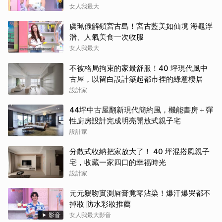
女人我最大
虞珮儀解鎖宮古島！宮古藍美如仙境 海龜浮
潛、人氣美食一次收服
女人我最大
不被格局拘束的家最舒服！40 坪現代風中
古屋，以留白設計築起都市裡的綠意棲居
設計家
44坪中古屋翻新現代簡約風，機能書房＋彈
性廚房設計完成明亮開放式親子宅
設計家
分散式收納把家放大了！ 40 坪混搭風親子
宅，收藏一家四口的幸福時光
設計家
元元親吻實測唇膏竟零沾染！爆汗爆哭都不
掉妝 防水彩妝推薦
影音
女人我最大影音