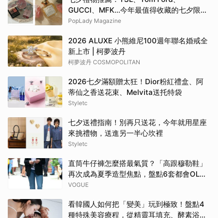
GUCCI、MFK...今年最值得收藏的七夕限定
彩妝、香氛清單，把浪漫穿戴在身上
PopLady Magazine
2026 ALUXE 小熊維尼100週年聯名婚戒全
新上市 | 柯夢波丹
柯夢波丹 COSMOPOLITAN
2026七夕滿額贈太狂！Dior粉紅禮盒、阿
蒂仙之香送花束、Melvita送托特袋
Styletc
七夕送禮指南！別再只送花，今年就用星座
來挑禮物，送進另一半心坎裡
Styletc
直筒牛仔褲怎麼搭最氣質？「高跟穆勒鞋」
再次成為夏季造型焦點，盤點6套都會OL穿
搭公式
VOGUE
看韓國人如何把「變美」玩到極致！盤點4
種特殊美容療程，從精靈耳填充、酵素浴到