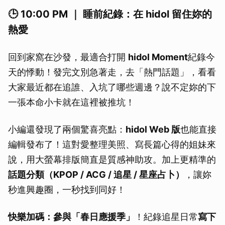
🕒 10:00 PM ｜ 睡前紀錄：在 hidol 留住妳的
熱愛
回到家窩在沙發，最適合打開
hidol Moment
紀錄今
天的悸動！發完文別急著走，去「熱門話題」，看看
大家最近都在追誰、入坑了哪些週邊？說不定妳的下
一張本命小卡就在這裡被推坑！
小編還發現了兩個驚喜亮點：
hidol Web 版
也能直接
編輯發布了！這對愛整理美照、寫長篇心得的姐妹來
說，用大螢幕排版簡直是質感神助攻。加上更精準的
話題分類（KPOP / ACG / 追星 / 星座占卜）
，讓妳
秒進興趣圈，一秒找到同好！
快樂加碼：參與「春日應援季」
！紀錄追星日常
寫下