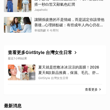
搭一秒白皙又顯氣色紅潤
Japaholic
讓關係疲憊的不是情緒，而是認定你該替他
善後…心理師點破：有些成年人內心仍在等
待「媽媽」安撫
幸福熟齡 X 今周刊
查看更多GirlStyle 台灣女生日常
最近1小時結果
01
夏天就是想敷冰冰涼涼的面膜！2026
夏天8款新品推薦，保濕、毛孔、舒緩
一次整理，洗完澡敷真的太療癒
GirlStyle 台灣女生日常
查看更多
最新消息