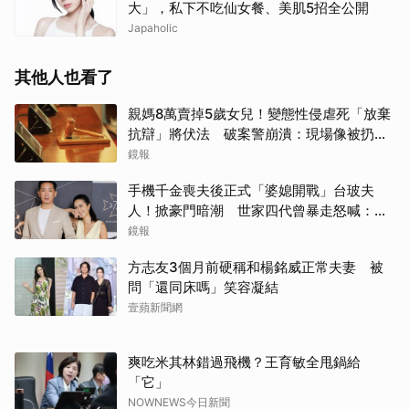
大」，私下不吃仙女餐、美肌5招全公開
Japaholic
取消
其他人也看了
親媽8萬賣掉5歲女兒！變態性侵虐死「放棄
抗辯」將伏法 破案警崩潰：現場像被扔掉
的洋娃娃
鏡報
手機千金喪夫後正式「婆媳開戰」台玻夫
人！掀豪門暗潮 世家四代曾暴走怒喊：我
只是一個年輕人
鏡報
方志友3個月前硬稱和楊銘威正常夫妻 被
問「還同床嗎」笑容凝結
壹蘋新聞網
爽吃米其林錯過飛機？王育敏全甩鍋給
「它」
NOWNEWS今日新聞