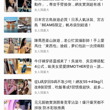
動作」，專攻手臂後側，網友實測超有感！
女人我最大
日本宮古島旅遊必買！日系人氣泳裝、宮古
島「BEAMS限定」帆布袋別錯過！
女人我最大
陳喬恩釜山旅遊，老公忙當攝影師！手上愛
馬仕「東西包」搶鏡，夢幻包款一次揹兩顆
女人我最大
牛仔褲穿搭靈感來了！吳速玲、吳宜樺搭配
4公式，歐美女星愛牌MOTHER登台～誰穿
誰腿長
女人我最大
從L碼穿回S碼不靠少吃！網友55→45kg只
改8個習慣，吃飯養成1習慣瘦超快、超多人
容易忽略
女人我最大
元元親吻實測唇膏竟零沾染！爆汗爆哭都不
掉妝 防水彩妝推薦