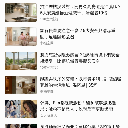
抽油煙機沒裝對，開再久廚房還是油膩膩？
5大安裝細節油煙減半、清潔省10倍
100室內設計
家有長輩要注意什麼？5大安全與清潔重
點，遠離隱形危機
幸福空間
裝潢忘記做隱形鐵窗？這5種情境不裝安全
超堪憂，比傳統鐵窗美觀又安全
100室內設計
靜謐與秩序的交織：以材質筆觸，訂製溫暖
奢雅的生活場域│混搭風│35坪
幸福空間
舒淇、Ella都沒戒澱粉！醫師破解減肥迷
思：澱粉不是敵人，吃對反而更助燃脂
女人我最大
掰掰袖顯壯又顯老？童瑤分享「3招瘦手臂