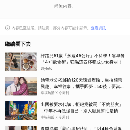
尚無內容。
內容已至結尾。請注意，部分內容可能未顯示。
查看資訊
繼續看下去
許路兒51歲「永遠45公斤」不科學！靠早餐
「4+1飲食術」狂喝這四杯養成少女身材！
Styletc
她帶老公搭郵輪120天環遊歷險，重拾相戀
興趣、幸福往事，攜手圓夢：50後，要當懂
生活演員！
幸福熟齡 X 今周刊
出國被要求代購，拒絕竟被罵「不夠朋友」
…中年不再勉強自己：別人願意幫忙是情
分，不是本分
幸福熟齡 X 今周刊
夏季必備「顯白搭配法則」！以4種色系混