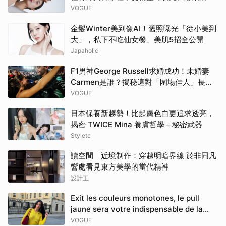
一天做10項醫美
VOGUE
金髮Winter美到像AI！舊照曝光「從小美到
大」，私下不吃仙女餐、美肌5招全公開
Japaholic
F1男神George Russell求婚成功！未婚妻
Carmen是誰？揭秘這對「圍場佳人」長跑6
年的戀愛故事
VOGUE
日本保養新趨勢！比起膚色白更追求透亮，
揭密 TWICE Mina 養膚哲學＋秘密武器
Styletc
讀空間｜近境制作：穿越明暗界線 於非同凡
響處看見東方美學的當代精神
設計王
Exit les couleurs monotones, le pull
jaune sera votre indispensable de la
rentrée
VOGUE