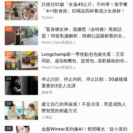
01
許路兒51歲「永遠45公斤」不科學！靠早餐
「4+1飲食術」狂喝這四杯養成少女身材！
Styletc
02
「緊身褲女神」孫娜恩《金特務》再掀話
題！10套私服解析，韓網公認最耐看的女友
感穿搭
Marie Claire美麗佳人
03
Longchamp新一季焦點包包搶先看：王菲
同款、超Q相機包、提燈包…喜歡藝術的你
還會愛上這款
Marie Claire美麗佳人
04
停止討好、停止內耗、停止比較：30歲後最
重要的3堂人生課
姊妹淘
05
建立自己的界線感！不是冷漠，而是成熟人
際智慧的相處方式
人物誌
06
金髮Winter美到像AI！舊照曝光「從小美到