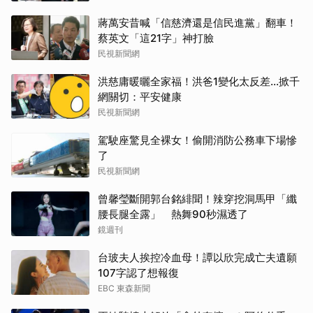
蔣萬安昔喊「信慈濟還是信民進黨」翻車！
蔡英文「這21字」神打臉
民視新聞網
洪慈庸暖曬全家福！洪爸1變化太反差…掀千
網關切：平安健康
民視新聞網
駕駛座驚見全裸女！偷開消防公務車下場慘
了
民視新聞網
曾馨瑩斷開郭台銘緋聞！辣穿挖洞馬甲「纖
腰長腿全露」 熱舞90秒濕透了
鏡週刊
台玻夫人挨控冷血母！譚以欣完成亡夫遺願
107字認了想報復
EBC 東森新聞