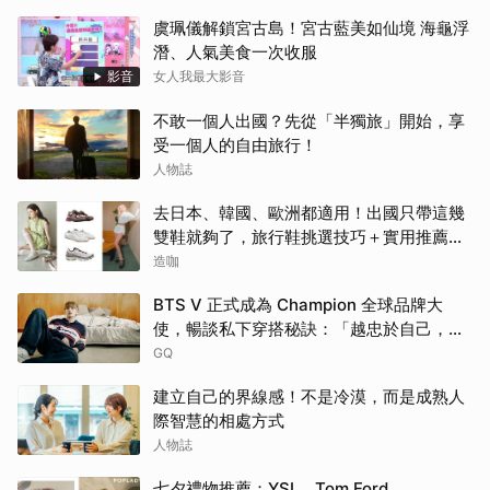
虞珮儀解鎖宮古島！宮古藍美如仙境 海龜浮
潛、人氣美食一次收服
影音
女人我最大影音
不敢一個人出國？先從「半獨旅」開始，享
受一個人的自由旅行！
人物誌
去日本、韓國、歐洲都適用！出國只帶這幾
雙鞋就夠了，旅行鞋挑選技巧＋實用推薦一
次看
造咖
BTS V 正式成為 Champion 全球品牌大
使，暢談私下穿搭秘訣：「越忠於自己，就
會越有自信」
GQ
建立自己的界線感！不是冷漠，而是成熟人
際智慧的相處方式
人物誌
七夕禮物推薦：YSL、Tom Ford、