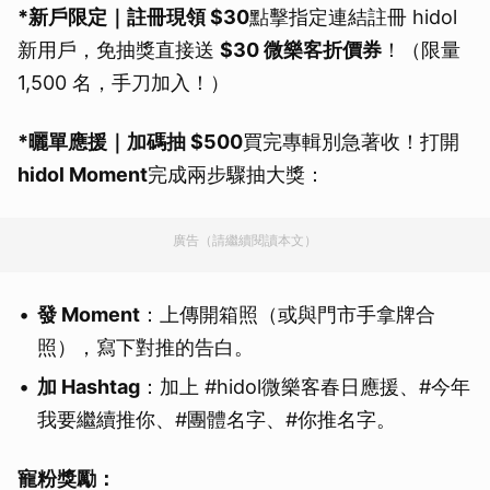
*新戶限定｜註冊現領 $30
點擊指定連結註冊 hidol
新用戶，免抽獎直接送
$30 微樂客折價券
！（限量
1,500 名，手刀加入！）
*曬單應援｜加碼抽 $500
買完專輯別急著收！打開
hidol Moment
完成兩步驟抽大獎：
廣告（請繼續閱讀本文）
發 Moment
：上傳開箱照（或與門市手拿牌合
照），寫下對推的告白。
加 Hashtag
：加上 #hidol微樂客春日應援、#今年
我要繼續推你、#團體名字、#你推名字。
寵粉獎勵：