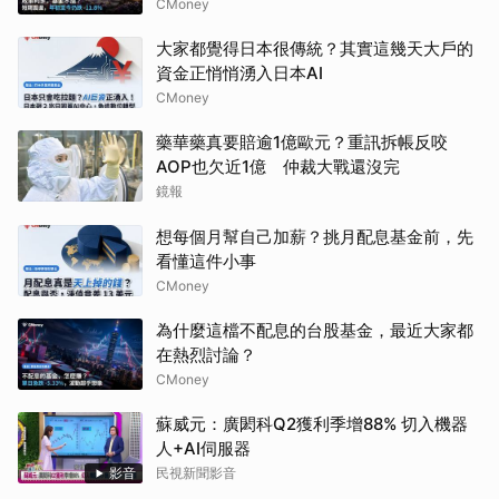
CMoney
大家都覺得日本很傳統？其實這幾天大戶的
資金正悄悄湧入日本AI
CMoney
藥華藥真要賠逾1億歐元？重訊拆帳反咬
AOP也欠近1億 仲裁大戰還沒完
鏡報
想每個月幫自己加薪？挑月配息基金前，先
看懂這件小事
CMoney
為什麼這檔不配息的台股基金，最近大家都
在熱烈討論？
CMoney
蘇威元：廣閎科Q2獲利季增88% 切入機器
人+AI伺服器
影音
民視新聞影音