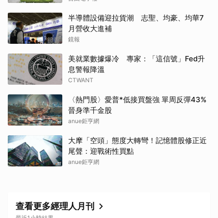
半導體設備迎拉貨潮 志聖、均豪、均華7
月營收大進補
鏡報
美就業數據爆冷 專家：「這信號」Fed升
息警報降溫
CTWANT
〈熱門股〉愛普*低接買盤強 單周反彈43%
晉身準千金股
anue鉅亨網
大摩「空頭」態度大轉彎！記憶體股修正近
尾聲：迎戰術性買點
anue鉅亨網
查看更多經理人月刊
最近1小時結果