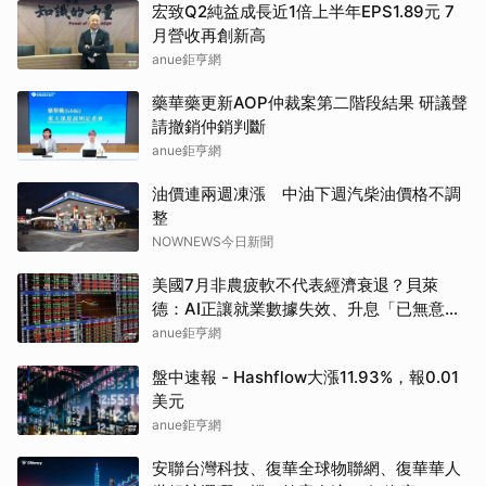
宏致Q2純益成長近1倍上半年EPS1.89元 7
月營收再創新高
anue鉅亨網
藥華藥更新AOP仲裁案第二階段結果 研議聲
請撤銷仲銷判斷
anue鉅亨網
油價連兩週凍漲 中油下週汽柴油價格不調
整
NOWNEWS今日新聞
美國7月非農疲軟不代表經濟衰退？貝萊
德：AI正讓就業數據失效、升息「已無意
義」
anue鉅亨網
盤中速報 - Hashflow大漲11.93%，報0.01
美元
anue鉅亨網
安聯台灣科技、復華全球物聯網、復華華人