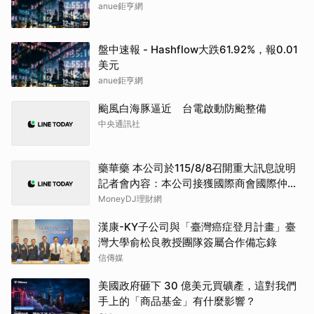
anue鉅亨網
盤中速報 - Hashflow大跌61.92%，報0.01
美元
anue鉅亨網
颱風白海豚逼近 台電啟動防颱整備
中央通訊社
藥華藥 本公司於115/8/8召開重大訊息說明
記者會內容：本公司接獲國際商會國際仲裁
院之第二階段「部分仲裁判斷」
MoneyDJ理財網
漢康-KY子公司與「臺灣癌症登月計畫」臺
灣大學俞松良教授團隊簽屬合作備忘錄
信傳媒
美國政府砸下 30 億美元買礦產，這對我們
手上的「商品基金」有什麼影響？