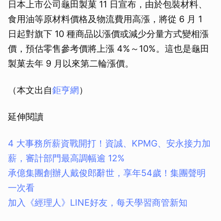
日本上市公司龜田製菓 11 日宣布，由於包裝材料、
食用油等原材料價格及物流費用高漲，將從 6 月 1
日起對旗下 10 種商品以漲價或減少分量方式變相漲
價，預估零售參考價將上漲 4%～10%。這也是龜田
製菓去年 9 月以來第二輪漲價。
（本文出自
鉅亨網
）
延伸閱讀
4 大事務所薪資戰開打！資誠、KPMG、安永接力加
薪，審計部門最高調幅逾 12%
承億集團創辦人戴俊郎辭世，享年54歲！集團聲明
一次看
加入《經理人》LINE好友，每天學習商管新知