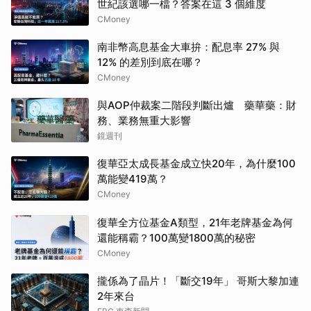
世紀該選哪一檔？答案在這 3 個維度
CMoney
南非幣高息基金大車拚：配息率 27% 與
12% 的差別到底在哪？
CMoney
與AOP仲裁案二階段判斷出爐 藥華藥：財
務、業務無重大影響
鏡週刊
復華亞太成長基金成立快20年，為什麼100
萬能變419萬？
CMoney
復華全方位基金A類型，21年老牌基金為何
還能稱霸？100萬變1800萬的秘密
CMoney
攏係為了晶片！「斷交19年」 哥斯大黎加連
2年來台