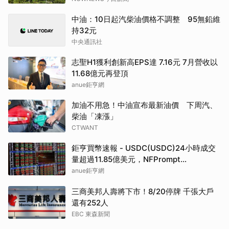
中油：10日起汽柴油價格不調整 95無鉛維
持32元
中央通訊社
志聖H1獲利創新高EPS達 7.16元 7月營收以
11.68億元再登頂
anue鉅亨網
加油不用急！中油宣布最新油價 下周汽、
柴油「凍漲」
CTWANT
鉅亨買幣速報 - USDC(USDC)24小時成交
量超過11.85億美元，NFPrompt
Token(NFP)24小時漲幅達66.2%
anue鉅亨網
三商美邦人壽將下市！8/20停牌 千張大戶
還有252人
EBC 東森新聞