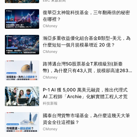
EBC 東森新聞
復華亞太神龍科技基金，三年翻兩倍的秘密
在哪裡？
CMoney
瀚亞多重收益優化組合基金B類型-美元，為
什麼短短一個月規模暴增近 20 億？
CMoney
路博邁台灣5G股票基金T累積級別(新臺
幣)，為什麼只有43人買，規模卻高達263
億？
CMoney
P-1 AI 獲 5,000 萬美元融資，推出代理式
AI 工程師「Archie」化解實體工程人才荒
科技新報
國泰台灣貨幣市場基金，為什麼這幾天大筆
資金全往這裡躲？
CMoney