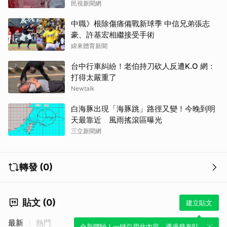
民視新聞網
中職》根除傷痛備戰新球季 中信兄弟張志
豪、許基宏相繼接受手術
緯來體育新聞
台中行車糾紛！老伯持刀砍人反遭K.O 網：
打得太嚴重了
Newtalk
白海豚出現「海豚跳」路徑又變！今晚到明
天最靠近 風雨搖滾區曝光
三立新聞網
轉發 (0)
貼文 (0)
建立貼文
最新
熱門
全新體驗！一鍵引用此內容，透過發布貼