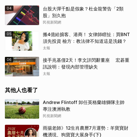
04
台股大彈千點是假象？杜金龍警告「2類
股」別久抱
民視新聞網
05
搬4億給掮客、港商！ 女律師瞎扯：買BNT
須先投資 檢方：教法律不知道這是洗錢？
太報
06
接手兆基僅2天！李文詳閃辭董座 宏碁重
訊說明：發現內部管理缺失
太報
其他人也看了
Andrew Flintoff 卸任英格蘭雄獅隊主帥
專注澳洲執教
民視新聞網
雨揚老師》12生肖農曆7月運勢：羊寶寶財
機湧現、狗寶寶大展身手(下)