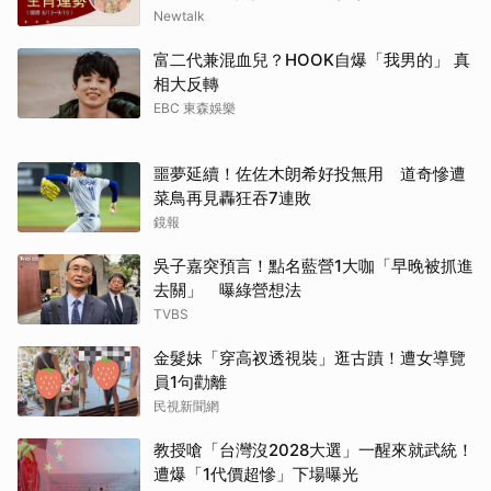
Newtalk
富二代兼混血兒？HOOK自爆「我男的」 真
相大反轉
EBC 東森娛樂
噩夢延續！佐佐木朗希好投無用 道奇慘遭
菜鳥再見轟狂吞7連敗
鏡報
吳子嘉突預言！點名藍營1大咖「早晚被抓進
去關」 曝綠營想法
TVBS
金髮妹「穿高衩透視裝」逛古蹟！遭女導覽
員1句勸離
民視新聞網
教授嗆「台灣沒2028大選」一醒來就武統！
遭爆「1代價超慘」下場曝光