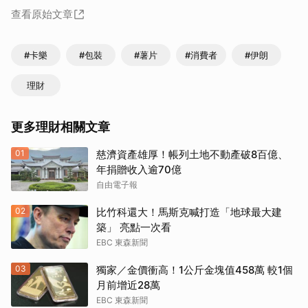
查看原始文章
#卡樂
#包裝
#薯片
#消費者
#伊朗
理財
更多理財相關文章
01
慈濟資產雄厚！帳列土地不動產破8百億、
年捐贈收入逾70億
自由電子報
02
比竹科還大！馬斯克喊打造「地球最大建
築」 亮點一次看
EBC 東森新聞
03
獨家／金價衝高！1公斤金塊值458萬 較1個
月前增近28萬
EBC 東森新聞