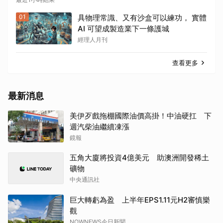
01
具物理常識、又有沙盒可以練功， 實體
AI 可望成製造業下一條護城
經理人月刊
查看更多
最新消息
美伊歹戲拖棚國際油價高掛！中油硬扛 下
週汽柴油繼續凍漲
鏡報
五角大廈將投資4億美元 助澳洲開發稀土
礦物
中央通訊社
巨大轉虧為盈 上半年EPS1.11元H2審慎樂
觀
NOWNEWS今日新聞