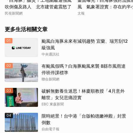
「白海豚」釀災！工地圍籬遭強風
畫面曝光！白海豚強對流掀
吹倒傷及路人 北市建管處震怒了
風 氣象署證實：存在約半
民視新聞網
太報
取消
更多生活相關文章
01
颱風白海豚未來有減弱趨勢 宜蘭、瑞芳刮12
級強風
中央通訊社
02
有颱風假嗎？白海豚颱風來襲 8縣市風雨達
停班停課標準
聯合新聞網
03
破解無數養生迷思！林慶順教授「4月意外
離世」女兒悲痛證實
EBC 東森新聞
04
限時絕景！台中港「台版帕德嫩神殿」封景
倒數
自由電子報