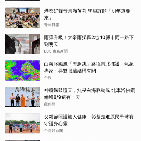
港都好聲音圓滿落幕 學員許願「明年還要
來」
青年日報
雨彈升級！大豪雨猛轟2地 10縣市雨一路下
到明天
EBC 東森新聞
白海豚颱風「海豚跳」路徑南北擺盪 氣象
專家：與雙眼牆結構有關
台視
神將鑼鼓喧天，無畏白海豚颱風 北車浴佛鑽
轎腳8/9還有一天
觀傳媒
父親節照護族人健康 彰基走進原民壘球賽
守護身心靈
台灣好新聞