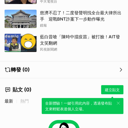
中天電視台
慈濟不忍了！二度發聲明找全台最大律所出
手 迎戰BNT詐案下一步動作曝光
鏡報
藍白昔嗆「陳時中擋疫苗」被打臉！AIT發
文笑翻網
民視新聞網
轉發 (0)
貼文 (0)
建立貼文
最新
熱門
全新體驗！一鍵引用此內容，透過發布貼
文來輕鬆表達個人立場。