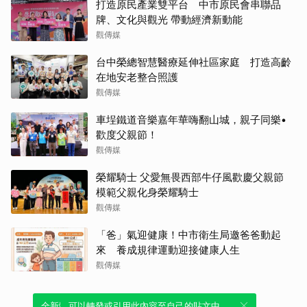
打造原民產業雙平台 中市原民會串聯品
牌、文化與觀光 帶動經濟新動能
觀傳媒
台中榮總智慧醫療延伸社區家庭 打造高齡
在地安老整合照護
觀傳媒
車埕鐵道音樂嘉年華嗨翻山城，親子同樂•
歡度父親節！
觀傳媒
榮耀騎士 父愛無畏西部牛仔風歡慶父親節
模範父親化身榮耀騎士
觀傳媒
「爸」氣迎健康！中市衛生局邀爸爸動起
來 養成規律運動迎接健康人生
觀傳媒
全新體驗！一鍵引用此內容，透過發布貼
可以轉發或引用此內容至自己的貼文中，