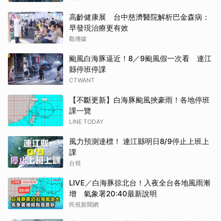
高齡健康展 台中慈濟醫院解析巴金森病：
早發現治療更有效
觀傳媒
颱風白海豚逼近！8／9颱風假一次看 連江
縣停班停課
CTWANT
【不斷更新】白海豚颱風挾豪雨！各地停班
課一覽
LINE TODAY
風力預測達標！ 連江縣明日8/9停止上班上
課
台視
LIVE／白海豚掠北台！入夜全台各地風雨漸
增 氣象署20:40最新說明
民視新聞網