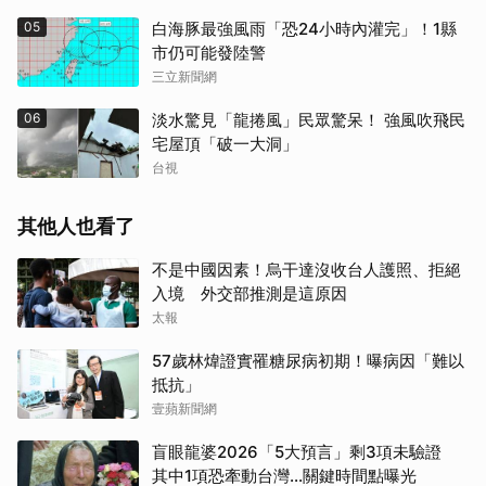
05
白海豚最強風雨「恐24小時內灌完」！1縣
市仍可能發陸警
三立新聞網
06
淡水驚見「龍捲風」民眾驚呆！ 強風吹飛民
宅屋頂「破一大洞」
台視
其他人也看了
不是中國因素！烏干達沒收台人護照、拒絕
入境 外交部推測是這原因
太報
57歲林煒證實罹糖尿病初期！曝病因「難以
抵抗」
壹蘋新聞網
盲眼龍婆2026「5大預言」剩3項未驗證
其中1項恐牽動台灣...關鍵時間點曝光