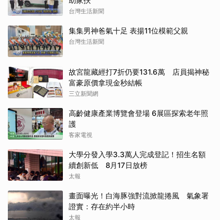
助家扶
台灣生活新聞
集集男神爸氣十足 表揚11位模範父親
台灣生活新聞
故宮龍藏經打7折仍要131.6萬 店員揭神秘
富豪原價拿現金秒結帳
三立新聞網
高齡健康產業博覽會登場 6展區探索老年照
護
客家電視
大學分發入學3.3萬人完成登記！招生名額
續創新低 8月17日放榜
太報
畫面曝光！白海豚強對流掀龍捲風 氣象署
證實：存在約半小時
太報