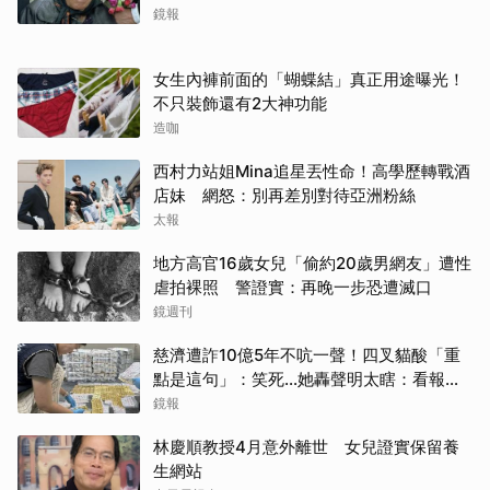
鏡報
女生內褲前面的「蝴蝶結」真正用途曝光！
不只裝飾還有2大神功能
造咖
西村力站姐Mina追星丟性命！高學歷轉戰酒
店妹 網怒：別再差別對待亞洲粉絲
太報
地方高官16歲女兒「偷約20歲男網友」遭性
虐拍裸照 警證實：再晚一步恐遭滅口
鏡週刊
慈濟遭詐10億5年不吭一聲！四叉貓酸「重
點是這句」：笑死...她轟聲明太瞎：看報紙
才知被騙
鏡報
林慶順教授4月意外離世 女兒證實保留養
生網站