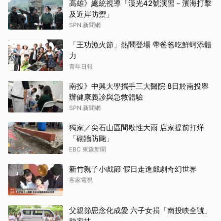
高雄》總統視導「漢光42號演習－濱海打擊
及近岸防禦」
SPN.新聞網
「王功漁火節」熱鬧登場 帶爸爸吃鮮蚵添體
力
青年日報
南投》中興大學攜手三大醫院 8日於南投舉
辦健康義診與急救體驗
SPN.新聞網
獨家／尖石山區間歇性大雨 店家提前打烊
「砌牆防颱」
EBC 東森新聞
新竹親子小戲節 假日走進戲劇奇幻世界
客家電視
父親節思念化成愛 六子女捐「南投映全號」