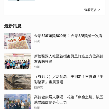
查看更多
最新訊息
今彩539頭獎800萬！ 台彩8/8獎號一次看
台視
新樓醫深入社區首攜復興里打造全方位高齡
友善防護網
勁報
（有影片）／活到老、美到老！王貴嬋「墨
彩築夢」畫展登場
觀傳媒
高齡健康展人潮湧 花蓮「療癒之境」以五
感體驗啟動身心五力
勁報