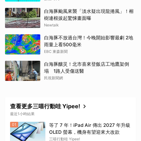
白海豚颱風來襲「淡水疑出現龍捲風」！榕
樹連根拔起驚悚畫面曝
Newtalk
白海豚不放過台灣！今晚開始影響最劇 2地
雨量上看500毫米
EBC 東森新聞
白海豚釀災！北市喜來登飯店工地鷹架倒
塌 1路人受傷送醫
民視新聞網
查看更多三嘻行動哇 Yipee!
最近1小時結果
01
等了 7 年！iPad Air 傳出 2027 年升級
OLED 螢幕，機身有望迎來大改款
三嘻行動哇 Yipee!