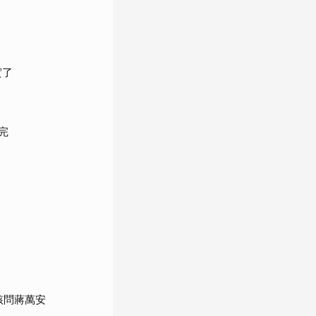
實了
完
該問蔣萬安