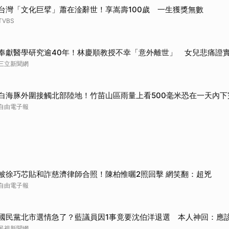
台灣「文化巨擘」蕭在淦辭世！享嵩壽100歲 一生獲獎無數
TVBS
奉獻醫學研究逾40年！林慶順教授不幸「意外離世」 女兒悲痛證
三立新聞網
白海豚外圍接觸北部陸地！竹苗山區雨量上看500毫米恐在一天內下
自由電子報
被徐巧芯貼和詐慈濟律師合照！陳柏惟曬2照回擊 網笑翻：超兇
自由電子報
國民黨北市選情急了？藍議員因1事竟要沈伯洋退選 本人神回：應
民視新聞網