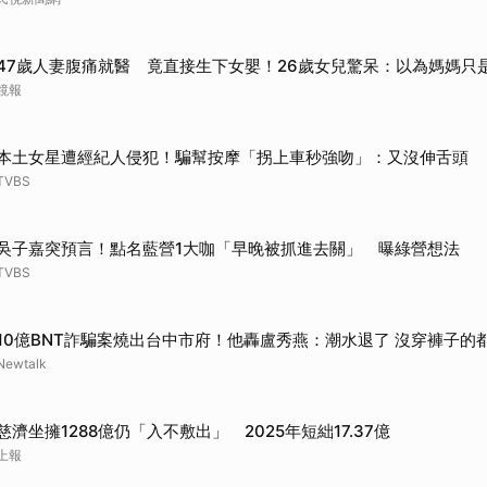
47歲人妻腹痛就醫 竟直接生下女嬰！26歲女兒驚呆：以為媽媽只
鏡報
本土女星遭經紀人侵犯！騙幫按摩「拐上車秒強吻」：又沒伸舌頭
TVBS
吳子嘉突預言！點名藍營1大咖「早晚被抓進去關」 曝綠營想法
TVBS
10億BNT詐騙案燒出台中市府！他轟盧秀燕：潮水退了 沒穿褲子的
Newtalk
慈濟坐擁1288億仍「入不敷出」 2025年短絀17.37億
上報