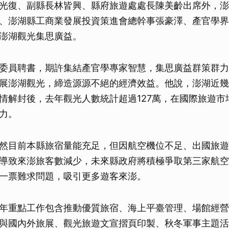
光復、副縣長林皆興、縣府旅遊處處長陳美齡出席外，澎
、澎湖縣工商業發展投資策進會總幹事張豪澤、產官學界
澎湖觀光集思廣益。
委員聘書，期許集結產官學專家智慧，集思廣益群策群力
展澎湖觀光，締造源源不絕的經濟效益。他說，澎湖近幾
情解封後，去年觀光人數統計超過127萬，在國際旅遊市
力。
然目前本縣旅宿量能充足，但因航空機位不足、出國旅遊
導致來澎旅客數減少，未來縣政府將積極爭取第三家航空
一票難求問題，吸引更多遊客來澎。
年重點工作包含推動優質旅宿、海上平臺管理、場館經營
與國內外旅展、觀光旅遊文宣摺頁印製、秋冬軍事主題活