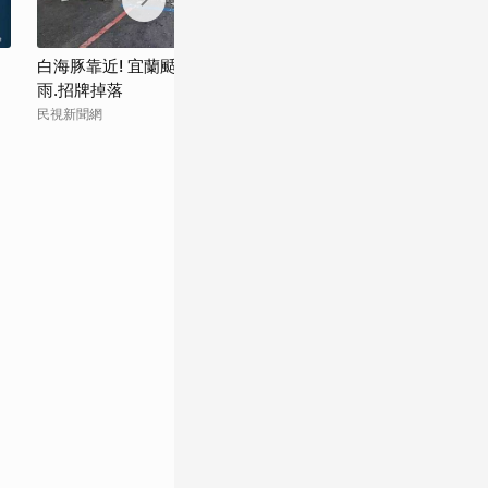
白海豚靠近! 宜蘭颳強風 郵局外牆下瓷磚
中颱「白海豚」
雨.招牌掉落
警性封閉人行自
民視新聞網
青年日報