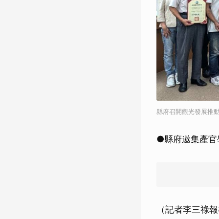
縣府召開觀光發展推
●縣府邀集產官
（記者李三祿報