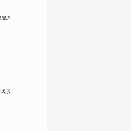
是變胖
都現形