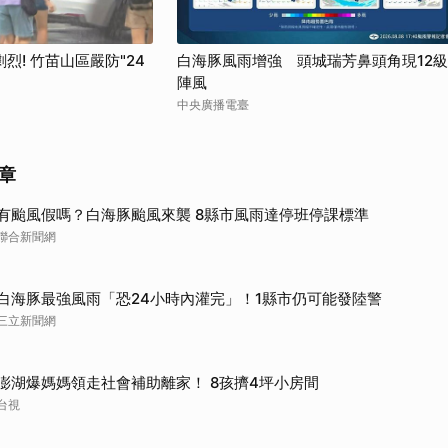
取消
烈! 竹苗山區嚴防"24
白海豚風雨增強 頭城瑞芳鼻頭角現12級
陣風
中央廣播電臺
章
有颱風假嗎？白海豚颱風來襲 8縣市風雨達停班停課標準
聯合新聞網
白海豚最強風雨「恐24小時內灌完」！1縣市仍可能發陸警
三立新聞網
澎湖爆媽媽領走社會補助離家！ 8孩擠4坪小房間
台視