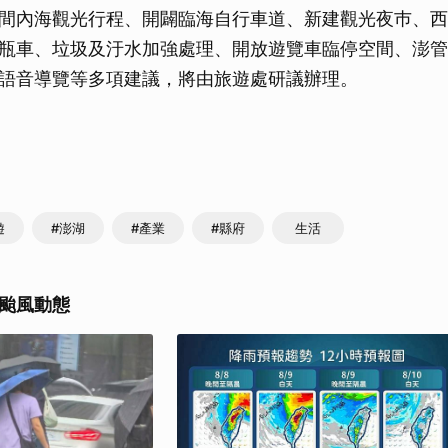
間內海觀光行程、開闢臨海自行車道、新建觀光夜巿、西
瓶車、垃圾及汙水加強處理、開放遊覽車臨停空間、澎管
語音導覽等多項建議，將由旅遊處研議辦理。
遊
#澎湖
#產業
#縣府
生活
颱風動態