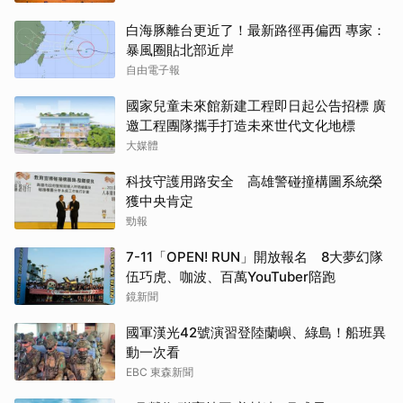
白海豚離台更近了！最新路徑再偏西 專家：
暴風圈貼北部近岸
自由電子報
國家兒童未來館新建工程即日起公告招標 廣
邀工程團隊攜手打造未來世代文化地標
大媒體
科技守護用路安全 高雄警碰撞構圖系統榮
獲中央肯定
勁報
7-11「OPEN! RUN」開放報名 8大夢幻隊
伍巧虎、咖波、百萬YouTuber陪跑
鏡新聞
國軍漢光42號演習登陸蘭嶼、綠島！船班異
動一次看
EBC 東森新聞