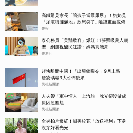
高鐵驚見家長「讓孩子當眾尿尿」！奶奶見
「尿液噴灑滿地」欣慰笑了…離譜畫面瘋傳
鏡報
泰公務員「美豔妝容」爆紅！1張照吸萬人朝
聖 網無視酸民狂讚：媽媽真漂亮
鏡週刊
趕快離開中國！「出境鎖喉令」9月上路
詹凌瑀曝3大恐怖後果
民視新聞網
人夫帶「軍中情人」上汽旅 脫光卻沒做成
原因超尷尬
民視新聞網
全裸拍片爆紅！甜美校花「放送福利」下身
沒穿好看光光