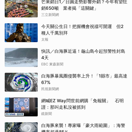
芒果銷日1／日圓走勢影響外銷？今年有望狂
銷650噸 業者揭「這關鍵」
三立新聞網
今天關公生日！把握機會祝禱可開運 但2
種人千萬別拜
太報
快訊／白海豚近逼！龜山島今起預警性封島
4天
EBC 東森新聞
白海豚暴風圈侵襲率上升！「1縣市」最高達
67%
民視新聞網
網喊EZ Way問世前網購「免報關」 石明
謹：那叫走私沒被抓到
鏡新聞
白海豚來襲！專家曝「豪大雨範圍」：海警
機率超過85％