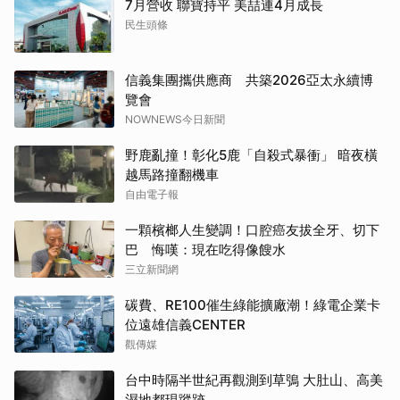
7月營收 聯寶持平 美喆連4月成長
民生頭條
信義集團攜供應商 共築2026亞太永續博
覽會
NOWNEWS今日新聞
野鹿亂撞！彰化5鹿「自殺式暴衝」 暗夜橫
越馬路撞翻機車
自由電子報
一顆檳榔人生變調！口腔癌友拔全牙、切下
巴 悔嘆：現在吃得像餿水
三立新聞網
碳費、RE100催生綠能擴廠潮！綠電企業卡
位遠雄信義CENTER
觀傳媒
台中時隔半世紀再觀測到草鴞 大肚山、高美
濕地都現蹤跡