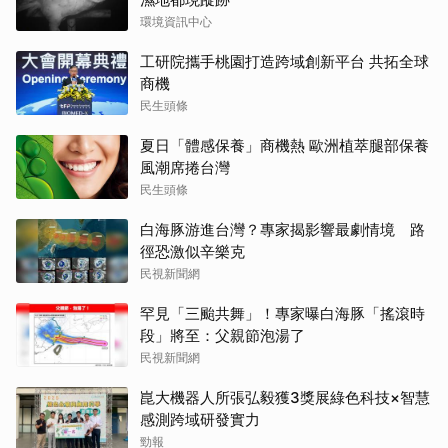
環境資訊中心
工研院攜手桃園打造跨域創新平台 共拓全球
商機
民生頭條
夏日「體感保養」商機熱 歐洲植萃腿部保養
風潮席捲台灣
民生頭條
白海豚游進台灣？專家揭影響最劇情境 路
徑恐激似辛樂克
民視新聞網
罕見「三颱共舞」！專家曝白海豚「搖滾時
段」將至：父親節泡湯了
民視新聞網
崑大機器人所張弘毅獲3獎展綠色科技×智慧
感測跨域研發實力
勁報