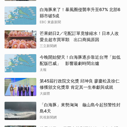
白海豚來了！暴風圈侵襲率升至67% 北部6
縣市破5成
EBC 東森新聞
芒果銷日2／宅配訂單竟慘縮水！日本人改
愛去超市買單顆 出口商揭原因
三立新聞網
今晚開始變天！白海豚逐步靠近台灣「如低
配版巴威」 影響最劇時間出爐
太報
第45屆行政院文化獎 邱坤良 廖慶松及徐仁
修獲頒文化獎章 肯定其一生奉獻與成就
大媒體
「白海豚」來勢洶洶 龜山島今起預警性封
島4天
民視新聞網