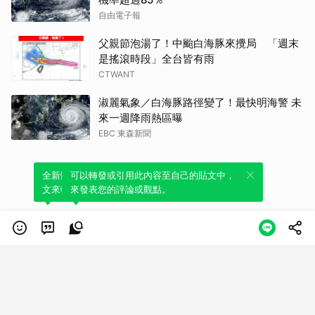
自由電子報
父親節泡湯了！中颱白海豚來攪局 「週末
是搖滾時段」全台皆有雨
CTWANT
淑麗氣象／白海豚路徑變了！最快明海警 未
來一週降雨熱區曝
EBC 東森新聞
全新體驗！一鍵引用此內容，透過發布貼
可以轉發或引用此內容至自己的貼文中，
文來輕鬆表達個人立場。
來發表您的評論或觀點。
類別
服務條款
隱私權政策
服務聲明
© LINE Plus Corporation