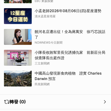
EBC 東森娛樂
小孟老師2026年08月06日(四)星座運勢
清水孟星座塔羅
饒河名店遭出征！全為蔣萬安 徐巧芯說話
了
NOWNEWS今日新聞
取消
小隊長收賄幫里長兒誘捕仇家 前新莊分局
偵查隊長出庭作證
三立新聞網
中國高山發現新食肉植物 證實 Charles
Darwin 預言
民視新聞網
轉發 (0)