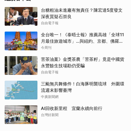
台糖粗油未進廠有無責任？陳宏達5度發文
深夜質疑石崇良
自由電子報
全台唯一！《泰晤士報》推薦高雄「全球11
月最佳旅遊城市」…與紐約、京都、佛羅倫
斯共同入榜，理由曝光
今周刊
苦茶油案》金獎茶農「苦茶籽」竟是中國貨
永豐餘生技場勘仍受騙
自由電子報
三颱無共舞條件！白海豚明襲琉球 外圍環
流週末影響臺灣
中廣新聞網
AI回收新里程 宜蘭永續向前行
台灣好新聞