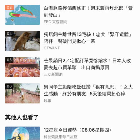
03
白海豚路徑偏西修正！週末豪雨炸北部「紫
到發白」
EBC 東森新聞
04
獨居飼主離世留13毛孩！忠犬「緊守遺體」
陪伴 警破門見揪心一幕
CTWANT
05
芒果銷日2／宅配訂單竟慘縮水！日本人改
愛去超市買單顆 出口商揭原因
三立新聞網
06
男同學主動陪吃飯狂讚「很有意思」！女大
生感動：終於有朋友…5天後結局超心碎
鏡報
其他人也看了
12星座今日運勢〈08.06星期四〉
科技紫微網每日星座