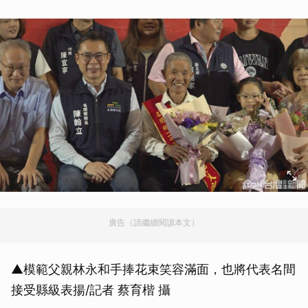
廣告（請繼續閱讀本文）
▲模範父親林永和手捧花束笑容滿面，也將代表名間
接受縣級表揚/記者 蔡育楷 攝