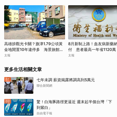
高雄拚觀光卡關？旗津1.79公頃黃
8月新制上路！血友病新藥
金地閒置10年違停多 海景旅館夢
付 患者最高一年省1120萬
停擺
太報
太報
更多生活相關文章
01
七年未調 薪資揭露將調高到5萬元
聯合新聞網
02
驚！白海豚路徑更逼近 週末起半個台灣「下
到紫白」
自由電子報