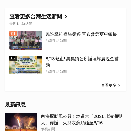
查看更多台灣生活新聞
最近1小時結果
01
民進黨推舉張媛婷 宣布參選草屯鎮長
台灣生活新聞
02
8/13截止! 集集鎮公所辦理蜂農現金補
助
台灣生活新聞
查看更多
最新訊息
白海豚颱風來襲！本週末「2026北海潮與
火」停辦 火舞表演順延至8/16
華視新聞