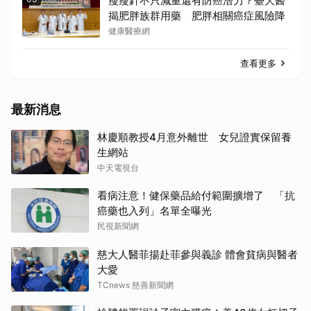
瘦瘦針不只減重還有防癌潛力？臺大醫
揭肥胖族群用藥 肥胖相關癌症風險降
健康醫療網
查看更多
最新消息
林慶順教授4月意外離世 女兒證實保留養
生網站
中天電視台
看病注意！健保藥品給付範圍擴增了 「抗
癌藥也入列」名單全曝光
民視新聞網
慈大人醫菲揚赴菲參與義診 體會貧病與醫者
大愛
TCnews 慈善新聞網