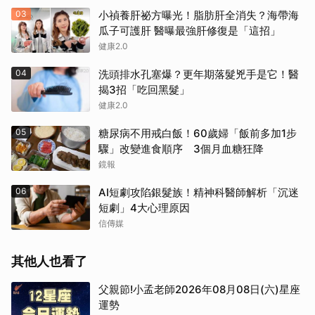
03
小禎養肝祕方曝光！脂肪肝全消失？海帶海
瓜子可護肝 醫曝最強肝修復是「這招」
健康2.0
04
洗頭排水孔塞爆？更年期落髮兇手是它！醫
揭3招「吃回黑髮」
健康2.0
05
糖尿病不用戒白飯！60歲婦「飯前多加1步
驟」改變進食順序 3個月血糖狂降
鏡報
06
AI短劇攻陷銀髮族！精神科醫師解析「沉迷
短劇」4大心理原因
信傳媒
其他人也看了
父親節!小孟老師2026年08月08日(六)星座
運勢