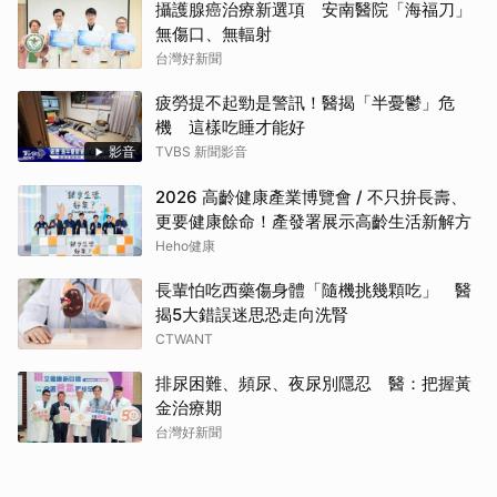
攝護腺癌治療新選項 安南醫院「海福刀」
無傷口、無輻射
台灣好新聞
疲勞提不起勁是警訊！醫揭「半憂鬱」危
機 這樣吃睡才能好
影音
TVBS 新聞影音
2026 高齡健康產業博覽會 / 不只拚長壽、
更要健康餘命！產發署展示高齡生活新解方
Heho健康
長輩怕吃西藥傷身體「隨機挑幾顆吃」 醫
揭5大錯誤迷思恐走向洗腎
CTWANT
排尿困難、頻尿、夜尿別隱忍 醫：把握黃
金治療期
台灣好新聞