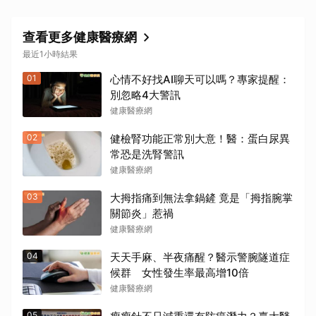
查看更多健康醫療網
最近1小時結果
01
心情不好找AI聊天可以嗎？專家提醒：
別忽略4大警訊
健康醫療網
02
健檢腎功能正常別大意！醫：蛋白尿異
常恐是洗腎警訊
健康醫療網
03
大拇指痛到無法拿鍋鏟 竟是「拇指腕掌
關節炎」惹禍
健康醫療網
04
天天手麻、半夜痛醒？醫示警腕隧道症
候群 女性發生率最高增10倍
健康醫療網
05