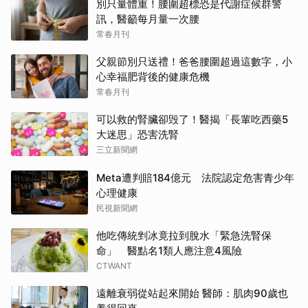
別只量體重！腰圍超標恐是代謝症候群警
訊，醫籲每月量一次腰
常春月刊
父親節別只送禮！爸爸腰圍超過這數字，小
心幸福肥背後的健康危機
常春月刊
可以救的腎臟卻毁了！醫揭「長輩吃西藥5
大迷思」恐害洗腎
三立新聞網
Meta遭判賠184億元 法院認定危害青少年
心理健康
民視新聞網
他吃傳統剉冰竟拉到脫水「緊急洗腎保
命」 醫點名1類人應注意4風險
CTWANT
遠離衰弱從站起來開始 醫師：肌肉90歲也