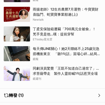
雨揚老師》12生肖農曆7月運勢：牛寶寶財
喜臨門、蛇寶寶事業順遂(上)
Newtalk
丁柔安保險箱遭竊「700萬元全被偷」！
兇手竟是他...嘆：提前穿幫
ETtoday星光雲
每天傳LINE關心！她2天聯絡不上25歲兒急
搭機衝東京 「聽1句話」當場心碎...結局看
哭網
鏡報
同劇演員驚覺「王凱不知道自己過世了」...
求菩薩帶走 製作人靈前喊1句話惹哭全場
鏡週刊
轉發 (1)