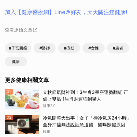
加入【健康醫療網】Line＠好友，天天關注您健康!
查看原始文章
#子宮肌瘤
#醫師
#症狀
#女性
#患者
健康
更多健康相關文章
01
立秋節氣財神到！3生肖3星座運勢翻紅 正
偏財雙贏 1生肖財運強到嚇人
健康2.0
02
冷氣開整天出事！女子「待冷氣房24小時」
全身抽搐無法說話急送醫 醫曝關鍵原因
鏡報