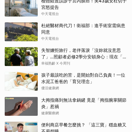
檢體錯置誤診子宮內膜癌！美43歲女枉切子
宮怒提告
中天電視台
杜絕醫材商代刀！衛福部：進手術室需病患
同意
中天電視台
失智嬤拒旅行，老伴落淚「沒妳就沒意思
了」…照顧者必修2學分安頓身心：現在「這
樣」就好了
幸福熟齡 X 今周刊
孩子最該吃的苦，是開始對自己負責！一位
水泥工爸爸的「育兒理念」
優活健康網
大拇指痛到無法拿鍋鏟 竟是「拇指腕掌關節
炎」惹禍
健康醫療網
便利商店早餐怎麼挑？ 「這三寶」穩血糖又
不易想睡