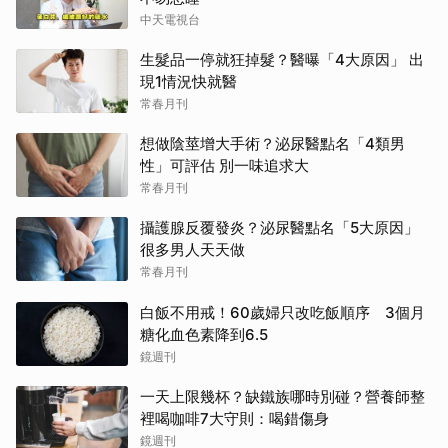
中天電視台
生髮品一停就狂掉髮？醫曝「4大原因」 出
現1情況快就醫
常春月刊
想做陰莖增大手術？泌尿醫點名「4類男
性」可評估 別一味追求大
常春月刊
攝護腺反覆發炎？泌尿醫點名「5大原因」
很多男人天天做
常春月刊
白飯不用戒！60歲婦只改吃飯順序 3個月
糖化血色素降到6.5
鏡週刊
一天上限幾杯？缺鐵族哪時別碰？營養師整
裡喝咖啡7大守則：喝錯傷身
鏡週刊