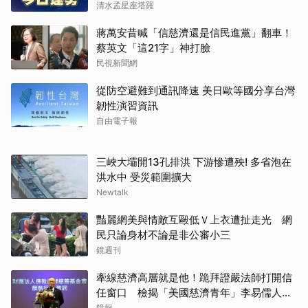
清水孟星座塔羅
蔣萬安昔喊「信慈濟還是信民進黨」翻車！
蔡英文「這21字」神打臉
民視新聞網
從防空避難到通訊降速 美日歐等國分享台灣
韌性演習資訊
自由電子報
三峽大壩開13孔排洪 下游慘遭殃! 多省泡在
洪水中 受災範圍擴大
Newtalk
豔麗網美與情敵互毆低Ｖ上衣遭扯走光 網
民只論身材不論是非公審小三
鏡週刊
牽線慈濟高層就是他！跪拜證嚴法師打開信
任窗口 檢揭「美國慈濟青年」李易儒人脈
網絡
鏡報