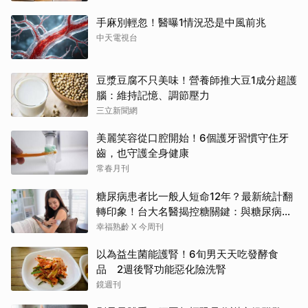
手麻別輕忽！醫曝1情況恐是中風前兆
中天電視台
豆漿豆腐不只美味！營養師推大豆1成分超護
腦：維持記憶、調節壓力
三立新聞網
美麗笑容從口腔開始！6個護牙習慣守住牙
齒，也守護全身健康
常春月刊
糖尿病患者比一般人短命12年？最新統計翻
轉印象！台大名醫揭控糖關鍵：與糖尿病為
友、天長地久
幸福熟齡 X 今周刊
以為益生菌能護腎！6旬男天天吃發酵食
品 2週後腎功能惡化險洗腎
鏡週刊