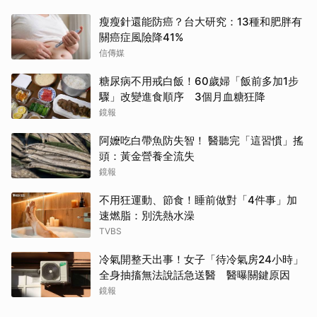
瘦瘦針還能防癌？台大研究：13種和肥胖有
關癌症風險降41%
信傳媒
糖尿病不用戒白飯！60歲婦「飯前多加1步
驟」改變進食順序 3個月血糖狂降
鏡報
阿嬤吃白帶魚防失智！ 醫聽完「這習慣」搖
頭：黃金營養全流失
鏡報
不用狂運動、節食！睡前做對「4件事」加
速燃脂：別洗熱水澡
TVBS
冷氣開整天出事！女子「待冷氣房24小時」
全身抽搐無法說話急送醫 醫曝關鍵原因
鏡報