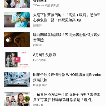
養得回來
TCnews 慈善新聞網
太陽下抽菸後倒地！「高溫＋吸菸」恐加重
心臟負擔 醫：猝死風險高3倍
鏡週刊
睡前關燈就能護腦？夜間光害恐悄悄拉高失
智風險
姊妹淘
8月8日 父親節
Heho健康
剛果伊波拉疫情告急 WHO建議展開Ervebo
疫苗試驗
民視新聞網
小禎養肝祕方曝光！脂肪肝全消失？海帶海
瓜子可護肝 醫曝最強肝修復是「這招」
健康2.0