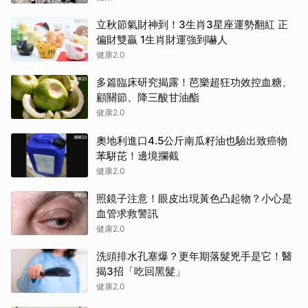
立秋節氣財神到！3生肖3星座運勢翻紅 正
偏財雙贏 1生肖財運強到嚇人
健康2.0
多篇臨床研究揭露！芭樂超狂功效控血糖、
顧關節、降三酸甘油酯
健康2.0
奧地利進口4.5公斤南瓜籽油也驗出致癌物
苯駢芘！邊境攔截
健康2.0
照鏡子注意！眼皮出現黃色凸起物？小心是
血管求救警訊
健康2.0
洗頭排水孔塞爆？更年期落髮兇手是它！醫
揭3招「吃回黑髮」
健康2.0