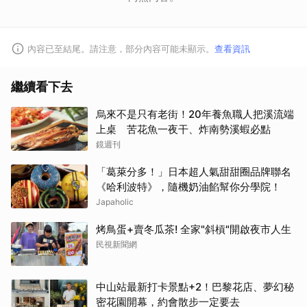
內容已至結尾。請注意，部分內容可能未顯示。
查看資訊
繼續看下去
烏來不是只有老街！20年養魚職人把溪流端
上桌 苦花魚一夜干、炸南勢溪蝦必點
鏡週刊
「葛萊分多！」日本超人氣甜甜圈品牌聯名
《哈利波特》，隨機奶油餡幫你分學院！
Japaholic
烤鳥蛋+賣冬瓜茶! 全家"斜槓"開啟夜市人生
民視新聞網
中山站最新打卡景點+2！巴黎花店、夢幻秘
密花園開幕，約會散步一定要去