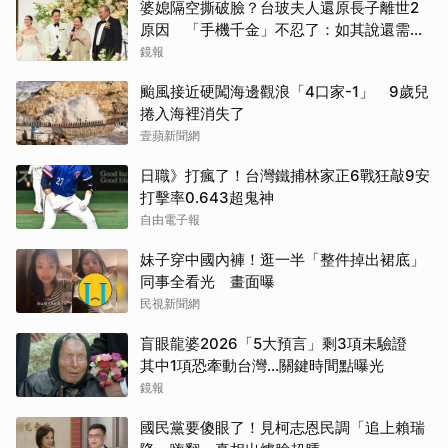
婆媳隔空撕破臉？台玻夫人還原長子離世2
原因 「手機千金」不忍了：如其說還需要
離開嗎？
鏡報
颱風接近硬闖海邊觀浪「4口家-1」 9歲兒
捲入海裡消失了
壹蘋新聞網
日職》打瘋了！台灣鐵捕林家正6戰狂敲9安
打擊率0.643超鬼神
自由電子報
妹子穿中國內褲！逛一半「整件掉出裙底」
同事全看光 畫面曝
民視新聞網
盲眼龍婆2026「5大預言」剩3項未驗證
其中1項恐牽動台灣...關鍵時間點曝光
鏡報
國民黨要傻眼了！見柯志恩民調「追上賴瑞