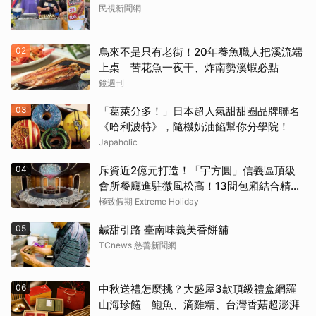
民視新聞網
02
烏來不是只有老街！20年養魚職人把溪流端
上桌 苦花魚一夜干、炸南勢溪蝦必點
鏡週刊
03
「葛萊分多！」日本超人氣甜甜圈品牌聯名
《哈利波特》，隨機奶油餡幫你分學院！
Japaholic
04
斥資近2億元打造！「宇方圓」信義區頂級
會所餐廳進駐微風松高！13間包廂結合精緻
粵菜與社交娛樂
極致假期 Extreme Holiday
05
鹹甜引路 臺南味義美香餅舖
TCnews 慈善新聞網
06
中秋送禮怎麼挑？大盛屋3款頂級禮盒網羅
山海珍饈 鮑魚、滴雞精、台灣香菇超澎湃