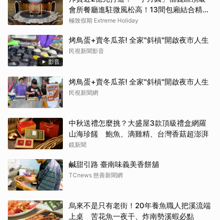
會所餐廳進駐微風松高！13間包廂結合精緻
粵菜與社交娛樂
極致假期 Extreme Holiday
烤鳥蛋+賣冬瓜茶! 全家"斜槓"開啟夜市人生
民視新聞影音
影音
烤鳥蛋+賣冬瓜茶! 全家"斜槓"開啟夜市人生
民視新聞網
中秋送禮怎麼挑？大盛屋3款頂級禮盒網羅
山海珍饈 鮑魚、滴雞精、台灣香菇超澎湃
鏡新聞
鹹甜引路 臺南味義美香餅舖
TCnews 慈善新聞網
烏來不是只有老街！20年養魚職人把溪流端
上桌 苦花魚一夜干、炸南勢溪蝦必點