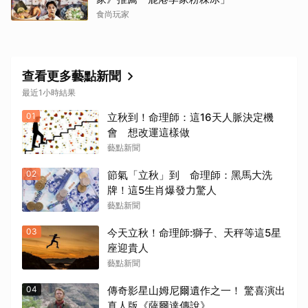
食尚玩家
查看更多藝點新聞
最近1小時結果
01
立秋到！命理師：這16天人脈決定機
會 想改運這樣做
藝點新聞
02
節氣「立秋」到 命理師：黑馬大洗
牌！這5生肖爆發力驚人
藝點新聞
03
今天立秋！命理師:獅子、天秤等這5星
座迎貴人
藝點新聞
04
傳奇影星山姆尼爾遺作之一！ 驚喜演出
真人版《薩爾達傳說》