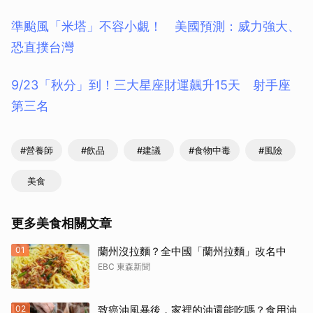
準颱風「米塔」不容小覷！ 美國預測：威力強大、
恐直撲台灣
9/23「秋分」到！三大星座財運飆升15天 射手座
第三名
#營養師
#飲品
#建議
#食物中毒
#風險
美食
更多美食相關文章
01
蘭州沒拉麵？全中國「蘭州拉麵」改名中
EBC 東森新聞
02
致癌油風暴後，家裡的油還能吃嗎？食用油