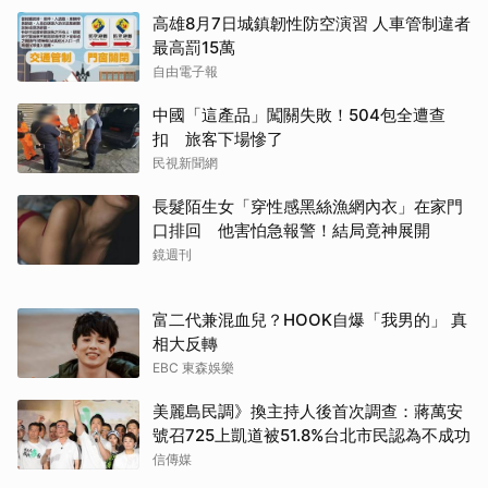
高雄8月7日城鎮韌性防空演習 人車管制違者
最高罰15萬
自由電子報
中國「這產品」闖關失敗！504包全遭查
扣 旅客下場慘了
民視新聞網
長髮陌生女「穿性感黑絲漁網內衣」在家門
口排回 他害怕急報警！結局竟神展開
鏡週刊
富二代兼混血兒？HOOK自爆「我男的」 真
相大反轉
EBC 東森娛樂
美麗島民調》換主持人後首次調查：蔣萬安
號召725上凱道被51.8%台北市民認為不成功
信傳媒