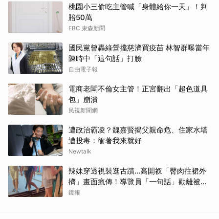
桃園小三偷吃主管喊「身體給你一天」！判
賠50萬
EBC 東森新聞
國民黨曾轟綠營擋慈濟買疫苗 林智群曝當年
陳時中「這句話」打臉
自由電子報
電商老闆不倫女主管！正宮翻出「超色道具
包」崩潰
民視新聞網
遭政治霸凌？魏嘉賢揭父親命危、住家水塔
遭投毒：衝著我來就好
Newtalk
辣妹穿透視裝逛古蹟…高開衩「臀肉往裙外
擠」畫面瘋傳！導覽員「一句話」勸離被狂
讚
鏡報