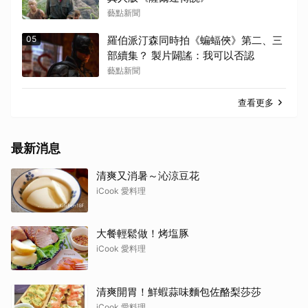
藝點新聞
05
羅伯派汀森同時拍《蝙蝠俠》第二、三
部續集？ 製片闢謠：我可以否認
藝點新聞
查看更多
最新消息
清爽又消暑～沁涼豆花
iCook 愛料理
大餐輕鬆做！烤塩豚
iCook 愛料理
清爽開胃！鮮蝦蒜味麵包佐酪梨莎莎
iCook 愛料理