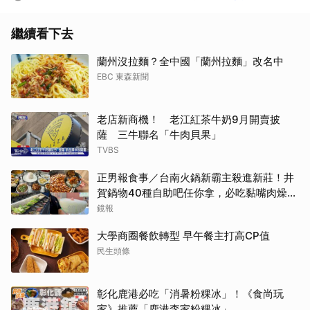
繼續看下去
蘭州沒拉麵？全中國「蘭州拉麵」改名中
EBC 東森新聞
老店新商機！ 老江紅茶牛奶9月開賣披
薩 三牛聯名「牛肉貝果」
TVBS
正男報食事／台南火鍋新霸主殺進新莊！井
賀鍋物40種自助吧任你拿，必吃黏嘴肉燥
飯、現做棉花糖
鏡報
大學商圈餐飲轉型 早午餐主打高CP值
民生頭條
彰化鹿港必吃「消暑粉粿冰」！《食尚玩
家》推薦「鹿港李家粉粿冰」