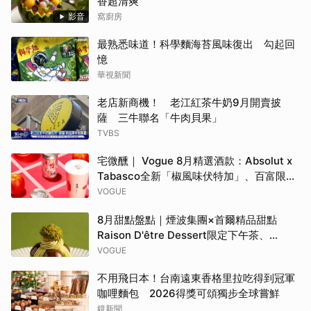
香超清爽
影音
窩廚房
最熟悉味道！科學麵海苔風味復出 勾起回
憶
華視新聞
老店新商機！ 老江紅茶牛奶9月開賣披
薩 三牛聯名「牛肉貝果」
TVBS
宅微醺｜ Vogue 8月精選酒款：Absolut x
Tabasco全新「椒風味伏特加」、百富限定
「花時心藝限量禮盒」、WAT x 萬波「紅蘋
VOGUE
島嶼氣泡雞尾酒」……品味盛夏質感微醺
8月甜點盤點｜煙波集團×首爾精品甜點
Raison D'être Dessert限定下午茶、
Gelato pique cafe辻利茶舗聯名可麗餅、
VOGUE
台南「開心果地圖」集齊37款綠色甜點
不用飛日本！台南遠東香格里拉吃得到冠軍
咖哩麵包 2026得獎可頌獨步全球嘗鮮
鏡新聞