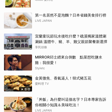
第一名居然不是泡麵？日本省錢美食排行榜
LIVE JAPAN
宜蘭童玩節玩水後吃什麼？礁溪獨家溫體涮
涮鍋 溫體牛、豬、羊、雞父親節聚餐新選擇
享民頭條
MIRROR邱士縉來台倒數 點菜想吃鹽水
雞：我很愛！
Styletc
金黃微焦、香氣逼人！韓式豬五花
愛料理 TV
影音
「丼飯」為什麼叫這個名字？日本專家告訴
你相關小知識＆美味吃法！
LIVE JAPAN