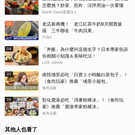
怎麼挑？炒菜、煎炸、涼拌用油一次看懂
Marie Claire美麗佳人
03
老店新商機！ 老江紅茶牛奶9月開賣披
薩 三牛聯名「牛肉貝果」
TVBS
04
「丼飯」為什麼叫這個名字？日本專家告訴
你相關小知識＆美味吃法！
LIVE JAPAN
05
南投埔里必吃「日賣２小時酸白菜包子」！
《食尚玩家》推薦「埔里小籠包」
食尚玩家
06
彰化鹿港必吃「消暑粉粿冰」！《食尚玩
家》推薦「鹿港李家粉粿冰」
食尚玩家
其他人也看了