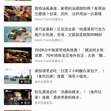
致癌油風暴後，家裡的油還能吃嗎？食用油
怎麼挑？炒菜、煎炸、涼拌用油一次看懂
Marie Claire美麗佳人
薄巧派暴動！亞尼克全新「特濃薄荷巧克力
脆片生乳捲」登場，父親節蛋糕限時88折
Marie Claire美麗佳人
2026台中無菜單燒鳥推薦！「横浜焼き鳥·
達磨」70年燒鳥老店海外首店，古典「團扇
控火」技法成就銷魂美味
Marie Claire美麗佳人
南投埔里必吃「日賣２小時酸白菜包子」！
《食尚玩家》推薦「埔里小籠包」
影音
食尚玩家影音
彰化鹿港必吃「消暑粉粿冰」！《食尚玩
家》推薦「鹿港李家粉粿冰」
影音
食尚玩家影音