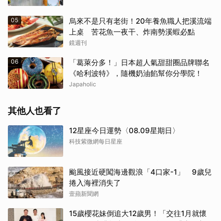
05
烏來不是只有老街！20年養魚職人把溪流端
上桌 苦花魚一夜干、炸南勢溪蝦必點
鏡週刊
06
「葛萊分多！」日本超人氣甜甜圈品牌聯名
《哈利波特》，隨機奶油餡幫你分學院！
Japaholic
其他人也看了
12星座今日運勢〈08.09星期日〉
科技紫微網每日星座
颱風接近硬闖海邊觀浪「4口家-1」 9歲兒
捲入海裡消失了
壹蘋新聞網
15歲櫻花妹倒追大12歲男！「交往1月就懷