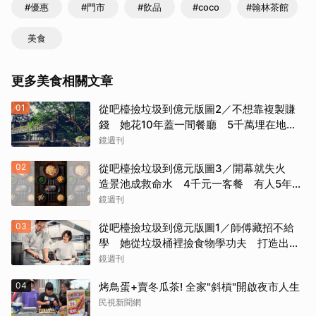
#優惠
#門市
#飲品
#coco
#翰林茶館
美食
更多美食相關文章
01
從吧檯撿垃圾到億元版圖2／不想靠複製賺
錢 她花10年蓋一間餐廳 5千萬埋在地下
瀕臨破產
鏡週刊
02
從吧檯撿垃圾到億元版圖3／開幕就失火
造景池成救命水 4千元一客餐 有人5年吃
了50次
鏡週刊
03
從吧檯撿垃圾到億元版圖1／師傅藏招不給
學 她從垃圾桶裡撿食物學功夫 打造出最
難訂的餐廳
鏡週刊
04
烤鳥蛋+賣冬瓜茶! 全家"斜槓"開啟夜市人生
民視新聞網