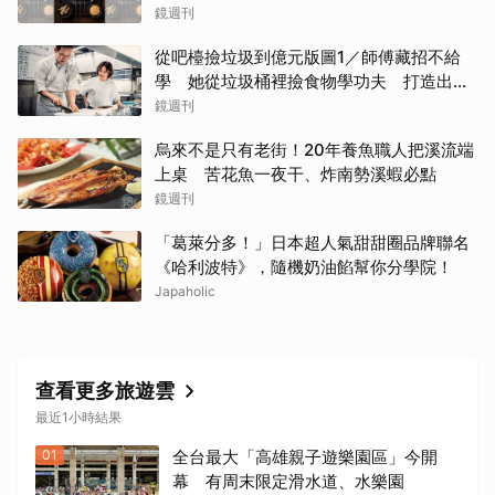
了50次
鏡週刊
從吧檯撿垃圾到億元版圖1／師傅藏招不給
學 她從垃圾桶裡撿食物學功夫 打造出最
難訂的餐廳
鏡週刊
烏來不是只有老街！20年養魚職人把溪流端
上桌 苦花魚一夜干、炸南勢溪蝦必點
鏡週刊
「葛萊分多！」日本超人氣甜甜圈品牌聯名
《哈利波特》，隨機奶油餡幫你分學院！
Japaholic
查看更多旅遊雲
最近1小時結果
01
全台最大「高雄親子遊樂園區」今開
幕 有周末限定滑水道、水樂園