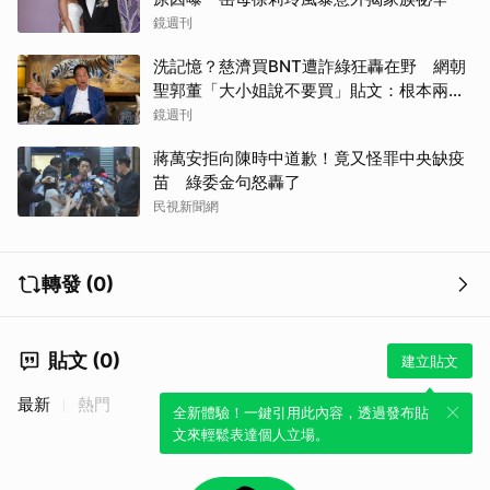
鏡週刊
洗記憶？慈濟買BNT遭詐綠狂轟在野 網朝
聖郭董「大小姐說不要買」貼文：根本兩碼
事
鏡週刊
蔣萬安拒向陳時中道歉！竟又怪罪中央缺疫
苗 綠委金句怒轟了
民視新聞網
轉發 (0)
貼文 (0)
建立貼文
最新
熱門
全新體驗！一鍵引用此內容，透過發布貼
文來輕鬆表達個人立場。