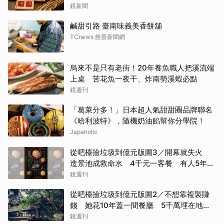
鏡新聞
鹹甜引路 臺南味義美香餅舖
TCnews 慈善新聞網
烏來不是只有老街！20年養魚職人把溪流端
上桌 苦花魚一夜干、炸南勢溪蝦必點
鏡週刊
「葛萊分多！」日本超人氣甜甜圈品牌聯名
《哈利波特》，隨機奶油餡幫你分學院！
Japaholic
從吧檯撿垃圾到億元版圖3／開幕就失火
造景池成救命水 4千元一客餐 有人5年吃
了50次
鏡週刊
從吧檯撿垃圾到億元版圖2／不想靠複製賺
錢 她花10年蓋一間餐廳 5千萬埋在地下
瀕臨破產
鏡週刊