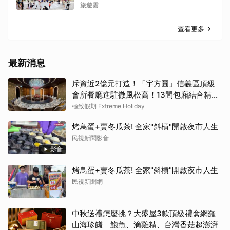
旅遊雲
查看更多
最新消息
斥資近2億元打造！「宇方圓」信義區頂級
會所餐廳進駐微風松高！13間包廂結合精緻
粵菜與社交娛樂
極致假期 Extreme Holiday
烤鳥蛋+賣冬瓜茶! 全家"斜槓"開啟夜市人生
民視新聞影音
影音
烤鳥蛋+賣冬瓜茶! 全家"斜槓"開啟夜市人生
民視新聞網
中秋送禮怎麼挑？大盛屋3款頂級禮盒網羅
山海珍饈 鮑魚、滴雞精、台灣香菇超澎湃