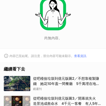
尚無內容。
內容已至結尾。請注意，部分內容可能未顯示。
查看資訊
繼續看下去
從吧檯撿垃圾到億元版圖2／不想靠複製賺
錢 她花10年蓋一間餐廳 5千萬埋在地下
瀕臨破產
鏡週刊
從吧檯撿垃圾到億元版圖3／開幕就失火
造景池成救命水 4千元一客餐 有人5年吃