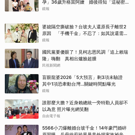
孕」36歲升格當阿嬤 婚後得知「這秘密」
傻眼了
鏡報
婆媳隔空撕破臉？台玻夫人還原長子離世2
原因 「手機千金」不忍了：如其說還需要
離開嗎？
鏡報
取消
國民黨要傻眼了！見柯志恩民調「追上賴瑞
隆」嗨翻 真相出爐臉超腫
民視新聞網
盲眼龍婆2026「5大預言」剩3項未驗證
其中1項恐牽動台灣...關鍵時間點曝光
鏡報
誰那麼大膽？近身賴總統一旁特勤人員卻不
以為意 照片曝光網笑翻
自由電子報
5566小刀爆離婚台玻千金！14年豪門婚碎
原因曝 岳母徐莉玲風暴意外揭家族祕辛