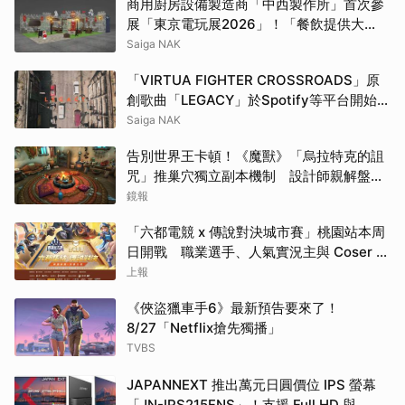
商用廚房設備製造商「中西製作所」首次參
展「東京電玩展2026」！「餐飲提供大
師！」重製版與另類實境遊戲「CAREER
Saiga NAK
ANSWER」登場
「VIRTUA FIGHTER CROSSROADS」原
創歌曲「LEGACY」於Spotify等平台開始配
信！搶先體驗世界觀
Saiga NAK
告別世界王卡頓！《魔獸》「烏拉特克的詛
咒」推巢穴獨立副本機制 設計師親解盤蛇
島新玩法
鏡報
「六都電競 x 傳說對決城市賽」桃園站本周
日開戰 職業選手、人氣實況主與 Coser 齊
聚健行科大
上報
《俠盜獵車手6》最新預告要來了！
8/27「Netflix搶先獨播」
TVBS
JAPANNEXT 推出萬元日圓價位 IPS 螢幕
「JN-IPS215FNS」！支援 Full HD 與