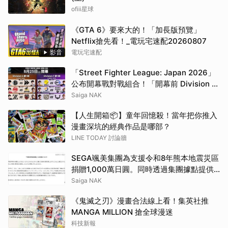
ofiii星球
《GTA 6》要來大的！「加長版預覽」
Netflix搶先看！_電玩宅速配20260807
影音
電玩宅速配
「Street Fighter League: Japan 2026」
公布開幕戰對戰組合！「開幕前 Division 對
抗賽」確定推出「搶先看直播」
Saiga NAK
【人生開箱📦】童年回憶殺！當年把你推入
漫畫深坑的經典作品是哪部？
LINE TODAY 討論牆
SEGA颯美集團為支援令和8年熊本地震災區
捐贈1,000萬日圓。同時透過集團據點提供
救援物資
Saiga NAK
《鬼滅之刃》漫畫合法線上看！集英社推
MANGA MILLION 搶全球漫迷
科技新報