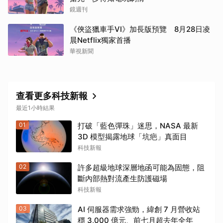
鏡週刊
《俠盜獵車手VI》加長版預覽 8月28日凌
晨Netflix獨家首播
華視新聞
查看更多科技新報
最近1小時結果
01
打破「藍色彈珠」迷思，NASA 最新
3D 模型揭露地球「坑疤」真面目
科技新報
02
許多超級地球深層地函可能為固態，阻
斷內部熱對流產生防護磁場
科技新報
03
AI 伺服器需求強勁，緯創 7 月營收站
穩 3,000 億元、前七月超去年全年