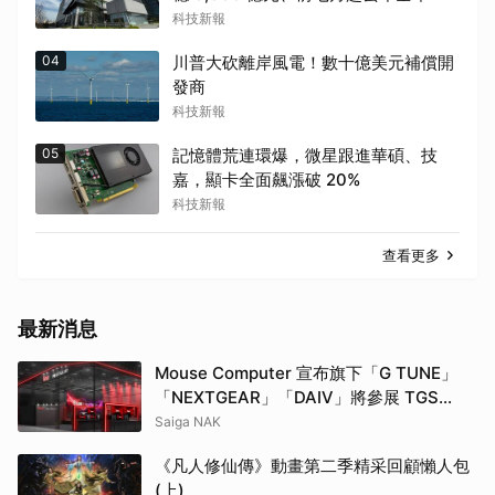
科技新報
04
川普大砍離岸風電！數十億美元補償開
發商
科技新報
05
記憶體荒連環爆，微星跟進華碩、技
嘉，顯卡全面飆漲破 20%
科技新報
查看更多
最新消息
Mouse Computer 宣布旗下「G TUNE」
「NEXTGEAR」「DAIV」將參展 TGS
2026！同步推出參展紀念機種「G TUNE
Saiga NAK
FZ-I7G7T」
《凡人修仙傳》動畫第二季精采回顧懶人包
(上)