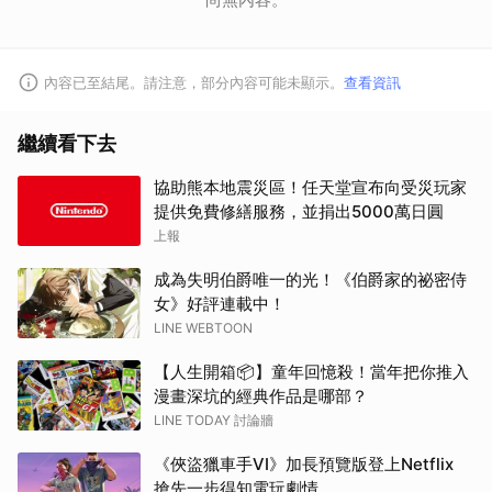
內容已至結尾。請注意，部分內容可能未顯示。
查看資訊
繼續看下去
協助熊本地震災區！任天堂宣布向受災玩家
提供免費修繕服務，並捐出5000萬日圓
上報
成為失明伯爵唯一的光！《伯爵家的祕密侍
女》好評連載中！
LINE WEBTOON
【人生開箱📦】童年回憶殺！當年把你推入
漫畫深坑的經典作品是哪部？
LINE TODAY 討論牆
《俠盜獵車手VI》加長預覽版登上Netflix
搶先一步得知電玩劇情