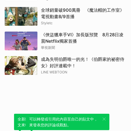
全球銷量破900萬冊 《魔法帽的工作室》
電視動畫8/9首播
Styletc
《俠盜獵車手VI》加長版預覽 8月28日凌
晨Netflix獨家首播
華視新聞
成為失明伯爵唯一的光！《伯爵家的祕密侍
女》好評連載中！
LINE WEBTOON
全新體驗！一鍵引用此內容，透過發布貼
可以轉發或引用此內容至自己的貼文中，
文來輕鬆表達個人立場。
來發表您的評論或觀點。