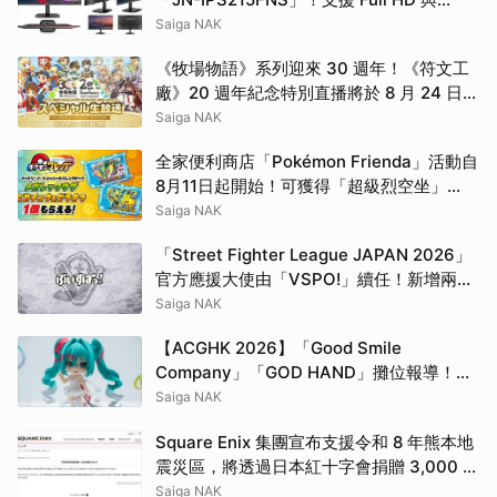
100Hz 更新率
Saiga NAK
《牧場物語》系列迎來 30 週年！《符文工
廠》20 週年紀念特別直播將於 8 月 24 日登
場
Saiga NAK
全家便利商店「Pokémon Frienda」活動自
8月11日起開始！可獲得「超級烈空坐」
「皮卡丘＆捷拉奧拉」特別Frienda Pick
Saiga NAK
「Street Fighter League JAPAN 2026」
官方應援大使由「VSPO!」續任！新增兩位
新成員加入
Saiga NAK
【ACGHK 2026】「Good Smile
Company」「GOD HAND」攤位報導！從
賽車初音到香港限定剪鉗，內容豐富！
Saiga NAK
Square Enix 集團宣布支援令和 8 年熊本地
震災區，將透過日本紅十字會捐贈 3,000 萬
日圓賑災善款
Saiga NAK