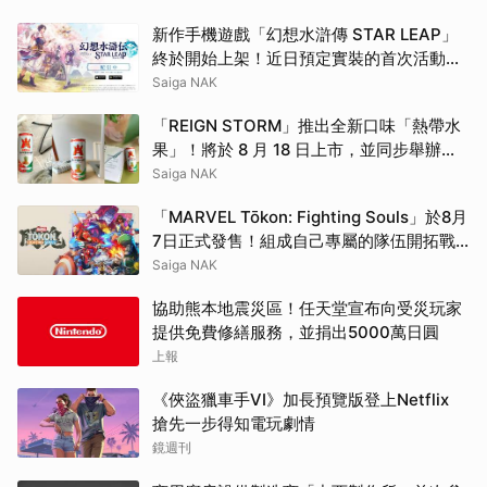
新作手機遊戲「幻想水滸傳 STAR LEAP」
終於開始上架！近日預定實裝的首次活動資
訊同步解禁
Saiga NAK
「REIGN STORM」推出全新口味「熱帶水
果」！將於 8 月 18 日上市，並同步舉辦上
市紀念贈獎活動
Saiga NAK
「MARVEL Tōkon: Fighting Souls」於8月
7日正式發售！組成自己專屬的隊伍開拓戰
略吧
Saiga NAK
協助熊本地震災區！任天堂宣布向受災玩家
提供免費修繕服務，並捐出5000萬日圓
上報
《俠盜獵車手VI》加長預覽版登上Netflix
搶先一步得知電玩劇情
鏡週刊