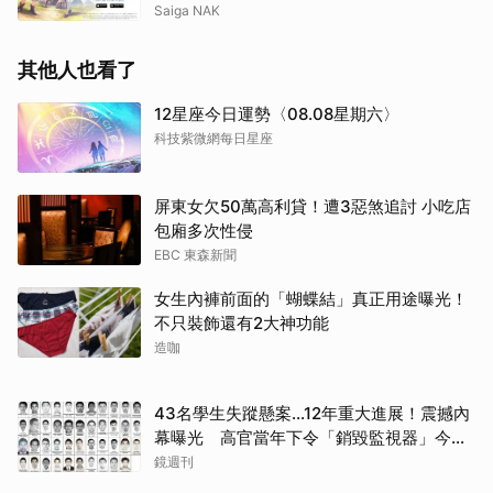
訊同步解禁
Saiga NAK
其他人也看了
12星座今日運勢〈08.08星期六〉
科技紫微網每日星座
屏東女欠50萬高利貸！遭3惡煞追討 小吃店
包廂多次性侵
EBC 東森新聞
女生內褲前面的「蝴蝶結」真正用途曝光！
不只裝飾還有2大神功能
造咖
43名學生失蹤懸案...12年重大進展！震撼內
幕曝光 高官當年下令「銷毀監視器」今遭
逮
鏡週刊