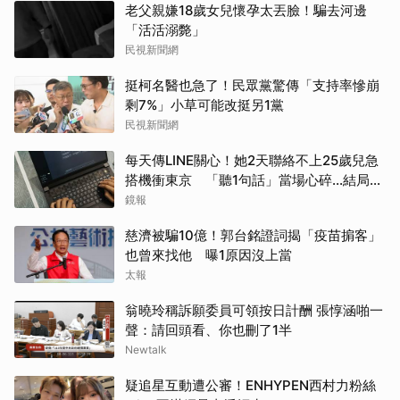
老父親嫌18歲女兒懷孕太丟臉！騙去河邊
「活活溺斃」
民視新聞網
挺柯名醫也急了！民眾黨驚傳「支持率慘崩
剩7%」小草可能改挺另1黨
民視新聞網
每天傳LINE關心！她2天聯絡不上25歲兒急
搭機衝東京 「聽1句話」當場心碎...結局看
哭網
鏡報
慈濟被騙10億！郭台銘證詞揭「疫苗掮客」
也曾來找他 曝1原因沒上當
太報
翁曉玲稱訴願委員可領按日計酬 張惇涵啪一
聲：請回頭看、你也刪了1半
Newtalk
疑追星互動遭公審！ENHYPEN西村力粉絲