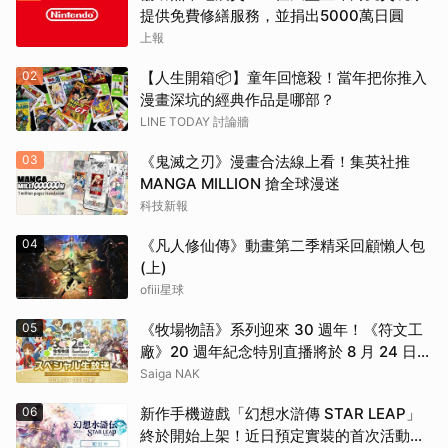
提供免費修繕服務，並捐出5000萬日圓
上報
02
【人生開箱📦】童年回憶殺！當年把你推入
漫畫深坑的經典作品是哪部？
LINE TODAY 討論牆
03
《鬼滅之刃》漫畫合法線上看！集英社推
MANGA MILLION 搶全球漫迷
科技新報
04
《凡人修仙傳》動畫第二季精采回顧懶人包
(上)
ofiii星球
05
《牧場物語》系列迎來 30 週年！《符文工
廠》20 週年紀念特別直播將於 8 月 24 日登
場
Saiga NAK
06
新作手機遊戲「幻想水滸傳 STAR LEAP」
終於開始上架！近日預定實裝的首次活動資