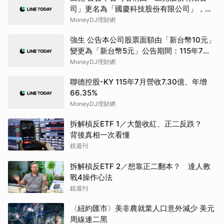
司」更名為「國慶科技股份有限公司」，公
告期間：115年07月01日至115年9月30日。
MoneyDJ理財網
強生 公告本公司股票面額由「新台幣10元」
變更為「新台幣5元」公告期間：115年7月
22日至115年10月21日
MoneyDJ理財網
聯德控股-KY 115年7月營收7.30億、年增
66.35%
MoneyDJ理財網
拆解槓反ETF 1／大盤收紅、正二反跌？
背後真相一次看懂
鏡週刊
拆解槓反ETF 2／想靠正二翻本？ 達人教
戰4操作心法
鏡週刊
〈紐約匯市〉美非農就業人口意外減少 美元
周線連二黑