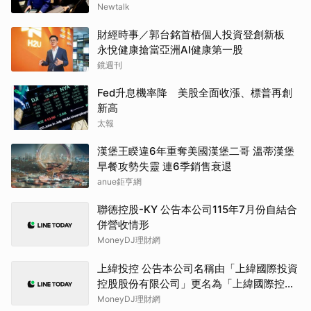
Newtalk
財經時事／郭台銘首樁個人投資登創新板
永悅健康搶當亞洲AI健康第一股
鏡週刊
Fed升息機率降 美股全面收漲、標普再創
新高
太報
漢堡王睽違6年重奪美國漢堡二哥 溫蒂漢堡
早餐攻勢失靈 連6季銷售衰退
anue鉅亨網
聯德控股-KY 公告本公司115年7月份自結合
併營收情形
MoneyDJ理財網
上緯投控 公告本公司名稱由「上緯國際投資
控股股份有限公司」更名為「上緯國際控股
股份有限公司」，公告期間：115年6月11日
MoneyDJ理財網