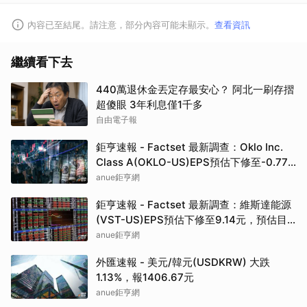
內容已至結尾。請注意，部分內容可能未顯示。
查看資訊
繼續看下去
440萬退休金丟定存最安心？ 阿北一刷存摺
超傻眼 3年利息僅1千多
自由電子報
鉅亨速報 - Factset 最新調查：Oklo Inc.
Class A(OKLO-US)EPS預估下修至-0.77
元，預估目標價為83.50元
anue鉅亨網
鉅亨速報 - Factset 最新調查：維斯達能源
(VST-US)EPS預估下修至9.14元，預估目
標價為222.00元
anue鉅亨網
外匯速報 - 美元/韓元(USDKRW) 大跌
1.13%，報1406.67元
anue鉅亨網