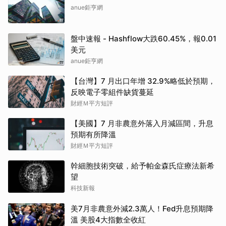
anue鉅亨網
盤中速報 - Hashflow大跌60.45%，報0.01
美元
anue鉅亨網
【台灣】7 月出口年增 32.9%略低於預期，
反映電子零組件缺貨蔓延
財經Ｍ平方短評
【美國】7 月非農意外落入月減區間，升息
預期有所降溫
財經Ｍ平方短評
幹細胞技術突破，給予帕金森氏症療法新希
望
科技新報
美7月非農意外減2.3萬人！Fed升息預期降
溫 美股4大指數全收紅