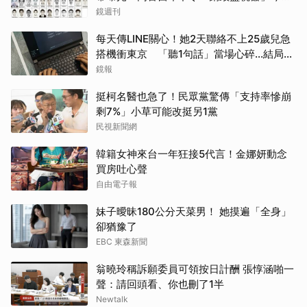
逮
鏡週刊
每天傳LINE關心！她2天聯絡不上25歲兒急
搭機衝東京 「聽1句話」當場心碎...結局看
哭網
鏡報
挺柯名醫也急了！民眾黨驚傳「支持率慘崩
剩7%」小草可能改挺另1黨
民視新聞網
韓籍女神來台一年狂接5代言！金娜妍動念
買房吐心聲
自由電子報
妹子曖昧180公分天菜男！ 她摸遍「全身」
卻猶豫了
EBC 東森新聞
翁曉玲稱訴願委員可領按日計酬 張惇涵啪一
聲：請回頭看、你也刪了1半
Newtalk