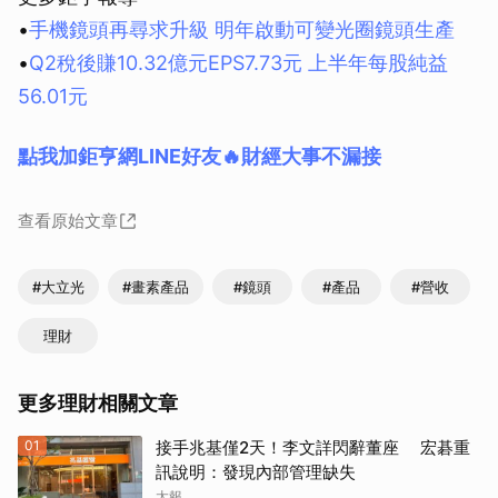
•
手機鏡頭再尋求升級 明年啟動可變光圈鏡頭生產
•
Q2稅後賺10.32億元EPS7.73元 上半年每股純益
56.01元
點我加鉅亨網LINE好友🔥財經大事不漏接
查看原始文章
#大立光
#畫素產品
#鏡頭
#產品
#營收
理財
更多理財相關文章
01
接手兆基僅2天！李文詳閃辭董座 宏碁重
訊說明：發現內部管理缺失
太報