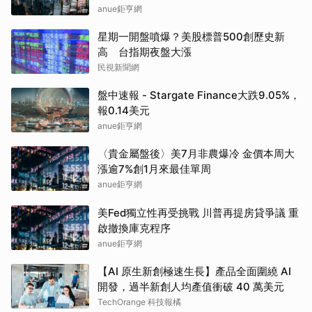
anue鉅亨網
星期一開盤噴爆？美股標普500創歷史新
高 台指期夜盤大漲
民視新聞網
盤中速報 - Stargate Finance大跌9.05%，
報0.14美元
anue鉅亨網
〈貴金屬盤後〉美7月非農爆冷 金價本周大
漲逾7%創1月來最佳單周
anue鉅亨網
美Fed獨立性再受挑戰 川普再提房貸爭議 重
啟撤換庫克程序
anue鉅亨網
【AI 原生新創極速生長】產品全面圍繞 AI
開發，過半新創人均產值衝破 40 萬美元
TechOrange 科技報橘