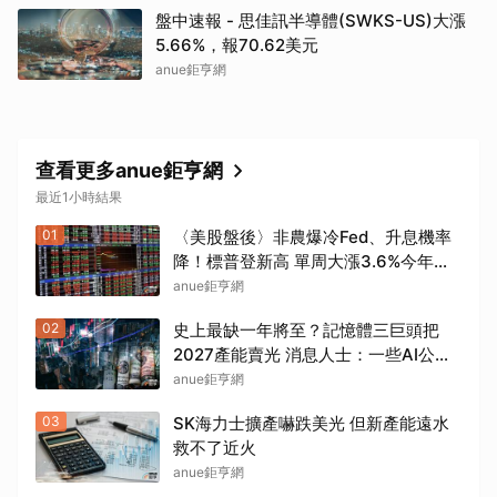
盤中速報 - 思佳訊半導體(SWKS-US)大漲
5.66%，報70.62美元
anue鉅亨網
查看更多anue鉅亨網
最近1小時結果
取消
01
〈美股盤後〉非農爆冷Fed、升息機率
降！標普登新高 單周大漲3.6%今年來
次佳
anue鉅亨網
02
史上最缺一年將至？記憶體三巨頭把
2027產能賣光 消息人士：一些AI公司
已在「跪求晶片」
anue鉅亨網
03
SK海力士擴產嚇跌美光 但新產能遠水
救不了近火
anue鉅亨網