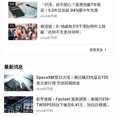
04
「付清」節不開心？疲憊指數7年新
高！5.5年沒加薪 94%憂中年失業
anue鉅亨網
05
賴清德：0-18歲每月5千津貼明年上路
籲「此時不生更待何時」
anue鉅亨網
查看更多
最新消息
SpaceX解禁日大漲！兩日飆23%逼近135
美元發行價 空頭回補助攻
anue鉅亨網
鉅亨速報 - Factset 最新調查：東陽(1319-
TW)EPS預估下修至6.41元，預估目標價為
100元
anue鉅亨網