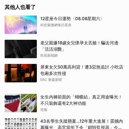
其他人也看了
12星座今日運勢〈08.08星期六〉
科技紫微網每日星座
老父親嫌18歲女兒懷孕太丟臉！騙去河邊
「活活溺斃」
民視新聞網
屏東女欠50萬高利貸！遭3惡煞追討 小吃店
包廂多次性侵
EBC 東森新聞
女生內褲前面的「蝴蝶結」真正用途曝光！
不只裝飾還有2大神功能
造咖
43名學生失蹤懸案...12年重大進展！震撼內
幕曝光 高官當年下令「銷毀監視器」今遭