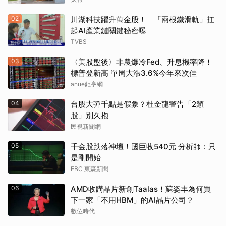
02
川湖科技躍升萬金股！ 「兩根鐵滑軌」扛
起AI產業鏈關鍵秘密曝
TVBS
03
〈美股盤後〉非農爆冷Fed、升息機率降！
標普登新高 單周大漲3.6%今年來次佳
anue鉅亨網
04
台股大彈千點是假象？杜金龍警告「2類
股」別久抱
民視新聞網
05
千金股跌落神壇！國巨收540元 分析師：只
是剛開始
EBC 東森新聞
06
AMD收購晶片新創Taalas！蘇姿丰為何買
下一家「不用HBM」的AI晶片公司？
數位時代