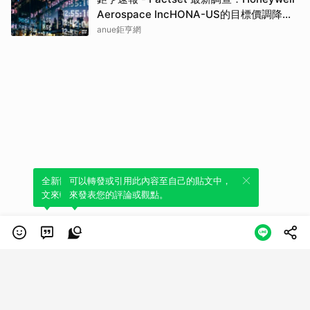
Aerospace IncHONA-US的目標價調降至
214元，幅度約4.89%
anue鉅亨網
全新體驗！一鍵引用此內容，透過發布貼
可以轉發或引用此內容至自己的貼文中，
文來輕鬆表達個人立場。
來發表您的評論或觀點。
類別
服務條款
隱私權政策
服務聲明
© LINE Plus Corporation