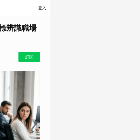
登入
指標辨識職場
訂閱