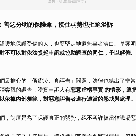
廣告（請繼續閱讀本文）
：善惡分明的保護傘，接住弱勢也拒絕濫訴
溫暖地保護受傷的人，也要堅定地還無辜者清白。草案明
對不可以對依法提起申訴或協助調查的同仁，予以解僱、
們最擔心的「假霸凌、真誣告」問題，法律也給出了非常
謹客觀的調查，證實申訴人有
惡意虛構事實 的情形，這
以依據內部規範，對惡意誣告者進行適當的懲戒與處理。
們，制度是為了保護真正的弱勢，絕不容許被當作職場惡