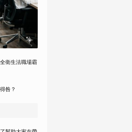
全衛生法職場霸
得咎？
了幫助大家在帶