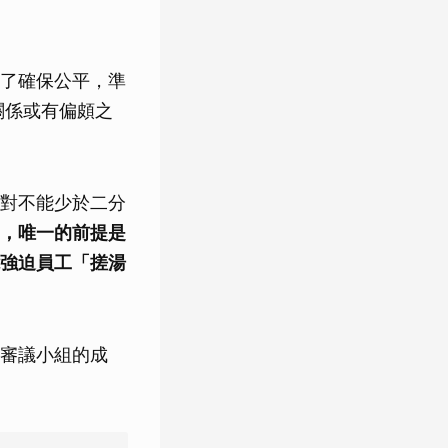
了確保公平，準
關係或有偏頗之
對不能少於二分
，唯一的前提是
強迫員工「搓湯
審議小組的成