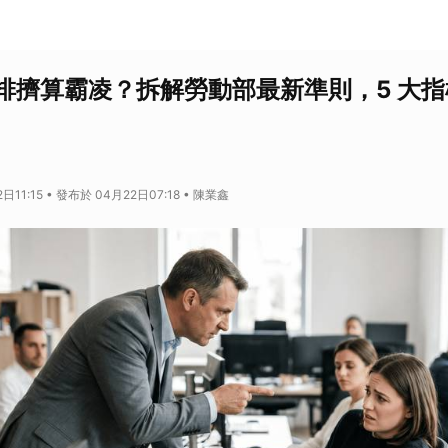
排擠算霸凌？拆解勞動部最新準則，5 大
日11:15 • 發布於 04月22日07:18 • 陳業鑫