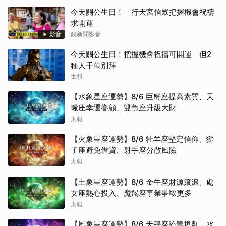
今天關公生日！ 行天宮信眾把握機會祝禱
求開運
影音
鏡新聞影音
今天關公生日！把握機會祝禱可開運 但2
種人千萬別拜
太報
【水象星座運勢】8/6 巨蟹座提高素質、天
蠍座幸運眷顧、雙魚座升級大財
太報
【火象星座運勢】8/6 牡羊座堅定信仰、獅
子座避免借貸、射手座分散風險
太報
【土象星座運勢】8/6 金牛座財源滾滾、處
女座熱心投入、魔羯座事業爭取更多
太報
【風象星座運勢】8/6 天秤座統籌規劃、水