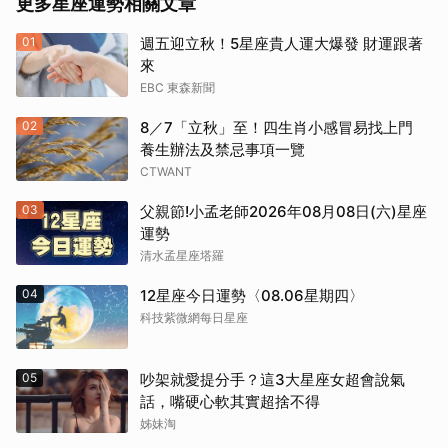
更多星座運勢相關文章
01
週五迎立秋！5星座貴人運大爆發 財運跟著
來
EBC 東森新聞
02
8／7「立秋」至！四生肖小感冒易找上門
養生辦法及禁忌事項一覽
CTWANT
03
父親節!小孟老師2026年08月08日(六)星座
運勢
清水孟星座塔羅
04
12星座今日運勢〈08.06星期四〉
科技紫微網每日星座
05
吵架就愛提分手？這3大星座女超會說氣
話，嘴硬心軟其實超捨不得
姊妹淘