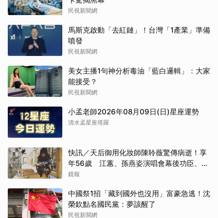
民視新聞網
馬斯克啟動「去紅鏈」！台灣「1產業」準備
噴發
民視新聞網
美女主播1句神分析毒油「藍白邏輯」：大家
能接受？
民視新聞網
小孟老師2026年08月09日(日)星座運勢
清水孟星座塔羅
快訊／天后御用化妝師陳聆薇驚傳病逝！享
年56歲 江蕙、孫燕姿演唱會幕後功臣、蔡
健雅崩潰難接受
鏡報
中國祭1招「藏到國外也沒用」富豪急逃！沈
榮欽點名國民黨：夢該醒了
民視新聞網