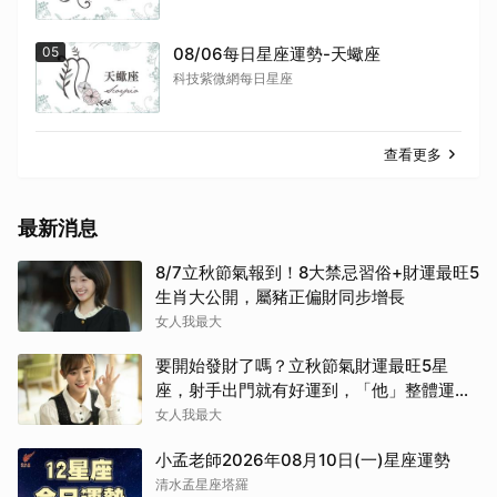
05
08/06每日星座運勢-天蠍座
科技紫微網每日星座
查看更多
最新消息
8/7立秋節氣報到！8大禁忌習俗+財運最旺5
生肖大公開，屬豬正偏財同步增長
女人我最大
要開始發財了嗎？立秋節氣財運最旺5星
座，射手出門就有好運到，「他」整體運勢
將走上坡
女人我最大
小孟老師2026年08月10日(一)星座運勢
清水孟星座塔羅