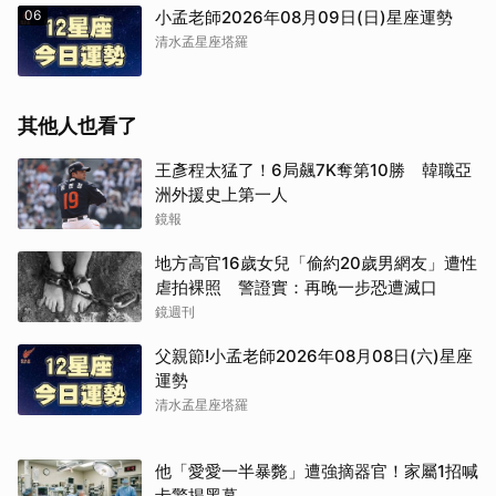
06
小孟老師2026年08月09日(日)星座運勢
清水孟星座塔羅
其他人也看了
王彥程太猛了！6局飆7K奪第10勝 韓職亞
洲外援史上第一人
鏡報
地方高官16歲女兒「偷約20歲男網友」遭性
虐拍裸照 警證實：再晚一步恐遭滅口
鏡週刊
父親節!小孟老師2026年08月08日(六)星座
運勢
清水孟星座塔羅
他「愛愛一半暴斃」遭強摘器官！家屬1招喊
卡驚揭黑幕