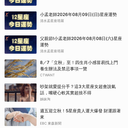
小孟老師2026年08月09日(日)星座運勢
清水孟星座塔羅
父親節!小孟老師2026年08月08日(六)星座
運勢
清水孟星座塔羅
8／7「立秋」至！四生肖小感冒易找上門
養生辦法及禁忌事項一覽
CTWANT
吵架就愛提分手？這3大星座女超會說氣
話，嘴硬心軟其實超捨不得
姊妹淘
週五迎立秋！5星座貴人運大爆發 財運跟著
來
EBC 東森新聞