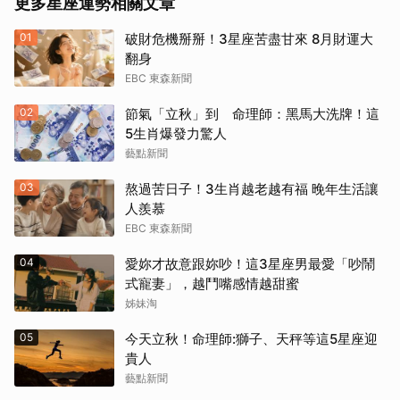
更多星座運勢相關文章
01
破財危機掰掰！3星座苦盡甘來 8月財運大
翻身
EBC 東森新聞
02
節氣「立秋」到 命理師：黑馬大洗牌！這
5生肖爆發力驚人
藝點新聞
03
熬過苦日子！3生肖越老越有福 晚年生活讓
人羨慕
EBC 東森新聞
04
愛妳才故意跟妳吵！這3星座男最愛「吵鬧
式寵妻」，越鬥嘴感情越甜蜜
姊妹淘
05
今天立秋！命理師:獅子、天秤等這5星座迎
貴人
藝點新聞