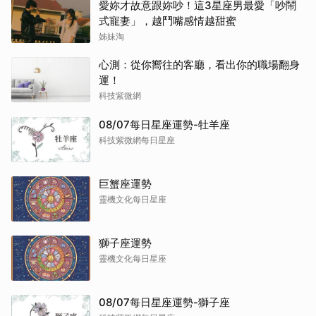
愛妳才故意跟妳吵！這3星座男最愛「吵鬧
式寵妻」，越鬥嘴感情越甜蜜
姊妹淘
心測：從你嚮往的客廳，看出你的職場翻身
運！
科技紫微網
08/07每日星座運勢-牡羊座
科技紫微網每日星座
巨蟹座運勢
靈機文化每日星座
獅子座運勢
靈機文化每日星座
08/07每日星座運勢-獅子座