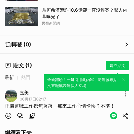
為何慈濟遭詐10.6億卻一直沒報案？驚人內
幕曝光了
民視新聞網
轉發 (0)
貼文 (1)
建立貼文
最新
熱門
全新體驗！一鍵引用此內容，透過發布貼
文來輕鬆表達個人立場。
嘉美
06月17日02:17
正職兼職工作都無著落，那來工作心情愉快？不準！
繼續看下去