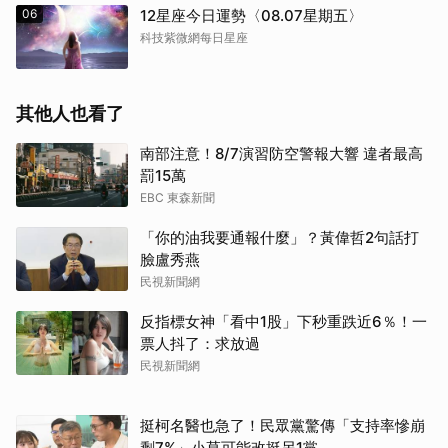
06
12星座今日運勢〈08.07星期五〉
科技紫微網每日星座
其他人也看了
南部注意！8/7演習防空警報大響 違者最高
罰15萬
EBC 東森新聞
「你的油我要通報什麼」？黃偉哲2句話打
臉盧秀燕
民視新聞網
反指標女神「看中1股」下秒重跌近6％！一
票人抖了：求放過
民視新聞網
挺柯名醫也急了！民眾黨驚傳「支持率慘崩
剩7%」小草可能改挺另1黨