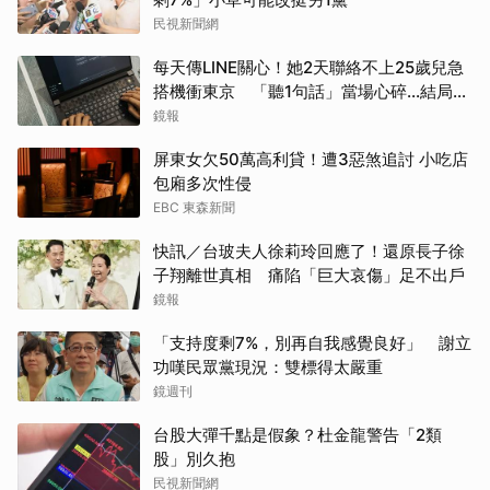
民視新聞網
每天傳LINE關心！她2天聯絡不上25歲兒急
搭機衝東京 「聽1句話」當場心碎...結局看
哭網
鏡報
屏東女欠50萬高利貸！遭3惡煞追討 小吃店
包廂多次性侵
EBC 東森新聞
快訊／台玻夫人徐莉玲回應了！還原長子徐
子翔離世真相 痛陷「巨大哀傷」足不出戶
鏡報
「支持度剩7%，別再自我感覺良好」 謝立
功嘆民眾黨現況：雙標得太嚴重
鏡週刊
台股大彈千點是假象？杜金龍警告「2類
股」別久抱
民視新聞網