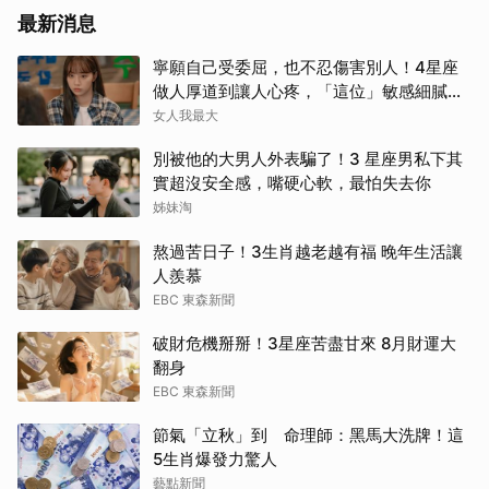
最新消息
寧願自己受委屈，也不忍傷害別人！4星座
做人厚道到讓人心疼，「這位」敏感細膩搞
得自己不斷內耗
女人我最大
別被他的大男人外表騙了！3 星座男私下其
實超沒安全感，嘴硬心軟，最怕失去你
姊妹淘
熬過苦日子！3生肖越老越有福 晚年生活讓
人羨慕
EBC 東森新聞
破財危機掰掰！3星座苦盡甘來 8月財運大
翻身
EBC 東森新聞
節氣「立秋」到 命理師：黑馬大洗牌！這
5生肖爆發力驚人
藝點新聞