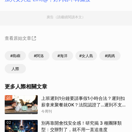
廣告（請繼續閱讀本文）
查看原始文章
#島嶼
#阿洛
#海洋
#女人島
#媽媽
人際
更多人際相關文章
01
上班遲到1分鐘要請事假1小時合法？遲到扣
薪拿來聚餐就OK？法院認證了…遲到不支薪
這樣算
今周刊
02
別再靠開會找安全感！研究揭 3 種團隊類
型：交辦對了，就不用一直追進度