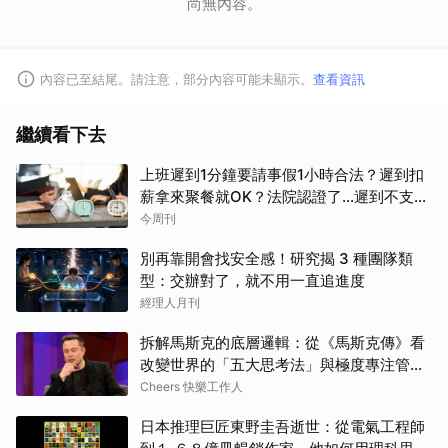
尚無內容。
內容已至結尾。請注意，部分內容可能未顯示。
查看資訊
繼續看下去
上班遲到1分鐘要請事假1小時合法？遲到扣
薪拿來聚餐就OK？法院認證了…遲到不支薪
這樣算
今周刊
別再靠開會找安全感！研究揭 3 種團隊類
型：交辦對了，就不用一直追進度
經理人月刊
拆解馬斯克的底層邏輯：從《馬斯克傳》看
改變世界的「五大思考法」與極度專注管理
術
Cheers 快樂工作人
日本推理巨匠東野圭吾逝世：從電氣工程師