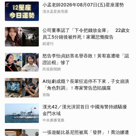
小孟老師2026年08月07日(五)星座運勢
清水孟星座塔羅
公司董事認了「下令把錢放金庫」 22歲女
員工5分鐘後被炸死！家屬悲慟擬告
鏡週刊
怒告李怡貞妨害名譽吞敗！黃宥嘉遭嗆「認
證訟棍」慘了
民視新聞網
AI短劇成癮？長輩狂追停不下來，子女崩潰
「角色對調」！專家警告恐陷腦腐
造咖
漢光42／漢光演習首日 中國海警持續騷擾
金門水域
中央廣播電臺
一張遊艇比基尼照被罵「發胖」！喬治娜遭