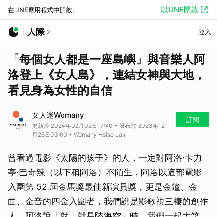
以LINE開啟
在LINE應用程式中開啟。
人際
登入
「每個女人都是一座島嶼」與音樂人阿
洛登上《女人島》，連結女神與大地，
看見身為女性的自信
女人迷Womany
訂閱
更新於 2024年02月02日17:40 • 發布於 2023年12
月26日03:00 • Womany Hsiao Lan
曾看過電影《太陽的孩子》的人，一定對阿洛·卡力
亭·巴奇辣（以下稱阿洛）不陌生，阿洛以這部電影
入圍第 52 屆金馬獎最佳新演員獎，更是金鐘、金
曲、金音的四金入圍者，我們說是影歌視三棲的創作
人，阿洛說「對，就是陸海空」時，我們一起大笑，