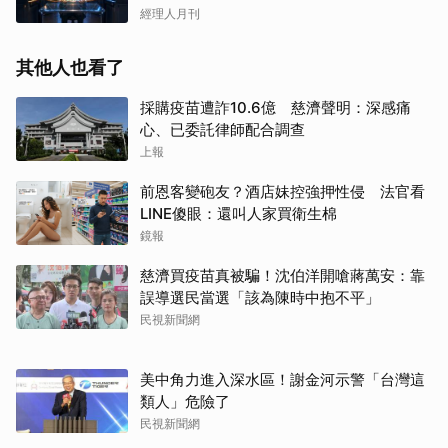
經理人月刊
其他人也看了
採購疫苗遭詐10.6億 慈濟聲明：深感痛
心、已委託律師配合調查
上報
前恩客變砲友？酒店妹控強押性侵 法官看
LINE傻眼：還叫人家買衛生棉
鏡報
慈濟買疫苗真被騙！沈伯洋開嗆蔣萬安：靠
誤導選民當選「該為陳時中抱不平」
民視新聞網
美中角力進入深水區！謝金河示警「台灣這
類人」危險了
民視新聞網