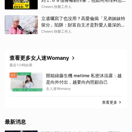
到１.６８億冊暢銷作家，他如何用理科思維
寫出撼動人心的生命解憂學？
Cheers 快樂工作人
立遺囑寫了也沒用？高愛倫揭「兄弟姊妹特
留分」陷阱：財富自主才是對愛人最深的保
護
Cheers 快樂工作人
查看更多女人迷Womany
最近1小時結果
01
開箱綠藤生機 metime 私密沐浴露：越
是向外付出，越要向內照顧自己
女人迷Womany
查看更多
最新消息