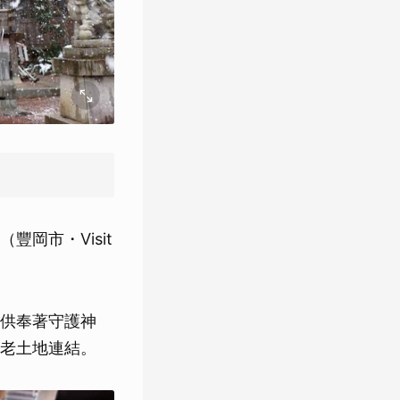
岡市・Visit
供奉著守護神
老土地連結。