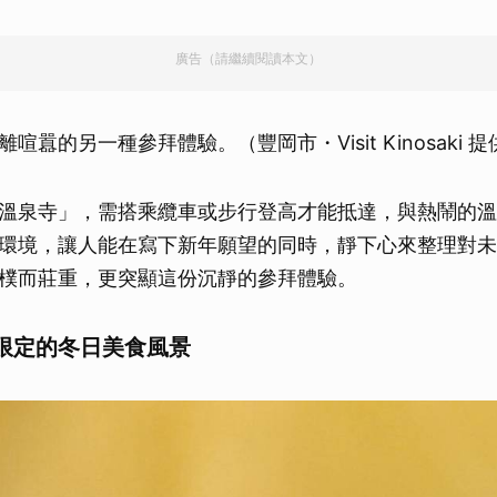
廣告（請繼續閱讀本文）
喧囂的另一種參拜體驗。（豐岡市・Visit Kinosaki 提
溫泉寺」，需搭乘纜車或步行登高才能抵達，與熱鬧的溫
環境，讓人能在寫下新年願望的同時，靜下心來整理對未
樸而莊重，更突顯這份沉靜的參拜體驗。
限定的冬日美食風景