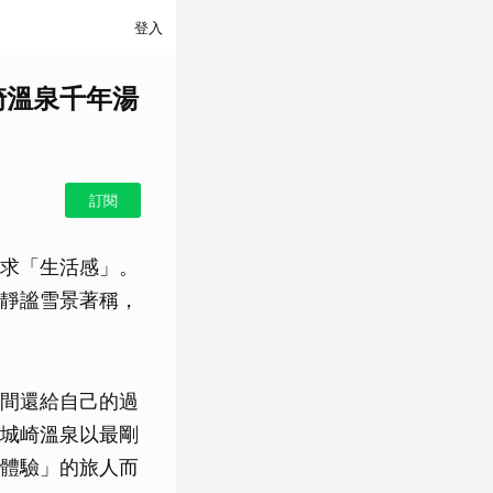
登入
崎溫泉千年湯
訂閱
求「生活感」。
靜謐雪景著稱，
間還給自己的過
城崎溫泉以最剛
體驗」的旅人而