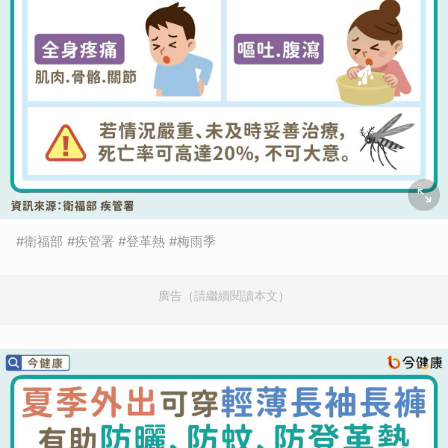
#衛福部 #疾管署 #登革熱 #梅雨季
廣告（請繼續閱讀本文）