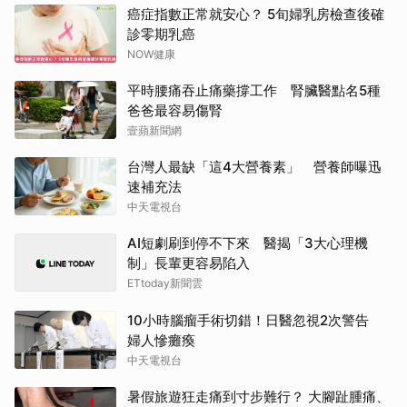
癌症指數正常就安心？ 5旬婦乳房檢查後確
診零期乳癌
NOW健康
平時腰痛吞止痛藥撐工作 腎臟醫點名5種
爸爸最容易傷腎
壹蘋新聞網
台灣人最缺「這4大營養素」 營養師曝迅
速補充法
中天電視台
AI短劇刷到停不下來 醫揭「3大心理機
制」長輩更容易陷入
ETtoday新聞雲
10小時腦瘤手術切錯！日醫忽視2次警告
婦人慘癱瘓
中天電視台
暑假旅遊狂走痛到寸步難行？ 大腳趾腫痛、