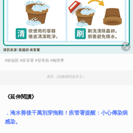
#衛福部 #疾管署 #登革熱 #梅雨季
廣告（請繼續閱讀本文）
《延伸閱讀》
．淹水善後千萬別穿拖鞋！疾管署提醒：小心傳染病
感染。