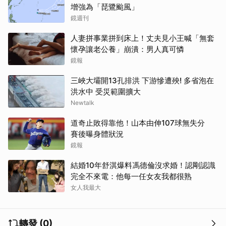
取消
增強為「琵鷺颱風」
鏡週刊
人妻拼事業拼到床上！丈夫見小王喊「無套
懷孕讓老公養」崩潰：男人真可憐
鏡報
三峽大壩開13孔排洪 下游慘遭殃! 多省泡在
洪水中 受災範圍擴大
Newtalk
道奇止敗得靠他！山本由伸107球無失分
賽後曝身體狀況
鏡報
結婚10年舒淇爆料馮德倫沒求婚！認剛認識
完全不來電：他每一任女友我都很熟
女人我最大
轉發 (0)