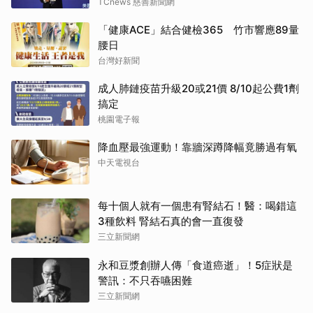
TCnews 慈善新聞網
「健康ACE」結合健檢365 竹市響應89量
腰日
台灣好新聞
成人肺鏈疫苗升級20或21價 8/10起公費1劑
搞定
桃園電子報
降血壓最強運動！靠牆深蹲降幅竟勝過有氧
中天電視台
每十個人就有一個患有腎結石！醫：喝錯這
3種飲料 腎結石真的會一直復發
三立新聞網
永和豆漿創辦人傳「食道癌逝」！5症狀是
警訊：不只吞嚥困難
三立新聞網