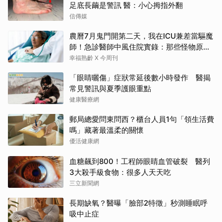
足底長繭是警訊 醫：小心拇指外翻
信傳媒
農曆7月鬼門開第二天，我在ICU兼差當驅魔
師！急診醫師中風住院實錄：那些怪物原來
叫譫妄
幸福熟齡 X 今周刊
「眼睛曬傷」症狀常延後數小時發作 醫揭
常見警訊與夏季護眼重點
健康醫療網
郵局總愛問東問西？櫃台人員1句「領生活費
嗎」藏著最溫柔的關懷
優活健康網
血糖飆到800！工程師眼睛血管破裂 醫列
3大殺手級食物：很多人天天吃
三立新聞網
長期缺氧？醫曝「臉部2特徵」秒測睡眠呼
吸中止症