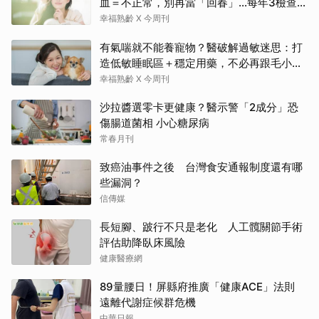
血＝不正常，別再當「回春」…每年3檢查保
命：早期治癒率達9成5
幸福熟齡 X 今周刊
有氣喘就不能養寵物？醫破解過敏迷思：打
造低敏睡眠區＋穩定用藥，不必再跟毛小孩
分離
幸福熟齡 X 今周刊
沙拉醬選零卡更健康？醫示警「2成分」恐
傷腸道菌相 小心糖尿病
常春月刊
致癌油事件之後 台灣食安通報制度還有哪
些漏洞？
信傳媒
長短腳、跛行不只是老化 人工髖關節手術
評估助降臥床風險
健康醫療網
89量腰日！屏縣府推廣「健康ACE」法則
遠離代謝症候群危機
中華日報