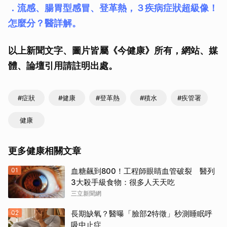
．流感、腸胃型感冒、登革熱，３疾病症狀超級像！
怎麼分？醫詳解。
以上新聞文字、圖片皆屬《今健康》所有，網站、媒
體、論壇引用請註明出處。
#症狀
#健康
#登革熱
#積水
#疾管署
健康
更多健康相關文章
01
血糖飆到800！工程師眼睛血管破裂 醫列
3大殺手級食物：很多人天天吃
三立新聞網
02
長期缺氧？醫曝「臉部2特徵」秒測睡眠呼
吸中止症