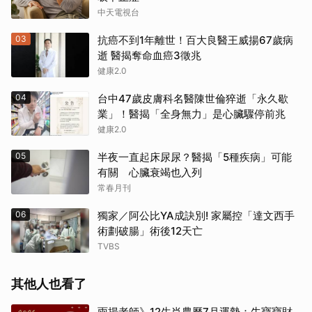
中天電視台
03
抗癌不到1年離世！百大良醫王威揚67歲病
逝 醫揭奪命血癌3徵兆
健康2.0
04
台中47歲皮膚科名醫陳世倫猝逝「永久歇
業」！醫揭「全身無力」是心臟驟停前兆
健康2.0
05
半夜一直起床尿尿？醫揭「5種疾病」可能
有關 心臟衰竭也入列
常春月刊
06
獨家／阿公比YA成訣別! 家屬控「達文西手
術劃破腸」術後12天亡
TVBS
其他人也看了
雨揚老師》12生肖農曆7月運勢：牛寶寶財