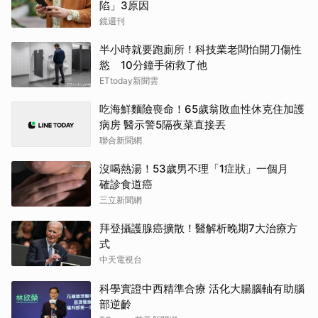
陷」3原因
鏡週刊
半小時就要跑廁所！科技業老闆怕開刀傷性
慾 10分鐘手術救了他
ETtoday新聞雲
吃海鮮麵險喪命！65歲翁敗血性休克住加護
病房 醫示警5隔夜菜直接丟
聯合新聞網
沒喝熱湯！53歲男不理「1症狀」一個月
確診食道癌
三立新聞網
拜登攝護腺癌擴散！醫解析晚期7大治療方
式
中天電視台
科學實證中西精準合療 活化大腸腦軸有助腦
部逆齡