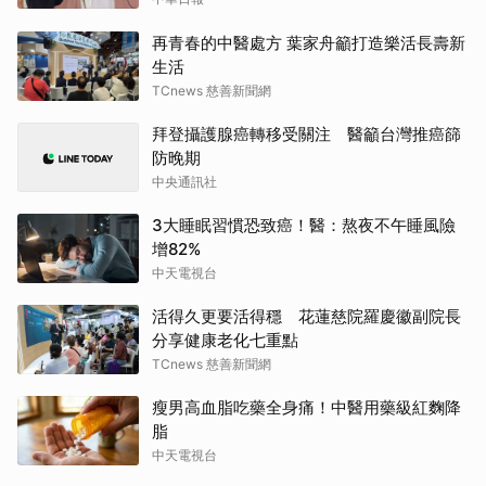
再青春的中醫處方 葉家舟籲打造樂活長壽新
生活
TCnews 慈善新聞網
拜登攝護腺癌轉移受關注 醫籲台灣推癌篩
防晚期
中央通訊社
3大睡眠習慣恐致癌！醫：熬夜不午睡風險
增82%
中天電視台
活得久更要活得穩 花蓮慈院羅慶徽副院長
分享健康老化七重點
TCnews 慈善新聞網
瘦男高血脂吃藥全身痛！中醫用藥級紅麴降
脂
中天電視台