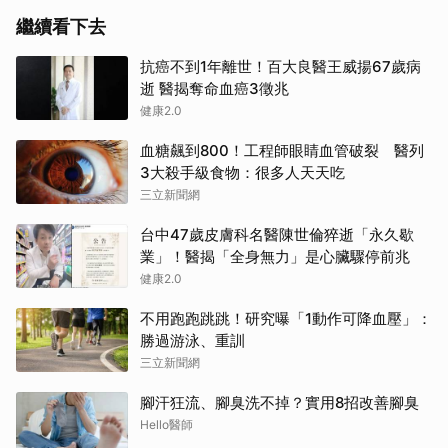
繼續看下去
抗癌不到1年離世！百大良醫王威揚67歲病
逝 醫揭奪命血癌3徵兆
健康2.0
血糖飆到800！工程師眼睛血管破裂 醫列
3大殺手級食物：很多人天天吃
三立新聞網
台中47歲皮膚科名醫陳世倫猝逝「永久歇
業」！醫揭「全身無力」是心臟驟停前兆
健康2.0
不用跑跑跳跳！研究曝「1動作可降血壓」：
勝過游泳、重訓
三立新聞網
腳汗狂流、腳臭洗不掉？實用8招改善腳臭
Hello醫師