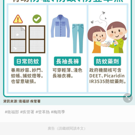
#衛福部 #疾管署 #登革熱 #梅雨季
廣告（請繼續閱讀本文）