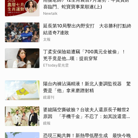
喜臨門、蛇寶寶事業順遂(上)
Newtalk
延長第10局擊出內野安打 大谷勝利打點終
結道奇7連敗
太報
丁柔安保險箱遭竊「700萬元全被偷」！
兇手竟是他...嘆：提前穿幫
ETtoday星光雲
陽台內褲沾滿精液！新北人妻調監視器 驚
覺是「他」拿來磨蹭射精
鏡週刊
婆媳隔空撕破臉？台玻夫人還原長子離世2
原因 「手機千金」不忍了：如其說還需要
離開嗎？
鏡報
恐現三颱共舞！新熱帶低壓生成 最快今晚