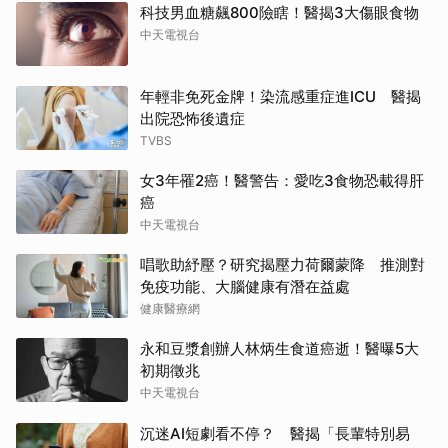
科技男血糖飆800險瞎！醫揭3大傷眼食物
中天電視台
年輕非免死金牌！染流感重症進ICU 醫揭
出院恐怖後遺症
TVBS
女3年罹2癌！醫警告：愛吃3食物恐載得肝
癌
中天電視台
唱歌助紓壓？研究揭壓力荷爾蒙降 推測對
免疫功能、大腦健康有潛在益處
健康醫療網
永和豆漿創辦人林炳生食道癌逝！醫曝5大
初期徵兆
中天電視台
沉迷AI短劇看不停？ 醫揭「長輩特別易