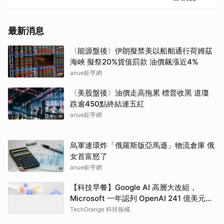
最新消息
〈能源盤後〉伊朗擬禁美以船舶通行荷姆茲
海峽 擬祭20%貨值罰款 油價飆漲近4%
anue鉅亨網
〈美股盤後〉油價走高拖累 標普收黑 道瓊
跌逾450點終結連五紅
anue鉅亨網
烏軍連環炸「俄羅斯版亞馬遜」物流倉庫 俄
女首富怒了
anue鉅亨網
【科技早餐】Google AI 高層大改組，
Microsoft 一年認列 OpenAI 241 億美元營
收
TechOrange 科技報橘
敵對國家賠償前不放行！伊朗、阿曼研議荷