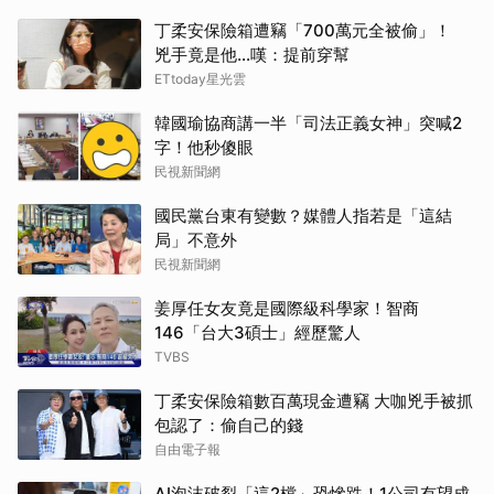
丁柔安保險箱遭竊「700萬元全被偷」！
兇手竟是他...嘆：提前穿幫
ETtoday星光雲
韓國瑜協商講一半「司法正義女神」突喊2
字！他秒傻眼
民視新聞網
國民黨台東有變數？媒體人指若是「這結
局」不意外
民視新聞網
姜厚任女友竟是國際級科學家！智商
146「台大3碩士」經歷驚人
TVBS
丁柔安保險箱數百萬現金遭竊 大咖兇手被抓
包認了：偷自己的錢
自由電子報
AI泡沫破裂「這2檔」恐慘跌！1公司有望成