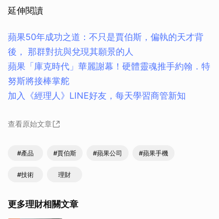
延伸閱讀
蘋果50年成功之道：不只是賈伯斯，偏執的天才背
後， 那群對抗與兌現其願景的人
蘋果「庫克時代」華麗謝幕！硬體靈魂推手約翰．特
努斯將接棒掌舵
加入《經理人》LINE好友，每天學習商管新知
查看原始文章
#產品
#賈伯斯
#蘋果公司
#蘋果手機
#技術
理財
更多理財相關文章