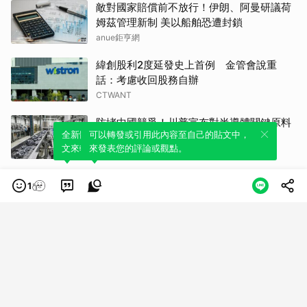
姆茲管理新制 美以船舶恐遭封鎖
anue鉅亨網
緯創股利2度延發史上首例 金管會說重
話：考慮收回股務自辦
CTWANT
防堵中國競爭！川普宣布對半導體關鍵原料
課15%關稅
全新體驗！一鍵引用此內容，透過發布貼
可以轉發或引用此內容至自己的貼文中，
民視新聞網
文來輕鬆表達個人立場。
來發表您的評論或觀點。
靜待美就業數據與中東局勢 避險資金推升
美元兌日圓
1
民視新聞網
美公布就業報告前夕 美股多收黑
中央通訊社
伊朗擬禁美以船隻過海峽 國際油價大漲逾
3美元