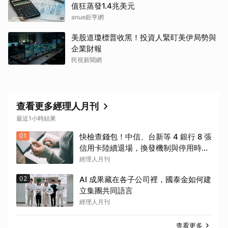
值狂蒸發1.4兆美元
anue鉅亨網
美股道瓊標普收黑！投資人緊盯美伊局勢與
企業財報
民視新聞網
查看更多經理人月刊
最近1小時結果
01
快檢查錢包！中信、台新等 4 銀行 8 張
信用卡陸續退場，換發機制與停用時間
一次看
經理人月刊
02
AI 成果藏在各子公司裡，國泰金如何建
立集團共同語言
經理人月刊
查看更多