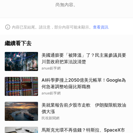
尚無內容。
內容已至結尾。請注意，部分內容可能未顯示。
查看資訊
繼續看下去
美國通膨要「被降溫」了？民主黨參議員要
川普政府把算法說清楚
anue鉅亨網
AI科學夢撞上2050億美元帳單！Google為
何急著調整哈薩比斯職務
anue鉅亨網
美就業報告前夕股市走軟 伊朗擬限航致油
價大漲
民視新聞網
馬斯克光環不再值錢？特斯拉、SpaceX市