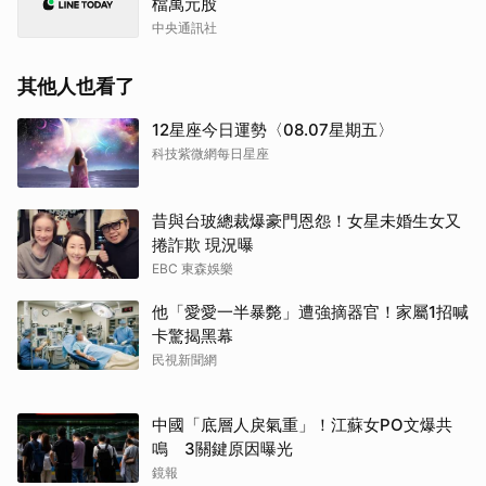
檔萬元股
中央通訊社
其他人也看了
12星座今日運勢〈08.07星期五〉
科技紫微網每日星座
昔與台玻總裁爆豪門恩怨！女星未婚生女又
捲詐欺 現況曝
EBC 東森娛樂
他「愛愛一半暴斃」遭強摘器官！家屬1招喊
卡驚揭黑幕
民視新聞網
中國「底層人戾氣重」！江蘇女PO文爆共
鳴 3關鍵原因曝光
鏡報