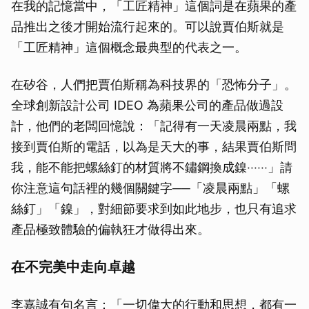
在我的記憶當中，「工匠精神」這個詞是在蘋果的產
品推出之後才開始流行起來的。可以說賈伯斯就是
「工匠精神」這個概念最典型的代表之一。
在矽谷，人們把賈伯斯稱為科技界的「恐怖分子」。
全球創新設計公司 IDEO 為蘋果公司的產品做過設
計，他們的老闆回憶說：「記得有一天凌晨兩點，我
接到賈伯斯的電話，以為是天大的事，結果賈伯斯問
我，能不能把螺絲釘的材質將不鏽鋼換成鎳‧‧‧‧‧‧」請
你注意這句話裡的幾個關鍵字──「凌晨兩點」「螺
絲釘」「鎳」，對細節要求到如此地步，也只有追求
產品極致體驗的偏執狂才做得出來。
在不完美中走向卓越
李嘉誠有句名言：「一切偉大的行動和思想，都有一