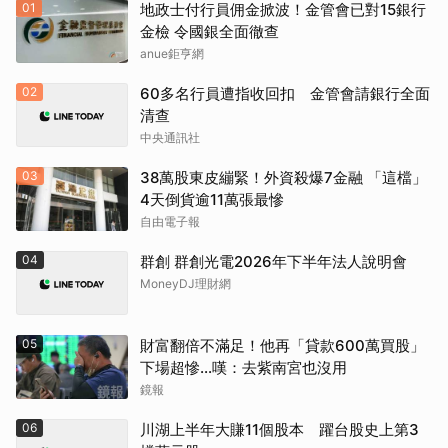
01
地政士付行員佣金掀波！金管會已對15銀行
金檢 令國銀全面徹查
anue鉅亨網
02
60多名行員遭指收回扣 金管會請銀行全面
清查
中央通訊社
03
38萬股東皮繃緊！外資殺爆7金融 「這檔」
4天倒貨逾11萬張最慘
自由電子報
04
群創 群創光電2026年下半年法人說明會
MoneyDJ理財網
05
財富翻倍不滿足！他再「貸款600萬買股」
下場超慘...嘆：去紫南宮也沒用
鏡報
06
川湖上半年大賺11個股本 躍台股史上第3