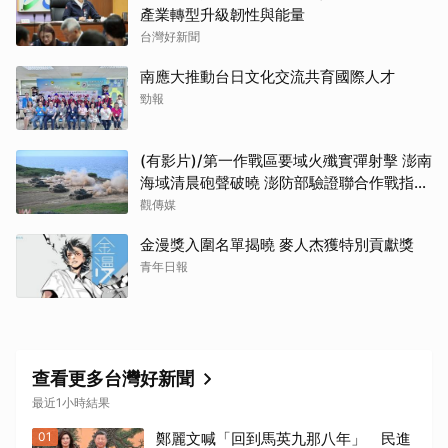
產業轉型升級韌性與能量
台灣好新聞
南應大推動台日文化交流共育國際人才
勁報
(有影片)/第一作戰區要域火殲實彈射擊 澎南
海域清晨砲聲破曉 澎防部驗證聯合作戰指管
效能
觀傳媒
金漫獎入圍名單揭曉 麥人杰獲特別貢獻獎
青年日報
查看更多台灣好新聞
最近1小時結果
01
鄭麗文喊「回到馬英九那八年」 民進