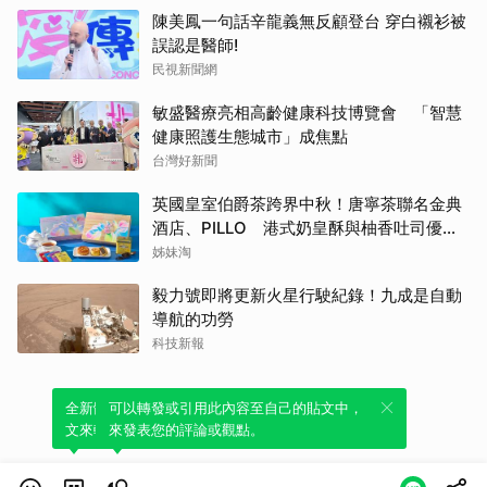
陳美鳳一句話辛龍義無反顧登台 穿白襯衫被
誤認是醫師!
民視新聞網
敏盛醫療亮相高齡健康科技博覽會 「智慧
健康照護生態城市」成焦點
台灣好新聞
英國皇室伯爵茶跨界中秋！唐寧茶聯名金典
酒店、PILLO 港式奶皇酥與柚香吐司優雅
登場
姊妹淘
毅力號即將更新火星行駛紀錄！九成是自動
導航的功勞
科技新報
全新體驗！一鍵引用此內容，透過發布貼
可以轉發或引用此內容至自己的貼文中，
文來輕鬆表達個人立場。
來發表您的評論或觀點。