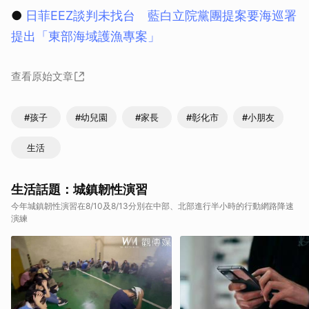
●
日菲EEZ談判未找台 藍白立院黨團提案要海巡署
提出「東部海域護漁專案」
查看原始文章
#孩子
#幼兒園
#家長
#彰化市
#小朋友
生活
生活話題：城鎮韌性演習
今年城鎮韌性演習在8/10及8/13分別在中部、北部進行半小時的行動網路降速
演練