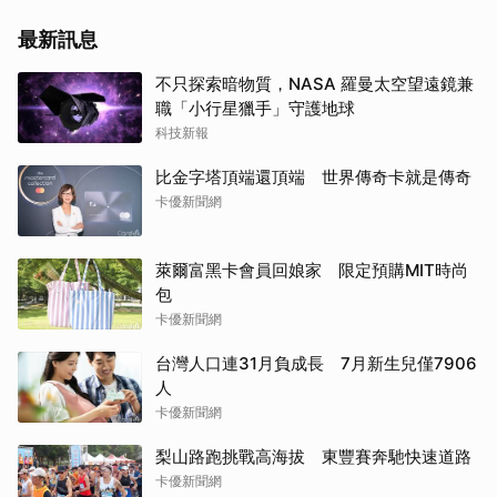
最新訊息
不只探索暗物質，NASA 羅曼太空望遠鏡兼
職「小行星獵手」守護地球
科技新報
比金字塔頂端還頂端 世界傳奇卡就是傳奇
卡優新聞網
萊爾富黑卡會員回娘家 限定預購MIT時尚
包
卡優新聞網
台灣人口連31月負成長 7月新生兒僅7906
人
卡優新聞網
梨山路跑挑戰高海拔 東豐賽奔馳快速道路
卡優新聞網