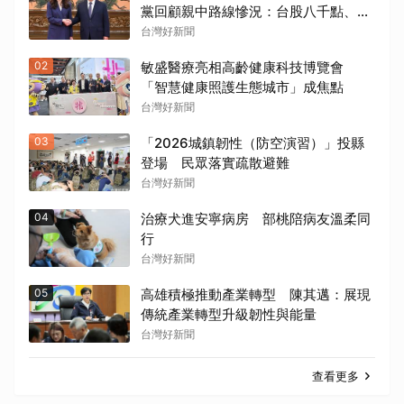
黨回顧親中路線慘況：台股八千點、經
濟成長2.8％
台灣好新聞
02
敏盛醫療亮相高齡健康科技博覽會
「智慧健康照護生態城市」成焦點
台灣好新聞
03
「2026城鎮韌性（防空演習）」投縣
登場 民眾落實疏散避難
台灣好新聞
04
治療犬進安寧病房 部桃陪病友溫柔同
行
台灣好新聞
05
高雄積極推動產業轉型 陳其邁：展現
傳統產業轉型升級韌性與能量
台灣好新聞
查看更多