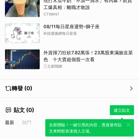
現打木瓜牛奶「不加一滴水」有內幕？前員
工爆真相：離職才敢說
CTWANT
08/11每日星座運勢-獅子座
科技紫微網每日星座
外資揮刀狂砍7.82萬張！23萬股東滿臉韭菜
色 十大賣超個股一次看
三立新聞網
轉發 (0)
貼文 (0)
建立貼文
最新
熱門
全新體驗！一鍵引用此內容，透過發布貼
文來輕鬆表達個人立場。