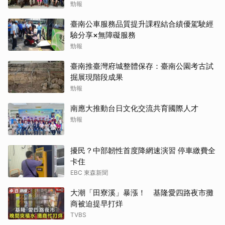
勁報
臺南公車服務品質提升課程結合績優駕駛經
驗分享×無障礙服務
勁報
臺南推臺灣府城整體保存：臺南公園考古試
掘展現階段成果
勁報
南應大推動台日文化交流共育國際人才
勁報
擾民？中部韌性首度降網速演習 停車繳費全
卡住
EBC 東森新聞
大潮「田寮溪」暴漲！ 基隆愛四路夜市攤
商被迫提早打烊
TVBS