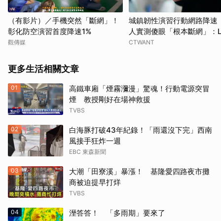
（有影片）／手機突然「斷網」！
城鎮韌性演習行動網路降速
彰化防空演習首度降速1%
人實測傻眼「根本斷網」：LI
不能傳
觀傳媒
CTWANT
更多生活相關文章
01
高鐵車廂「煙霧瀰漫」驚魂！行動電源突冒
煙 教授剛好在場神救援
TVBS
02
白海豚打破43年紀錄！「雨還沒下完」西南
風接手狂炸一週
EBC 東森新聞
03
大潮「田寮溪」暴漲！ 基隆愛四路夜市攤
商被迫提早打烊
TVBS
04
溼答答！ 「多雨期」要來了