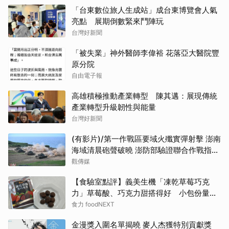
「台東數位旅人生成站」成台東博覽會人氣
亮點 展期倒數緊來鬥陣玩
台灣好新聞
「被失業」神外醫師李偉裕 花落亞大醫院豐
原分院
自由電子報
高雄積極推動產業轉型 陳其邁：展現傳統
產業轉型升級韌性與能量
台灣好新聞
(有影片)/第一作戰區要域火殲實彈射擊 澎南
海域清晨砲聲破曉 澎防部驗證聯合作戰指管
效能
觀傳媒
【食驗室點評】義美生機「凍乾草莓巧克
力」草莓酸、巧克力甜搭得好 小包份量能
否撐起價格成考驗
食力 foodNEXT
金漫獎入圍名單揭曉 麥人杰獲特別貢獻獎