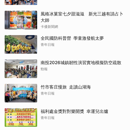
風格冰菓室七夕甜滋滋 新光三越有請占卜
大師
卡優新聞網
全民國防科普營 學童激發航太夢
青年日報
南投2026城鎮韌性演習實地模擬防空疏散
勁報
竹市客庄慢旅 走讀山湖海
青年日報
福利處金獎對對樂開獎 幸運兒出爐
青年日報