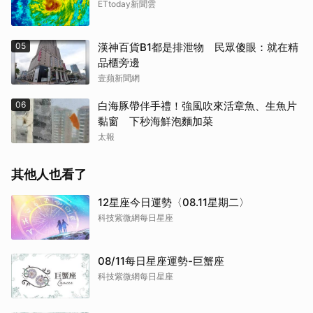
ETtoday新聞雲
05
漢神百貨B1都是排泄物 民眾傻眼：就在精
品櫃旁邊
壹蘋新聞網
06
白海豚帶伴手禮！強風吹來活章魚、生魚片
黏窗 下秒海鮮泡麵加菜
太報
其他人也看了
12星座今日運勢〈08.11星期二〉
科技紫微網每日星座
08/11每日星座運勢-巨蟹座
科技紫微網每日星座