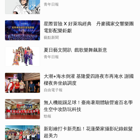
青年日報
星際冒險 X 好萊塢經典 丹麥國家交響樂團
電影配樂鉅獻
藝點新聞
夏日藝文開趴 戲歌樂舞飆新意
青年日報
大潮+海水倒灌 基隆愛四路夜市再淹水 謝國
樑夜奔坐鎮調度
自由電子報
無人機能踢足球！臺南暑期體驗營逾百名學
生空中攻防玩科技
勁報
新彩繪打卡新亮點！花蓮榮家攝影紀錄銀髮
超美力