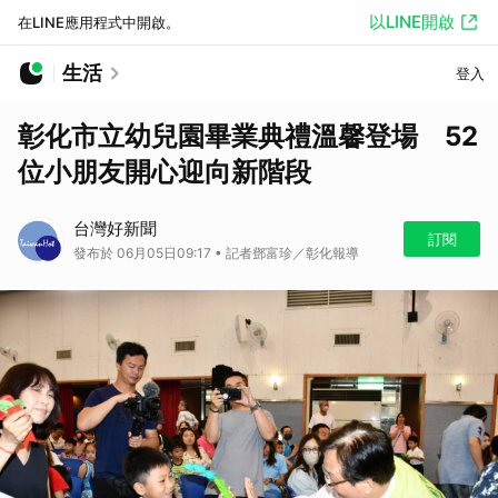
以LINE開啟
在LINE應用程式中開啟。
生活
登入
彰化市立幼兒園畢業典禮溫馨登場 52
位小朋友開心迎向新階段
台灣好新聞
訂閱
發布於 06月05日09:17 • 記者鄧富珍／彰化報導