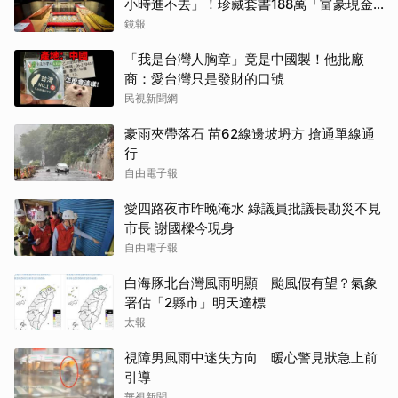
小時進不去」！珍藏套書188萬「富豪現金
買走」
鏡報
「我是台灣人胸章」竟是中國製！他批廠
商：愛台灣只是發財的口號
民視新聞網
豪雨夾帶落石 苗62線邊坡坍方 搶通單線通
行
自由電子報
愛四路夜市昨晚淹水 綠議員批議長勘災不見
市長 謝國樑今現身
自由電子報
白海豚北台灣風雨明顯 颱風假有望？氣象
署估「2縣市」明天達標
太報
視障男風雨中迷失方向 暖心警見狀急上前
引導
華視新聞