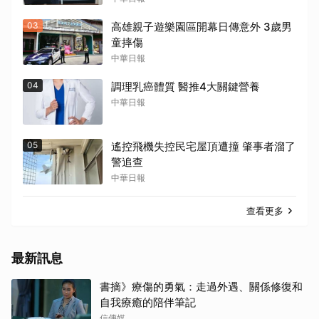
03
高雄親子遊樂園區開幕日傳意外 3歲男
童摔傷
中華日報
04
調理乳癌體質 醫推4大關鍵營養
中華日報
05
遙控飛機失控民宅屋頂遭撞 肇事者溜了
警追查
中華日報
查看更多
最新訊息
書摘》療傷的勇氣：走過外遇、關係修復和
自我療癒的陪伴筆記
信傳媒