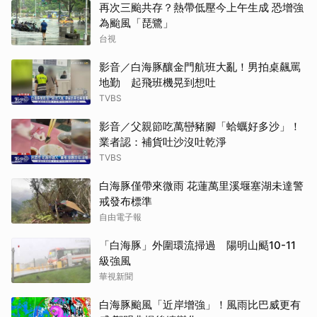
再次三颱共存？熱帶低壓今上午生成 恐增強
為颱風「琵鷺」
台視
影音／白海豚釀金門航班大亂！男拍桌飆罵
地勤 起飛班機晃到想吐
TVBS
影音／父親節吃萬巒豬腳「蛤蠣好多沙」！
業者認：補貨吐沙沒吐乾淨
TVBS
白海豚僅帶來微雨 花蓮萬里溪堰塞湖未達警
戒發布標準
自由電子報
「白海豚」外圍環流掃過 陽明山颳10-11
級強風
華視新聞
白海豚颱風「近岸增強」！風雨比巴威更有