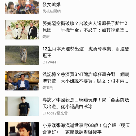
發文嗆爆
民視新聞網
婆媳隔空撕破臉？台玻夫人還原長子離世2
原因 「手機千金」不忍了：如其說還需要
離開嗎？
鏡報
12生肖本周運勢出爐 虎勇奪事業、財運雙
冠王
CTWANT
洗記憶？慈濟買BNT遭詐綠狂轟在野 網朝
聖郭董「大小姐說不要買」貼文：根本兩碼
事
鏡週刊
專訪／李國毅是白曉燕玩伴！揭「命案前幾
天出遊」從小認識白冰冰
ETtoday星光雲
小秦漢張海漢逝世享壽68歲！曾合唱〈明天
會更好〉 家屬低調舉辦後事