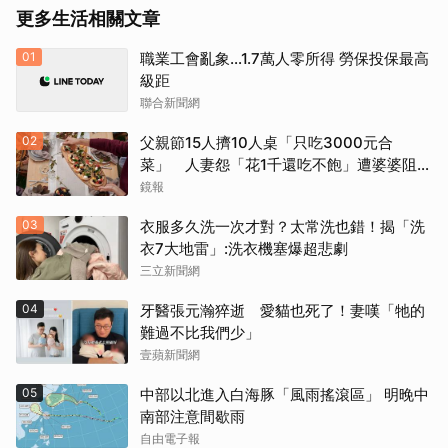
更多生活相關文章
01
職業工會亂象…1.7萬人零所得 勞保投保最高
級距
聯合新聞網
02
父親節15人擠10人桌「只吃3000元合
菜」 人妻怨「花1千還吃不飽」遭婆婆阻加
菜
鏡報
03
衣服多久洗一次才對？太常洗也錯！揭「洗
衣7大地雷」:洗衣機塞爆超悲劇
三立新聞網
04
牙醫張元瀚猝逝 愛貓也死了！妻嘆「牠的
難過不比我們少」
壹蘋新聞網
05
中部以北進入白海豚「風雨搖滾區」 明晚中
南部注意間歇雨
自由電子報