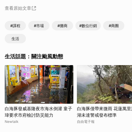
查看原始文章
#課程
#市場
#攤商
#數位行銷
#商圈
生活
生活話題：關注颱風動態
白海豚發威基隆夜市海水倒灌 童子
白海豚僅帶來微雨 花蓮萬里
瑋要求市府檢討防災能力
湖未達警戒發布標準
Newtalk
自由電子報