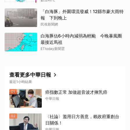
「白海豚」外圍環流發威！12縣市豪大雨特
報 下到晚上
民視新聞網
白海豚估6小時內減弱為輕颱 今晚暴風圈
最接近馬祖
ETtoday新聞雲
查看更多中華日報
最近1小時結果
01
癌指數正常 加做超音波才揪乳癌
中華日報
02
〈社論〉濫用日方善意，賴政府重創台
日關係！
中華日報