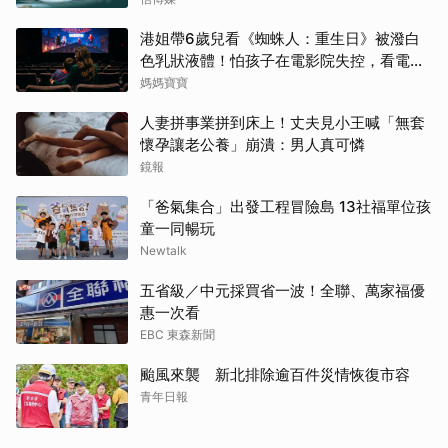
港姐帶6歲兒看《蜘蛛人：重生日》被潑白
色乳狀液體！怕孩子在電影院失控，看電影
前爸媽「必做3件事與3評估」
媽媽寶寶
人妻拼事業拼到床上！丈夫見小王喊「無套
懷孕讓老公養」崩潰：男人真可憐
鏡報
「爸氣集合」出發工程冒險島 13社福單位孩
童一同暢玩
Newtalk
五省級／中元採買省一波！全聯、萬家福優
惠一次看
EBC 東森新聞
颱風來襲 新北排除逾百件災情恢復市容
青年日報