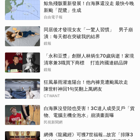
鯨魚殘骸重新發展！白海豚還沒走 最快今晚
新颱「琵鷺」生成
自由電子報
同居後才發現女友「一驚人習慣」 男子崩
潰：每天都在突破我的結界
鏡報
「永和豆漿」創辦人林炳生70歲病逝！家境
清寒兼3職買下商標 打造跨國連鎖品牌
鏡報
狂風暴雨灌進陽台！他內褲竟遭颱風吹走
陳世軒神回1句笑翻上萬網友
CTWANT
白海豚沒登陸也受害！3C達人成受災戶「貨
物、電腦主機全泡水」崩潰畫面曝
民視新聞網
網傳《龍藏經》可獲7世福報…故宮「排隊3