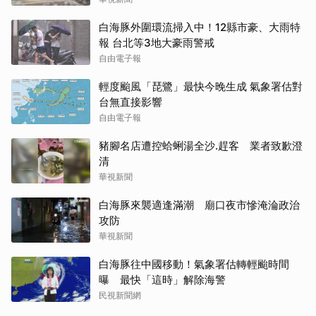
白海豚外圍環流掃入中！12縣市豪、大雨特
報 台北等3地大豪雨警戒
自由電子報
輕度颱風「琵鷺」最快今晚生成 氣象署估對
台無直接影響
自由電子報
豬腳名店遭控蛤蜊湯全沙.趕客 業者致歉澄
清
華視新聞
白海豚來襲適逢滿潮 廟口夜市慘淹淪政治
攻防
華視新聞
白海豚往中國移動！氣象署估轉輕颱時間
曝 最快「這時」解除海警
民視新聞網