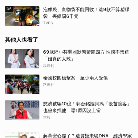
06
泡麵袋、食物袋不能回收！這9款不算塑膠
袋 丟錯罰6千元
TVBS
其他人也看了
69歲陸小芬曬照狀態驚艷四方 性感不想遮
「姐真的太辣」
鏡週刊
泰國校園槍擊案 至少兩人受傷
路透社
慈濟被騙10億！郭台銘證詞揭「疫苗掮客」
也曾來找他 曝1原因沒上當
太報
蔣萬安心虛了？遭質疑未驗DNA 經濟學家