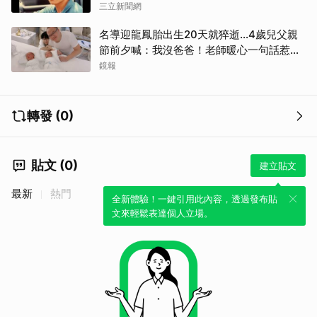
三立新聞網
名導迎龍鳳胎出生20天就猝逝...4歲兒父親
節前夕喊：我沒爸爸！老師暖心一句話惹哭
遺孀
鏡報
轉發 (0)
貼文 (0)
建立貼文
最新
熱門
全新體驗！一鍵引用此內容，透過發布貼
文來輕鬆表達個人立場。
取消