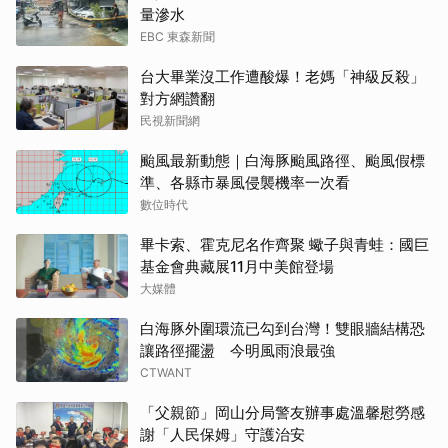
量滲水
EBC 東森新聞
台大畢業沒工作遭酸爆！老媽「神級反殺」
對方網讚翻
民視新聞網
颱風最新動態｜白海豚颱風路徑、颱風假標
準、各縣市暴風侵襲機率一次看
數位時代
畢卡索、霍克尼名作齊聚 蠍子與青蛙：國巨
基金會典藏展11月中美館登場
大媒體
白海豚外圍環流已勾到台灣！雙眼牆結構恐
讓路徑擺盪 今明風雨浪最強
CTWANT
「父親節」岡山分局警友辦事處溫馨慰勞感
謝「人民保姆」守護治安