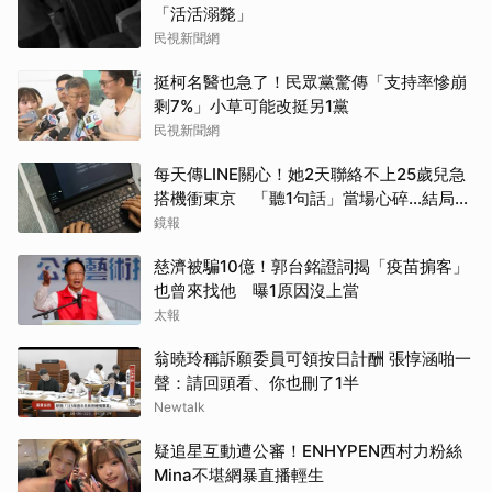
「活活溺斃」
民視新聞網
挺柯名醫也急了！民眾黨驚傳「支持率慘崩
剩7%」小草可能改挺另1黨
民視新聞網
每天傳LINE關心！她2天聯絡不上25歲兒急
搭機衝東京 「聽1句話」當場心碎...結局看
哭網
鏡報
慈濟被騙10億！郭台銘證詞揭「疫苗掮客」
也曾來找他 曝1原因沒上當
太報
翁曉玲稱訴願委員可領按日計酬 張惇涵啪一
聲：請回頭看、你也刪了1半
Newtalk
疑追星互動遭公審！ENHYPEN西村力粉絲
Mina不堪網暴直播輕生