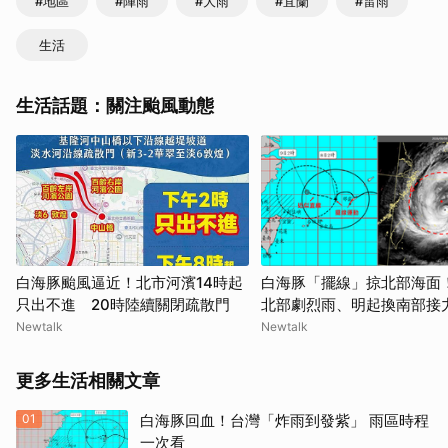
#地區
#陣雨
#大雨
#宜蘭
#雷雨
生活
生活話題：關注颱風動態
白海豚颱風逼近！北市河濱14時起
白海豚「擺線」掠北部海面
只出不進 20時陸續關閉疏散門
北部劇烈雨、明起換南部接
Newtalk
Newtalk
更多生活相關文章
01
白海豚回血！台灣「炸雨到發紫」 雨區時程
一次看