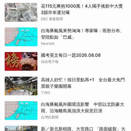
花115元爽抱1000萬！4人喝手搖飲中大獎
2縣市幸運兒曝
EBC 東森新聞
白海豚颱風來勢洶洶！專家曝：雨形分布、
登陸點如「巴威」
Newtalk
國考英文每日一題2026.08.08
自由電子報
高雄人好忙！假日景點再+1 全台最大免門
票親子樂園開幕
TVBS
白海豚颱風外圍環流影響 中部以北防豪大
雨、沿海離島風強浪大留意巨浪
台灣好新聞
新／新北新樹路、大安路口 「路面破裂」大