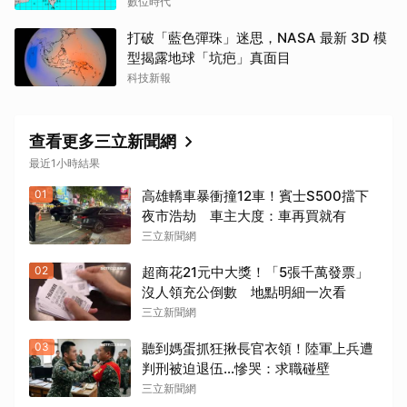
數位時代
打破「藍色彈珠」迷思，NASA 最新 3D 模
型揭露地球「坑疤」真面目
科技新報
查看更多三立新聞網
最近1小時結果
01
高雄轎車暴衝撞12車！賓士S500擋下
夜市浩劫 車主大度：車再買就有
三立新聞網
02
超商花21元中大獎！「5張千萬發票」
沒人領充公倒數 地點明細一次看
三立新聞網
03
聽到媽蛋抓狂揪長官衣領！陸軍上兵遭
判刑被迫退伍…慘哭：求職碰壁
三立新聞網