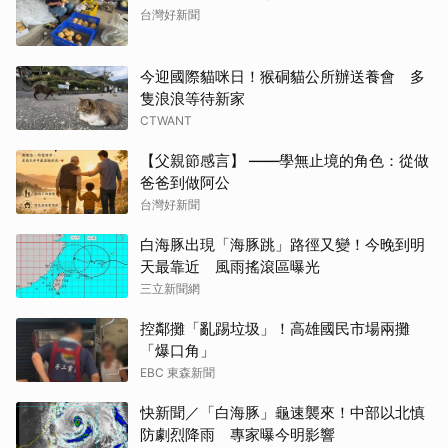
台灣好新聞
今迎國際貓咪日！猴硐貓公所辦送養會 多
隻浪浪等待新家
CTWANT
【父親節感言】 ——學無止境的角色：從做
爸爸到做阿公
台灣好新聞
白海豚出現「海豚跳」路徑又變！今晚到明
天最靠近 風雨搖滾區曝光
三立新聞網
控鄰攤「亂踢垃圾」！高雄國民市場兩攤
「爆口角」
EBC 東森新聞
快新聞／「白海豚」龜速襲來！中部以北慎
防劇烈降雨 專家曝今明影響