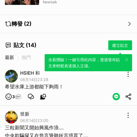
Newtalk
轉發 (2)
取消
貼文 (14)
建立貼文
最新
熱門
全新體驗！一鍵引用此內容，透過發布貼
文來輕鬆表達個人立場。
HSIEH 和
06月14日23:28
希望水庫上游都能下夠雨！
3
世新
06月14日23:00
三粒新聞又開始興風作浪....
中央欺騙屎又在危言聳聽妖言惑眾了....