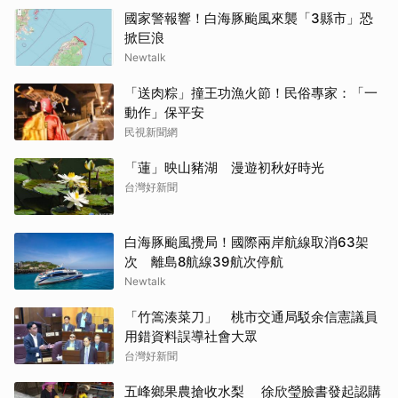
國家警報響！白海豚颱風來襲「3縣市」恐
掀巨浪
Newtalk
「送肉粽」撞王功漁火節！民俗專家：「一
動作」保平安
民視新聞網
「蓮」映山豬湖 漫遊初秋好時光
台灣好新聞
白海豚颱風攪局！國際兩岸航線取消63架
次 離島8航線39航次停航
Newtalk
「竹篙湊菜刀」 桃市交通局駁余信憲議員
用錯資料誤導社會大眾
台灣好新聞
五峰鄉果農搶收水梨 徐欣瑩臉書發起認購