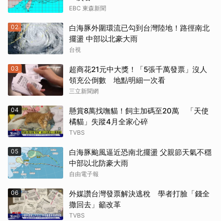
EBC 東森新聞
02
白海豚外圍環流已勾到台灣陸地！路徑南北
擺盪 中部以北豪大雨
台視
03
超商花21元中大獎！「5張千萬發票」沒人
領充公倒數 地點明細一次看
三立新聞網
04
懸賞8萬找嘸貓！飼主加碼至20萬 「天使
橘貓」失蹤4月全家心碎
TVBS
05
白海豚颱風逼近恐南北擺盪 父親節天氣不穩
中部以北防豪大雨
自由電子報
06
外媒讚台灣發票解決逃稅 學者打臉「錢全
撒回去」籲改革
TVBS