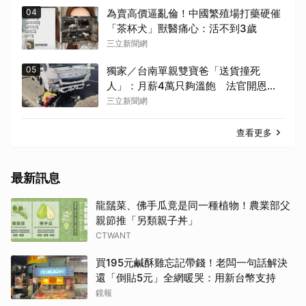
04
為賣高價逼亂倫！中國繁殖場打藥硬催
「茶杯犬」獸醫痛心：活不到3歲
三立新聞網
05
獨家／台南單親雙寶爸「送貨撞死
人」：月薪4萬只夠溫飽 法官開恩免
關
三立新聞網
查看更多
最新訊息
龍鬚菜、佛手瓜竟是同一種植物！農業部父
親節推「另類親子丼」
CTWANT
買195元鹹酥雞忘記帶錢！老闆一句話解決
還「倒貼5元」全網暖哭：用新台幣支持
鏡報