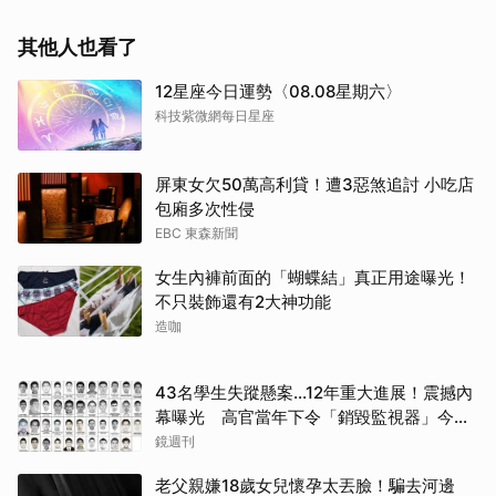
其他人也看了
12星座今日運勢〈08.08星期六〉
科技紫微網每日星座
屏東女欠50萬高利貸！遭3惡煞追討 小吃店
包廂多次性侵
EBC 東森新聞
女生內褲前面的「蝴蝶結」真正用途曝光！
不只裝飾還有2大神功能
造咖
43名學生失蹤懸案...12年重大進展！震撼內
幕曝光 高官當年下令「銷毀監視器」今遭
逮
鏡週刊
老父親嫌18歲女兒懷孕太丟臉！騙去河邊