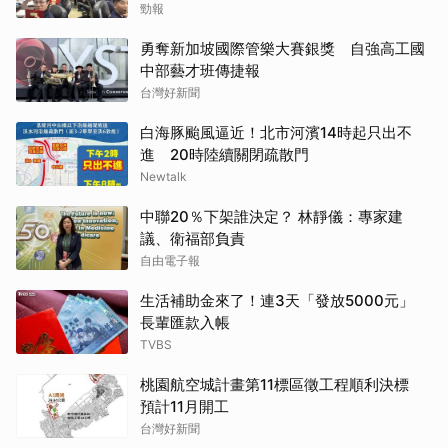
勁報
勇奪新加坡國際管樂大賽銀獎 自強高工國
中部藝才班傳捷報
台灣好新聞
白海豚颱風逼近！北市河濱14時起只出不
進 20時陸續關閉疏散門
Newtalk
中聯20％下架誰決定？ 林靜儀：專家建
議、衛福部負責
自由電子報
生活補助金來了！連3天「發放5000元」
長輩匯款入帳
TVBS
桃園航空城計畫第11標區徵工程順利決標
預計11月開工
台灣好新聞