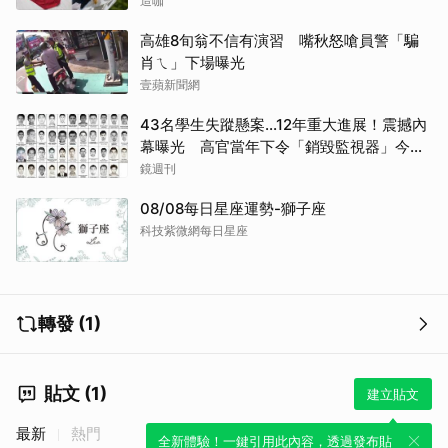
造咖
高雄8旬翁不信有演習 嘴秋怒嗆員警「騙
肖ㄟ」下場曝光
壹蘋新聞網
43名學生失蹤懸案...12年重大進展！震撼內
幕曝光 高官當年下令「銷毀監視器」今遭
逮
鏡週刊
取消
08/08每日星座運勢-獅子座
科技紫微網每日星座
轉發 (1)
貼文 (1)
建立貼文
最新
熱門
全新體驗！一鍵引用此內容，透過發布貼