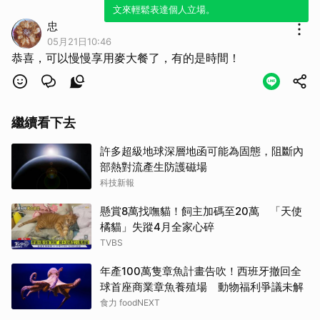
文來輕鬆表達個人立場。
忠
05月21日10:46
恭喜，可以慢慢享用麥大餐了，有的是時間！
繼續看下去
許多超級地球深層地函可能為固態，阻斷內
部熱對流產生防護磁場
科技新報
懸賞8萬找嘸貓！飼主加碼至20萬 「天使
橘貓」失蹤4月全家心碎
TVBS
年產100萬隻章魚計畫告吹！西班牙撤回全
球首座商業章魚養殖場 動物福利爭議未解
食力 foodNEXT