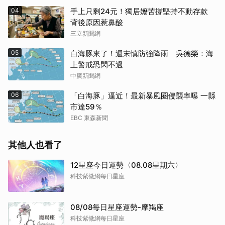
04
手上只剩24元！獨居嬤苦撐堅持不動存款
背後原因惹鼻酸
三立新聞網
05
白海豚來了！週末慎防強降雨 吳德榮：海
上警戒恐閃不過
中廣新聞網
06
「白海豚」逼近！最新暴風圈侵襲率曝 一縣
市達59％
EBC 東森新聞
其他人也看了
12星座今日運勢〈08.08星期六〉
科技紫微網每日星座
08/08每日星座運勢-摩羯座
科技紫微網每日星座