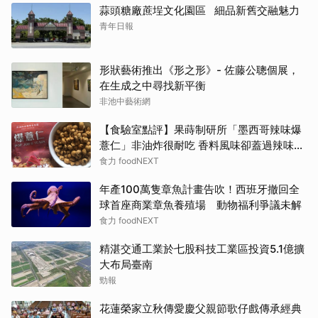
蒜頭糖廠蔗埕文化園區 細品新舊交融魅力
青年日報
形狀藝術推出《形之形》- 佐藤公聰個展，
在生成之中尋找新平衡
非池中藝術網
【食驗室點評】果蒔制研所「墨西哥辣味爆
薏仁」非油炸很耐吃 香料風味卻蓋過辣味特
色
食力 foodNEXT
年產100萬隻章魚計畫告吹！西班牙撤回全
球首座商業章魚養殖場 動物福利爭議未解
食力 foodNEXT
精湛交通工業於七股科技工業區投資5.1億擴
大布局臺南
勁報
花蓮榮家立秋傳愛慶父親節歌仔戲傳承經典