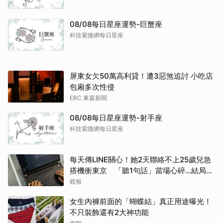
08/08每日星座運勢-巨蟹座
科技紫微網每日星座
屏東女欠50萬高利貸！遭3惡煞追討 小吃店
包廂多次性侵
EBC 東森新聞
08/08每日星座運勢-射手座
科技紫微網每日星座
每天傳LINE關心！她2天聯絡不上25歲兒急
搭機衝東京 「聽1句話」當場心碎...結局看
哭網
鏡報
女生內褲前面的「蝴蝶結」真正用途曝光！
不只裝飾還有2大神功能