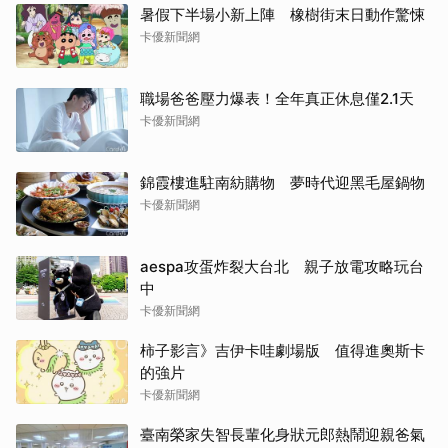
暑假下半場小新上陣 橡樹街末日動作驚悚
卡優新聞網
職場爸爸壓力爆表！全年真正休息僅2.1天
卡優新聞網
錦霞樓進駐南紡購物 夢時代迎黑毛屋鍋物
卡優新聞網
aespa攻蛋炸裂大台北 親子放電攻略玩台
中
卡優新聞網
柿子影言》吉伊卡哇劇場版 值得進奧斯卡
的強片
卡優新聞網
臺南榮家失智長輩化身狀元郎熱鬧迎親爸氣