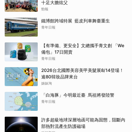
十足大膽炫父
勁報
鐵博館跨域特展 藍皮列車舞臺重生
青年日報
【有準備、更安全】文總攜手青文創 「We
備包」17日開賣
青年日報
2026台北國際美容美甲美髮展8/14登場！
逾80韓妝品牌來台
姊妹淘
「白海豚」今明最近臺 馬祖將發陸警
青年日報
許多超級地球深層地函可能為固態，阻斷內
部熱對流產生防護磁場