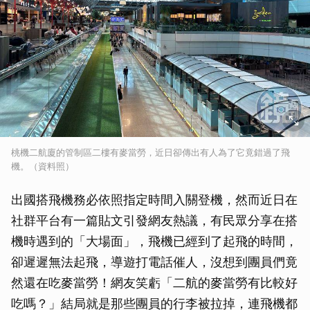
桃機二航廈的管制區二樓有麥當勞，近日卻傳出有人為了它竟錯過了飛
機。（資料照）
出國搭飛機務必依照指定時間入關登機，然而近日在
社群平台有一篇貼文引發網友熱議，有民眾分享在搭
機時遇到的「大場面」，飛機已經到了起飛的時間，
卻遲遲無法起飛，導遊打電話催人，沒想到團員們竟
然還在吃麥當勞！網友笑虧「二航的麥當勞有比較好
吃嗎？」結局就是那些團員的行李被拉掉，連飛機都