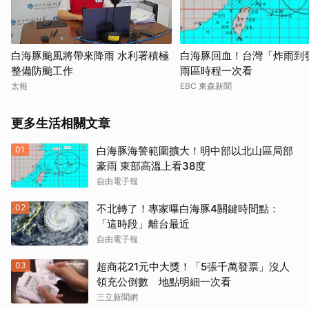
白海豚颱風將帶來降雨 水利署積極
白海豚回血！台灣「炸雨到
整備防颱工作
雨區時程一次看
太報
EBC 東森新聞
更多生活相關文章
01
白海豚海警範圍擴大！明中部以北山區局部
豪雨 東部高溫上看38度
自由電子報
02
不北轉了！專家曝白海豚4關鍵時間點：
「這時段」離台最近
自由電子報
03
超商花21元中大獎！「5張千萬發票」沒人
領充公倒數 地點明細一次看
三立新聞網