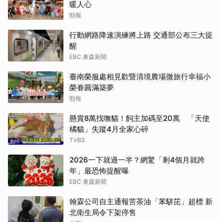
暖人心
勁報
行動網路降速演練將上路 交通部公布三大提
醒
EBC 東森新聞
臺南榮服處相見歡暨清境農場微旅行幸福小
榮眷圓滿築夢
勁報
懸賞8萬找嘸貓！飼主加碼至20萬 「天使
橘貓」失蹤4月全家心碎
TVBS
2026一下就過一半？網驚「剩4個月就跨
年」最恐怖提醒曝
EBC 東森新聞
翰霖公司自主通報苦茶油「苯駢芘」超標 新
北衛生局令下架停售