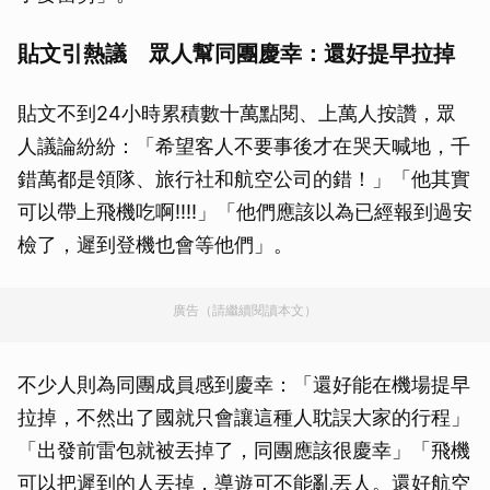
貼文引熱議 眾人幫同團慶幸：還好提早拉掉
貼文不到24小時累積數十萬點閱、上萬人按讚，眾
人議論紛紛：「希望客人不要事後才在哭天喊地，千
錯萬都是領隊、旅行社和航空公司的錯！」「他其實
可以帶上飛機吃啊!!!!」「他們應該以為已經報到過安
檢了，遲到登機也會等他們」。
廣告（請繼續閱讀本文）
不少人則為同團成員感到慶幸：「還好能在機場提早
拉掉，不然出了國就只會讓這種人耽誤大家的行程」
「出發前雷包就被丟掉了，同團應該很慶幸」「飛機
可以把遲到的人丟掉，導遊可不能亂丟人。還好航空