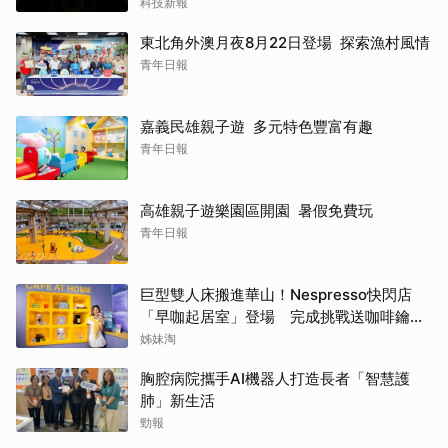
科技新報
東北角外澳月夜8月22日登場 探索漁村風情
青年日報
嘉義民雄親子遊 多元特色豐富有趣
青年日報
高雄親子遊樂園區開園 暑假免費玩
青年日報
巨型雙人床搬進華山！Nespresso快閃店
「早咖起居室」登場 完成挑戰送咖啡鑰匙
圈
姊妹淘
胸腔病院攜手AI機器人打造長者「智慧護
肺」新生活
勁報