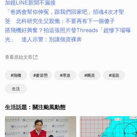
加鏡LINE新聞不漏接
「爸媽會幫你伸冤，跟我們回家吧」招魂4次才聖
筊 北科研究生父親慟：不要再有下一個傻子
搭飛機好興奮？拍這張照片發Threads「超慘下場曝
光」 達人示警：別讓個資裸奔
查看原始文章
#飛機
#麥當勞
#導遊
#團員
#場面
生活
生活話題：關注颱風動態