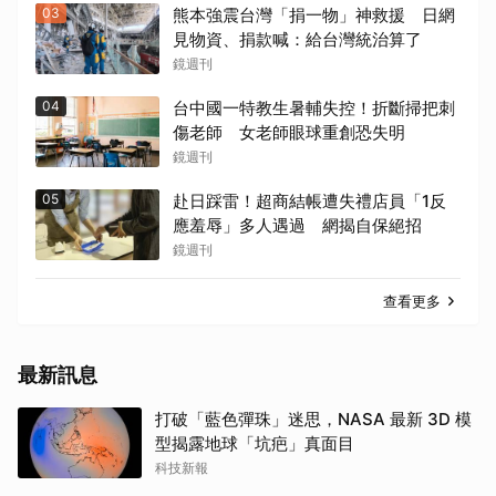
03
熊本強震台灣「捐一物」神救援 日網
見物資、捐款喊：給台灣統治算了
鏡週刊
04
台中國一特教生暑輔失控！折斷掃把刺
傷老師 女老師眼球重創恐失明
鏡週刊
05
赴日踩雷！超商結帳遭失禮店員「1反
應羞辱」多人遇過 網揭自保絕招
鏡週刊
查看更多
最新訊息
打破「藍色彈珠」迷思，NASA 最新 3D 模
型揭露地球「坑疤」真面目
科技新報