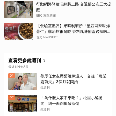
行動網路降速演練將上路 交通部公布三大提
醒
EBC 東森新聞
【食驗室點評】果蒔制研所「墨西哥辣味爆
薏仁」非油炸很耐吃 香料風味卻蓋過辣味特
色
食力 foodNEXT
查看更多鏡週刊
最近1小時結果
01
姜厚任女友用舊姓嫁過人 交往「農業
處前夫」3個月就閃婚
鏡週刊
02
「為什麼大家不來吃？」松屋小編拋
問 網一面倒揭致命傷
鏡週刊