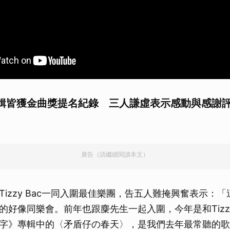
取消
輯皆獲金曲獎提名紀錄 三人謙虛表示感動與感謝
廣告（請繼續閱讀本文）
Tizzy Bac一同入圍最佳樂團，告五人難掩興奮表示：
的好像同樂會。前年也跟麋先生一起入圍，今年是和Tizzy
字》專輯中的〈矛盾仔の春天〉，是我們去年最常聽的歌