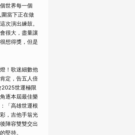
個世界每一個
入圍當下正在做
這次演出練鼓。
會很大，盡量讓
很想得獎，但是
燈！歌迷細數他
肯定，告五人倍
2025世運極限
角逐本屆最佳樂
：「高雄世運根
彩，吉他手翁光
後陣容雙雙交出
的堅持。