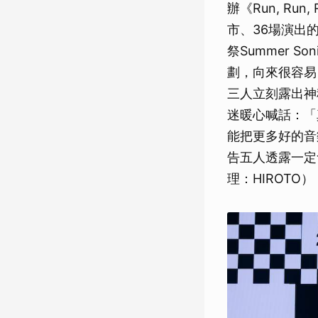
辦《Run, R
市、36場演出
祭Summer 
劃，向來很容易
三人立刻露出神
迷暖心喊話：「
能把更多好的音樂
告五人透露一定
理：HIROTO）