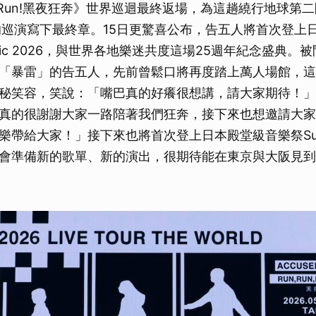
un, Run!黑夜狂奔》世界巡迴最終返場，為這趟繞行地球第
的巡演寫下最終章。15日更驚喜公布，告五人將首次登上
Sonic 2026，與世界各地樂迷共度這場25週年紀念盛典
「暴雷」的告五人，先前曾鬆口將再度踏上萬人場館，這
秘笑容，笑說：「嘴巴真的好癢很想講，請大家期待！」
真的很謝謝大家一路陪著我們狂奔，接下來也想邀請大家
帶給大家！」接下來也將首次登上日本殿堂級音樂祭Summe
會準備新的歌單、新的演出，很期待能在東京與大阪見到