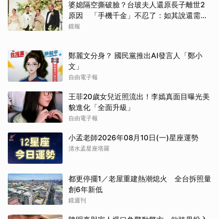
婆媳隔空撕破臉？台玻夫人還原長子離世2
原因 「手機千金」不忍了：如其說還需要
離開嗎？
鏡報
鄭麗文分身？ 國民黨推出AI發言人「鄭小
文」
自由電子報
王菲20歲女兒近照流出！李嫣真面目曝光美
貌進化「全面升級」
自由電子報
小孟老師2026年08月10日(一)星座運勢
清水孟星座塔羅
都更停擺1／老屋重建熱潮熄火 全台拆照量
創6年新低
鏡週刊