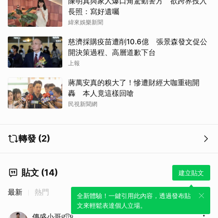
陳明真與家人爆口角驚動警方 欲跨界投入
長照：寫好遺囑
緯來娛樂新聞
慈濟採購疫苗遭削10.6億 張景森發文促公
開決策過程、高層道歉下台
上報
蔣萬安真的糗大了！慘遭財經大咖重砲開
轟 本人竟這樣回嗆
民視新聞網
轉發 (2)
貼文 (14)
建立貼文
最新
熱門
全新體驗！一鍵引用此內容，透過發布貼
文來輕鬆表達個人立場。
傳盛小哥୧⍢⃝୨