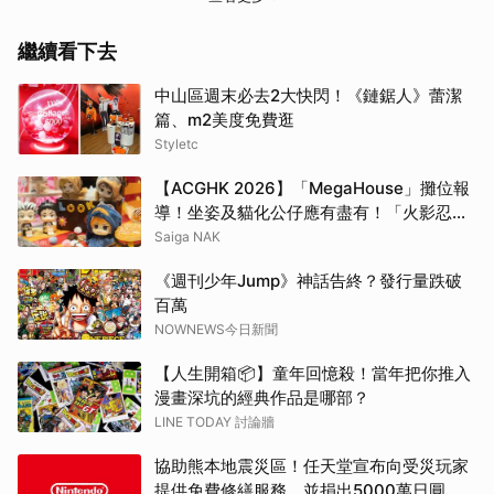
繼續看下去
中山區週末必去2大快閃！《鏈鋸人》蕾潔
篇、m2美度免費逛
Styletc
【ACGHK 2026】「MegaHouse」攤位報
導！坐姿及貓化公仔應有盡有！「火影忍
者」「咒術迴戰」等
Saiga NAK
《週刊少年Jump》神話告終？發行量跌破
百萬
NOWNEWS今日新聞
【人生開箱📦】童年回憶殺！當年把你推入
漫畫深坑的經典作品是哪部？
LINE TODAY 討論牆
協助熊本地震災區！任天堂宣布向受災玩家
提供免費修繕服務，並捐出5000萬日圓