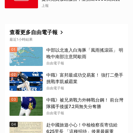
上報
查看更多自由電子報
最近1小時結果
01
中部以北進入白海豚「風雨搖滾區」 明
晚中南部注意間歇雨
自由電子報
02
中職》富邦最成功交易案！ 強打二壘手
挑戰李凱威霸業
自由電子報
03
中職》被兄弟戰力外轉戰台鋼！ 前台灣
隊國手後援7.2局無失分奪勝
自由電子報
04
赴中國旅遊小心！中檢檢察長寄信給
625里長 「這種招待」後果最嚴重