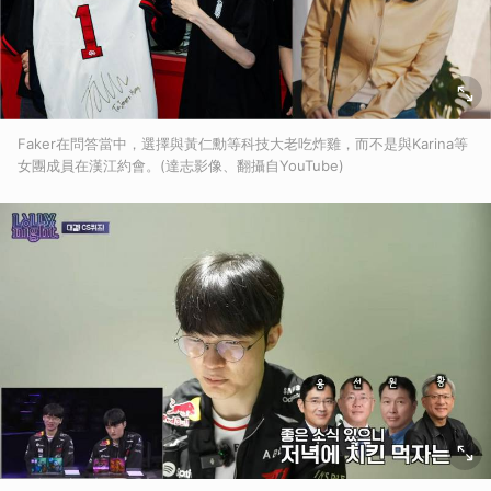
Faker在問答當中，選擇與黃仁勳等科技大老吃炸雞，而不是與Karina等
女團成員在漢江約會。(達志影像、翻攝自YouTube)