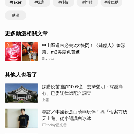
#faker
#玩家
#科技
#炸雞
#黃仁勳
動漫
取消
更多動漫相關文章
01
中山區週末必去2大快閃！《鏈鋸人》蕾潔
篇、m2美度免費逛
Styletc
其他人也看了
採購疫苗遭詐10.6億 慈濟聲明：深感痛
心、已委託律師配合調查
上報
專訪／李國毅是白曉燕玩伴！揭「命案前幾
天出遊」從小認識白冰冰
ETtoday星光雲