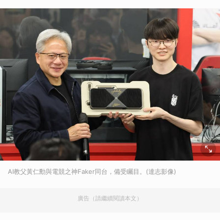
AI教父黃仁勳與電競之神Faker同台，備受矚目。(達志影像)
廣告（請繼續閱讀本文）