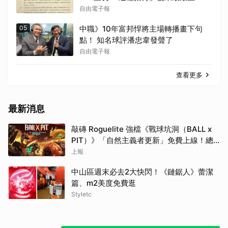
自由電子報
05
中職》10年富邦悍將主場轉播畫下句
點！ 知名球評潘忠韋發聲了
自由電子報
查看更多
最新消息
敲磚 Roguelite 強檔《戰球坑洞（BALL x
PIT）》「自然主義者更新」免費上線！總
銷量突破 200 萬份，遊戲史低 66 折熱銷中
上報
中山區週末必去2大快閃！《鏈鋸人》蕾潔
篇、m2美度免費逛
Styletc