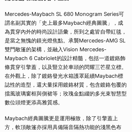
Mercedes-Maybach SL 680 Monogram Series可
謂名副其實的「史上最多Maybach經典圖騰」，成
為貫穿內外的時尚設計語彙，所到之處皆自帶紅毯，
是當之無愧的鎂光燈焦點。承襲Mercedes-AMG SL
雙門敞篷的架構，並融入Vision Mercedes-
Maybach 6 Cabriolet的設計精髓，包括一道鍍鉻飾
條貫穿引擎蓋，以及豎立於車頭的閃耀三芒星立標。
在外觀上，除了鍍鉻發光水箱護罩延續Maybach標
誌性的造型，還大量採用鍍鉻材質，包含鍍鉻包覆的
擋風玻璃窗框與側裙等；玫瑰金點綴的多光束智慧型
數位頭燈更添高雅質感。
Maybach經典圖騰更是運用極致，除了引擎蓋上
方，軟頂敞篷亦採用具備隔音隔熱功能的淺黑色布