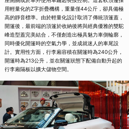
座開關或於車外使用車鑰匙長按控制。這套軟頂篷採
用輕量化的Z字折疊機構，重量僅44公斤，卻具備極
高的靜音標準。由於輕量化設計取消了傳統頂篷蓋，
開篷後，最前端的頂篷於收納後將與經典優雅的雙駝
峰造型蓋完美結合，不僅創造出極具魅力車側輪廓，
同時優化開篷時的空氣力學，並成就迷人的車尾設
計。實用性方面，行李廂容積在關篷時為240公升，
開篷時為213公升，並在關篷狀態下配備自動升起的
行李廂隔板以擴大儲物空間。