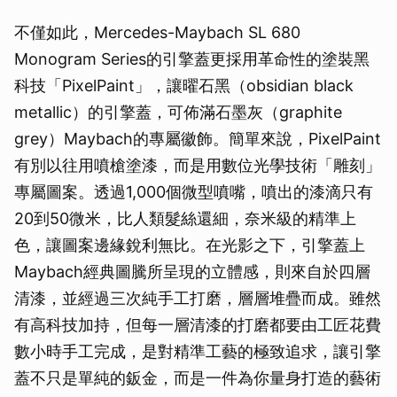
不僅如此，Mercedes-Maybach SL 680
Monogram Series的引擎蓋更採用革命性的塗裝黑
科技「PixelPaint」，讓曜石黑（obsidian black
metallic）的引擎蓋，可佈滿石墨灰（graphite
grey）Maybach的專屬徽飾。簡單來說，PixelPaint
有別以往用噴槍塗漆，而是用數位光學技術「雕刻」
專屬圖案。透過1,000個微型噴嘴，噴出的漆滴只有
20到50微米，比人類髮絲還細，奈米級的精準上
色，讓圖案邊緣銳利無比。在光影之下，引擎蓋上
Maybach經典圖騰所呈現的立體感，則來自於四層
清漆，並經過三次純手工打磨，層層堆疊而成。雖然
有高科技加持，但每一層清漆的打磨都要由工匠花費
數小時手工完成，是對精準工藝的極致追求，讓引擎
蓋不只是單純的鈑金，而是一件為你量身打造的藝術