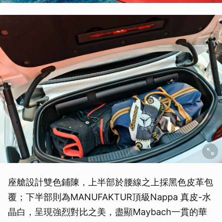
座艙設計雙色鋪陳，上半部於腰線之上採黑色皮革包
覆；下半部則為MANUFAKTUR頂級Nappa 真皮-水
晶白，呈現強烈對比之美，盡顯Maybach一貫的華