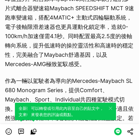
片式離合器變速箱Maybach SPEEDSHIFT MCT 9速
跑車變速箱，搭配4MATIC+ 主動式四輪驅動系統，
電子後軸限滑差速器也更具運動化鎖定率，造就0-
100km/h加速僅需4.1秒。同時配置最高2.5度的後軸
轉向系統，提升低速時的操控靈活性和高速時的穩定
性，完美融合了Maybach舒適基因，以及
Mercedes-AMG極致駕馭感受。
作為一輛以駕駛者為導向的Mercedes-Maybach SL
680 Monogram Series，提供Comfort、
Maybach、Sport、Individual共四種駕駛模式切
換。Comfort模式是日常駕駛的首選，提供舒適且依
全新體驗！一鍵引用此內容，透過發布貼
可以轉發或引用此內容至自己的貼文中，
文來輕鬆表達個人立場。
來發表您的評論或觀點。
然強勁的動力輸出，以及兼具穩定性的底盤設定。若
追求極致的長途GT遠征，Maybach模式會將變速箱
調校得更早升檔，讓V8引擎的強勁扭力取代高轉速