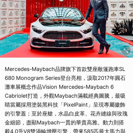
Mercedes-Maybach品牌旗下首款雙座敞篷跑車SL
680 Monogram Series登台亮相，汲取2017年圓石
灘車展概念作品Vision Mercedes-Maybach 6
Cabriolet打造，外觀Maybach滿載經典圖騰，最吸
睛當屬採用塗裝黑科技「PixelPaint」呈現專屬徽飾
的引擎蓋；至於座艙，水晶白皮革、花卉縫線與玫瑰
金細節，盡顯Maybach一貫的華貴高雅。動力則搭
載4.0升V8雙渦輪增壓引擎，帶來585匹最大馬力與