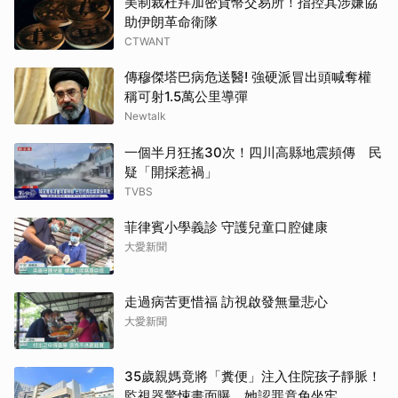
美制裁杜拜加密貨幣交易所！指控其涉嫌協
助伊朗革命衛隊
CTWANT
傳穆傑塔巴病危送醫! 強硬派冒出頭喊奪權
稱可射1.5萬公里導彈
Newtalk
一個半月狂搖30次！四川高縣地震頻傳 民
疑「開採惹禍」
TVBS
菲律賓小學義診 守護兒童口腔健康
大愛新聞
走過病苦更惜福 訪視啟發無量悲心
大愛新聞
35歲親媽竟將「糞便」注入住院孩子靜脈！
監視器驚悚畫面曝 她認罪竟免坐牢