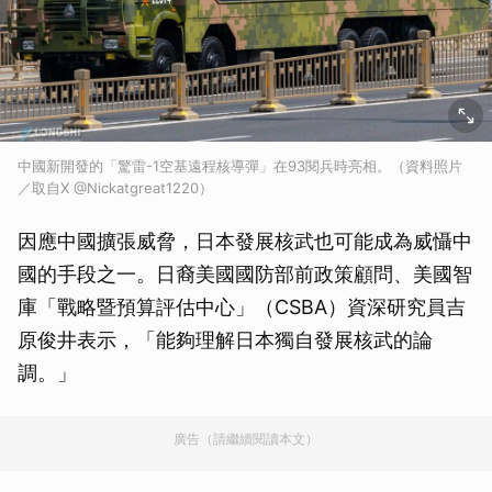
中國新開發的「驚雷-1空基遠程核導彈」在93閱兵時亮相。（資料照片
／取自X @Nickatgreat1220）
因應中國擴張威脅，日本發展核武也可能成為威懾中
國的手段之一。日裔美國國防部前政策顧問、美國智
庫「戰略暨預算評估中心」（CSBA）資深研究員吉
原俊井表示，「能夠理解日本獨自發展核武的論
調。」
廣告（請繼續閱讀本文）