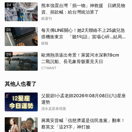
04
熊本強震台灣「捐一物」神救援 日網見物
資、捐款喊：給台灣統治算了
鏡週刊
05
每天傳LINE關心！她2天聯絡不上25歲兒急
搭機衝東京 「聽1句話」當場心碎...結局看
哭網
鏡報
06
歐洲熱浪逼出奇景！萊茵河水深剩19cm
二戰沉船、長毛象骨骸重見天日
CTWANT
其他人也看了
父親節!小孟老師2026年08月08日(六)星座
運勢
清水孟星座塔羅
蔣萬安昔喊「信慈濟還是信民進黨」翻車！
蔡英文「這21字」神打臉