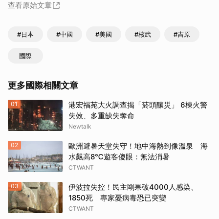
查看原始文章
#日本
#中國
#美國
#核武
#吉原
國際
更多國際相關文章
01
港宏福苑大火調查揭「菸頭釀災」 6棟火警
失效、多重缺失奪命
Newtalk
02
歐洲避暑天堂失守！地中海熱到像溫泉 海
水飆高8℃遊客傻眼：無法消暑
CTWANT
03
伊波拉失控！民主剛果破4000人感染、
1850死 專家憂病毒恐已突變
CTWANT