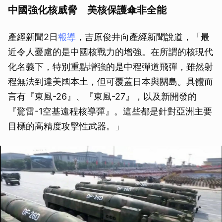
中國強化核威脅 美核保護傘非全能
產經新聞2日
報導
，吉原俊井向產經新聞說道，「最
近令人憂慮的是中國核戰力的增強。在所謂的核現代
化名義下，特別重點增強的是中程彈道飛彈，雖然射
程無法到達美國本土，但可覆蓋日本與關島。具體而
言有『東風-26』、『東風-27』，以及新開發的
『驚雷-1空基遠程核導彈』。這些都是針對亞洲主要
目標的高精度攻擊性武器。」