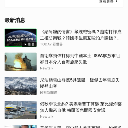
查看更多
最新消息
《給阿嬤的情書》藏統戰密碼？越南打詐成
主權防衛戰？韓國學生瘋互毆拍片賺錢？諾
蘭大片誤踩爭議領土地雷？上萬北非移民偷
影音
TODAY 看世界
渡西班牙！ 【TODAY看世界】
自衛隊飛彈打得到中國本土! ISW:解放軍阻
卻日本介入台海施壓失敗
Newtalk
尼泊爾雪山尋獲5具遺體 疑似去年雪崩失
蹤登山客
民視新聞網
俄秋季攻北約? 美媒曝普丁算盤 萊比錫炸藥
無人機來自俄 梅爾茨急開國安會議
Newtalk
美參謀長稱「空中武力並非萬能」 如何找