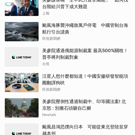
台階給川普下成大難題
上報
颱風海豚襲沖繩致萬戶停電 中國管制台海
航行引台譴責
民視新聞網
美參院通過俄能源制裁案 最高500%關稅！
普亭將列制裁對象
台視
汪星人想什麼都知道！中國安徽研發智能項
圈翻譯狗吠
民視新聞網
美參院壓倒性通過制裁中、印等國法案! 北
京怒 : 別搬石頭砸自己腳
Newtalk
颱風昌鴻恐撲向日本 可能從東北登陸並穿
越本州