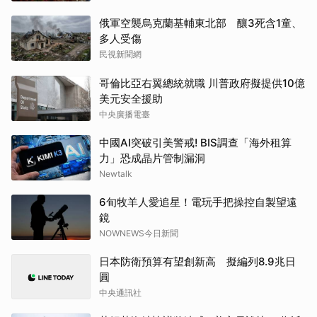
俄軍空襲烏克蘭基輔東北部 釀3死含1童、
多人受傷
民視新聞網
哥倫比亞右翼總統就職 川普政府擬提供10億
美元安全援助
中央廣播電臺
中國AI突破引美警戒! BIS調查「海外租算
力」恐成晶片管制漏洞
Newtalk
6旬牧羊人愛追星！電玩手把操控自製望遠
鏡
NOWNEWS今日新聞
日本防衛預算有望創新高 擬編列8.9兆日
圓
中央通訊社