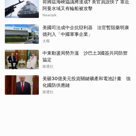
荷姆茲海峽協議將達成? 美官員說快了 靠近
阿曼水域又有輪船被攻擊
Newtalk
美國司法成中企抗辯利器 法官暫阻藥明康
德列入「中國軍事企業」
太報
中東動盪局勢升溫 沙巴土3國簽共同防禦
協定
路透社
美砸30億美元投資關鍵礦產和電池計畫 強
化國防供應鏈
路透社