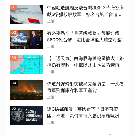
01
中國狂造航艦反成台灣機會？華府智庫
獻5招獵殺解放軍 點名台船「奮進魔
鬼魚」出戰
上報
02
有必要嗎？「川普級戰艦」每艘造價
5800億台幣 堪比全球最大航空母艦
上報
03
【一週天氣】白海豚海警範圍擴大！路
徑仍有變數 中部以北山區嚴防豪雨
上報
04
彈道飛彈齊射突破烏克蘭防空 一文看
俄軍飛彈庫存和軍工產能
上報
05
連CIA都佩服！英國走下「日不落帝
國」神壇 為何軍情六處仍稱霸歐洲間
諜界
上報