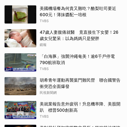
美國機場餐為何貴又難吃？酪梨吐司要近
600元！薄抹醬配一培根
TVBS
47歲人妻腹痛就醫 竟直接生下女嬰！26
歲女兒驚呆：以為媽媽只是變胖
鏡報
「白海豚」強襲沖繩奄美！逾6千戶停電
790航班取消
TVBS
胡希青年運動再襲葉門難民營 聯合國警告
衝突恐全面爆發
民視新聞網
美就業報告意外疲弱！升息機率降、美股開
趴 標普500創新高
TVBS