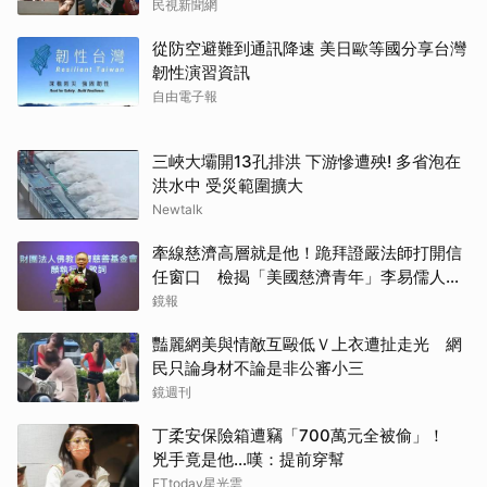
民視新聞網
從防空避難到通訊降速 美日歐等國分享台灣
韌性演習資訊
自由電子報
三峽大壩開13孔排洪 下游慘遭殃! 多省泡在
洪水中 受災範圍擴大
Newtalk
牽線慈濟高層就是他！跪拜證嚴法師打開信
任窗口 檢揭「美國慈濟青年」李易儒人脈
網絡
鏡報
豔麗網美與情敵互毆低Ｖ上衣遭扯走光 網
民只論身材不論是非公審小三
鏡週刊
丁柔安保險箱遭竊「700萬元全被偷」！
兇手竟是他...嘆：提前穿幫
ETtoday星光雲