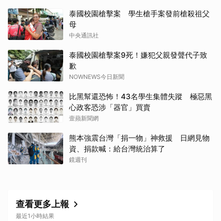
泰國校園槍擊案 學生槍手案發前槍殺祖父
母
中央通訊社
泰國校園槍擊案9死！嫌犯父親發聲代子致
歉
NOWNEWS今日新聞
比黑幫還恐怖！43名學生集體失蹤 極惡黑
心政客恐涉「器官」買賣
壹蘋新聞網
熊本強震台灣「捐一物」神救援 日網見物
資、捐款喊：給台灣統治算了
鏡週刊
查看更多上報
最近1小時結果