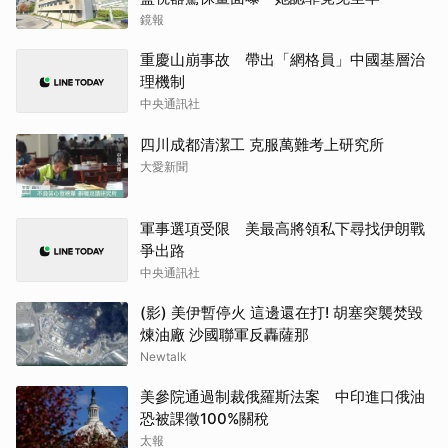
鏡報
重慶山崩事故 帶出「網格員」中國基層治
理機制
中央通訊社
四川成都清潔工 克服萬難考上研究所
大愛新聞
軍事選項受限 美最高將領私下尋找伊朗戰
爭出路
中央通訊社
(影) 美伊暫停火 這邊還在打! 胡塞突襲焚毀
煉油廠 沙國聯軍反轟薩那
Newtalk
美參院通過制裁俄羅斯法案 中印進口俄油
恐被課徵100%關稅
太報