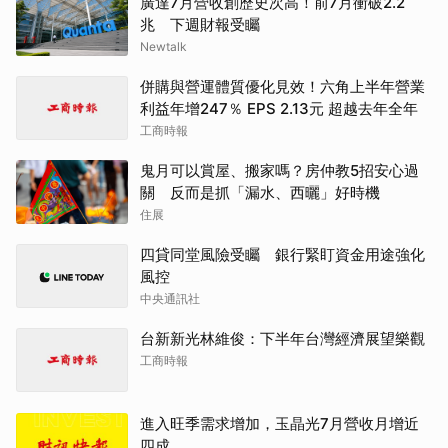
廣達7月營收創歷史次高！前7月衝破2.2
兆 下週財報受矚
Newtalk
併購與營運體質優化見效！六角上半年營業
利益年增247％ EPS 2.13元 超越去年全年
工商時報
鬼月可以賞屋、搬家嗎？房仲教5招安心過
關 反而是抓「漏水、西曬」好時機
住展
四貸同堂風險受矚 銀行緊盯資金用途強化
風控
中央通訊社
台新新光林維俊：下半年台灣經濟展望樂觀
工商時報
進入旺季需求增加，玉晶光7月營收月增近
四成