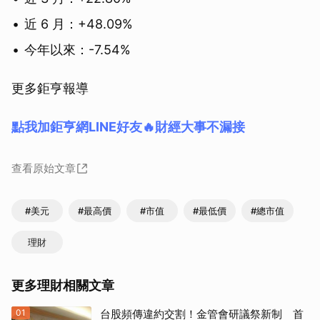
近 6 月：+48.09%
今年以來：-7.54%
更多鉅亨報導
點我加鉅亨網LINE好友🔥財經大事不漏接
查看原始文章
#美元
#最高價
#市值
#最低價
#總市值
理財
更多理財相關文章
01
台股頻傳違約交割！金管會研議祭新制 首