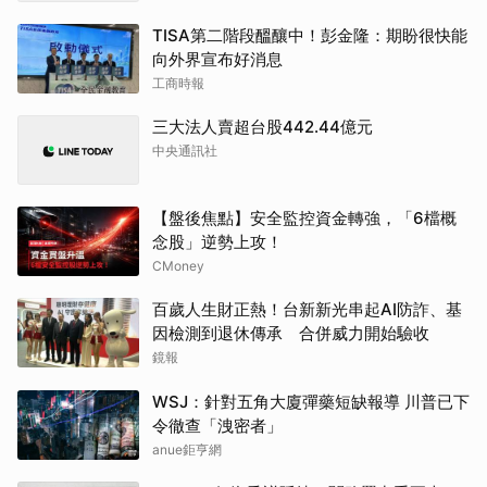
TISA第二階段醞釀中！彭金隆：期盼很快能
向外界宣布好消息
工商時報
三大法人賣超台股442.44億元
中央通訊社
【盤後焦點】安全監控資金轉強，「6檔概
念股」逆勢上攻！
CMoney
百歲人生財正熱！台新新光串起AI防詐、基
因檢測到退休傳承 合併威力開始驗收
鏡報
WSJ：針對五角大廈彈藥短缺報導 川普已下
令徹查「洩密者」
anue鉅亨網