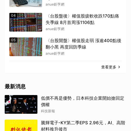
anue鉅亨網
04
〈台股盤後〉權值股疲軟收跌170點痛
失季線 8月首周漲1106點
anue鉅亨網
05
〈台股開盤〉權值股走弱 漲逾400點後
翻小黑 再度回防季線
anue鉅亨網
查看更多
最新消息
低價不再是優勢，日本科技企業開始搶回定
價權
科技新報
騰輝電子-KY第二季EPS 2.96元，AI、高階
材料推升後市