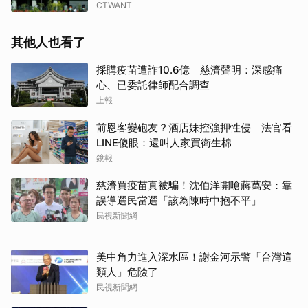
CTWANT
其他人也看了
採購疫苗遭詐10.6億 慈濟聲明：深感痛
心、已委託律師配合調查
上報
前恩客變砲友？酒店妹控強押性侵 法官看
LINE傻眼：還叫人家買衛生棉
鏡報
慈濟買疫苗真被騙！沈伯洋開嗆蔣萬安：靠
誤導選民當選「該為陳時中抱不平」
民視新聞網
美中角力進入深水區！謝金河示警「台灣這
類人」危險了
民視新聞網