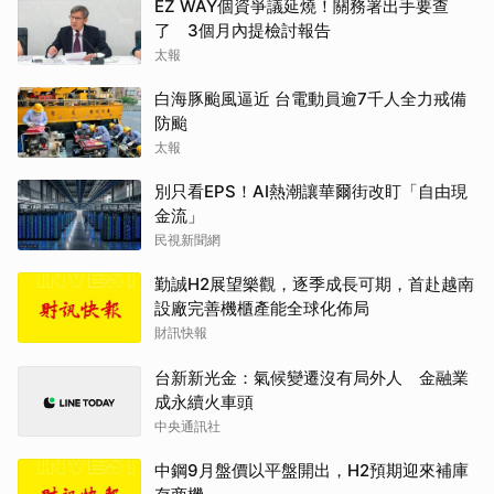
EZ WAY個資爭議延燒！關務署出手要查
了 3個月內提檢討報告
太報
白海豚颱風逼近 台電動員逾7千人全力戒備
防颱
太報
別只看EPS！AI熱潮讓華爾街改盯「自由現
金流」
民視新聞網
勤誠H2展望樂觀，逐季成長可期，首赴越南
設廠完善機櫃產能全球化佈局
財訊快報
台新新光金：氣候變遷沒有局外人 金融業
成永續火車頭
中央通訊社
中鋼9月盤價以平盤開出，H2預期迎來補庫