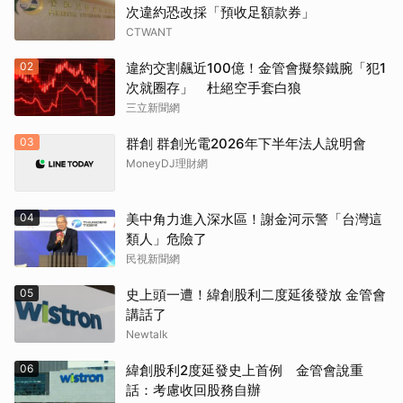
次違約恐改採「預收足額款券」
CTWANT
02
違約交割飆近100億！金管會擬祭鐵腕「犯1
次就圈存」 杜絕空手套白狼
三立新聞網
03
群創 群創光電2026年下半年法人說明會
MoneyDJ理財網
04
美中角力進入深水區！謝金河示警「台灣這
類人」危險了
民視新聞網
05
史上頭一遭！緯創股利二度延後發放 金管會
講話了
Newtalk
06
緯創股利2度延發史上首例 金管會說重
話：考慮收回股務自辦