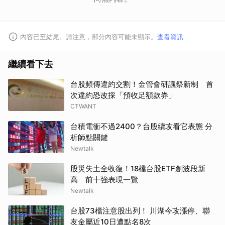
內容已至結尾。請注意，部分內容可能未顯示。
查看資訊
繼續看下去
台股頻傳違約交割！金管會研議祭新制 首
次違約恐改採「預收足額款券」
CTWANT
台積電衝不過2400？台股續攻看它表態 分
析師點關鍵
Newtalk
股災失土全收復！18檔台股ETF創波段新
高 前十強表現一覽
Newtalk
台股73檔注意股出列！ 川湖今攻漲停、聯
友金屬近10日遭點名8次