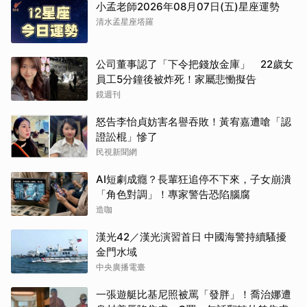
小孟老師2026年08月07日(五)星座運勢
清水孟星座塔羅
公司董事認了「下令把錢放金庫」 22歲女
員工5分鐘後被炸死！家屬悲慟擬告
鏡週刊
怒告李怡貞妨害名譽吞敗！黃宥嘉遭嗆「認
證訟棍」慘了
民視新聞網
AI短劇成癮？長輩狂追停不下來，子女崩潰
「角色對調」！專家警告恐陷腦腐
造咖
漢光42／漢光演習首日 中國海警持續騷擾
金門水域
中央廣播電臺
一張遊艇比基尼照被罵「發胖」！喬治娜遭