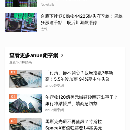
Newtalk
台股下挫170點收44225點失守季線！周線
狂漲逾千點 股后川湖飆漲停
太報
查看更多anue鉅亨網
最近1小時結果
01
「付清」節不開心？疲憊指數7年新
高！5.5年沒加薪 94%憂中年失業
anue鉅亨網
02
年營收120億美元鐵礦砂巨頭出事了？
銀行凍結帳戶、礦商急切割
anue鉅亨網
03
馬斯克光環不再值錢？特斯拉、
SpaceX市值狂蒸發1.4兆美元
取消