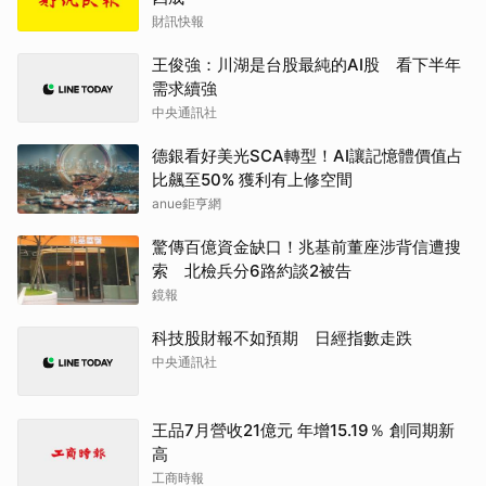
財訊快報
王俊強：川湖是台股最純的AI股 看下半年
需求續強
中央通訊社
德銀看好美光SCA轉型！AI讓記憶體價值占
比飆至50% 獲利有上修空間
anue鉅亨網
驚傳百億資金缺口！兆基前董座涉背信遭搜
索 北檢兵分6路約談2被告
鏡報
科技股財報不如預期 日經指數走跌
中央通訊社
王品7月營收21億元 年增15.19％ 創同期新
高
工商時報