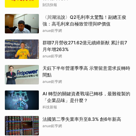
財訊快報
〈川湖法說〉Q2毛利率太驚豔！副總王俊
強：高毛利來自極致管理與IP價值
anue鉅亨網
群聯7月營收271.62億元續締新猷 累計前7
月年增263%
anue鉅亨網
天鈺下半年營運季季高 示警留意需求反轉時
間點
anue鉅亨網
AI 轉型的關鍵資產戰場已轉移，最難複製的
「企業品味」是什麼？
科技新報
法國第二季失業率升至8.3% 創6年新高
anue鉅亨網