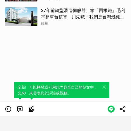
27年前轉型滑進伺服器、靠「兩根鐵」毛利
率超車台積電 川湖喊：我們是台灣最純AI
股
鏡報
全新體驗！一鍵引用此內容，透過發布貼
可以轉發或引用此內容至自己的貼文中，
文來輕鬆表達個人立場。
來發表您的評論或觀點。
類別
服務條款
隱私權政策
服務聲明