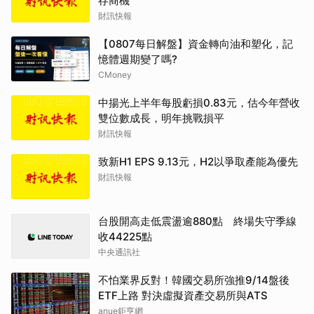
存商機
財訊快報
【0807每日解盤】資金轉向油和塑化，記
憶體週期變了嗎?
CMoney
中揚光上半年每股虧損0.83元，估今年營收
雙位數成長，明年挑戰損平
財訊快報
致新H1 EPS 9.13元，H2以爭取產能為優先
財訊快報
台股開高走低震盪逾880點 終場失守季線
收44225點
中央通訊社
不怕業界反對！韓國交易所強推9/14盤後
ETF上路 對決虛擬資產交易所與ATS
anue鉅亨網