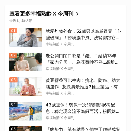
查看更多幸福熟齡 X 今周刊
最近1小時結果
01
就愛炸物外食，52歲男以為感冒竟「心
臟破洞」！醫嘆腦中風、洗腎都跟它有
關：4警訊是心臟在呼救
幸福熟齡 X 今周刊
02
老公開口閉口都是「錢」！結褵13年
「家內分居」、為花費吵不停…想離婚
卻怕養不活自己：還要忍3年？
幸福熟齡 X 今周刊
03
黃豆營養可比牛肉！抗老、防癌、助大
腦運作…想長壽最推這3種豆製品：有
了它就不需要醫生
幸福熟齡 X 今周刊
04
43歲退休！勞保一次領變穩領6%配
息，穩定現金流不為錢而活，粉圓妹：
做喜歡的事忙得很開心
幸福熟齡 X 今周刊
05
「夠努力」就有結果？他把工作變成審