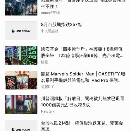
坐不住了
anue鉅亨網
8月台股期指跌257點
中央通訊社
國安基金「四兩撥千斤」神護盤！8檔權值
股全賺 122億進場狂削99億、光台積電就
賺77億
鏡報
開箱 Marvel’s Spider-Man | CASETiFY 聯
名系列手機殼與筆電包和 iPad Pro 保護
殼：多款樣式任蜘蛛人粉絲挑選更能完美呵
電腦DIY
護心愛產品
川普踢鐵板「解放日」關稅被判無效已退還
1000億美元占已收稅6成
Newtalk
台股收跌214點 權值股漲跌互見、雙萬金
再現