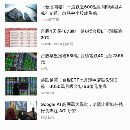
〈台股開盤〉一度跌近600點回測季線及4
萬4 光通、散熱中小股成焦點
anue鉅亨網
台股4天漲4678點 這6檔台股ETF漲幅逾
20%
NOWNEWS今日新聞
台股早盤挫逾580點 台積電跌40元至2365
元
台視
越跌越買！台股ETF七月淨申購破5,500
億 0050單月吸金1,766億元創高
Newtalk
Google AI 高層重大異動，哈薩比斯卸任執
行長專注 AGI 研究
科技新報