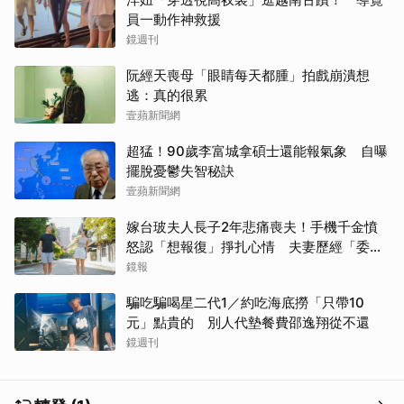
員一動作神救援
鏡週刊
阮經天喪母「眼睛每天都腫」拍戲崩潰想
逃：真的很累
壹蘋新聞網
取消
超猛！90歲李富城拿碩士還能報氣象 自曝
擺脫憂鬱失智秘訣
壹蘋新聞網
嫁台玻夫人長子2年悲痛喪夫！手機千金憤
怒認「想報復」掙扎心情 夫妻歷經「委屈
與不平」只能安靜
鏡報
騙吃騙喝星二代1／約吃海底撈「只帶10
元」點貴的 別人代墊餐費邵逸翔從不還
鏡週刊