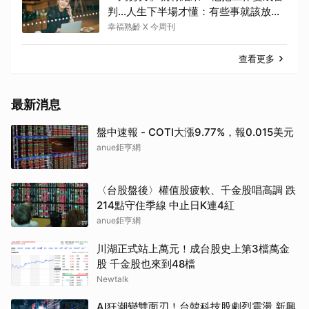
判…人生下半場才懂：有些事就該放
手，也不必為它懲罰自己
幸福熟齡 X 今周刊
查看更多
最新消息
盤中速報 - COTI大漲9.77%，報0.015美元
anue鉅亨網
〈台股盤後〉權值股疲軟、千金股唱高調 跌
214點守住季線 中止日K連4紅
anue鉅亨網
川湖正式站上萬元！成台股史上第3檔萬金
股 千金股也來到48檔
Newtalk
AI狂潮變雙面刃！台韓科技股劇烈震盪 新興