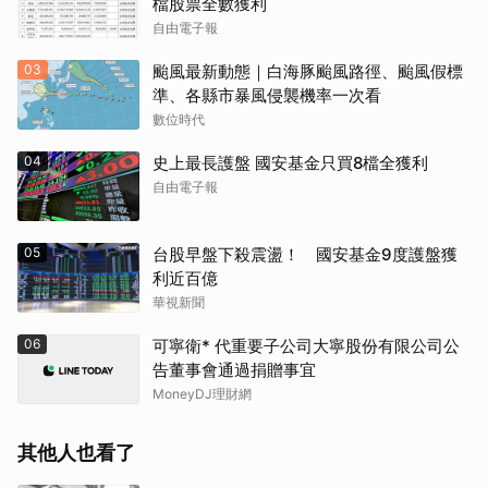
檔股票全數獲利
自由電子報
03
颱風最新動態｜白海豚颱風路徑、颱風假標
準、各縣市暴風侵襲機率一次看
數位時代
04
史上最長護盤 國安基金只買8檔全獲利
自由電子報
05
台股早盤下殺震盪！ 國安基金9度護盤獲
利近百億
華視新聞
06
可寧衛* 代重要子公司大寧股份有限公司公
告董事會通過捐贈事宜
MoneyDJ理財網
其他人也看了