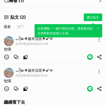
轉發 (1)
貼文 (2)
建立貼文
最新
熱門
全新體驗！一鍵引用此內容，透過發布貼
文來輕鬆表達個人立場。
تཉི💫🌟藤井流星🌟🌠༄
2025年09月06日13:49
智障
تཉི💫🌟藤井流星🌟🌠༄
2025年09月06日13:41
智障
繼續看下去