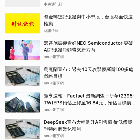
中央通訊社
資金轉進記憶體與中小型股，台股盤面快速
輪動
財訊快報
宏碁施振榮看好NEO Semiconductor 突破
AI記憶體瓶頸帶來新方向
anue鉅亨網
烏克蘭宣布：過去40天攻擊俄羅斯100多處
戰略目標
anue鉅亨網
鉅亨速報 - Factset 最新調查：研華(2395-
TW)EPS預估上修至16.84元，預估目標價
為550元
anue鉅亨網
DeepSeek宣布大幅調升API售價 從低價競
爭轉向商業化獲利
anue鉅亨網