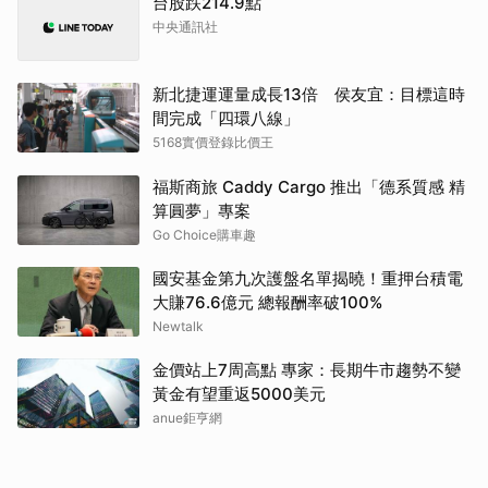
台股跌214.9點
中央通訊社
新北捷運運量成長13倍 侯友宜：目標這時
間完成「四環八線」
5168實價登錄比價王
福斯商旅 Caddy Cargo 推出「德系質感 精
算圓夢」專案
Go Choice購車趣
國安基金第九次護盤名單揭曉！重押台積電
大賺76.6億元 總報酬率破100%
Newtalk
金價站上7周高點 專家：長期牛市趨勢不變
黃金有望重返5000美元
anue鉅亨網