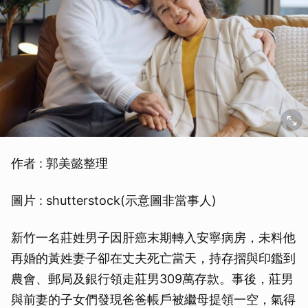
作者 : 郭美懿整理
圖片 : shutterstock(示意圖非當事人)
新竹一名莊姓男子因肝癌末期轉入安寧病房，未料他
再婚的黃姓妻子卻在丈夫死亡當天，持存摺與印鑑到
農會、郵局及銀行領走莊男309萬存款。事後，莊男
與前妻的子女們發現爸爸帳戶被繼母提領一空，氣得