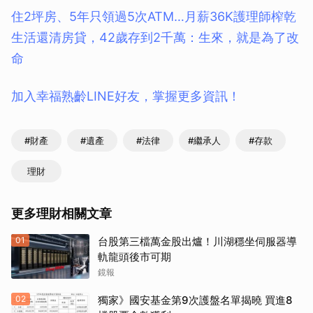
住2坪房、5年只領過5次ATM…月薪36K護理師榨乾
生活還清房貸，42歲存到2千萬：生來，就是為了改
命
加入幸福熟齡LINE好友，掌握更多資訊！
#財產
#遺產
#法律
#繼承人
#存款
理財
更多理財相關文章
01
台股第三檔萬金股出爐！川湖穩坐伺服器導
軌龍頭後市可期
鏡報
02
獨家》國安基金第9次護盤名單揭曉 買進8