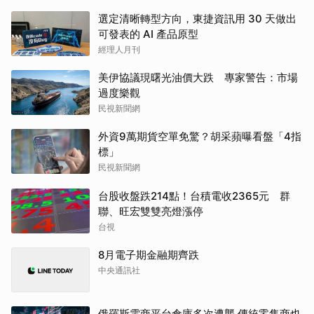
選定清晰轉型方向，東捷資訊用 30 天做出
可發表的 AI 產品原型
經理人月刊
美伊協議現曙光油價大跌 專家警告：市場
過度樂觀
民視新聞網
外資9萬期貨空單免驚？胡采蘋曝看盤「4指
標」
民視新聞網
台股收盤跌214點！台積電收2365元 群
聯、旺宏雙雙亮燈漲停
台視
8月電子期金融期齊跌
中央通訊社
俄羅斯電商平台倉庫多次遭襲 傳統零售商也