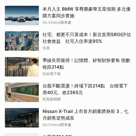
本月入主 BMW 享尊榮豪華五星假期 多元優
購方案同步實施
Go Choice購車趣
社宅、都更不只算成本！新北首用SROI評估
社會效益 社宅入住率達95%
住展
季線失而復得！記憶體、矽智財扮要角 指數
收跌214點
自由電子報
台股不斷震盪！終場下跌214點 台積電下
滑40元、收2365元
民視新聞網
Nissan X-Trail 上市首月銷量躋身前 3，七
月銷售逆勢成長
Go Choice購車趣