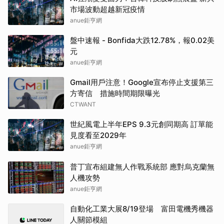
市場波動超越新冠疫情
anue鉅亨網
盤中速報 - Bonfida大跌12.78%，報0.02美
元
anue鉅亨網
Gmail用戶注意！Google宣布停止支援第三
方寄信 措施時間期限曝光
CTWANT
世紀風電上半年EPS 9.3元創同期高 訂單能
見度看至2029年
anue鉅亨網
普丁宣布組建無人作戰系統部 應對烏克蘭無
人機攻勢
anue鉅亨網
自動化工業大展8/19登場 富田電機秀機器
人關節模組