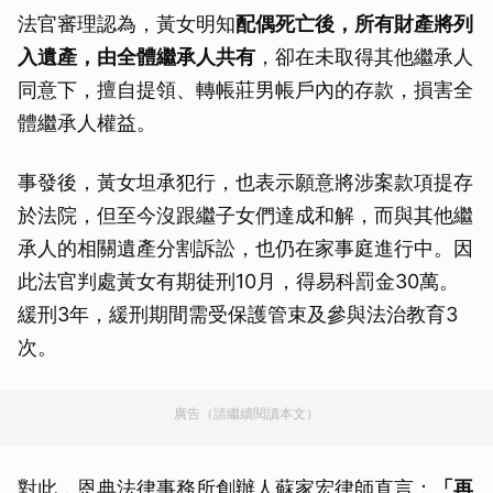
法官審理認為，黃女明知
配偶死亡後，所有財產將列
入遺產，由全體繼承人共有
，卻在未取得其他繼承人
同意下，擅自提領、轉帳莊男帳戶內的存款，損害全
體繼承人權益。
事發後，黃女坦承犯行，也表示願意將涉案款項提存
於法院，但至今沒跟繼子女們達成和解，而與其他繼
承人的相關遺產分割訴訟，也仍在家事庭進行中。因
此法官判處黃女有期徒刑10月，得易科罰金30萬。
緩刑3年，緩刑期間需受保護管束及參與法治教育3
次。
廣告（請繼續閱讀本文）
對此，恩典法律事務所創辦人蘇家宏律師直言：
「再