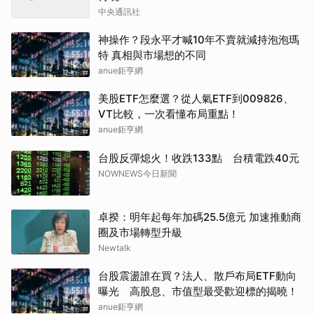
中央通訊社
神操作？段永平才喊10年不賣就減持泡泡瑪
特 真相與市場想的不同
anue鉅亨網
美股ETF怎麼選？從人氣ETF到009826、
VT比較，一次看懂布局重點！
anue鉅亨網
台股反彈熄火！收跌133點 台積電跌40元
NOWNEWS今日新聞
卓揆：明年起每年加碼25.5億元 加速推動商
圈及市場轉型升級
Newtalk
台股震盪誰在買？法人、散戶布局ETF動向
曝光 高股息、市值型最受歡迎標的揭曉！
anue鉅亨網