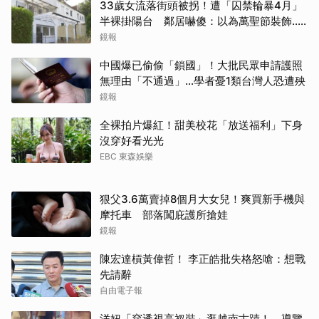
33歲女流落街頭被拐！遭「囚禁輪暴4月」
半裸掛陽台 鄰居嚇傻：以為萬聖節裝飾...
主謀竟與妻小同住
鏡報
中國爆已偷偷「鎖國」！大批民眾申請護照
無理由「不通過」...學者憂1類台灣人恐遭殃
鏡報
全裸拍片爆紅！甜美校花「放送福利」下身
沒穿好看光光
EBC 東森娛樂
狠父3.6萬賣掉8個月大女兒！爽買新手機與
摩托車 部落闖庇護所搶娃
鏡報
陳宏達槓黃偉哲！ 李正皓批失格怒嗆：想戰
先請辭
自由電子報
洋妞「穿透視高衩裝」逛越南古蹟！ 導覽