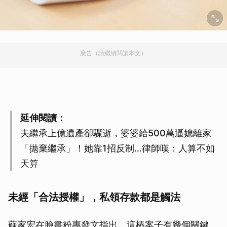
廣告（請繼續閱讀本文）
延伸閱讀：
夫繼承上億遺產卻驟逝，婆婆給500萬逼媳離家
「拋棄繼承」！她靠1招反制…律師嘆：人算不如
天算
未經「合法授權」，私領存款都是觸法
蘇家宏在臉書粉專發文指出，這樁案子有幾個關鍵