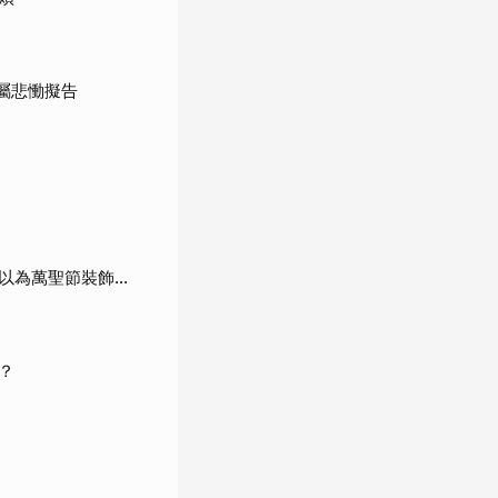
屬悲慟擬告
為萬聖節裝飾...
？