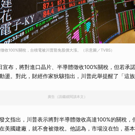
徵收100%關稅，台積電被川普豁免股價大漲。（示意圖／TVBS）
日宣布，將對進口晶片、半導體徵收100%關稅，但若承
動盪。對此，財經作家狄驤指出，川普此舉提醒了「這族
廣告（請繼續閱讀本文）
發文指出，川普表示將對半導體徵收高達100%的關稅，
在美國建廠，就不會被徵稅。他認為，市場沒在怕，基本