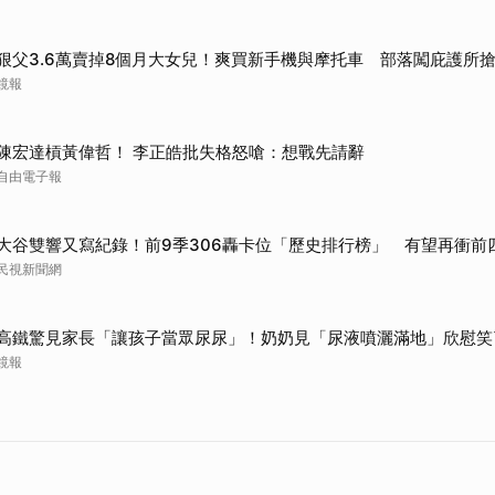
狠父3.6萬賣掉8個月大女兒！爽買新手機與摩托車 部落闖庇護所
鏡報
陳宏達槓黃偉哲！ 李正皓批失格怒嗆：想戰先請辭
自由電子報
大谷雙響又寫紀錄！前9季306轟卡位「歷史排行榜」 有望再衝前
民視新聞網
高鐵驚見家長「讓孩子當眾尿尿」！奶奶見「尿液噴灑滿地」欣慰笑
鏡報