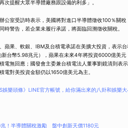
再次提醒大眾半導體廠務跟設備的利多」。
辦公室受訪時表示，美國將對進口半導體徵收100％關稅
同時警告，若企業未履行承諾，將面臨回溯徵收關稅。
、蘋果、軟銀、IBM及台積電承諾在美擴大投資，表示
約新台幣5.98兆元），蘋果在未來4年將投資6000億美元
積電無回應；國發會主委兼台積電法人董事劉鏡清則表示
積電對美投資金額仍以1650億美元為主。
BS娛樂頭條》LINE官方帳號，給你滿出來的八卦和娛樂
0兆！半導體關稅激勵 盤中創新天價1180元