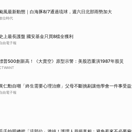
颱風最新動態｜白海豚8/7通過琉球，週六日北部雨勢加大
數位時代
史上最長護盤 國安基金只買8檔全獲利
自由電子報
標普500創新高！《大賣空》原型示警：美股恐重演1987年股災
CTWANT
黃仁勳自嘲「終生需要心理治療」父母不斷挑剔讓他學會一件事受益
自由電子報
千千拍照總把「這部位」塗掉！護理人員揭真相：避免惹來不必要麻