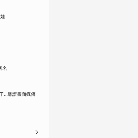
搶娃
四名
了…離譜畫面瘋傳