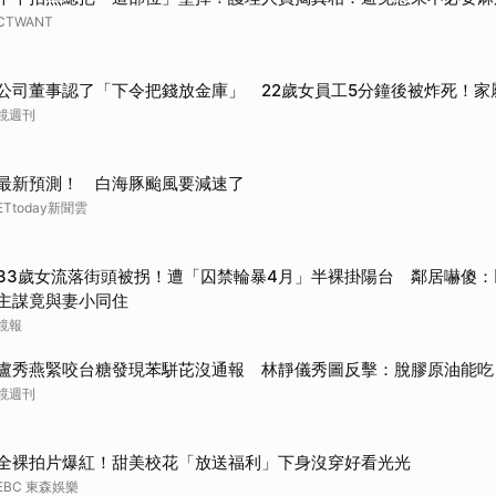
取消
CTWANT
公司董事認了「下令把錢放金庫」 22歲女員工5分鐘後被炸死！家
鏡週刊
最新預測！ 白海豚颱風要減速了
ETtoday新聞雲
33歲女流落街頭被拐！遭「囚禁輪暴4月」半裸掛陽台 鄰居嚇傻：以
主謀竟與妻小同住
鏡報
盧秀燕緊咬台糖發現苯駢芘沒通報 林靜儀秀圖反擊：脫膠原油能吃
鏡週刊
全裸拍片爆紅！甜美校花「放送福利」下身沒穿好看光光
EBC 東森娛樂