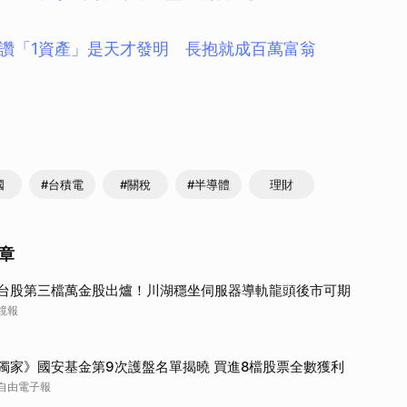
讚「1資產」是天才發明 長抱就成百萬富翁
國
#台積電
#關稅
#半導體
理財
章
台股第三檔萬金股出爐！川湖穩坐伺服器導軌龍頭後市可期
鏡報
獨家》國安基金第9次護盤名單揭曉 買進8檔股票全數獲利
自由電子報