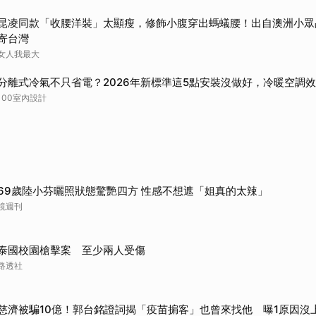
取消
昆凌同款「收腰洋裝」太顯瘦，修飾小腹穿出螞蟻腰！出自澳洲小眾
寄台灣
女人我最大
分離式冷氣不只省電？2026年新標準這5點安裝沒做好，冷暖空調效
100室內設計
69歲陸小芬曬照狀態驚艷四方 性感不想遮「姐真的太辣」
鏡週刊
泰國校園槍擊案 至少兩人受傷
路透社
慈濟被騙10億！郭台銘證詞揭「疫苗掮客」也曾來找他 曝1原因沒