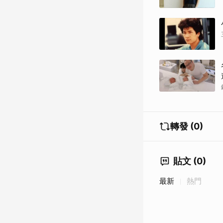
轉發 (0)
貼文 (0)
最新
熱門