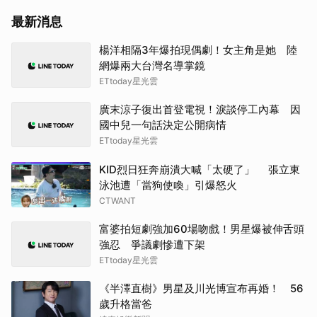
生田
最新消息
小栗
楊洋相隔3年爆拍現偶劇！女主角是她 陸
網爆兩大台灣名導掌鏡
千黛
ETtoday星光雲
田曦
廣末涼子復出首登電視！淚談停工內幕 因
國中兒一句話決定公開病情
許楠
ETtoday星光雲
KID烈日狂奔崩潰大喊「太硬了」 張立東
金高
泳池遭「當狗使喚」引爆怒火
CTWANT
金武
富婆拍短劇強加60場吻戲！男星爆被伸舌頭
朴海
強忍 爭議劇慘遭下架
ETtoday星光雲
戶田
《半澤直樹》男星及川光博宣布再婚！ 56
Rai
歲升格當爸