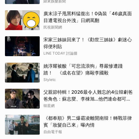
緯來娛樂新聞
朴恩
廣末涼子甩黑料猛復出！0偽裝「46歲真面
目遭電視台外洩」日網罵翻
傑瑞
民視新聞網
申惠
宋家三姊妹回來了！《勸世三姊妹》劇迷心
得便利貼
金宣
LINE TODAY 討論牆
楊洋
姚淳耀被酸「可悲流浪狗」尊嚴慘遭踐
踏！ 《成名在望》痛毆李國毅
張凌
Styletc
父親節特輯！2026最令人難忘的4位韓劇爸
邊佑
爸角色：蘇志燮、李棟旭...他們連命都可以
不要
韓星網
王楚
《都奉順》男二爆霸凌離開南韓！轉戰菲律
蘇志
賓「妝髮自己來」曝內情
自由電子報
林智