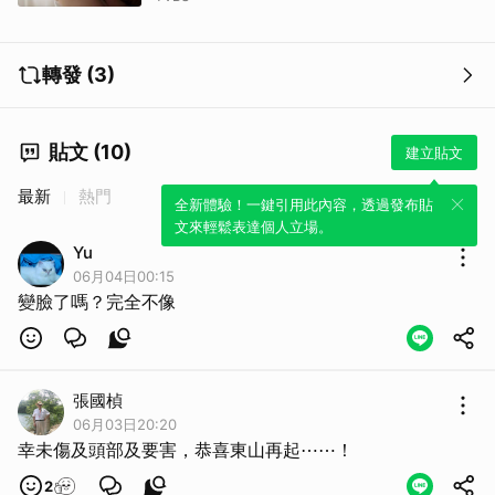
轉發 (3)
貼文 (10)
建立貼文
最新
熱門
全新體驗！一鍵引用此內容，透過發布貼
文來輕鬆表達個人立場。
Yu
06月04日00:15
變臉了嗎？完全不像
張國楨
06月03日20:20
幸未傷及頭部及要害，恭喜東山再起⋯⋯！
2