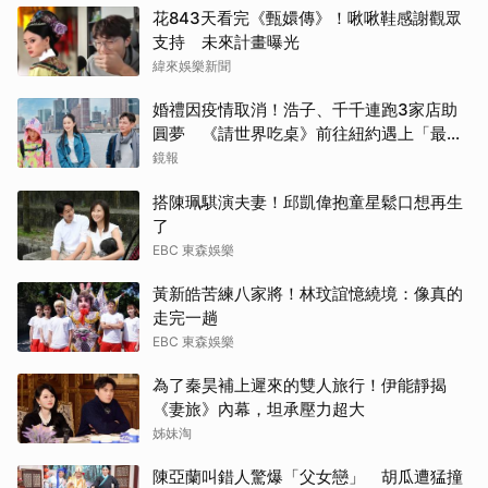
花843天看完《甄嬛傳》！啾啾鞋感謝觀眾
Jis
支持 未來計畫曝光
緯來娛樂新聞
湯姆
婚禮因疫情取消！浩子、千千連跑3家店助
圓夢 《請世界吃桌》前往紐約遇上「最多
IU
限制」
鏡報
其他
搭陳珮騏演夫妻！邱凱偉抱童星鬆口想再生
了
李星
EBC 東森娛樂
柳樂
黃新皓苦練八家將！林玟誼憶繞境：像真的
走完一趟
EBC 東森娛樂
為了秦昊補上遲來的雙人旅行！伊能靜揭
《妻旅》內幕，坦承壓力超大
姊妹淘
陳亞蘭叫錯人驚爆「父女戀」 胡瓜遭猛撞