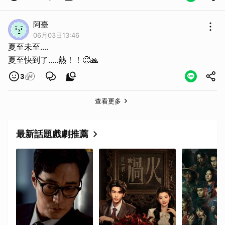
阿臺
06月03日13:46
夏至未至....
夏至快到了.....熱！！🥵🙏
取消
3
查看更多
最新話題戲劇推薦