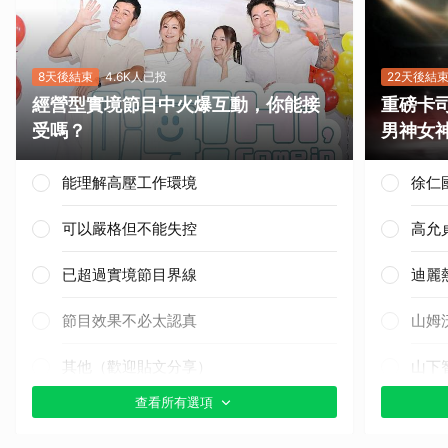
8天後結束
4.6K人已投
22天後結
經營型實境節目中火爆互動，你能接
重磅卡司
受嗎？
男神女
能理解高壓工作環境
徐仁
可以嚴格但不能失控
高允
已超過實境節目界線
迪麗
節目效果不必太認真
山姆
其他（歡迎貼文分享）
山下
查看所有選項
白鹿