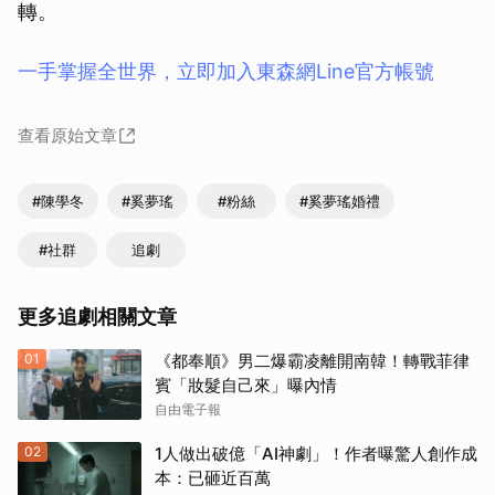
轉。
一手掌握全世界，立即加入東森網Line官方帳號
查看原始文章
#陳學冬
#奚夢瑤
#粉絲
#奚夢瑤婚禮
#社群
追劇
更多追劇相關文章
01
《都奉順》男二爆霸凌離開南韓！轉戰菲律
賓「妝髮自己來」曝內情
自由電子報
02
1人做出破億「AI神劇」！作者曝驚人創作成
本：已砸近百萬