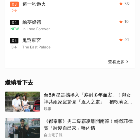
這一秒過火
7.0
03
2
繪夢婚禮
10
04
NEW
In Love Forever
鬼謎東宮
9.1
05
3
The East Palace
查看更多
繼續看下去
台8男星震撼捲入「塵封多年血案」！與女
神共組家庭驚見「過人之處」 抱軟萌女娃
動念再拚一胎
鏡報
《都奉順》男二爆霸凌離開南韓！轉戰菲律
賓「妝髮自己來」曝內情
自由電子報