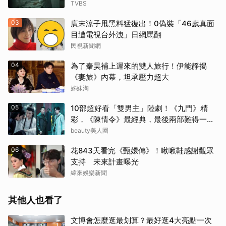
TVBS
03
廣末涼子甩黑料猛復出！0偽裝「46歲真面
目遭電視台外洩」日網罵翻
民視新聞網
04
為了秦昊補上遲來的雙人旅行！伊能靜揭
《妻旅》內幕，坦承壓力超大
姊妹淘
05
10部超好看「雙男主」陸劇！《九門》精
彩，《陳情令》最經典，最後兩部難得一面
倒好評
beauty美人圈
06
花843天看完《甄嬛傳》！啾啾鞋感謝觀眾
支持 未來計畫曝光
緯來娛樂新聞
其他人也看了
文博會怎麼逛最划算？最好逛4大亮點一次