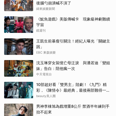
後腦勺崩潰喊不演了
緯來娛樂新聞
《魷魚遊戲》美版傳喊卡 現象級神劇難續
宇宙
鏡週刊
王凱生前暴瘦引關注！經紀人曝光「關鍵主
因」
EBC 東森娛樂
沈玉琳穿女裝憶亡母泛淚 與潘若迪「變姐
妹」告白：陪他瘋一次
中天電視台
10部超好看「雙男主」陸劇！《九門》精
彩，《陳情令》最經典，最後兩部難得一面
倒好評
beauty美人圈
男神李棟旭為戲增重8公斤 禁酒半年練到手
抬不起來