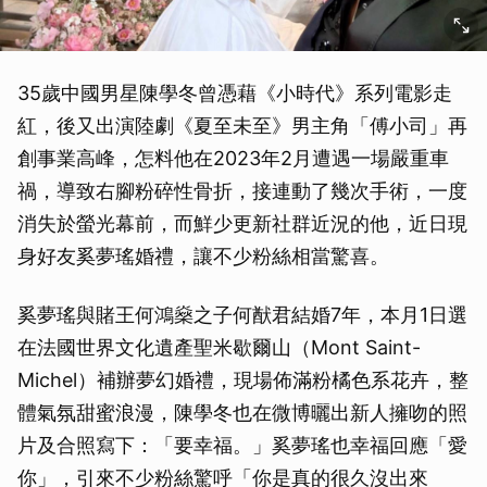
35歲中國男星陳學冬曾憑藉《小時代》系列電影走
紅，後又出演陸劇《夏至未至》男主角「傅小司」再
創事業高峰，怎料他在2023年2月遭遇一場嚴重車
禍，導致右腳粉碎性骨折，接連動了幾次手術，一度
消失於螢光幕前，而鮮少更新社群近況的他，近日現
身好友奚夢瑤婚禮，讓不少粉絲相當驚喜。
奚夢瑤與賭王何鴻燊之子何猷君結婚7年，本月1日選
在法國世界文化遺產聖米歇爾山（Mont Saint-
Michel）補辦夢幻婚禮，現場佈滿粉橘色系花卉，整
體氣氛甜蜜浪漫，陳學冬也在微博曬出新人擁吻的照
片及合照寫下：「要幸福。」奚夢瑤也幸福回應「愛
你」，引來不少粉絲驚呼「你是真的很久沒出來