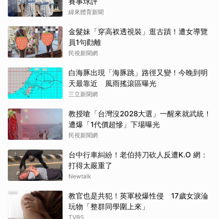
賽事球評
緯來體育新聞
金髮妹「穿高衩透視裝」逛古蹟！遭女導覽
員1句勸離
民視新聞網
白海豚出現「海豚跳」路徑又變！今晚到明
天最靠近 風雨搖滾區曝光
三立新聞網
教授嗆「台灣沒2028大選」一醒來就武統！
遭爆「1代價超慘」下場曝光
民視新聞網
台中行車糾紛！老伯持刀砍人反遭K.O 網：
打得太嚴重了
Newtalk
教官也是共犯！英軍校爆性侵 17歲女淚淪
玩物「整群同學圍上來」
TVBS