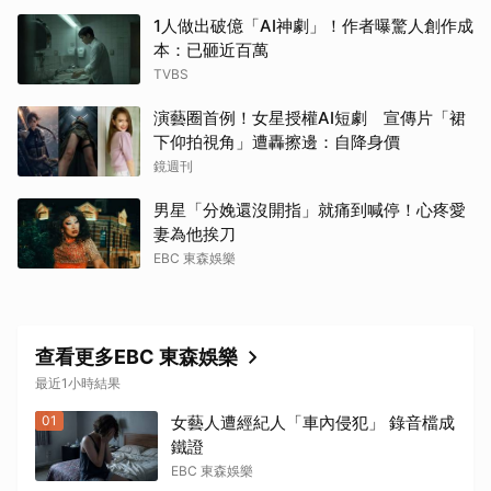
1人做出破億「AI神劇」！作者曝驚人創作成
本：已砸近百萬
TVBS
演藝圈首例！女星授權AI短劇 宣傳片「裙
下仰拍視角」遭轟擦邊：自降身價
鏡週刊
男星「分娩還沒開指」就痛到喊停！心疼愛
妻為他挨刀
EBC 東森娛樂
查看更多EBC 東森娛樂
最近1小時結果
01
女藝人遭經紀人「車內侵犯」 錄音檔成
鐵證
EBC 東森娛樂