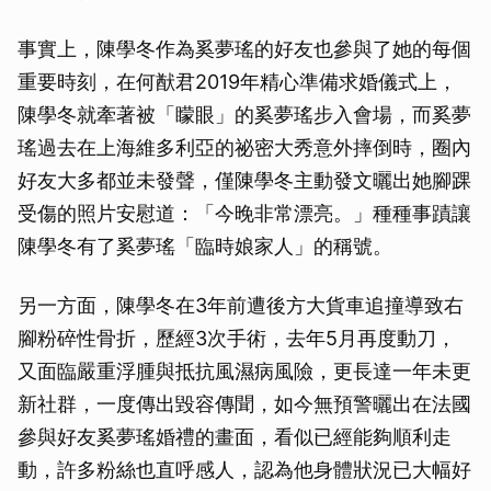
事實上，陳學冬作為奚夢瑤的好友也參與了她的每個
重要時刻，在何猷君2019年精心準備求婚儀式上，
陳學冬就牽著被「矇眼」的奚夢瑤步入會場，而奚夢
瑤過去在上海維多利亞的祕密大秀意外摔倒時，圈內
好友大多都並未發聲，僅陳學冬主動發文曬出她腳踝
受傷的照片安慰道：「今晚非常漂亮。」種種事蹟讓
陳學冬有了奚夢瑤「臨時娘家人」的稱號。
另一方面，陳學冬在3年前遭後方大貨車追撞導致右
腳粉碎性骨折，歷經3次手術，去年5月再度動刀，
又面臨嚴重浮腫與抵抗風濕病風險，更長達一年未更
新社群，一度傳出毀容傳聞，如今無預警曬出在法國
參與好友奚夢瑤婚禮的畫面，看似已經能夠順利走
動，許多粉絲也直呼感人，認為他身體狀況已大幅好