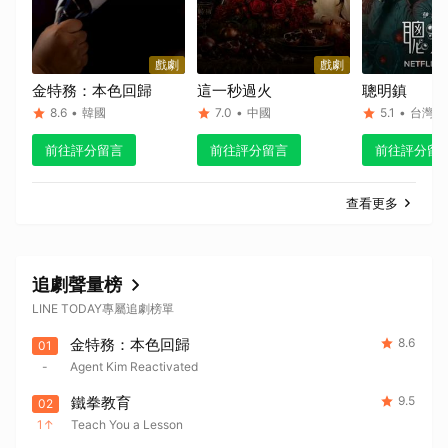
戲劇
戲劇
金特務：本色回歸
這一秒過火
聰明鎮
8.6
•
韓國
7.0
•
中國
5.1
•
台灣
前往評分留言
前往評分留言
前往評分留
查看更多
追劇聲量榜
LINE TODAY專屬追劇榜單
金特務：本色回歸
8.6
01
-
Agent Kim Reactivated
鐵拳教育
9.5
02
1
Teach You a Lesson