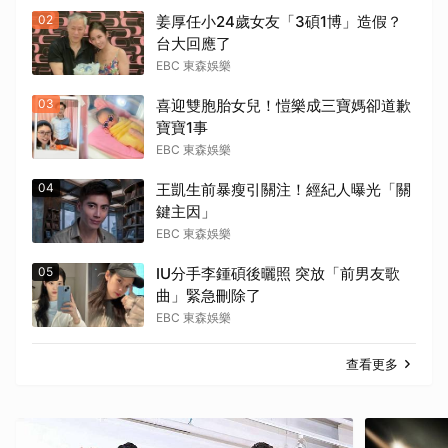
02
姜厚任小24歲女友「3碩1博」造假？
台大回應了
EBC 東森娛樂
03
喜迎雙胞胎女兒！愷樂成三寶媽卻道歉
寶寶1事
EBC 東森娛樂
04
王凱生前暴瘦引關注！經紀人曝光「關
鍵主因」
EBC 東森娛樂
05
IU分手李鍾碩後曬照 突放「前男友歌
曲」緊急刪除了
EBC 東森娛樂
查看更多