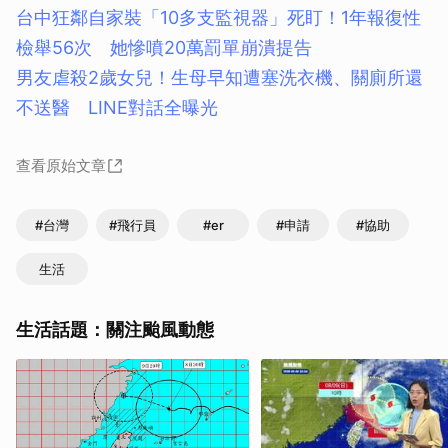
台中狂鄰自家裝「10多支監視器」死盯！1年報復性
檢舉56次 她慘噴20萬罰單崩潰提告
男友虐殺2歲女兒！生母早知遭塞洗衣機、關廁所還
不送醫 LINE對話全曝光
查看原始文章
#台灣
#飛行員
#er
#申請
#協助
生活
生活話題：關注颱風動態