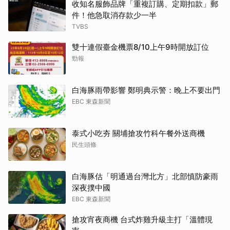
收知名服飾品牌「重複訂購、定期扣款」郵
件！他急取消存款少一半
TVBS
雙十連假臺金機票8/10上午9時開放訂位
勁報
白海豚雨帶影響 鄭明典示警：晚上不要出門
EBC 東森新聞
泰式小吃夯 關埔搶攻竹科午餐外送商機
民生頭條
白海豚估「明通過台灣北方」北部慎防豪雨
深夜撲中國
EBC 東森新聞
搶攻宵夜商機 台式炸雞升級主打「溫體現