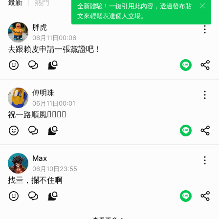
最新
熱門
全新體驗！一鍵引用此內容，透過發布貼
文來輕鬆表達個人立場。
胖虎
06月11日00:06
去跟賴皮申請一張黨證吧！
傅明珠
06月11日00:01
祝一路順風👍🏿💪🏿
Max
06月10日23:55
找亖，攔不住啊