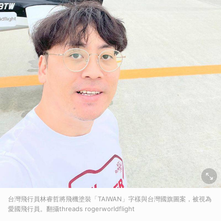
台灣飛行員林睿哲將飛機塗裝「TAIWAN」字樣與台灣國旗圖案，被視為
愛國飛行員。翻攝threads rogerworldflight