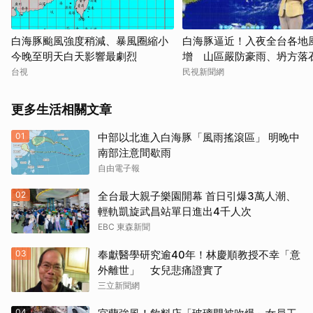
白海豚颱風強度稍減、暴風圈縮小
白海豚逼近！入夜全台各地
今晚至明天白天影響最劇烈
增 山區嚴防豪雨、坍方落
台視
民視新聞網
更多生活相關文章
01
中部以北進入白海豚「風雨搖滾區」 明晚中
南部注意間歇雨
自由電子報
02
全台最大親子樂園開幕 首日引爆3萬人潮、
輕軌凱旋武昌站單日進出4千人次
EBC 東森新聞
03
奉獻醫學研究逾40年！林慶順教授不幸「意
外離世」 女兒悲痛證實了
三立新聞網
04