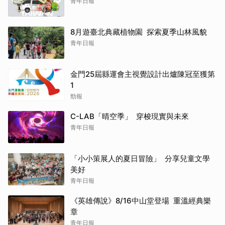
青年日報
8月遊臺北典藏植物園 探索夏季山林風貌
青年日報
金門25屆縣運會主視覺設計出爐陳冠至獲第
1
勁報
C-LAB「晴空季」 穿梭現實與未來
青年日報
「小小策展人的夏日冒險」 分享兒童文學
美好
青年日報
《英雄傳說》8/16中山堂登場 重溫經典樂
章
青年日報