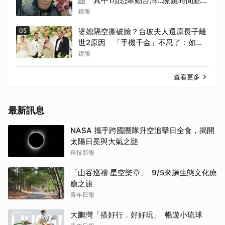
證 其中1項恐牽動台灣...關鍵時間點曝
光
鏡報
05
婆媳隔空撕破臉？台玻夫人還原長子離
世2原因 「手機千金」不忍了：如其
說還需要離開嗎？
鏡報
查看更多
最新訊息
NASA 攜手跨國團隊升空追擊日全食，揭開
太陽日冕與大氣之謎
科技新報
「山谷巡禮‧星空樂章」 9/5來趟生態文化療
癒之旅
青年日報
大鵬灣「搭好行．好好玩」 暢遊小琉球