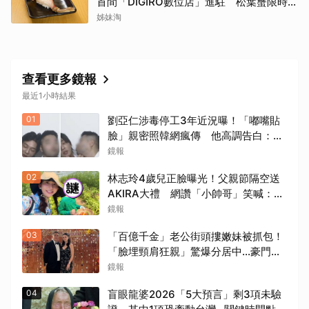
首間「DIGIRO數位店」進駐 松葉蟹限時上
桌
姊妹淘
查看更多鏡報
最近1小時結果
01
劉亞仁涉毒停工3年近況曝！「嘟嘴貼
臉」親密照韓網瘋傳 他高調告白：愛
你
鏡報
02
林志玲4歲兒正臉曝光！父親節隔空送
AKIRA大禮 網讚「小帥哥」笑喊：再
生一個
鏡報
03
「百億千金」老公街頭摟嫩妹被抓包！
「臉埋頸肩狂親」驚爆分居中...豪門婚
變+1
鏡報
04
盲眼龍婆2026「5大預言」剩3項未驗