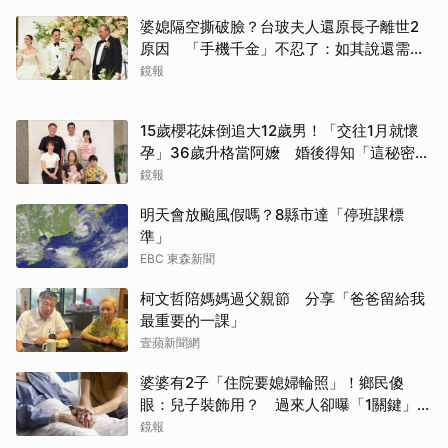
婆媳隔空撕破臉？台玻夫人還原長子離世2
原因 「手機千金」不忍了：如其說還需要
離開嗎？
鏡報
15歲櫻花妹倒追大12歲男！「交往1月就懷
孕」36歲升格當阿嬤 婚後得知「這秘密」
傻眼了
鏡報
明天會放颱風假嗎？8縣市達「停班課標
準」
EBC 東森新聞
柯文哲陪媽媽過父親節 分享「爸爸留給我
最重要的一課」
壹蘋新聞網
婆婆有2子「住院要媳婦輪照」！鄉民傻
眼：兒子裝飾用？ 過來人卻曝「1關鍵」才
做決定
鏡報