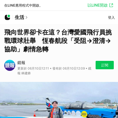
以LINE開啟
在LINE應用程式中開啟。
生活
登入
飛向世界卻卡在這？台灣愛國飛行員挑
戰環球壯舉 恆春航段「受阻→澄清→
協助」劇情急轉
鏡報
訂閱
更新於 06月10日12:11 • 發布於 06月10日12:09 • 鏡
報 林建鋒