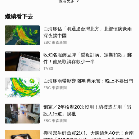
查看更多
繼續看下去
白海豚估「明通過台灣北方」北部慎防豪雨
深夜撲中國
EBC 東森新聞
收知名服飾品牌「重複訂購、定期扣款」郵
件！他急取消存款少一半
TVBS
白海豚雨帶影響 鄭明典示警：晚上不要出門
EBC 東森新聞
獨家／2年檢舉20次沒用！騎樓遭占用「另
設人行道」挨批
EBC 東森新聞
壽司郎生鮭魚買2送1、大腹鮪魚40元！台南