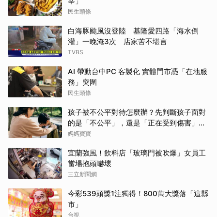
宰」
民生頭條
白海豚颱風沒登陸 基隆愛四路「海水倒
灌」一晚淹3次 店家苦不堪言
TVBS
AI 帶動台中PC 客製化 實體門市憑「在地服
務」突圍
民生頭條
孩子被不公平對待怎麼辦？先判斷孩子面對
的是「不公平」，還是「正在受到傷害」？
處理方式完全不同
媽媽寶寶
宜蘭強風！飲料店「玻璃門被吹爆」女員工
當場抱頭嚇壞
三立新聞網
今彩539頭獎1注獨得！800萬大獎落「這縣
市」
台視