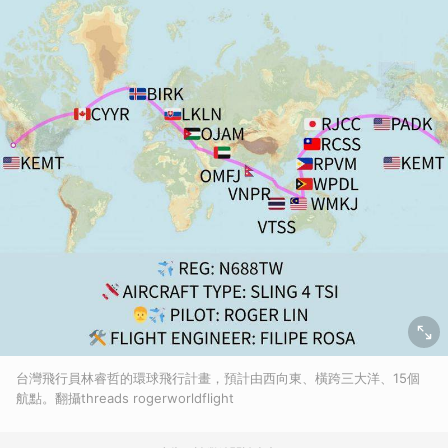
台灣飛行員林睿哲的環球飛行計畫，預計由西向東、橫跨三大洋、15個
航點。翻攝threads rogerworldflight