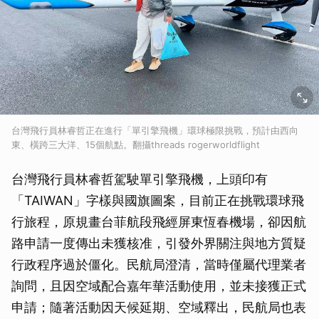
台灣飛行員林睿哲正在進行「單引擎飛機」環球極限挑戰，預計由西向
東、橫跨三大洋、15個航點。翻攝threads rogerworldflight
台灣飛行員林睿哲駕駛單引擎飛機，上頭印有
「TAIWAN」字樣與國旗圖案，目前正在挑戰環球飛
行旅程，原規畫台菲航段飛經屏東恆春機場，卻因航
路申請一度傳出未獲核准，引發外界關注與地方質疑
行政程序過於僵化。民航局澄清，當時僅屬代理業者
詢問，且因空域配合嘉年華活動使用，並未接獲正式
申請；隨著活動因天候延期、空域釋出，民航局也表