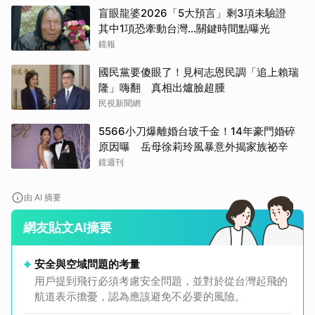
盲眼龍婆2026「5大預言」剩3項未驗證
其中1項恐牽動台灣...關鍵時間點曝光
鏡報
國民黨要傻眼了！見柯志恩民調「追上賴瑞
隆」嗨翻 真相出爐臉超腫
民視新聞網
5566小刀爆離婚台玻千金！14年豪門婚碎
原因曝 岳母徐莉玲風暴意外揭家族祕辛
鏡週刊
由 AI 摘要
網友貼文AI摘要
安全與空域問題的考量
用戶提到飛行必須考慮安全問題，並對於從台灣起飛的
航道表示擔憂，認為應該避免不必要的風險。