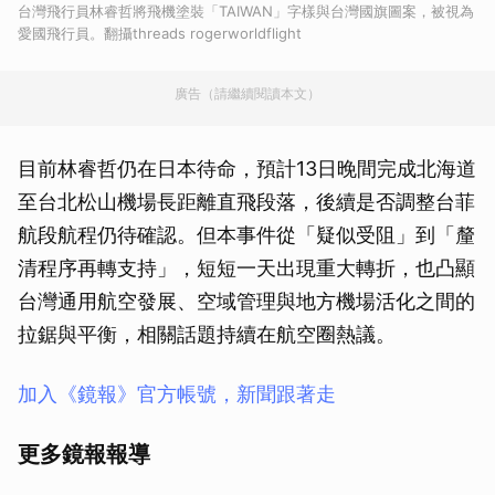
台灣飛行員林睿哲將飛機塗裝「TAIWAN」字樣與台灣國旗圖案，被視為
愛國飛行員。翻攝threads rogerworldflight
廣告（請繼續閱讀本文）
目前林睿哲仍在日本待命，預計13日晚間完成北海道
至台北松山機場長距離直飛段落，後續是否調整台菲
航段航程仍待確認。但本事件從「疑似受阻」到「釐
清程序再轉支持」，短短一天出現重大轉折，也凸顯
台灣通用航空發展、空域管理與地方機場活化之間的
拉鋸與平衡，相關話題持續在航空圈熱議。
加入《鏡報》官方帳號，新聞跟著走
更多鏡報報導