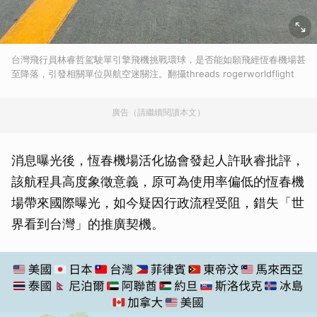
台灣飛行員林睿哲駕駛單引擎飛機挑戰環球，是否能如願飛經恆春機場甚
至降落，引發相關單位與航空迷關注。翻攝threads rogerworldflight
廣告（請繼續閱讀本文）
消息曝光後，恆春機場活化協會發起人許耿睿批評，
該航程具高度象徵意義，原可為使用率偏低的恆春機
場帶來國際曝光，如今疑因行政流程受阻，錯失「世
界看到台灣」的推廣契機。