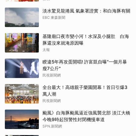
淡水驚見龍捲風 氣象署證實：和白海豚有關
EBC 東森新聞
基隆廟口夜市變小河！水深及小腿肚 白海
豚還沒來就淹原因曝
太報
睽違5年再攻蛋開唱! 許富凱自曝"一個月暴
瘦7公斤"
民視新聞網
全台最大！高雄親子樂園開幕！首日引爆3
萬人潮
民視新聞網
颱風》白海豚颱風逼近強風襲北部 淡江大橋
今晚9時起預警性封閉機慢車道
SPN.新聞網