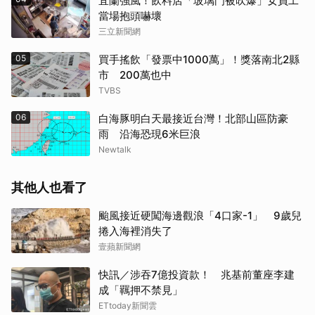
宜蘭強風！飲料店「玻璃門被吹爆」女員工
當場抱頭嚇壞
三立新聞網
05
買手搖飲「發票中1000萬」！獎落南北2縣
市 200萬也中
取消
TVBS
06
白海豚明白天最接近台灣！北部山區防豪
雨 沿海恐現6米巨浪
Newtalk
其他人也看了
颱風接近硬闖海邊觀浪「4口家-1」 9歲兒
捲入海裡消失了
壹蘋新聞網
快訊／涉吞7億投資款！ 兆基前董座李建
成「羈押不禁見」
ETtoday新聞雲