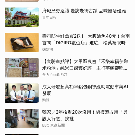
府城歷史巡禮 走訪老街古蹟 品味慢活優雅
青年日報
壽司郎生鮭魚買2送1、大腹鮪魚40元！台南
首間「DIGIRO數位店」進駐 松葉蟹限時上
桌
姊妹淘
【食驗室點評】大甲區農會「禾樂幸福芋鄉
米粉湯」純米口感獲好評 主打芋頭卻吃不
到存在感
食力 foodNEXT
成大研發超高功率鋁包銅導線助電動車與AI
發展
勁報
獨家／2年檢舉20次沒用！騎樓遭占用「另
設人行道」挨批
EBC 東森新聞