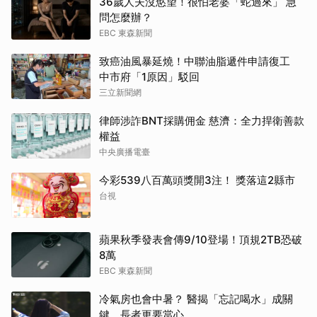
36歲人夫沒慾望！很怕老婆「蛇過來」 急
問怎麼辦？
EBC 東森新聞
致癌油風暴延燒！中聯油脂遞件申請復工
中市府「1原因」駁回
三立新聞網
律師涉詐BNT採購佣金 慈濟：全力捍衛善款
權益
中央廣播電臺
今彩539八百萬頭獎開3注！ 獎落這2縣市
台視
蘋果秋季發表會傳9/10登場！頂規2TB恐破
8萬
EBC 東森新聞
冷氣房也會中暑？ 醫揭「忘記喝水」成關
鍵 長者更要當心