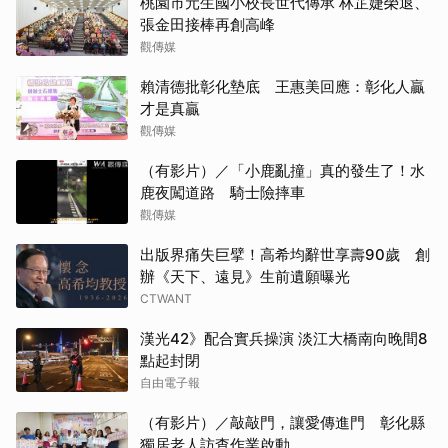
桃園市元生國小校長世代傳承 林芷婕榮退、
張金田接棒再創高峰
觀傳媒
賴清德批彰化墊底 王惠美回應：彰化人贏
才是真贏
觀傳媒
（有影片）／「小鹿亂撞」真的發生了！水
鹿夜闖道路 騎士險摔車
觀傳媒
出版界痛失巨擘！高希均辭世享壽90歲 創
辦《天下、遠見》生前遺願曝光
CTWANT
漢光42》配合實兵操演 淡江大橋南向晚間8
點起封閉
自由電子報
（有影片）／敲敲門，讓愛傳進門 彰化縣
獨居老人訪查作業啟動