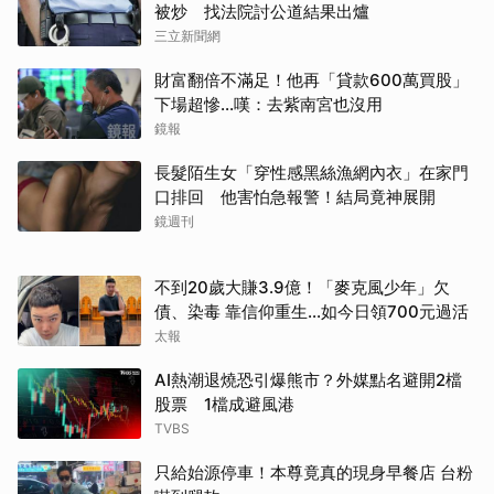
被炒 找法院討公道結果出爐
三立新聞網
財富翻倍不滿足！他再「貸款600萬買股」
下場超慘...嘆：去紫南宮也沒用
鏡報
長髮陌生女「穿性感黑絲漁網內衣」在家門
口排回 他害怕急報警！結局竟神展開
鏡週刊
不到20歲大賺3.9億！「麥克風少年」欠
債、染毒 靠信仰重生...如今日領700元過活
太報
AI熱潮退燒恐引爆熊市？外媒點名避開2檔
股票 1檔成避風港
TVBS
只給始源停車！本尊竟真的現身早餐店 台粉