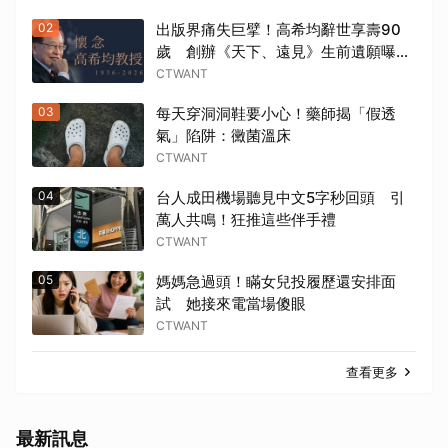
02
出版界痛失巨擘！高希均辭世享壽90
歲 創辦《天下、遠見》生前遺願曝
光
CTWANT
03
每天穿洞洞鞋要小心！藥師揭「假透
氣」陷阱：黴菌溫床
CTWANT
04
台人成田機場聽見中文5字秒回頭 引
萬人共鳴！狂推這些伴手禮
CTWANT
05
媽媽急過頭！瞞女兒投履歷還安排面
試 她接來電當場傻眼
CTWANT
查看更多
最新訊息