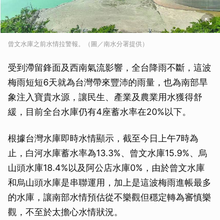
曾文水庫之前水情拉警報。（圖／南水分署提供）
受到滯留鋒面及西南氣流影響，全台降雨不斷，這波
梅雨短短6天就為台灣帶來豐沛的雨量，也為南部旱
象注入寶貴水源，讓民生、產業及農業用水獲得舒
緩，目前全台水庫仍有4座蓄水率在20%以下。
根據台灣水庫即時水情顯示，截至今日上午7時為
止，白河水庫蓄水率為13.3%、曾文水庫15.9%、烏
山頭水庫18.4%以及阿公店水庫0%，由於曾文水庫
和烏山頭水庫是串聯運用，加上是這波梅雨進帳最多
的水庫，讓南部水情預估從不樂觀但穩定轉為審慎樂
觀，不至於太擔心水情狀況。