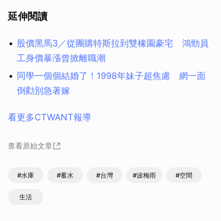
延伸閱讀
股價黑馬3／從團購特斯拉到雙橡園豪宅 鴻勁員
工身價暴漲曾掀離職潮
同學一個個結婚了！1998年妹子超焦慮 網一面
倒勸別急著嫁
看更多CTWANT報導
查看原始文章
#水庫
#蓄水
#台灣
#波梅雨
#空間
生活