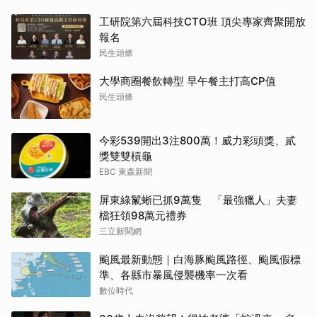
工研院第六屆科技CTO班 頂尖專家齊聚開放
報名
民生頭條
大學商圈餐飲轉型 早午餐主打高CP值
民生頭條
今彩539開出3注800萬！威力彩頭獎、貳
獎雙雙槓龜
EBC 東森新聞
屏東綠鬣蜥已抓9萬隻 「最強獵人」夫妻
檔狂領98萬元禮券
三立新聞網
颱風最新動態｜白海豚颱風路徑、颱風假標
準、各縣市暴風侵襲機率一次看
數位時代