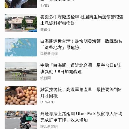
TVBS
養樂多中壢廠遭檢舉 桃園衛生局無預警稽查
未見爆料所稱病媒
觀傳媒
白海豚逼近台灣！最快明發海警 政院點名
「這些地方」最危險
民視新聞網
中颱「白海豚」逼近北台灣 星宇台日8航
班異動！8日加開疏運
鏡新聞
雞蛋拉警報！高溫重創產量 最快要等到9
月才回穩
CTWANT
外送專法上路兩周 Uber Eats觀察每人平均
完成訂單下降、收入增加
聯合新聞網