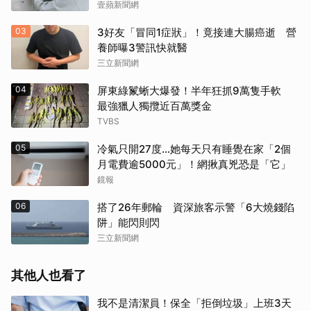
壹蘋新聞網
03
3好友「冒同1症狀」！竟接連大腸癌逝 營
養師曝3警訊快就醫
三立新聞網
04
屏東綠鬣蜥大爆發！半年狂抓9萬隻手軟
最強獵人獨攬近百萬獎金
TVBS
05
冷氣只開27度…她每天只有睡覺在家「2個
月電費逾5000元」！網揪真兇恐是「它」
鏡報
06
搭了26年郵輪 資深旅客示警「6大燒錢陷
阱」能閃則閃
三立新聞網
其他人也看了
我不是清潔員！保全「拒倒垃圾」上班3天