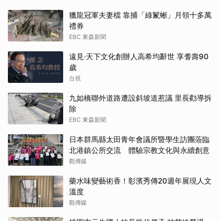
獵龍冠軍夫妻檔 靠捕「綠鬣蜥」月領十多萬
禮券
EBC 東森新聞
遠見‧天下文化創辦人高希均辭世 享耆壽90
歲
台視
九如橋聯外道路遭設斜坡道惹議 里長勸導拆
除
EBC 東森新聞
日本群馬縣太田青年會議所暨學生訪團蒞臨
北港鎮公所交流 體驗宗教文化與永續創意
觀傳媒
藥水味變藝術香！彰濱秀傳20週年展現人文
溫度
觀傳媒