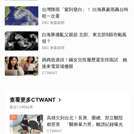
台灣降雨「紫到發白」！ 白海豚豪雨轟台時
程一次看
EBC 東森新聞
白海豚擾亂父親節 北部、東北部5縣市颱風
假？
EBC 東森新聞
媽媽急過頭！瞞女兒投履歷還安排面試 她
接來電當場傻眼
CTWANT
查看更多CTWANT
最近1小時結果
01
高雄欠到台北！長庚、榮總、部立醫院
都受害 「醫療暴力男」離譜紀錄曝光
CTWANT