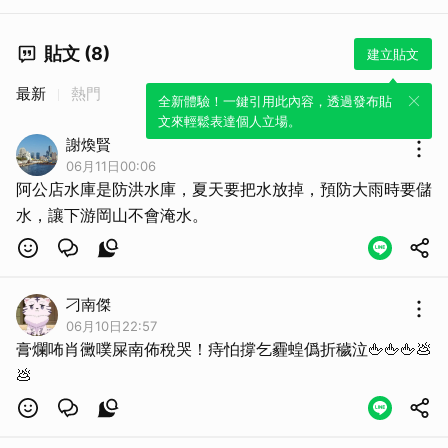
貼文 (8)
建立貼文
最新
熱門
全新體驗！一鍵引用此內容，透過發布貼
文來輕鬆表達個人立場。
謝煥賢
06月11日00:06
阿公店水庫是防洪水庫，夏天要把水放掉，預防大雨時要儲
水，讓下游岡山不會淹水。
取消
刁南傑
06月10日22:57
膏爛咘肖黴噗屎南佈稅哭！痔怕撐乞霾蝗僞折穢泣🖕🖕🖕💩
💩