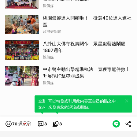
觀傳媒
桃園銀髮達人開麥啦！ 徵選40位達人進社
區
台灣好新聞
八卦山大佛寺祝壽關帝 眾星獻藝熱鬧慶
1867週年
觀傳媒
中市警主動出擊精準執法 查獲毒駕件數上
升展現打擊犯罪成果
觀傳媒
全新體驗！一鍵引用此內容，透過發布貼
可以轉發或引用此內容至自己的貼文中，
文來輕鬆表達個人立場。
來發表您的評論或觀點。
70
8
8
類別