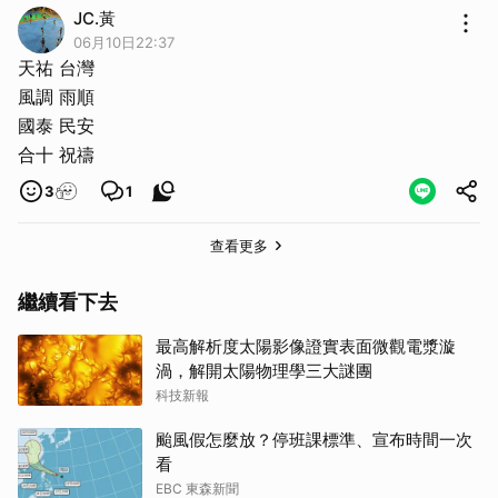
JC.黃
06月10日22:37
天祐 台灣
風調 雨順
國泰 民安
合十 祝禱
3
1
查看更多
繼續看下去
最高解析度太陽影像證實表面微觀電漿漩
渦，解開太陽物理學三大謎團
科技新報
颱風假怎麼放？停班課標準、宣布時間一次
看
EBC 東森新聞