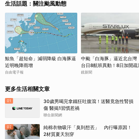
生活話題：關注颱風動態
鯨魚「超短命」減弱降級 白海豚逼
中颱「白海豚」逼近北台灣
近明晚降雨增
台日8航班異動！8日加開疏
自由電子報
鏡新聞
更多生活相關文章
01
30歲男喝完拿鐵狂吐腹瀉！送醫竟急性腎損
傷 醫揭1習慣惹禍
聯合新聞網
02
純棉衣物吸汗「臭到想丟」 內行曝原因！
2材質夏天別穿