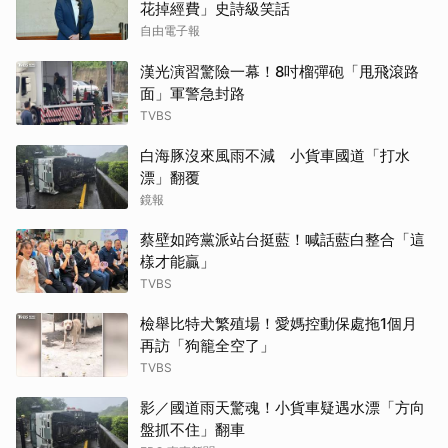
花掉經費」史詩級笑話
自由電子報
漢光演習驚險一幕！8吋榴彈砲「甩飛滾路
面」軍警急封路
TVBS
白海豚沒來風雨不減 小貨車國道「打水
漂」翻覆
鏡報
蔡壁如跨黨派站台挺藍！喊話藍白整合「這
樣才能贏」
TVBS
檢舉比特犬繁殖場！愛媽控動保處拖1個月
再訪「狗籠全空了」
TVBS
影／國道雨天驚魂！小貨車疑遇水漂「方向
盤抓不住」翻車