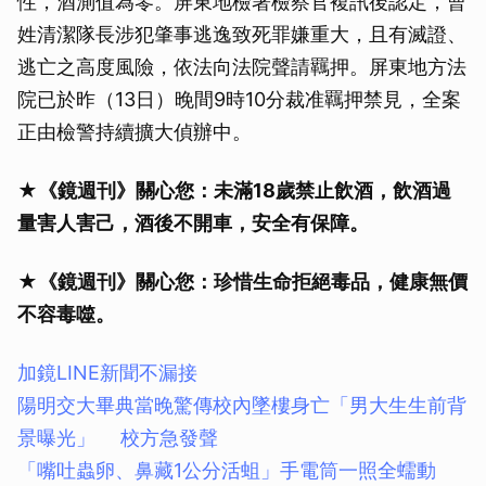
性，酒測值為零。屏東地檢署檢察官複訊後認定，曹
姓清潔隊長涉犯肇事逃逸致死罪嫌重大，且有滅證、
逃亡之高度風險，依法向法院聲請羈押。屏東地方法
院已於昨（13日）晚間9時10分裁准羈押禁見，全案
正由檢警持續擴大偵辦中。
★《鏡週刊》關心您：未滿18歲禁止飲酒，飲酒過
量害人害己，酒後不開車，安全有保障。
★《鏡週刊》關心您：珍惜生命拒絕毒品，健康無價
不容毒噬。
加鏡LINE新聞不漏接
陽明交大畢典當晚驚傳校內墜樓身亡「男大生生前背
景曝光」 校方急發聲
「嘴吐蟲卵、鼻藏1公分活蛆」手電筒一照全蠕動