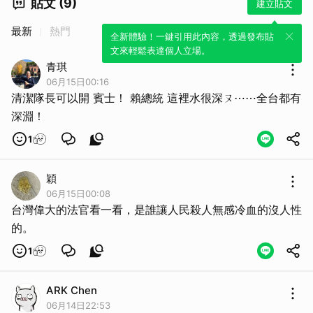
貼文 (9)
建立貼文
最新
熱門
全新體驗！一鍵引用此內容，透過發布貼
文來輕鬆表達個人立場。
青琪
06月15日00:16
清潔隊長可以開 賓士！ 賴總統 這裡水很深ㄡ⋯⋯全台都有
深淵！
1
穎
06月15日00:08
台灣偉大的法官看一看，是誰讓人民殺人無感冷血的沒人性
的。
1
ARK Chen
06月14日22:53