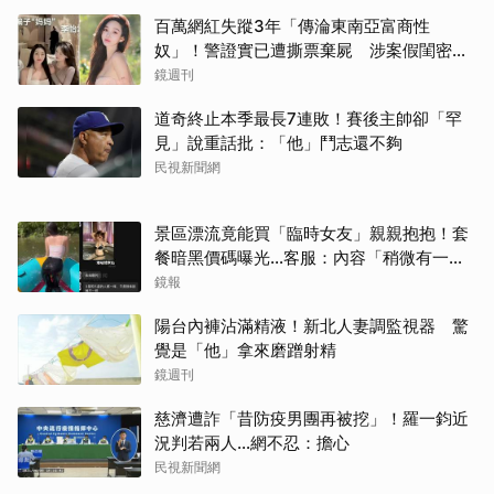
百萬網紅失蹤3年「傳淪東南亞富商性
奴」！警證實已遭撕票棄屍 涉案假閨密近
況曝光
鏡週刊
道奇終止本季最長7連敗！賽後主帥卻「罕
見」說重話批：「他」鬥志還不夠
民視新聞網
景區漂流竟能買「臨時女友」親親抱抱！套
餐暗黑價碼曝光…客服：內容「稍微有一點
尺度」
鏡報
陽台內褲沾滿精液！新北人妻調監視器 驚
覺是「他」拿來磨蹭射精
鏡週刊
慈濟遭詐「昔防疫男團再被挖」！羅一鈞近
況判若兩人…網不忍：擔心
民視新聞網