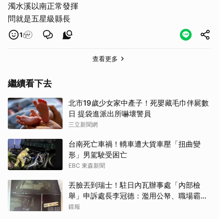
濁水溪以南正常發揮
問就是五星級縣長
1
查看更多
繼續看下去
北市19歲少女家中產子！死嬰藏毛巾伴屍數
日 提袋進派出所嚇壞警員
取消
三立新聞網
台南死亡車禍！轎車遭大貨車壓「扭曲變
形」男駕駛受困亡
EBC 東森新聞
丟臉丟到瑞士！駐日內瓦辦事處「內部檢
舉」申訴處長李冠德：濫用公帑、職場霸
凌、超速仔拒繳罰單 外交部要查了
鏡報