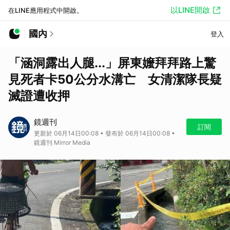
以LINE開啟
在LINE應用程式中開啟。
國內
登入
「涵洞露出人腿...」屏東嬤拜拜路上驚
見死者卡50公分水溝亡 女清潔隊長疑
滅證遭收押
鏡週刊
訂閱
更新於 06月14日00:08 • 發布於 06月14日00:08 •
鏡週刊 Mirror Media