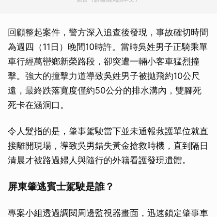
回顧整起案件，警方深入追查後發現，事故確切時間
為週四（11日）晚間10時許。當時吳姓男子正騎乘單
車行經萬巒鄉新榮路段，卻突遭一輛小客車猛烈撞
擊。強大的撞擊力道導致吳姓男子被拋飛約10公尺
遠，最終跌落寬度僅約50公分的排水溝內，雙腳死
死卡在涵洞口。
令人髮指的是，肇事駕駛當下並未通報救護單位就直
接離開現場，導致吳男錯失黃金搶救時機，直到隔日
清晨才被路過婦人與隨行的外籍看護發現遺體。
屏東肇逃賓士駕駛是誰？
專案小組透過調閱周邊監視器畫面，迅速鎖定肇事車