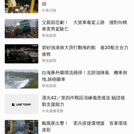
頭
中華日報
父親節悲劇！ 大貨車毒駕上路 撞對向轎
車害男駕駛亡
華視新聞
碧砂漁港掀大浪打翻海釣船 逾20船主合力
搶救
華視新聞
白海豚外圍環流橫掃！北部強陣風 機車倒
地.路樹砸車
華視新聞
漢光42／第四作戰區演練傷患後送 驗證後
勤支援能力
中央廣播電臺
颱風夜出擊！ 憲兵搭捷運增援 首著環境
迷彩