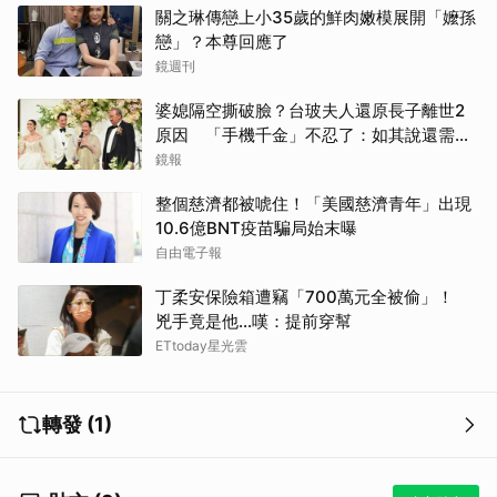
關之琳傳戀上小35歲的鮮肉嫩模展開「嬤孫
戀」？本尊回應了
鏡週刊
婆媳隔空撕破臉？台玻夫人還原長子離世2
原因 「手機千金」不忍了：如其說還需要
離開嗎？
鏡報
整個慈濟都被唬住！「美國慈濟青年」出現
10.6億BNT疫苗騙局始末曝
自由電子報
丁柔安保險箱遭竊「700萬元全被偷」！
兇手竟是他...嘆：提前穿幫
ETtoday星光雲
轉發 (1)