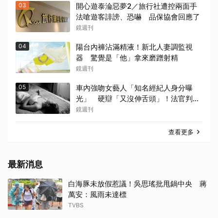
03
開心遊泰淪惡夢2／旅行社遭控兩面手
法嗆遊客誹謗、恐嚇 品保協會回應了
鏡週刊
04
陽台內褲沾滿精液！新北人妻調監視
器 驚覺是「他」拿來磨蹭射精
鏡週刊
05
車內強吻女藝人「知名經紀人身分曝
光」 硬辯「又沒伸舌頭」！法官判決
書罕見批噁心
鏡週刊
查看更多
最新消息
白海豚未放假惹議！吳思瑤批甩鍋中央 蔣
萬安：風雨未達標
TVBS