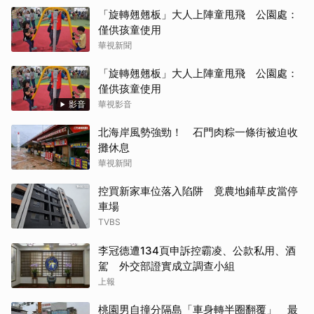
「旋轉翹翹板」大人上陣童甩飛 公園處：
僅供孩童使用
華視新聞
「旋轉翹翹板」大人上陣童甩飛 公園處：
僅供孩童使用
影音
華視影音
北海岸風勢強勁！ 石門肉粽一條街被迫收
攤休息
華視新聞
控買新家車位落入陷阱 竟農地鋪草皮當停
車場
TVBS
李冠德遭134頁申訴控霸凌、公款私用、酒
駕 外交部證實成立調查小組
上報
桃園男自撞分隔島「車身轉半圈翻覆」 最