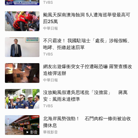
TVBS
颱風天探南澳海蝕洞 5人遭海巡舉發最高可
罰25萬
中華日報
不只霸凌！ 我國駐瑞士「處長」涉報假帳、
咆哮、拒繳超速罰單
TVBS
網友出遊爆衝突女子控遭毆恐嚇 羅警查獲改
造槍彈送辦
中華日報
沒放颱風假遭吳思瑤批「沒擔當」 蔣萬
安：風雨未達標準
TVBS
北海岸風勢強勁！ 石門肉粽一條街被迫收
攤休息
影音
華視影音