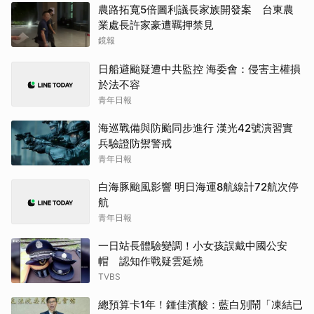
農路拓寬5倍圖利議長家族開發案 台東農
業處長許家豪遭羈押禁見
鏡報
日船避颱疑遭中共監控 海委會：侵害主權損
於法不容
青年日報
海巡戰備與防颱同步進行 漢光42號演習實
兵驗證防禦警戒
青年日報
白海豚颱風影響 明日海運8航線計72航次停
航
青年日報
一日站長體驗變調！小女孩誤戴中國公安
帽 認知作戰疑雲延燒
TVBS
總預算卡1年！鍾佳濱酸：藍白別鬧「凍結已