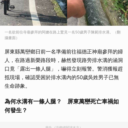
一名欲前往寺廟參拜的阿嬤在路上驚見一名50歲男子陳屍排水溝。（翻
攝畫面）
屏東縣萬巒鄉日前一名準備前往福德正神廟參拜的婦
人，在路過新榮路段時，赫然發現路旁排水溝的涵洞
口竟「露出一條人腿」，嚇得立刻報警。警消獲報趕
抵現場，確認受困於排水溝內的50歲吳姓男子已無
生命跡象。
為何水溝有一條人腿？ 屏東萬巒死亡車禍如
何發生？
廣告（請繼續閱讀本文）