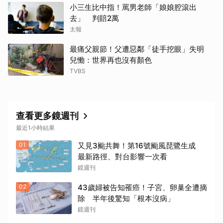
小三生比中指！罵男老師「娘娘腔滾出
去」 判賠2萬
太報
最痛父親節！父遭惡鄰「徒手挖眼」失明
兒慟：世界再也沒有顏色
TVBS
查看更多鏡週刊
最近1小時結果
01
又見3颱共舞！第16號颱風琵鷺生成
最新路徑、對台影響一次看
鏡週刊
02
43歲婦被告知罹癌！子宮、卵巢全遭摘
除 半年後驚知「根本沒病」
鏡週刊