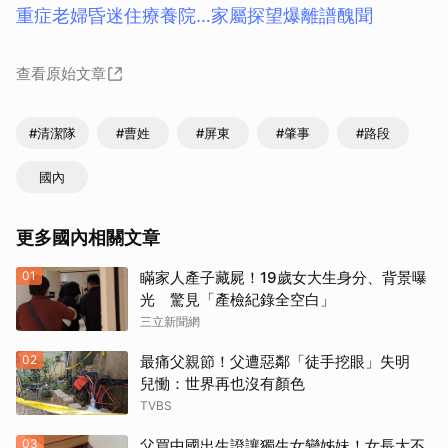
重症老婦昏迷住療養院…家屬探望爆離譜醜聞
查看原始文章
#清潔隊
#曹姓
#屏東
#肇事
#路段
國內
更多國內相關文章
01
瞞家人產子藏屍！19歲女大生身分、背景曝
光 驚見「產檢紀錄全空白」
三立新聞網
02
最痛父親節！父遭惡鄰「徒手挖眼」失明
兒慟：世界再也沒有顏色
TVBS
03
父買中國出生證讓獨生女變姊妹！女長大不