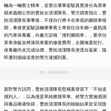
輛為一輛賓士轎車，並查出肇事駕駛真實身分為屏東
縣來義鄉公所的曹姓女清潔隊長。警方調查指出，曹
姓清潔隊長肇事後，不僅自行將卡在車底的腳踏車移
開，事後更駕駛該輛肇事賓士車前往佳冬鄉一處熟識
的汽車保養廠，向廠方誆稱「撞到腳踏車」，要求估
算車身鈑金烤漆與車窗的修復費用，企圖掩蓋犯行。
保養廠尚未完成估價，曹姓清潔隊長便逕自返家，隨
即遭到循線追查的警方逮捕到案。
廣告（請繼續閱讀本文）
面對警方訊問，曹姓清潔隊長堅稱案發當下「不知道
撞到人」，以為僅是單純擦撞單車。經警方實施酒測
與毒品唾液快篩，曹姓清潔隊長的檢驗結果皆呈現陰