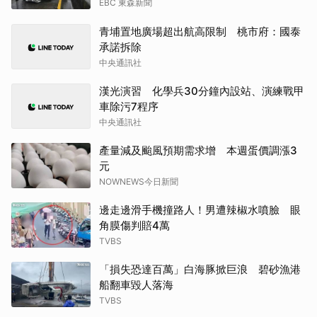
EBC 東森新聞
青埔置地廣場超出航高限制 桃市府：國泰
承諾拆除
中央通訊社
漢光演習 化學兵30分鐘內設站、演練戰甲
車除污7程序
中央通訊社
產量減及颱風預期需求增 本週蛋價調漲3
元
NOWNEWS今日新聞
邊走邊滑手機撞路人！男遭辣椒水噴臉 眼
角膜傷判賠4萬
TVBS
「損失恐達百萬」白海豚掀巨浪 碧砂漁港
船翻車毀人落海
TVBS