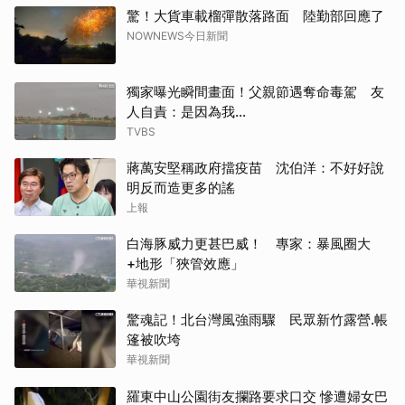
驚！大貨車載榴彈散落路面 陸勤部回應了
NOWNEWS今日新聞
獨家曝光瞬間畫面！父親節遇奪命毒駕 友
人自責：是因為我...
TVBS
蔣萬安堅稱政府擋疫苗 沈伯洋：不好好說
明反而造更多的謠
上報
白海豚威力更甚巴威！ 專家：暴風圈大
+地形「狹管效應」
華視新聞
驚魂記！北台灣風強雨驟 民眾新竹露營.帳
篷被吹垮
華視新聞
羅東中山公園街友攔路要求口交 慘遭婦女巴