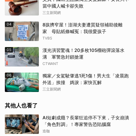
當中國人喊卡卻失敗
三立新聞網
04
8孩擠窄屋！澎湖夫妻遭質疑領補助後離
家 母貼紙條喊冤：我很愛孩子
TVBS
05
漢光演習驚魂！20多枚105榴砲彈滾落水
溝 軍警急封鎖搶運
CTWANT
06
獨家／女駕駛肇逃1死1傷！男大生「凌晨跑
外送」挨撞 媽淚：家快瓦解
三立新聞網
其他人也看了
AI短劇成癮？長輩狂追停不下來，子女崩潰
「角色對調」！專家警告恐陷腦腐
造咖