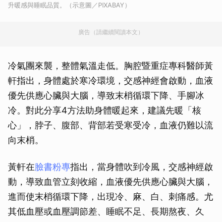
升暖感與睡眠品質。（示意圖／PIXABAY）
廣告（請繼續閱讀本文）
冷氣團來襲，整體氣溫走低。胸腔暨重症專科醫師黃
軒指出，身體處於寒冷環境，交感神經會啟動，血液
優先供應心臟與大腦，導致末梢循環下降、手腳冰
冷。對此分享4方法助身體暖起來，建議先暖「核
心」，脖子、腹部、背部若受寒受冷，血液仍難以流
向末梢。
黃軒在
臉書粉專
指出，當身體吹到冷風，交感神經啟
動，導致血管立刻收縮，血液優先供應心臟與大腦，
進而使末梢循環下降，出現冷、麻、白、刺痛感。尤
其低血壓或血壓調節差、睡眠不足、長期熬夜、久