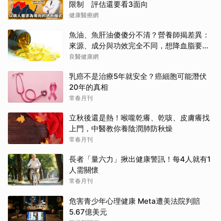
限制 評估還要看3面向
健康醫療網
魚油、魚肝油傻傻分不清？營養師揭差異：
來源、成分與功效完全不同，想降血脂要吃
「它」
良醫健康網
乳癌不是治療5年就安全？癌細胞可能潛伏
20年的真相
常春月刊
立秋後還是熱！喉嚨乾癢、乾咳、皮膚癢找
上門，中醫教你養陰潤肺防秋燥
常春月刊
長者「量六力」揪出健康警訊！每4人就有1
人需關懷
常春月刊
危害青少年心理健康 Meta遭美法院判賠
5.67億美元