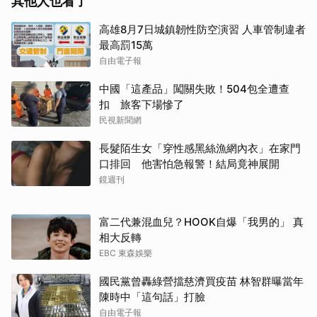
其他人也看了
高雄8月7日城鎮韌性防空演習 人車管制違者
最高罰15萬
自由電子報
中國「這產品」闖關失敗！504包全遭查
扣 旅客下場慘了
民視新聞網
長髮陌生女「穿性感黑絲漁網內衣」在家門
口排回 他害怕急報警！結局竟神展開
鏡週刊
富二代兼混血兒？HOOK自爆「我男的」 真
相大反轉
EBC 東森娛樂
國民黨曾轟綠營擋慈濟買疫苗 林智群曝當年
陳時中「這句話」打臉
自由電子報