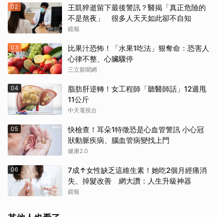
02
王凱猝逝留下最後警訊？醫揭「真正危險的
不是熬夜」 很多人天天如此卻不自知
鏡報
03
比果汁恐怖！「水果1吃法」狠奪命：恐害人
心律不整、心臟驟停
三立新聞網
04
脂肪肝逆轉！女工程師「聽醫師話」12週甩
11公斤
中天電視台
05
快檢查！耳朵1特徵恐是心血管警訊 小心冠
狀動脈疾病、腦血管病變找上門
健康2.0
06
7成↑女性缺乏這維生素！她吃2個月經痛消
失、掉髮改善 網大讚：人生升級神器
鏡報