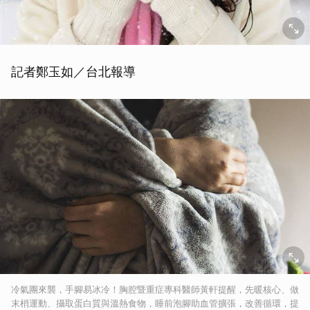
記者鄭玉如／台北報導
冷氣團來襲，手腳易冰冷！胸腔暨重症專科醫師黃軒提醒，先暖核心、做
末梢運動、攝取蛋白質與溫熱食物，睡前泡腳助血管擴張，改善循環，提