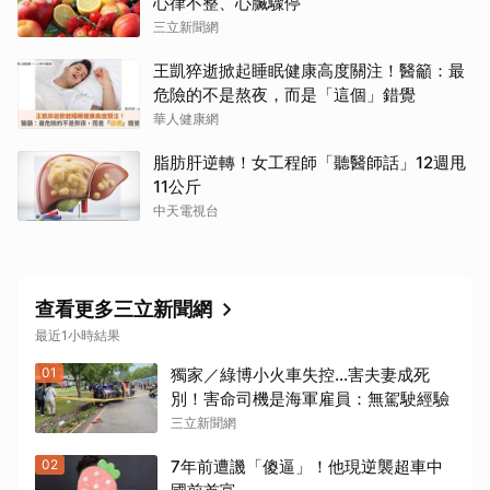
心律不整、心臟驟停
三立新聞網
王凱猝逝掀起睡眠健康高度關注！醫籲：最
危險的不是熬夜，而是「這個」錯覺
華人健康網
脂肪肝逆轉！女工程師「聽醫師話」12週甩
11公斤
中天電視台
查看更多三立新聞網
最近1小時結果
01
獨家／綠博小火車失控…害夫妻成死
別！害命司機是海軍雇員：無駕駛經驗
三立新聞網
02
7年前遭譏「傻逼」！他現逆襲超車中