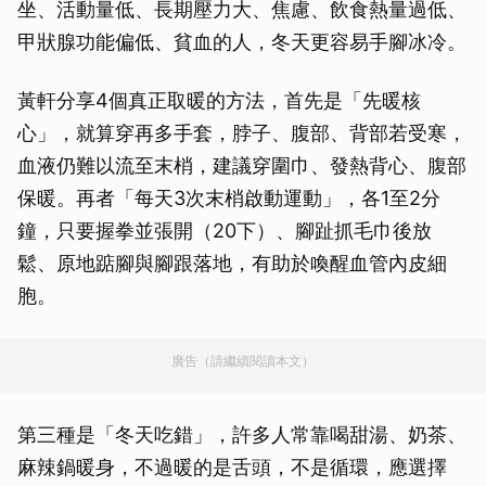
坐、活動量低、長期壓力大、焦慮、飲食熱量過低、
甲狀腺功能偏低、貧血的人，冬天更容易手腳冰冷。
黃軒分享4個真正取暖的方法，首先是「先暖核
心」，就算穿再多手套，脖子、腹部、背部若受寒，
血液仍難以流至末梢，建議穿圍巾、發熱背心、腹部
保暖。再者「每天3次末梢啟動運動」，各1至2分
鐘，只要握拳並張開（20下）、腳趾抓毛巾後放
鬆、原地踮腳與腳跟落地，有助於喚醒血管內皮細
胞。
廣告（請繼續閱讀本文）
第三種是「冬天吃錯」，許多人常靠喝甜湯、奶茶、
麻辣鍋暖身，不過暖的是舌頭，不是循環，應選擇