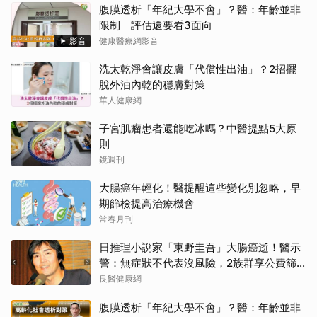
腹膜透析「年紀大學不會」？醫：年齡並非
限制 評估還要看3面向
影音
健康醫療網影音
洗太乾淨會讓皮膚「代償性出油」？2招擺
脫外油內乾的穩膚對策
華人健康網
子宮肌瘤患者還能吃冰嗎？中醫提點5大原
則
鏡週刊
大腸癌年輕化！醫提醒這些變化別忽略，早
期篩檢提高治療機會
常春月刊
日推理小說家「東野圭吾」大腸癌逝！醫示
警：無症狀不代表沒風險，2族群享公費篩
檢
良醫健康網
腹膜透析「年紀大學不會」？醫：年齡並非