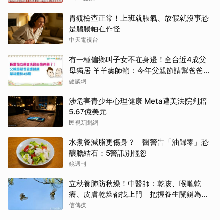
胃鏡檢查正常！上班就脹氣、放假就沒事恐
是腦腸軸在作怪
中天電視台
有一種偏鄉叫子女不在身邊！全台近4成父
母獨居 羊羊藥師籲：今年父親節請幫爸爸讀
懂他的藥
健談網
涉危害青少年心理健康 Meta遭美法院判賠
5.67億美元
民視新聞網
水煮餐減脂更傷身？ 醫警告「油歸零」恐
釀膽結石：5警訊別輕忽
鏡週刊
立秋養肺防秋燥！中醫師：乾咳、喉嚨乾
癢、皮膚乾燥都找上門 把握養生關鍵為秋
冬打底
信傳媒