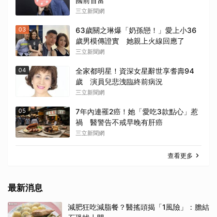
國前首富
三立新聞網
03
63歲關之琳爆「奶孫戀！」愛上小36
歲男模傳證實 她親上火線回應了
三立新聞網
04
全家都明星！資深女星辭世享耆壽94
歲 演員兒悲洩臨終前病況
三立新聞網
05
7年內連罹2癌！她「愛吃3款點心」惹
禍 醫警告不戒早晚有肝癌
三立新聞網
查看更多
最新消息
減肥狂吃減脂餐？醫搖頭揭「1風險」：膽結