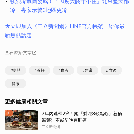
強烈冷氣團發威！「10度大關守不住」北東整天都
冷 專家示警3地區更冷
★立即加入《三立新聞網》LINE官方帳號，給你最
新焦點話題
查看原始文章
#身體
#黃軒
#血液
#建議
#血管
健康
更多健康相關文章
01
7年內連罹2癌！她「愛吃3款點心」惹禍
醫警告不戒早晚有肝癌
三立新聞網