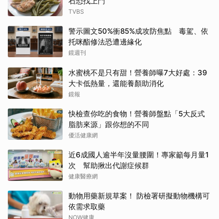
石恐找上門
TVBS
警示圖文50%衝85%成攻防焦點 毒駕、依
托咪酯修法恐遭邊緣化
鏡週刊
水蜜桃不是只有甜！營養師曝7大好處：39
大卡低熱量，還能養顏助消化
鏡報
快檢查你吃的食物！營養師盤點「5大反式
脂肪來源」跟你想的不同
優活健康網
近6成國人逾半年沒量腰圍！專家籲每月量1
次 幫助揪出代謝症候群
健康醫療網
動物用藥新規草案！ 防檢署研擬動物機構可
依需求取藥
NOW健康