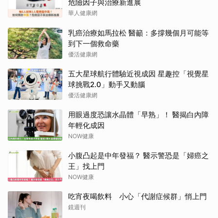
危險因子與治療新進展
華人健康網
乳癌治療如馬拉松 醫籲：多撐幾個月可能等
到下一個救命藥
優活健康網
五大星球航行體驗近視成因 星趣控「視覺星
球挑戰2.0」動手又動腦
優活健康網
用眼過度恐讓水晶體「早熟」！ 醫揭白內障
年輕化成因
NOW健康
小腹凸起是中年發福？ 醫示警恐是「婦癌之
王」找上門
NOW健康
吃宵夜喝飲料 小心「代謝症候群」悄上門
鏡週刊