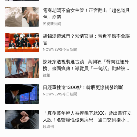
電商老闆不倫女主管！正宮翻出「超色道具
包」崩潰
民視新聞網
胡錦濤遭滅門？知情官員：習近平應不會謀
害
NOWNEWS今日新聞
辣妹穿透視裝逛古蹟…高開衩「臀肉往裙外
擠」畫面瘋傳！導覽員「一句話」勸離被狂
讚
鏡報
日經重挫逾1300點！韓股更慘觸發熔斷
NOWNEWS今日新聞
「真羨慕年輕人被摸幾下就XX」曾出書狂立
人設！名醫爆性侵男病患 逼口交到接小孩
鬧鐘響才停
鏡週刊