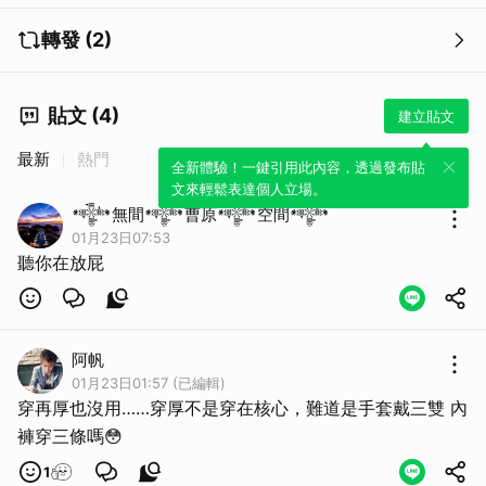
轉發 (2)
貼文 (4)
建立貼文
最新
熱門
全新體驗！一鍵引用此內容，透過發布貼
文來輕鬆表達個人立場。
𒀱無間𒀱曹原𒀱空間𒀱
01月23日07:53
聽你在放屁
阿帆
01月23日01:57 (已編輯)
穿再厚也沒用……穿厚不是穿在核心，難道是手套戴三雙 內
褲穿三條嗎😳
1