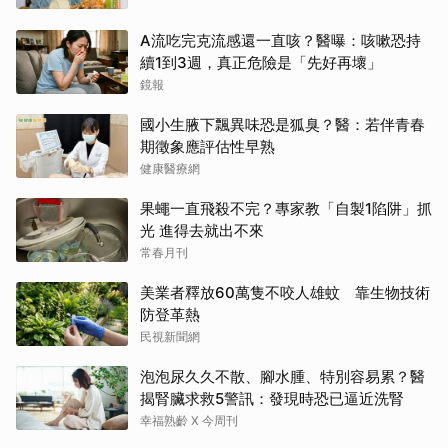
A流吃完克流感還一直咳？醫曝：咳嗽恐持
續1到3週，真正危險是「先好再壞」
鏡報
國小生腋下飄異味恐是狐臭？醫：若伴青春
期徵象應評估性早熟
健康醫療網
果蠅一直飛殺不完？專家教「自製1陷阱」抓
光 進得去就出不來
常春月刊
美業者釋放60萬隻不咬人雄蚊 靠生物技術
防登革熱
民視新聞網
泡泡尿久久不散、腳水腫、特別容易累？醫
揭腎臟求救5警訊：發現時恐已逼近洗腎
幸福熟齡 X 今周刊