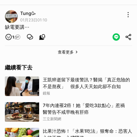
Tung🥳
01月23日01:10
缺電要講⋯
1
查看更多
繼續看下去
王凱猝逝留下最後警訊？醫揭「真正危險的
取消
不是熬夜」 很多人天天如此卻不自知
鏡報
7年內連罹2癌！她「愛吃3款點心」惹禍
醫警告不戒早晚有肝癌
三立新聞網
比果汁恐怖！「水果1吃法」狠奪命：恐害人