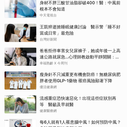
身材不胖三酸甘油脂卻破400！醫：中風前
根本不會知道
中天電視台
王凱猝逝掀睡眠健康討論 醫示警「睡不好
當成日常」最危險
台灣好新聞
爸爸拒停車害女兒尿褲子，她成年後一上高
速公路就尿急…心理師教啟動平靜開關：恐
慌慢慢退場
幸福熟齡 X 今周刊
瘦身針不只減重更有機會防癌！無糖尿病肥
胖者使用GLP-1藥物 罹癌風險顯著下降
優活健康網
流感重症恐快速惡化！出現這些症狀別再
等 醫籲及早就醫
健康醫療網
每6人就有1人罹患腦中風！如何預防中風？