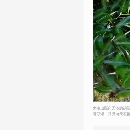
大屯山區向天池的鵠
著頭燈，只見向天蝦群