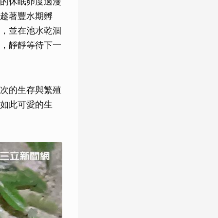
的休眠卵度過漫
趁著豐水期孵
，並在池水乾涸
，靜靜等待下一
次的生存與繁殖
如此可愛的生