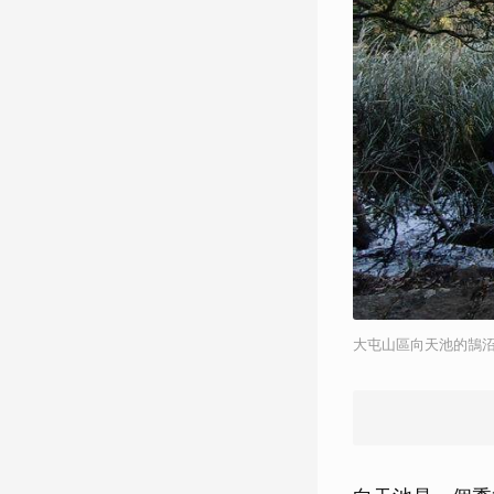
大屯山區向天池的鵠