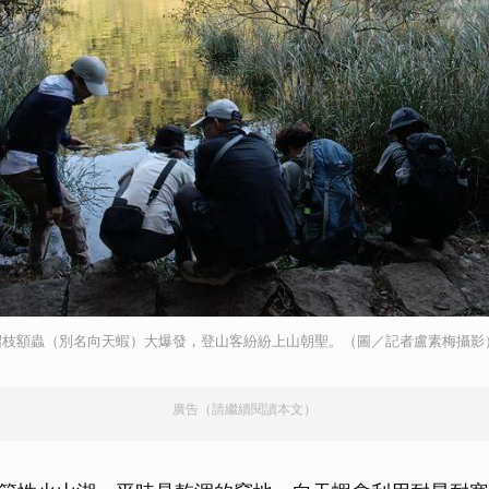
沼枝額蟲（別名向天蝦）大爆發，登山客紛紛上山朝聖。（圖／記者盧素梅攝影
廣告（請繼續閱讀本文）