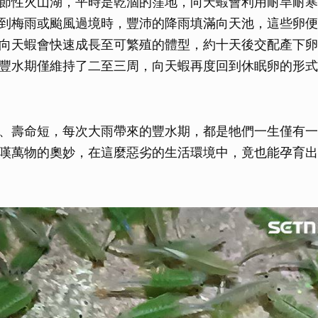
節性火山湖，平時是乾涸的窪地，向天蝦會利用耐旱耐寒
到梅雨或颱風過境時，豐沛的降雨填滿向天池，這些卵便
向天蝦會快速成長至可繁殖的體型，約十天後交配產下卵
豐水期僅維持了二至三周，向天蝦再度回到休眠卵的形式
、壽命短，每次大雨帶來的豐水期，都是牠們一生僅有一
嘆萬物的奧妙，在這麼惡劣的生活環境中，竟也能孕育出