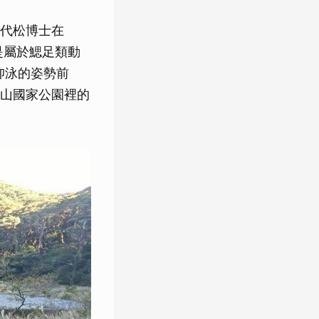
代松博士在
是屬於鰓足類動
仰泳的姿勢前
山國家公園裡的