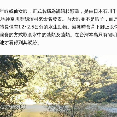
取消
年蝦或仙女蝦，正式名稱為鵠沼枝額蟲，是由日本石川千
發現地神奈川縣鵠沼村來命名發表。向天蝦並不是蝦子，而
體長僅有1.2~2.5公分的水生動物。游泳時會背下腳上以
濾食的方式取食水中的藻類及菌類。在台灣本島只有陽明
池才看得到其蹤跡。