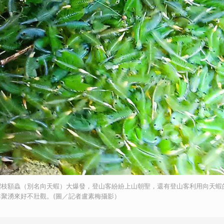
沼枝額蟲（別名向天蝦）大爆發，登山客紛紛上山朝聖，還有登山客利用向天蝦
聚湧來好不壯觀。(圖／記者盧素梅攝影）