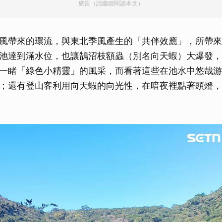
廣告（請繼續閱讀本文）
風帶來的環流，與東北季風產生的「共伴效應」，所帶來
池達到滿水位，也讓鵠沼枝額蟲（別名向天蝦）大爆發，
一睹「綠色小精靈」的風采，而看著這些在池水中悠哉游
；還有登山客利用向天蝦的向光性，在暗夜裡點著頭燈，