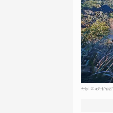
大屯山區向天池的鵠