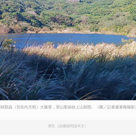
沼枝額蟲（別名向天蝦）大爆發，登山客紛紛上山朝聖。（圖／記者盧素梅攝影
廣告（請繼續閱讀本文）