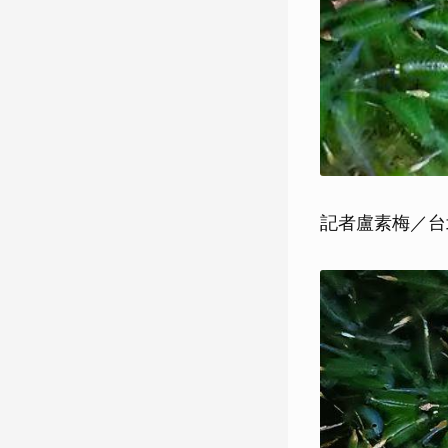
記者盧素梅／台