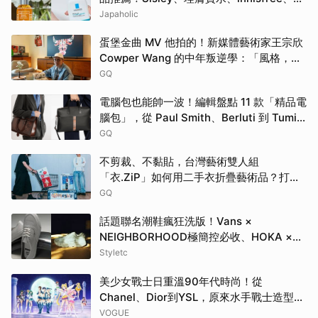
Bifesta 4大爆款一次看
Japaholic
蛋堡金曲 MV 他拍的！新媒體藝術家王宗欣
Cowper Wang 的中年叛逆學：「風格，是
選擇要留下什麼。」
GQ
電腦包也能帥一波！編輯盤點 11 款「精品電
腦包」，從 Paul Smith、Berluti 到 Tumi
包款通通有！
GQ
不剪裁、不黏貼，台灣藝術雙人組
「衣.ZiP」如何用二手衣折疊藝術品？打破
大眾對舊衣回收的想像
GQ
話題聯名潮鞋瘋狂洗版！Vans ×
NEIGHBORHOOD極簡控必收、HOKA ×
BEAMS根本穿上腳的藝術品
Styletc
美少女戰士日重溫90年代時尚！從
Chanel、Dior到YSL，原來水手戰士造型都
來自伸展台
VOGUE