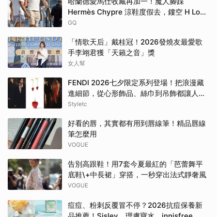
哈蘭德愛馬仕收藏再加一！魔人腳踩
Hermès Chypre 涼鞋度假去，鏤空 H Logo
大展慵懶高級感！
GQ
「情歌天后」戴桂冠！2026發燒友最愛歌
手李翊君獲「天籟之音」獎
女人幫
FENDI 2026七夕限定系列登場！把浪漫藏
進細節，從心形飾品、絲巾到吊飾都讓人一
眼心動
Styletc
好看的唇，其實都有用到唇線筆！精品唇線
筆怎麼用
VOGUE
告別高跟鞋！用7套今夏最紅的「芭蕾舞平
底鞋\+中長裙」穿搭，一秒穿出法式靜奢風
VOGUE
痘痘、粉刺反覆冒不停？2026抗痘保養新
品推薦！Sisley、理膚寶水、innisfree、