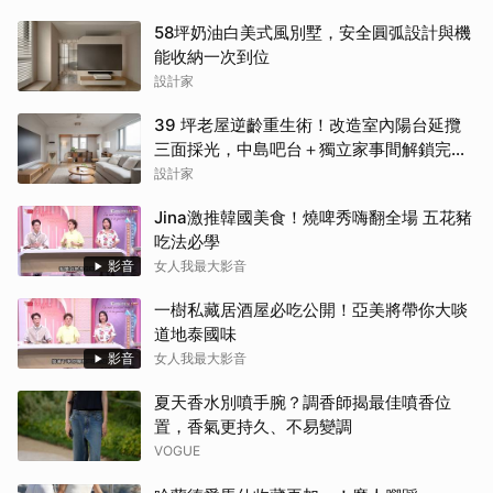
58坪奶油白美式風別墅，安全圓弧設計與機
能收納一次到位
設計家
39 坪老屋逆齡重生術！改造室內陽台延攬
三面採光，中島吧台＋獨立家事間解鎖完美
家務路徑
設計家
Jina激推韓國美食！燒啤秀嗨翻全場 五花豬
吃法必學
影音
女人我最大影音
一樹私藏居酒屋必吃公開！亞美將帶你大啖
道地泰國味
影音
女人我最大影音
夏天香水別噴手腕？調香師揭最佳噴香位
置，香氣更持久、不易變調
VOGUE