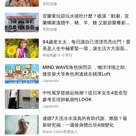
享民頭條
宜蘭童玩節玩水後吃什麼？礁溪「動涮」宜
蘭獨家溫體牛、豬、羊、雞 父親節聚餐新選
擇
享民頭條
94歲老太太，每日讓自己漂漂亮亮出門！愛
美是人生中極要緊一環，讓生活方方面面，
更加豐富有樂趣
幸福熟齡 X 今周刊
MIND WAVE角色快閃店 ，懶洋洋喵之助、
微笑柴犬等角色周邊就在橫濱Loft
Japaholic
中性風穿搭掀起熱潮？從日本女生4套造型
參考呈現帥氣個性LOOK
Japaholic
連續7天洗冷水澡真的有助代謝、燃脂？最
新研究揭：一週後身體出現4個變化
Marie Claire美麗佳人