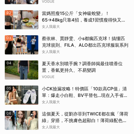
VOGUE
02
當媽照瘦15公斤「女神級蛻變」！
65→48kg只靠4招，養成1習慣瘦得快又不
復胖
女人我最大
03
蔡依林、賈靜雯、小s都瘋匹克球！搞懂匹
克球規則、FILA、ALO都出匹克球服裝系列
女人我最大
04
夏天香水別噴手腕？調香師揭最佳噴香位
置，香氣更持久、不易變調
VOGUE
05
小CK撿漏攻略！特價區「10款高CP值」清
單：爆走小白鞋、BV平替包…現在入手省一
筆
女人我最大
06
這個夏天，從劉亦菲到TWICE都在瘋「薄荷
綠」穿搭，不挑膚色超顯白！薄荷綠配色公
開
女人我最大