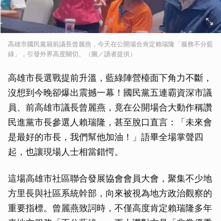
高雄市國民黨籍前議長曾麗燕，今天在公開場合肯定賴瑞隆「服務不分藍
綠」，引發外界高度關切。（圖／讀者提供）
高雄市長選戰提前升溫，藍綠陣營檯面下角力不斷，
沒想到今晚卻爆出震撼一幕！國民黨五連霸資深市議
員、前高雄市議長曾麗燕，竟在公開場合大動作稱讚
民進黨市長參選人賴瑞隆，甚至脫口直言：「未來會
是最好的市長，我們幫他加油！」語畢全場掌聲四
起，也讓現場人士相當錯愕。
這場高雄市社區聯合發展協會會員大會，聚集不少地
方里長與社區系統幹部，向來被視為地方政治觀察的
重要指標。曾麗燕致詞時，不僅高度肯定賴瑞隆多年