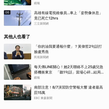
鏡報
06
高雄有線電視維修員…車上「姿勢像休息」
竟已死亡12hrs
三立新聞網
其他人也看了
「你的油我要通報什麼」？黃偉哲2句話打
臉盧秀燕
民視新聞網
每天傳LINE關心！她2天聯絡不上25歲兒急
搭機衝東京 「聽1句話」當場心碎...結局看
哭網
鏡報
南部注意！8/7演習防空警報大響 違者最高
罰15萬
EBC 東森新聞