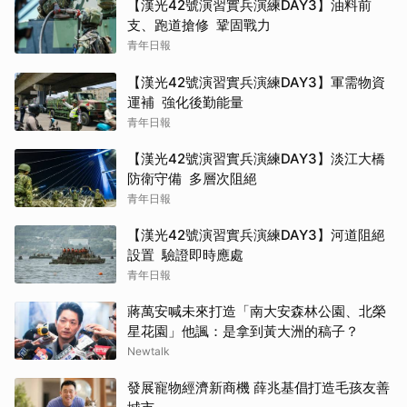
【漢光42號演習實兵演練DAY3】油料前
支、跑道搶修 鞏固戰力
青年日報
【漢光42號演習實兵演練DAY3】軍需物資
運補 強化後勤能量
青年日報
【漢光42號演習實兵演練DAY3】淡江大橋
防衛守備 多層次阻絕
青年日報
【漢光42號演習實兵演練DAY3】河道阻絕
設置 驗證即時應處
青年日報
蔣萬安喊未來打造「南大安森林公園、北榮
星花園」他諷：是拿到黃大洲的稿子？
Newtalk
發展寵物經濟新商機 薛兆基倡打造毛孩友善