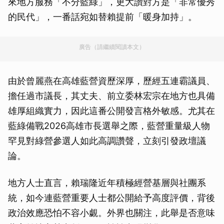
來地方服務「不分藍綠」，更大讚對方是「非常優秀
的民代」，一番話宛如替賴提前「暖身加持」。
廣告（請繼續閱讀本文）
由於曾麗燕在高雄藍營資歷深厚，歷經五連霸議員、
擔任過市議長，其丈夫、前立委林宏宗在地方也具備
雄厚組織實力，因此這番公開發言格外敏感。尤其在
藍綠備戰2026高雄市長選舉之際，藍營重量級人物
罕見對綠營參選人如此高調讚聲，立刻引發政壇議
論。
地方人士直言，賴瑞隆近年積極經營基層與社團系
統，如今連藍營重要人士都公開給予高度評價，背後
政治效應恐怕不容小覷。外界也關注，此舉是否意味