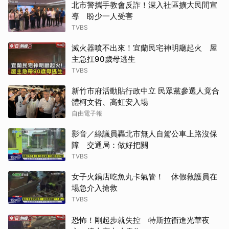
北市警攜手教會反詐！深入社區擴大民間宣
導 盼少一人受害
TVBS
滅火器噴不出來！宜蘭民宅神明廳起火 屋
主急扛90歲母逃生
TVBS
新竹市府活動貼行政中立 民眾黨參選人竟合
體柯文哲、高虹安入場
自由電子報
影音／綠議員轟北市無人自駕公車上路沒保
障 交通局：做好把關
TVBS
女子火鍋店吃魚丸卡氣管！ 休假救護員在
場急介入搶救
TVBS
恐怖！剛起步就失控 特斯拉衝進光華夜