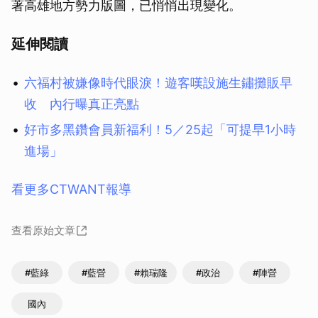
著高雄地方勢力版圖，已悄悄出現變化。
延伸閱讀
六福村被嫌像時代眼淚！遊客嘆設施生鏽攤販早
收 內行曝真正亮點
好市多黑鑽會員新福利！5／25起「可提早1小時
進場」
看更多CTWANT報導
查看原始文章
#藍綠
#藍營
#賴瑞隆
#政治
#陣營
國內