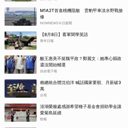
M1A2T首進桃機阻敵 雲豹甲車淡水野戰搶
修
NOWNEWS今日新聞
【8月8日】看軍聞學英語
青年日報
酸王惠美不挺魏平政？鄭麗文：她專心縣政
還沒開始輔選
自由電子報
賴總統合體沈伯洋 喊話國家要順、月薪破3
萬
台視
澎湖榮服處感謝希望種子基金會捐助學金讓
愛菊島延續
勁報