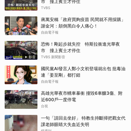
市 撞上賓士才停住
TVBS
蔣萬安稱「政府買夠疫苗 民間就不用採購」
謝金河：顛倒黑白令人痛心！
自由電子報
恐怖！剛起步就失控 特斯拉衝進光華夜
市 撞上賓士才停住
影音
TVBS 新聞影音
國民黨AI發言人鄭小文初登場就出包 批毒油
連「姜至剛」都打錯
自由電子報
高雄光華夜市轎車暴衝 撞毀6車釀3傷、附
近600戶一度停電
台視
一句「請回去坐好」 特教生持斷掃把戳女代
課老師眼睛大失血近失明
鏡週刊