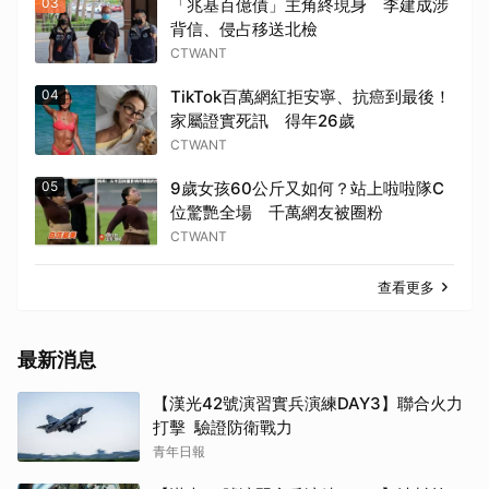
03
「兆基百億債」主角終現身 李建成涉
背信、侵占移送北檢
CTWANT
04
TikTok百萬網紅拒安寧、抗癌到最後！
家屬證實死訊 得年26歲
CTWANT
05
9歲女孩60公斤又如何？站上啦啦隊C
位驚艷全場 千萬網友被圈粉
CTWANT
查看更多
最新消息
【漢光42號演習實兵演練DAY3】聯合火力
打擊 驗證防衛戰力
青年日報