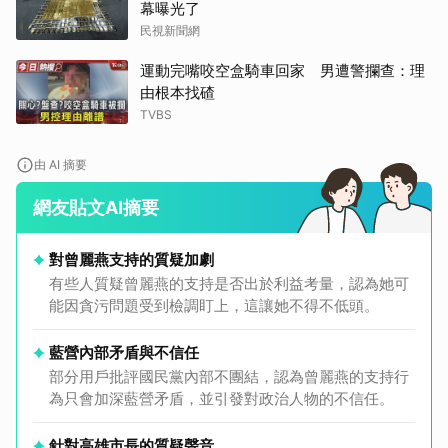
幕曝光了
民視新聞網
運動完嘴咬空盒騎車回家 男遭警攔查：理
由根本找碴
TVBS
由 AI 摘要
網友貼文AI摘要
對曾麗燕支持的質疑加劇
有些人質疑曾麗燕的支持是否出於利益考量，認為她可
能因貪污問題受到檢調盯上，這讓她不得不低頭。
藍營內部矛盾與不信任
部分用戶批評國民黨內部不團結，認為曾麗燕的支持行
為只會加深藍營矛盾，並引發對政治人物的不信任。
針對高雄市長的質疑聲音