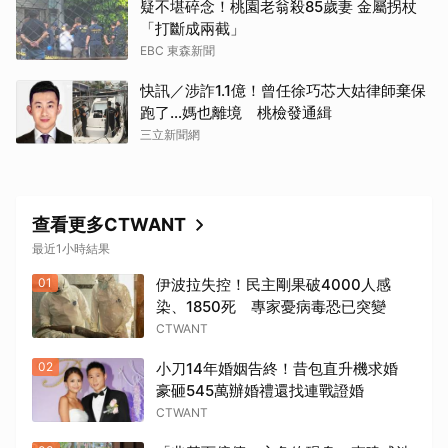
疑不堪碎念！桃園老翁殺85歲妻 金屬拐杖
「打斷成兩截」
EBC 東森新聞
快訊／涉詐1.1億！曾任徐巧芯大姑律師棄保
跑了…媽也離境 桃檢發通緝
三立新聞網
查看更多CTWANT
最近1小時結果
01
伊波拉失控！民主剛果破4000人感
染、1850死 專家憂病毒恐已突變
CTWANT
02
小刀14年婚姻告終！昔包直升機求婚
豪砸545萬辦婚禮還找連戰證婚
CTWANT