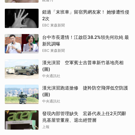
錯過「末班車」留宿男網友家！ 她慘遭性侵
2次
EBC 東森新聞
台中市長選情！江啟臣38.2%領先何欣純 最
新民調曝
EBC 東森新聞
漢光演習 空軍賓士吉普車新竹基地亮相
(圖)
中央通訊社
漢光演習跑道搶修 捷羚防空飛彈低空防護
(圖)
中央通訊社
發現內部管理缺失 宏碁代表上任2天閃辭
兆基屋管董座、退出經營層
上報