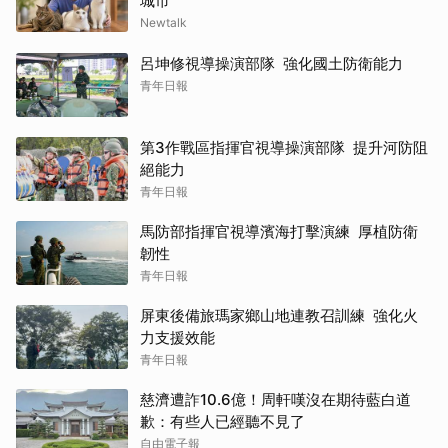
城市
Newtalk
呂坤修視導操演部隊 強化國土防衛能力
青年日報
第3作戰區指揮官視導操演部隊 提升河防阻
絕能力
青年日報
馬防部指揮官視導濱海打擊演練 厚植防衛
韌性
青年日報
屏東後備旅瑪家鄉山地連教召訓練 強化火
力支援效能
青年日報
慈濟遭詐10.6億！周軒嘆沒在期待藍白道
歉：有些人已經聽不見了
自由電子報