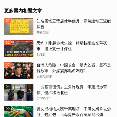
更多國內相關文章
01
知名蛋塔豆漿店休半個月 霸氣讓移工返鄉
探親
華視新聞
02
恐怖！剛起步就失控 特斯拉衝進光華夜
市 撞上賓士才停住
TVBS
03
台灣人危險！中國攻台「最大凶器」竟不是
解放軍 外媒震撼點名2破口
民視新聞網
04
「兆基百億債」主角終現身 李建成涉背
信、侵占移送北檢
CTWANT
05
愛女成植物人獲千萬理賠 不滿女婿拿去炒
股、包紅包 岳母提告索百萬結局出爐