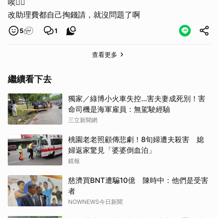
唉😮‍💨
改助理費都自己掏錢請，就沒問題了啊
5
1
查看更多
繼續看下去
獨家／綠博小火車失控…害夫妻成死別！害
命司機是海軍雇員：無駕駛經驗
取消
三立新聞網
桃園老老照顧傳悲劇！8旬婦遭夫殺害 媳
婦返家驚見「婆婆倒血泊」
鏡報
慈濟買BNT遭騙10億 陳時中：他們是受害
者
NOWNEWS今日新聞