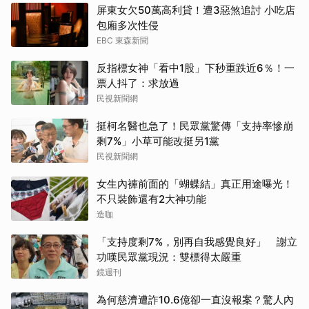
屏東女欠50萬高利貸！遭3惡煞追討 小吃店
包廂多次性侵
EBC 東森新聞
反指標女神「看中1股」下秒重跌近6％！一
票人抖了：求放過
民視新聞網
挺柯名醫也急了！民眾黨驚傳「支持率慘崩
剩7%」小草可能改挺另1黨
民視新聞網
女生內褲前面的「蝴蝶結」真正用途曝光！
不只裝飾還有2大神功能
造咖
「支持度剩7%，別再自我感覺良好」 謝立
功嘆民眾黨現況：雙標得太嚴重
鏡週刊
為何慈濟遭詐10.6億卻一直沒報案？驚人內