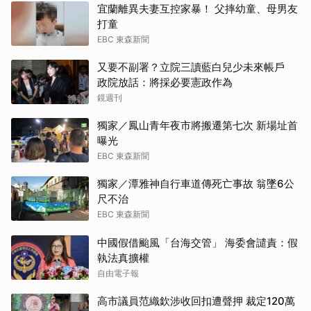
宜蘭離異夫妻互控家暴！ 父摔幼童、母男友
打童
EBC 東森新聞
又要不副署？立院三讀藍白兒少未來帳戶
政院放話：將採必要憲政作為
鏡週刊
獨家／鳳山青年夜市將搬遷第七次 新場址首
曝光
EBC 東森新聞
獨家／潭雅神自行車道傳死亡事故 翁墜6公
尺不治
EBC 東森新聞
中國假借颱風「台海交管」 海委會譴責：假
執法真擴權
自由電子報
高市議員范織欽涉收回扣遭聲押 裁定120萬