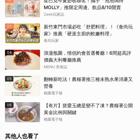
星巴克今夏必收聯名！攜手「泡泡瑪特
MOLLY」推限定周邊、飲品8/10開賣
Zeek玩家誌
03
新竹東門市場必吃「舒肥料理」！《食尚玩
家》推薦「硬派主廚的軟嫩料理」
食尚玩家
04
浪漫氛圍，情侶約會首選餐廳！6間超高評
價義大利餐廳推薦
MENU 美食誌
05
翻轉新吃法！農糧署推三種未熟水果消暑又
營養
桃園電子報
06
【有片】搓愛玉總是變不了凍？農糧署公開
黃金比例與關鍵
桃園電子報
其他人也看了