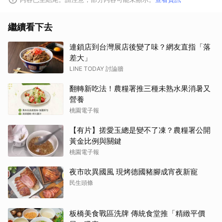
繼續看下去
連鎖店到台灣展店後變了味？網友直指「落
差大」
LINE TODAY 討論牆
翻轉新吃法！農糧署推三種未熟水果消暑又
營養
桃園電子報
【有片】搓愛玉總是變不了凍？農糧署公開
黃金比例與關鍵
桃園電子報
夜市吹異國風 現烤德國豬腳成宵夜新寵
民生頭條
板橋美食戰區洗牌 傳統食堂推「精緻平價