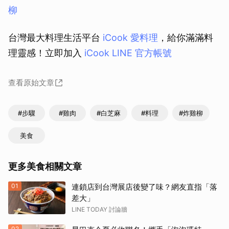
柳
台灣最大料理生活平台
iCook 愛料理
，給你滿滿料
理靈感！立即加入
iCook LINE 官方帳號
查看原始文章
#步驟
#雞肉
#白芝麻
#料理
#炸雞柳
美食
取消
更多美食相關文章
01
連鎖店到台灣展店後變了味？網友直指「落
差大」
LINE TODAY 討論牆
02