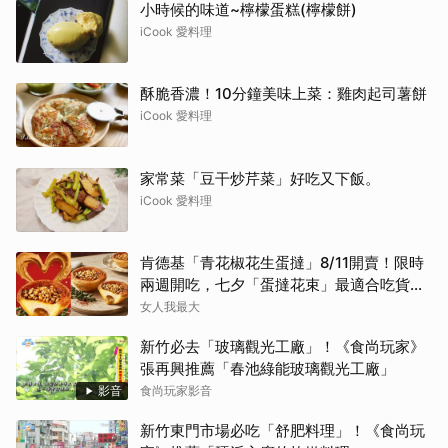
小時候的味道~檸檬蛋糕(檸檬餅)
iCook 愛料理
酥脆香濃！10分鐘美味上菜：雞肉起司薯餅
iCook 愛料理
家常菜「豆干炒芹菜」好吃又下飯。
iCook 愛料理
肯德基「青花椒花生蛋撻」8/11開賣！限時
兩週開吃，七夕「蛋撻花束」最適合吃貨女
友
女人我最大
新竹必去「玻璃觀光工廠」！《食尚玩家》
張再興推薦「春池綠能玻璃觀光工廠」
影音
食尚玩家影音
新竹東門市場必吃「舒肥料理」！《食尚玩