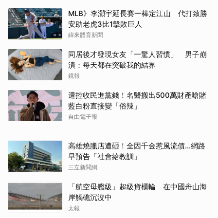
MLB》李灝宇延長賽一棒定江山 代打致勝
安助老虎3比1擊敗巨人
緯來體育新聞
同居後才發現女友「一驚人習慣」 男子崩
潰：每天都在突破我的結界
鏡報
遭控收民進黨錢！名醫搬出500萬財產嗆賭
藍白粉直接變「俗辣」
自由電子報
高雄燒臘店遭砸！全因千金惹風流債…網路
早預告「社會給教訓」
三立新聞網
「航空母艦級」超級貨櫃輪 在中國舟山海
岸觸礁沉沒中
太報