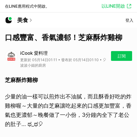
以LINE開啟
在LINE應用程式中開啟。
美食
登入
口感豐富、香氣濃郁！芝麻酥炸雞柳
iCook 愛料理
訂閱
更新於 05月14日01:11 • 發布於 05月14日01:10 • 🎈
波波小姐的廚房
芝麻酥炸雞柳
少量的油一樣可以煎炸出不油膩，而且酥香好吃的炸
雞柳喔～大量的白芝麻讓吃起來的口感更加豐富，香
氣也更濃郁～晚餐做了一小份，3分鐘內全下了老公
的肚子… ಥ_ಥ🎈