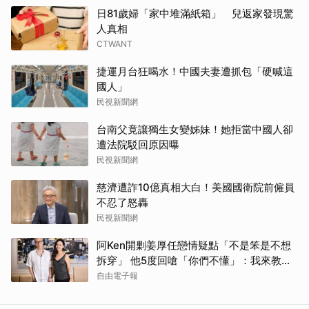
日81歲婦「家中堆滿紙箱」 兒返家發現驚
人真相
CTWANT
捷運月台狂喝水！中國夫妻遭抓包「硬喊這
國人」
民視新聞網
台南父竟讓獨生女變姊妹！她拒當中國人卻
遭法院駁回原因曝
民視新聞網
慈濟遭詐10億真相大白！美國國衛院前僱員
不忍了怒轟
民視新聞網
阿Ken開剿姜厚任戀情疑點「不是笨是不想
拆穿」 他5度回嗆「你們不懂」：我來教育
你們
自由電子報