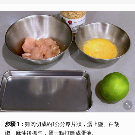
步驟 1：
雞肉切成約1公分厚片狀，灑上鹽、白胡
椒、麻油後抓勻，蛋一顆打散成蛋液。