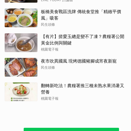
板橋美食戰區洗牌 傳統食堂推「精緻平價
風」吸客
民生頭條
【有片】搓愛玉總是變不了凍？農糧署公開
黃金比例與關鍵
桃園電子報
夜市吹異國風 現烤德國豬腳成宵夜新寵
民生頭條
翻轉新吃法！農糧署推三種未熟水果消暑又
營養
桃園電子報