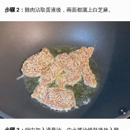
步驟 2：
雞肉沾取蛋液後，兩面都灑上白芝麻。
步驟 3：
鍋中加入適量油，中火將油燒熱後放入雞