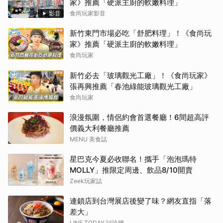
家》推薦「硬派主廚的軟嫩料理」
影音
食尚玩家影音
新竹東門市場必吃「舒肥料理」！《食尚玩
家》推薦「硬派主廚的軟嫩料理」
食尚玩家
新竹必去「玻璃觀光工廠」！《食尚玩家》
張再興推薦「春池綠能玻璃觀光工廠」
食尚玩家
浪漫氛圍，情侶約會首選餐廳！6間超高評
價義大利餐廳推薦
MENU 美食誌
星巴克今夏必收聯名！攜手「泡泡瑪特
MOLLY」推限定周邊、飲品8/10開賣
Zeek玩家誌
連鎖店到台灣展店後變了味？網友直指「落
差大」
LINE TODAY 討論牆