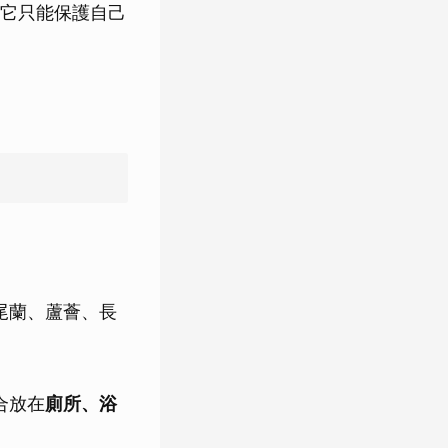
它只能保護自己
尾蘭、蘆薈、長
合放在
廁所、浴