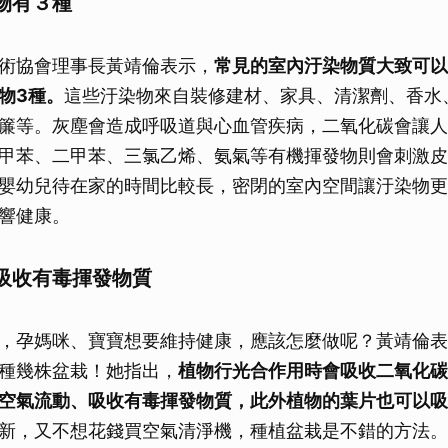
物有３種
術協會理事長黃靖倫表示，
常見的室內汙染物質大致可以
物3
種。
這些汙染物來自裝修建材、家具、清潔劑、香水
簾等。灰塵會造成呼吸道與心血管疾病，二氧化碳會讓人
甲苯、二甲苯、三氯乙烯、氨氣等有機揮發物則會刺激皮
嬰幼兒待在家的時間比較長，密閉的室內空間讓汙染物更
響健康。
吸收有毒揮發物質
，孕媽咪、寶寶想要維持健康，應該怎麼做呢？黃靖倫表
種幾株盆栽！她指出，
植物行光合作用時會吸收二氧化
空氣流動、吸收有毒揮發物質，此外植物的葉片也可以吸
新，又不想花錢買空氣清淨機，種植盆栽是不錯的方法。