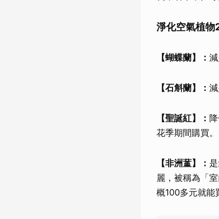
淨化空氣植物2
【蝴蝶蘭】：
減
【石斛蘭】：
減
【聖誕紅】：
降
花季期間購買。
【非洲蓳】：
是
麗，被稱為「室
概100多元就能