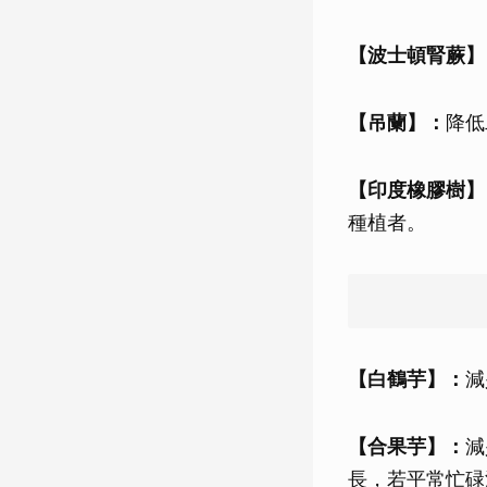
【波士頓腎蕨】
【吊蘭】：
降低
【印度橡膠樹】
種植者。
【白鶴芋】：
減
【合果芋】：
減
長，若平常忙碌