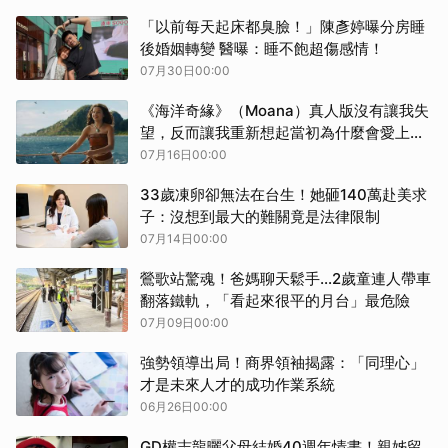
「以前每天起床都臭臉！」陳彥婷曝分房睡
後婚姻轉變 醫曝：睡不飽超傷感情！
07月30日00:00
《海洋奇緣》（Moana）真人版沒有讓我失
望，反而讓我重新想起當初為什麼會愛上迪
士尼
07月16日00:00
33歲凍卵卻無法在台生！她砸140萬赴美求
子：沒想到最大的難關竟是法律限制
07月14日00:00
鶯歌站驚魂！爸媽聊天鬆手…2歲童連人帶車
翻落鐵軌，「看起來很平的月台」最危險
07月09日00:00
強勢領導出局！商界領袖揭露：「同理心」
才是未來人才的成功作業系統
06月26日00:00
GD權志龍曬父母結婚40週年情書！親姊留