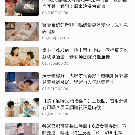
言互動，網讚：原來浪漫會遺傳
06月18日00:00
寶寶厭奶怎麼辦？喝奶量突然變少，先別急
著追奶
06月09日00:00
當心「荔枝病」找上門！小孩、孕婦夏天吃
荔枝別過量，營養師提醒恐低血糖
05月29日00:00
孩子睡得好，大腦才長得好！睡眠如何影響
取消
兒童神經發展、學習力與情緒穩定？
05月21日00:00
【孩子氣喘只能吃藥？】三伏貼、雷射針灸
有用嗎？夏天調體質正是時候！
05月15日00:00
每器官都可能長出腫瘤！6歲女童哭鬧、不
願走路、嘔吐…終生反覆手術，VHL七徵兆