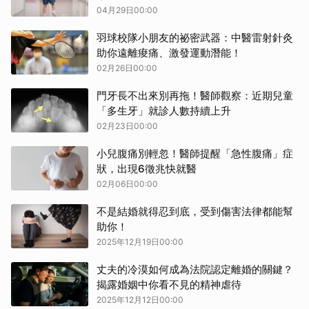
快就醫
04月29日00:00
羽球校隊小朋友的祕密武器：中醫雷射針灸
助你遠離痠痛、激發運動潛能！
02月26日00:00
門牙長不出來別再拖！醫師觀察：近期兒童
「多生牙」就診人數持續上升
02月23日00:00
小兒腹痛別輕忽！醫師提醒「急性腹痛」症
狀，出現6徵兆快就醫
02月06日00:00
不是結婚就得忍到底，受到傷害法律都能幫
助你！
2025年12月19日00:00
丈夫的冷漠如何成為法院認定離婚的關鍵？
揭露婚姻中你看不見的精神虐待
2025年12月12日00:00