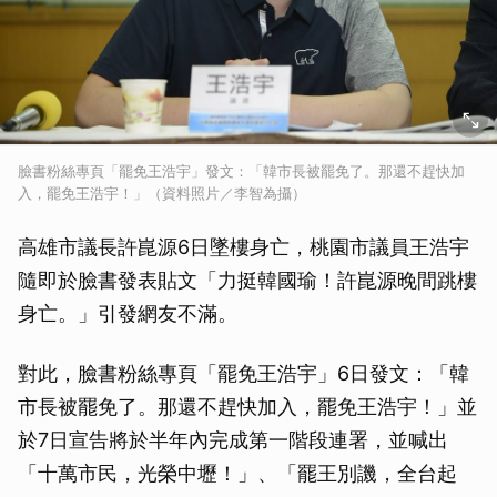
臉書粉絲專頁「罷免王浩宇」發文：「韓市長被罷免了。那還不趕快加
入，罷免王浩宇！」（資料照片／李智為攝）
高雄市議長許崑源6日墜樓身亡，桃園市議員王浩宇
隨即於臉書發表貼文「力挺韓國瑜！許崑源晚間跳樓
身亡。」引發網友不滿。
對此，臉書粉絲專頁「罷免王浩宇」6日發文：「韓
市長被罷免了。那還不趕快加入，罷免王浩宇！」並
於7日宣告將於半年內完成第一階段連署，並喊出
「十萬市民，光榮中壢！」、「罷王別譏，全台起