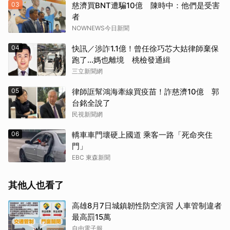
03
慈濟買BNT遭騙10億 陳時中：他們是受害
者
NOWNEWS今日新聞
04
快訊／涉詐1.1億！曾任徐巧芯大姑律師棄保
跑了…媽也離境 桃檢發通緝
三立新聞網
05
律師誆幫鴻海牽線買疫苗！詐慈濟10億 郭
台銘全說了
民視新聞網
06
轎車車門壞硬上國道 乘客一路「死命夾住
門」
EBC 東森新聞
其他人也看了
高雄8月7日城鎮韌性防空演習 人車管制違者
最高罰15萬
自由電子報