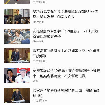
中央通訊社
雙語政見交鋒升溫！賴瑞隆競辦5點駁柯志
恩：烏龍攻擊、勿為反而反
Newtalk
高雄雙語教育別養「KPI巨獸」 柯志恩競
辦籲回歸務實教學
Newtalk
國家災害防救科技中心及國家太空中心預算
三讀(圖)
中央通訊社
慈濟遭詐騙逾10億元！藍白昔罵陳時中皆翻
車 她點名蔣萬安、柯文哲應道歉
鏡報
國家原子能科技研究院預算三讀 韓國瑜敲
槌(圖)
中央通訊社