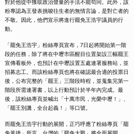
對於他從中獲取政治聲量的手法不能苟同。此外，該
粉專認為王發表挑唆往生者的無情言論，是對亡者的
不敬。因此，他們宣示將進行罷免王浩宇議員的行
動。
「罷免王浩宇」粉絲專頁宣布，7日起將開始第一階
段的任務，除了將在中壢市區醒目位置架設三幅罷王
宣傳看板外，也預計在中壢設置五處連署服務站，並
招募志工。而該粉絲專頁也將在確認最合適的投票日
後，公布完整的「罷王」三階段時程，並蒐集完第一
階段所需連署書，以上行動預計於半年內完成。最
後，該粉絲專頁並喊出「十萬市民，光榮中壢！」、
「罷王別譏，全台起義！」等口號。
而罷免王浩宇行動的展開，正巧呼應了粉絲專頁「罷
免黃捷」所言，台灣的「罷免大戰」將全面展開。