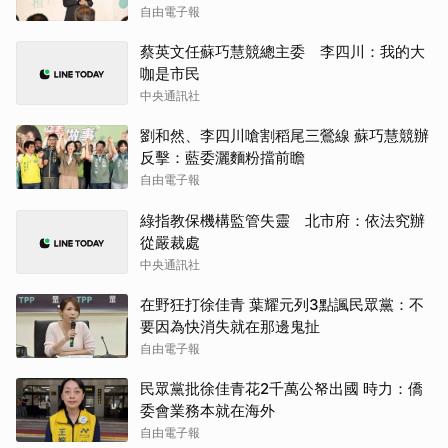
自由電子報
蔡英文任蘇巧慧競總主委 李四川：我的大
咖是市民
中央通訊社
劉和然、李四川嗆割稻尾三鶯線 蘇巧慧競辦
反擊：藍委灑麵粉擋前瞻
自由電子報
綠指教保機構監管失靈 北市府：依法究辦
從嚴裁處
中央通訊社
在野狂打徐佳青 葉耀元列3點諷民眾黨：不
要因為快消失就在那邊鬼扯
自由電子報
民眾黨批徐佳青花2千萬公帑出國 時力：僑
委會業務本就在海外
自由電子報