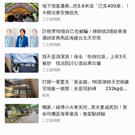
地下墳墓遷葬…挖3.6米深「已見400座」！
今辦法會安撫祖先
三立新聞網
詐慈濟10億自己也被騙！律師借2億給香港
通緝富商馬廷海建台北天空塔
取消
三立新聞網
我不是清潔員！保全「拒倒垃圾」上班3天
被炒 找法院討公道結果出爐
三立新聞網
打開一看驚見「黃金牆」!明星律師天空樹豪
宅地板一掀開：全是現鈔磚 232kg金山
震撼影像曝
鏡報
獨家／綠博小火車失控…害夫妻成死別！害
命司機是海軍雇員：無駕駛經驗
三立新聞網