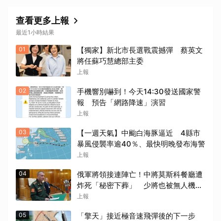
查看更多上報
最近1小時結果
01
【獨家】新北市長選戰震撼彈 蔡英文
將任蘇巧慧總部主委
上報
02
手機響別嚇到！今天14:30發送國家警
報 預告「網路降速」演習
上報
03
【一週天氣】中颱白海豚逼近 4縣市
暴風侵襲率逾40％、最快明晚發布海警
上報
04
俄軍將領接連陣亡！中將莫斯科餐廳遭
炸死「秘密下葬」 少將也被無人機擊
殺
上報
05
「擎天」接近極音速飛彈後的下一步