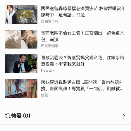
國民黨曾轟綠營擋慈濟買疫苗 林智群曝當年
陳時中「這句話」打臉
自由電子報
電商老闆不倫女主管！正宮翻出「超色道具
包」崩潰
民視新聞網
遭政治霸凌？魏嘉賢揭父親命危、住家水塔
遭投毒：衝著我來就好
Newtalk
辣妹穿透視裝逛古蹟…高開衩「臀肉往裙外
擠」畫面瘋傳！導覽員「一句話」勸離被狂
讚
鏡報
轉發 (0)