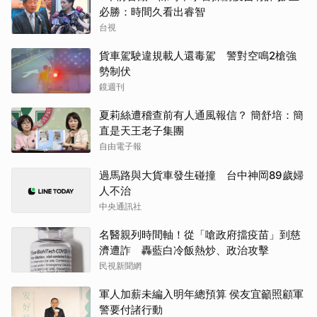
必勝：時間久看出睿智
台視
貨車駕駛違規載人還毒駕 警對空鳴2槍強
勢制伏
鏡週刊
夏莉絲遭稽查前有人通風報信？ 簡舒培：簡
直是天王老子集團
自由電子報
過馬路與大貨車發生碰撞 台中神岡89歲婦
人不治
中央通訊社
名醫親列時間軸！從「嗆政府擋疫苗」到慈
濟遭詐 轟藍白冷飯熱炒、政治攻擊
民視新聞網
軍人加薪未編入明年總預算 侯友宜籲照顧軍
警要付諸行動