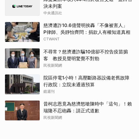
決未列案
中央通訊社
慈濟遭詐10.6億聲明挨轟「不像被害人」
P律師、吳靜怡齊問：捐款人有權知道真相
CTWANT
不尋常？慈濟遭詐騙10億卻不控告疫苗掮
客 教授見聲明驚覺不對勁
民視新聞網
院區停電1小時！高壓斷路器設備老舊故障
行政院：立院未通過預算
鏡週刊
昔柯志恩竟為慈濟怒嗆陳時中「這句」！賴
瑞隆不忍砲轟：請正式道歉
民視新聞網