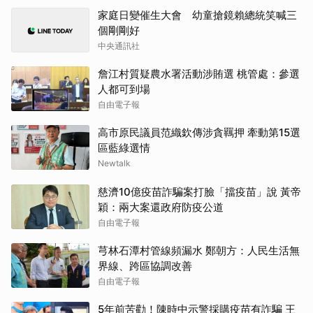
家庭日變催生大會 幼童搶鏡賴總統笑喊三
個剛剛好
中央通訊社
詹江村質疑農水署活動涉賄選 桃管處：參選
人都可到場
自由電子報
高市原民議員范織欽傳涉貪羈押 牽動第15選
區藍綠選情
Newtalk
慈濟10億疫苗詐騙案打臉「擋疫苗」說 黃帝
穎：兩大案還政府防疫公道
自由電子報
芎林石潭村管線頻漏水 鄭朝方：人民生活無
界線、跨區協調改善
自由電子報
5年前苦勸！陳時中示警採購疫苗有詐騙 王