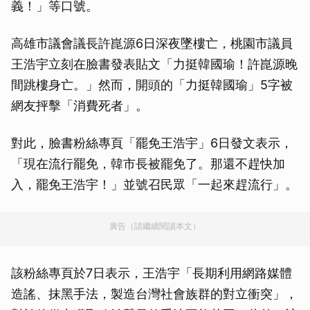
義！」等口號。
高雄市議會議長許崑源6日深夜墜樓亡，桃園市議員
王浩宇立刻在臉書發表貼文「力挺韓國瑜！許崑源晚
間跳樓身亡。」然而，開頭的「力挺韓國瑜」5字被
網友抨擊「消費死者」。
對此，臉書粉絲專頁「罷免王浩宇」6日發文表示，
「現在流行罷免，韓市長被罷免了。那還不趕快加
入，罷免王浩宇！」並號召民眾「一起來趕流行」。
廣告（請繼續閱讀本文）
該粉絲專頁於7日表示，王浩宇「長期利用網路媒體
造謠、抹黑手法，製造台灣社會族群的對立衝突」，