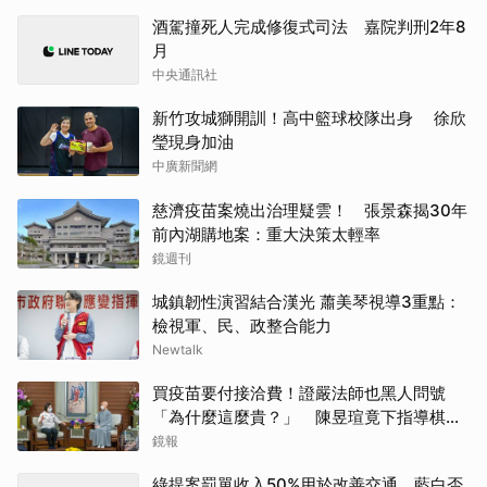
酒駕撞死人完成修復式司法 嘉院判刑2年8
月
中央通訊社
新竹攻城獅開訓！高中籃球校隊出身 徐欣
瑩現身加油
中廣新聞網
慈濟疫苗案燒出治理疑雲！ 張景森揭30年
前內湖購地案：重大決策太輕率
鏡週刊
城鎮韌性演習結合漢光 蕭美琴視導3重點：
檢視軍、民、政整合能力
Newtalk
買疫苗要付接洽費！證嚴法師也黑人問號
「為什麼這麼貴？」 陳昱瑄竟下指導棋：
教作帳躲內部審核
鏡報
綠提案罰單收入50%用於改善交通 藍白否