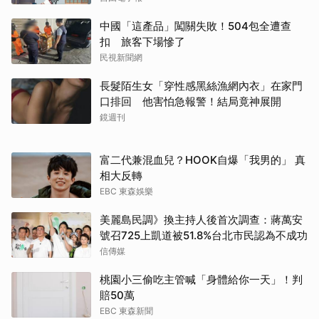
中國「這產品」闖關失敗！504包全遭查
扣 旅客下場慘了
民視新聞網
長髮陌生女「穿性感黑絲漁網內衣」在家門
口排回 他害怕急報警！結局竟神展開
鏡週刊
富二代兼混血兒？HOOK自爆「我男的」 真
相大反轉
EBC 東森娛樂
美麗島民調》換主持人後首次調查：蔣萬安
號召725上凱道被51.8%台北市民認為不成功
信傳媒
桃園小三偷吃主管喊「身體給你一天」！判
賠50萬
EBC 東森新聞