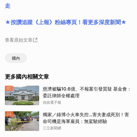
走
★按讚追蹤《上報》粉絲專頁！看更多深度新聞★
查看原始文章
國內
更多國內相關文章
01
慈濟被騙10.6億、不報案引發質疑 基金會：
委託律師全權處理
自由電子報
02
獨家／綠博小火車失控…害夫妻成死別！害
命司機是海軍雇員：無駕駛經驗
三立新聞網