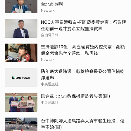
台北市長啊
Newtalk
NCC人事案遭藍白杯葛 藍委黃健豪：行政院
任期前一週才提名立院無法買單
自由電子報
慈濟遭詐10億 高嘉瑜質疑內控失靈：鉅額
佣金怎會先付？善款非私房錢
Newtalk
防年底大選賄選 彰檢檢察長發公開信籲乾
淨選舉
中央通訊社
民進黨：北市教保機構監管失靈(圖)
中央通訊社
台中神岡婦人過馬路與大貨車發生碰撞 傷
重不治(圖)