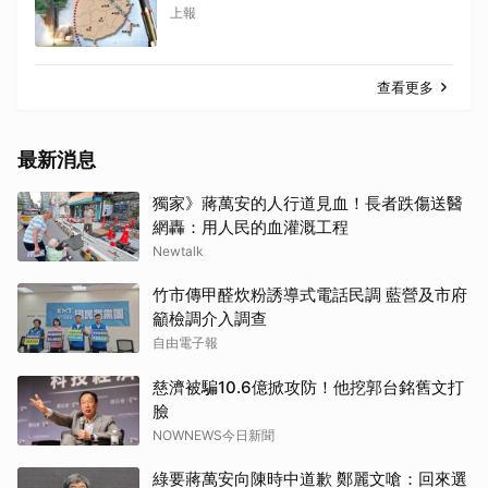
上報
查看更多
最新消息
獨家》蔣萬安的人行道見血！長者跌傷送醫
網轟：用人民的血灌溉工程
Newtalk
竹市傳甲醛炊粉誘導式電話民調 藍營及市府
籲檢調介入調查
自由電子報
慈濟被騙10.6億掀攻防！他挖郭台銘舊文打
臉
NOWNEWS今日新聞
綠要蔣萬安向陳時中道歉 鄭麗文嗆：回來選