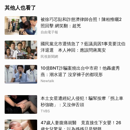
其他人也看了
被徐巧芯貼和詐慈濟律師合照！陳柏惟曬2
照回擊 網笑翻：超兇
自由電子報
國民黨北市選情急了？藍議員因1事竟要沈伯
洋退選 本人神回：應該問蔣萬安
民視新聞網
10億BNT詐騙案燒出台中市府！他轟盧秀
燕：潮水退了 沒穿褲子的都現形
Newtalk
本土女星遭經紀人侵犯！騙幫按摩「拐上車
秒強吻」：又沒伸舌頭
TVBS
47歲人妻腹痛就醫 竟直接生下女嬰！26
歲女兒驚呆：以為媽媽只是變胖