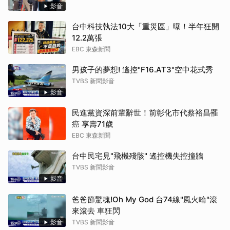
影音
台中科技執法10大「重災區」曝！半年狂開
12.2萬張
EBC 東森新聞
男孩子的夢想! 遙控"F16.AT3"空中花式秀
TVBS 新聞影音
影音
民進黨資深前輩辭世！前彰化市代蔡裕昌罹
癌 享壽71歲
EBC 東森新聞
台中民宅見"飛機殘骸" 遙控機失控撞牆
TVBS 新聞影音
影音
爸爸節驚魂!Oh My God 台74線"風火輪"滾
來滾去 車狂閃
影音
TVBS 新聞影音