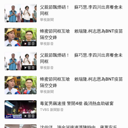
父親節飄煙硝！ 蘇巧慧.李四川出席餐會未
同框
華視新聞
蜂蜜節同框互嗆 賴瑞隆.柯志恩為BNT疫苗
隔空交鋒
影音
華視影音
父親節飄煙硝！ 蘇巧慧.李四川出席餐會未
同框
影音
華視影音
蜂蜜節同框互嗆 賴瑞隆.柯志恩為BNT疫苗
隔空交鋒
華視新聞
毒駕男飆速撞 警開4槍 義消熱血助破窗
TVBS 新聞影音
影音
沈伯洋、謝金河接連護陳時中 蔣萬安反