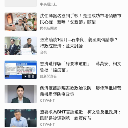
中央通訊社
沈伯洋簽名簽到手軟！走進成功市場傾聽市
民心聲 親曝「父親節」願望
民視新聞網
致癌油燒1個月...石崇良、姜至剛傳請辭？
行政院澄清：並未討論
台視
慈濟遭詐騙「綠要求道歉」 蔣萬安、柯文
哲批「擋疫苗」
影音
鏡新聞影音
慈濟疫苗詐騙案掀政治攻防 廖偉翔批綠營
藉機重塑防疫政策
CTWANT
遭要求為BNT言論道歉 柯文哲反批政府：
民間是被逼到第一線買疫苗
CTWANT