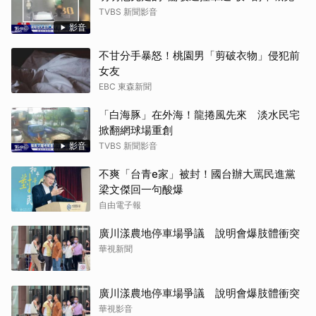
TVBS 新聞影音
影音
不甘分手暴怒！桃園男「剪破衣物」侵犯前
女友
EBC 東森新聞
「白海豚」在外海！龍捲風先來 淡水民宅
掀翻網球場重創
影音
TVBS 新聞影音
不爽「台青e家」被封！國台辦大罵民進黨
梁文傑回一句酸爆
自由電子報
廣川漾農地停車場爭議 說明會爆肢體衝突
華視新聞
廣川漾農地停車場爭議 說明會爆肢體衝突
華視影音