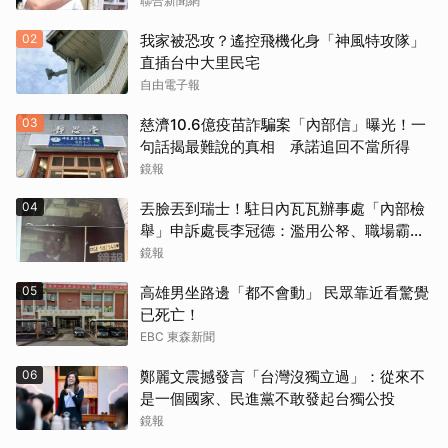
聯合新聞網
02
我家被恐攻？遙控飛機化身「神風特攻隊」
直插台中大里民宅
自由電子報
03
慈濟10.6億疫苗詐騙案「內部信」曝光！一
句話揭最難說的真相 承諾追回不當所得
鏡報
04
丟臉丟到瑞士！駐日內瓦瓦辦事處「內部檢
舉」申訴處長李冠德：濫用公帑、職場霸
凌、超速仔拒繳罰單 外交部要查了
鏡報
05
高雄男坐路邊「都不會動」 民眾靠近看驚覺
已死亡！
EBC 東森新聞
06
鄭麗文震撼發言「台灣沒獨立過」：從來不
是一個國家、民進黨不敢發起台獨公投
鏡報