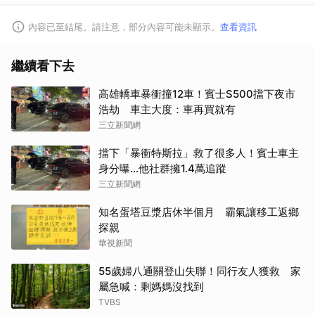
內容已至結尾。請注意，部分內容可能未顯示。
查看資訊
繼續看下去
高雄轎車暴衝撞12車！賓士S500擋下夜市
浩劫 車主大度：車再買就有
三立新聞網
擋下「暴衝特斯拉」救了很多人！賓士車主
身分曝…他社群擁1.4萬追蹤
三立新聞網
知名蛋塔豆漿店休半個月 霸氣讓移工返鄉
探親
華視新聞
55歲婦八通關登山失聯！同行友人獲救 家
屬急喊：剩媽媽沒找到
取消
TVBS