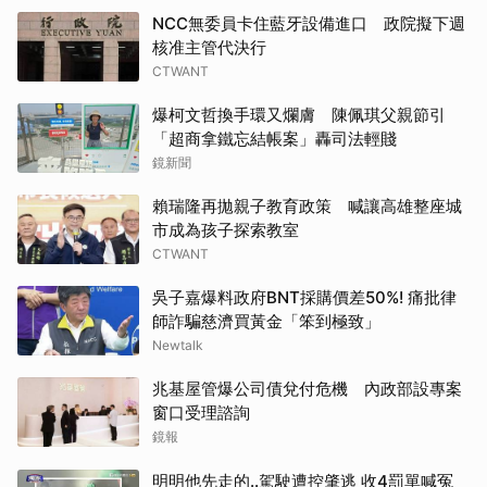
NCC無委員卡住藍牙設備進口 政院擬下週
核准主管代決行
CTWANT
爆柯文哲換手環又爛膚 陳佩琪父親節引
「超商拿鐵忘結帳案」轟司法輕賤
鏡新聞
賴瑞隆再拋親子教育政策 喊讓高雄整座城
市成為孩子探索教室
CTWANT
吳子嘉爆料政府BNT採購價差50%! 痛批律
師詐騙慈濟買黃金「笨到極致」
Newtalk
兆基屋管爆公司債兌付危機 內政部設專案
窗口受理諮詢
鏡報
明明他先走的..駕駛遭控肇逃 收4罰單喊冤