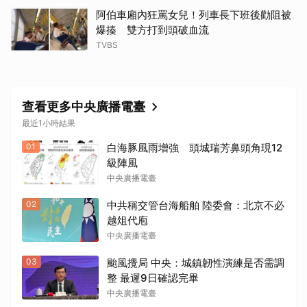
阿伯車廂內狂罵女兒！列車長下班後勸阻被
爆揍 雙方打到頭破血流
TVBS
查看更多中央廣播電臺
最近1小時結果
01
白海豚風雨增強 頭城瑞芳鼻頭角現12
級陣風
中央廣播電臺
02
中共稱交管台海船舶 陸委會：北京不必
越俎代庖
中央廣播電臺
03
颱風攪局 中央：城鎮韌性演練是否需調
整 最遲9日確認完畢
中央廣播電臺