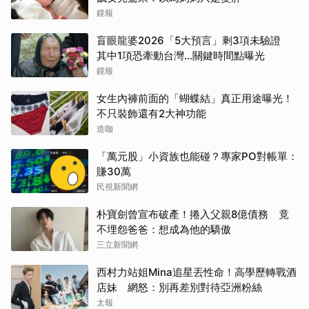
鏡報
盲眼龍婆2026「5大預言」剩3項未驗證
其中1項恐牽動台灣...關鍵時間點曝光
鏡報
女生內褲前面的「蝴蝶結」真正用途曝光！
不只裝飾還有2大神功能
造咖
「萬元股」小資族也能碰？專家PO對帳單：
賺30萬
民視新聞網
朴寶劍曾宣布破產！捲入父親8億債務 竟
不埋怨爸爸：想成為他的驕傲
三立新聞網
西村力站姐Mina追星丟性命！高學歷轉戰酒
店妹 網怒：別再差別對待亞洲粉絲
太報