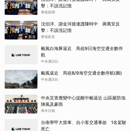
擊：不該洗記憶
華視新聞
沈伯洋、謝金河接連護陳時中 蔣萬安反
擊：不該洗記憶
影音
華視影音
颱風白海豚逼近 馬祖9日海空交通全數停
航
中央通訊社
颱風逼近 馬祖8/9海空交通全數停航(圖)
中央通訊社
中央災害應變中心提醒中颱逼近 山區嚴防強
陣風及豪雨
青年日報
台南學甲大貨車、自小客交通事故 1名駕駛
死亡