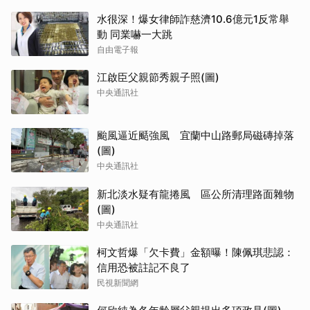
水很深！爆女律師詐慈濟10.6億元1反常舉
動 同業嚇一大跳
自由電子報
江啟臣父親節秀親子照(圖)
中央通訊社
颱風逼近颳強風 宜蘭中山路郵局磁磚掉落
(圖)
中央通訊社
新北淡水疑有龍捲風 區公所清理路面雜物
(圖)
中央通訊社
柯文哲爆「欠卡費」金額曝！陳佩琪悲認：
信用恐被註記不良了
民視新聞網