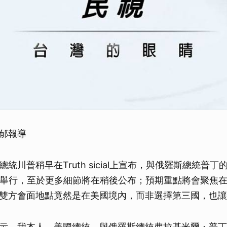
郁報導
統川普稍早在Truth sicial上宣布，與俄羅斯總統普丁
加舉行，至於更多細節將在稍後公布；預期重點將會聚焦
雙方會面地點竟然是在美國境內，而非選擇第三國，也讓
示，我本人、美國總統，與俄羅斯總統弗拉基米爾・普丁