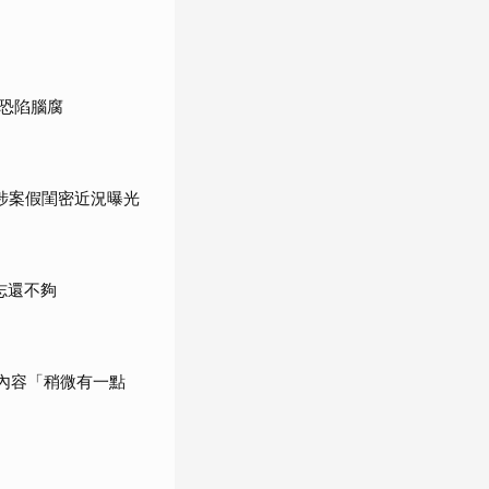
恐陷腦腐
涉案假閨密近況曝光
志還不夠
內容「稍微有一點