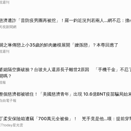
鏡週刊
取消
慈濟遭詐「昔防疫男團再被挖」！羅一鈞近況判若兩人…網不忍：擔
民視新聞網
關之琳傳戀上小35歲的鮮肉嫩模展開「嬤孫戀」？本尊回應了
鏡週刊
婆媳隔空撕破臉？台玻夫人還原長子離世2原因 「手機千金」不忍
開嗎？
鏡報
整個慈濟都被唬住！「美國慈濟青年」出現 10.6億BNT疫苗騙局始
自由電子報
丁柔安保險箱遭竊「700萬元全被偷」！ 兇手竟是他...嘆：提前穿
ETtoday星光雲