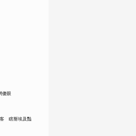
網傻眼
光客 瞎掰埃及豔