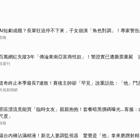
AI短劇成癮？長輩狂追停不下來，子女崩潰「角色對調」！專家警告
造咖
百萬網紅失蹤3年「傳淪東南亞富商性奴」！警證實已遭撕票棄屍 
鏡週刊
道奇終止本季最長7連敗！賽後主帥卻「罕見」說重話批：「他」鬥
民視新聞網
景區漂流竟能買「臨時女友」親親抱抱！套餐暗黑價碼曝光…客服：
尺度」
鏡報
陽台內褲沾滿精液！新北人妻調監視器 驚覺是「他」拿來磨蹭射精