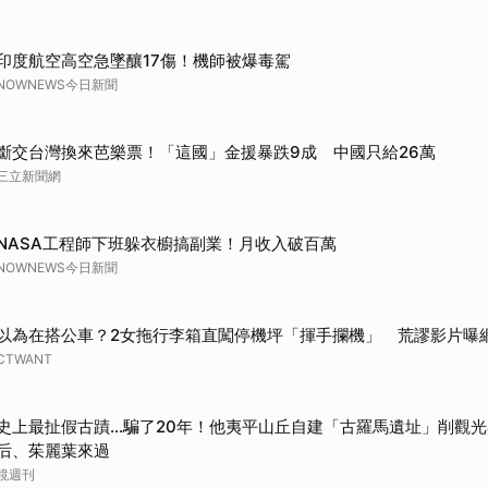
印度航空高空急墜釀17傷！機師被爆毒駕
NOWNEWS今日新聞
斷交台灣換來芭樂票！「這國」金援暴跌9成 中國只給26萬
三立新聞網
NASA工程師下班躲衣櫥搞副業！月收入破百萬
NOWNEWS今日新聞
以為在搭公車？2女拖行李箱直闖停機坪「揮手攔機」 荒謬影片曝
CTWANT
史上最扯假古蹟...騙了20年！他夷平山丘自建「古羅馬遺址」削觀
后、茱麗葉來過
鏡週刊