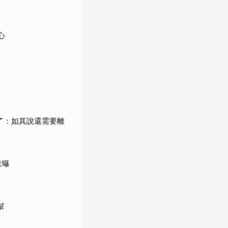
心
了：如其說還需要離
末曝
幫