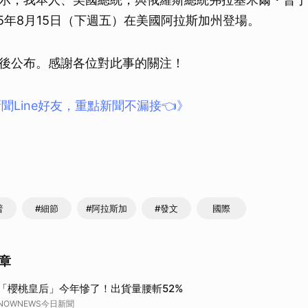
25年8月15日（下週五）在美國阿拉斯加州登場。
後公布。感謝各位對此事的關注！
聞Line好友，重點新聞不漏接👈》
普
#細節
#阿拉斯加
#發文
國際
章
「櫻桃皇后」今年慘了！出貨量腰斬52%
NOWNEWS今日新聞