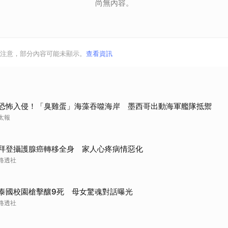
尚無內容。
注意，部分內容可能未顯示。
查看資訊
恐怖入侵！「臭雞蛋」海藻吞噬海岸 墨西哥出動海軍艦隊抵禦
太報
拜登攝護腺癌轉移全身 家人心疼病情惡化
路透社
泰國校園槍擊釀9死 母女驚魂對話曝光
路透社