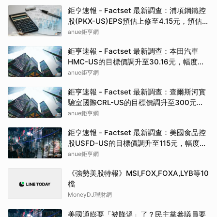
元
鉅亨速報 - Factset 最新調查：浦項鋼鐵控
股(PKX-US)EPS預估上修至4.15元，預估目
標價為81.50元
anue鉅亨網
鉅亨速報 - Factset 最新調查：本田汽車
HMC-US的目標價調升至30.16元，幅度約
3.26%
anue鉅亨網
鉅亨速報 - Factset 最新調查：查爾斯河實
驗室國際CRL-US的目標價調升至300元，
幅度約3.09%
anue鉅亨網
鉅亨速報 - Factset 最新調查：美國食品控
股USFD-US的目標價調升至115元，幅度約
4.55%
anue鉅亨網
《強勢美股特報》MSI,FOX,FOXA,LYB等10
檔
MoneyDJ理財網
美國通膨要「被降溫」了？民主黨參議員要