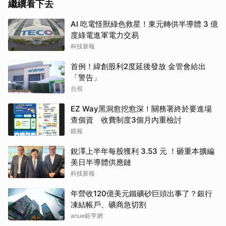
繼續看下去
AI 吃電怪獸綠色救星！東元轉供半導體 3 億
度綠電進軍電力交易
科技新報
首例！緯創股利2度延後發放 金管會給出
「警告」
台視
EZ Way黑洞愈挖愈深！關務署終於要進場
查個資 收費制度3個月內重檢討
鏡報
銳澤上半年每股獲利 3.53 元 ！砸重本擴編
美日半導體供應鏈
科技新報
年營收120億美元鐵礦砂巨頭出事了？銀行
凍結帳戶、礦商急切割
anue鉅亨網