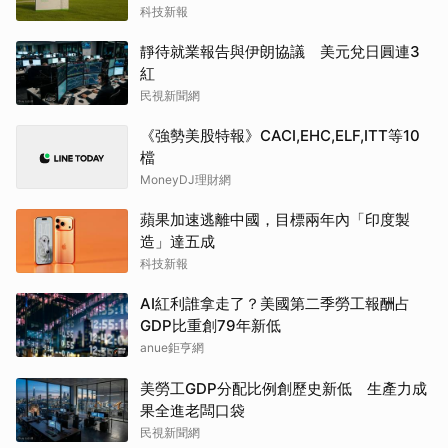
科技新報
靜待就業報告與伊朗協議 美元兌日圓連3
紅
民視新聞網
《強勢美股特報》CACI,EHC,ELF,ITT等10
檔
MoneyDJ理財網
蘋果加速逃離中國，目標兩年內「印度製
造」達五成
科技新報
AI紅利誰拿走了？美國第二季勞工報酬占
GDP比重創79年新低
anue鉅亨網
美勞工GDP分配比例創歷史新低 生產力成
果全進老闆口袋
民視新聞網