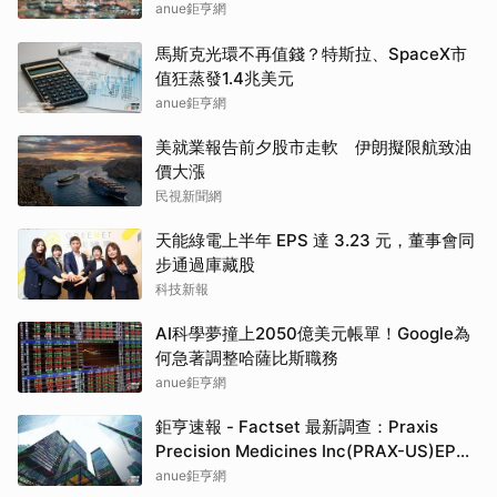
anue鉅亨網
馬斯克光環不再值錢？特斯拉、SpaceX市
值狂蒸發1.4兆美元
anue鉅亨網
美就業報告前夕股市走軟 伊朗擬限航致油
價大漲
民視新聞網
天能綠電上半年 EPS 達 3.23 元，董事會同
步通過庫藏股
科技新報
AI科學夢撞上2050億美元帳單！Google為
何急著調整哈薩比斯職務
anue鉅亨網
鉅亨速報 - Factset 最新調查：Praxis
Precision Medicines Inc(PRAX-US)EPS
預估上修至-14.21元，預估目標價為550.00
anue鉅亨網