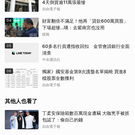
4天倒貨逾11萬張最慘
自由電子報
04
財富翻倍不滿足！他再「貸款600萬買股」
下場超慘...嘆：去紫南宮也沒用
鏡報
05
60多名行員遭指收回扣 金管會請銀行全面
清查
中央通訊社
06
獨家》國安基金第9次護盤名單揭曉 買進8
檔股票全數獲利
自由電子報
其他人也看了
丁柔安保險箱數百萬現金遭竊 大咖兇手被抓
包認了：偷自己的錢
自由電子報