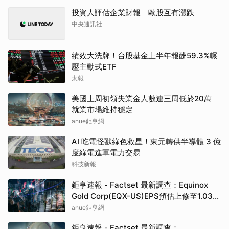
投資人評估企業財報 歐股互有漲跌
中央通訊社
績效大洗牌！台股基金上半年報酬59.3%輾
壓主動式ETF
太報
美國上周初領失業金人數連三周低於20萬
就業市場維持穩定
anue鉅亨網
AI 吃電怪獸綠色救星！東元轉供半導體 3 億
度綠電進軍電力交易
科技新報
鉅亨速報 - Factset 最新調查：Equinox
Gold Corp(EQX-US)EPS預估上修至1.03
元，預估目標價為16.03元
anue鉅亨網
鉅亨速報 - Factset 最新調查：