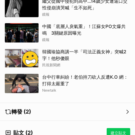
繼父從國中侵犯到高中…14歲少女遭逼口交
性侵崩潰哭喊「生不如死」
鏡報
中國「底層人戾氣重」！江蘇女PO文爆共
鳴 3關鍵原因曝光
鏡報
韓國瑜協商講一半「司法正義女神」突喊2
字！他秒傻眼
民視新聞網
台中行車糾紛！老伯持刀砍人反遭K.O 網：
打得太嚴重了
Newtalk
取消
轉發 (2)
貼文 (2)
建立貼文