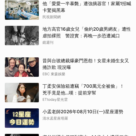
他「愛愛一半暴斃」遭強摘器官！家屬1招喊
卡驚揭黑幕
民視新聞網
地方高官16歲女兒「偷約20歲男網友」遭性
虐拍裸照 警證實：再晚一步恐遭滅口
鏡週刊
昔與台玻總裁爆豪門恩怨！女星未婚生女又
捲詐欺 現況曝
EBC 東森娛樂
丁柔安保險箱遭竊「700萬元全被偷」！
兇手竟是他...嘆：提前穿幫
ETtoday星光雲
小孟老師2026年08月10日(一)星座運勢
清水孟星座塔羅