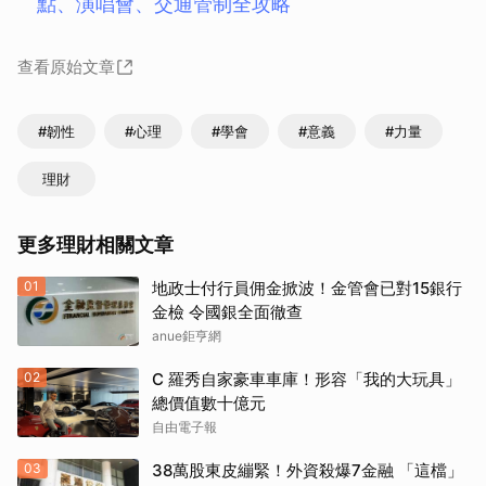
點、演唱會、交通管制全攻略
查看原始文章
#韌性
#心理
#學會
#意義
#力量
理財
更多理財相關文章
01
地政士付行員佣金掀波！金管會已對15銀行
金檢 令國銀全面徹查
anue鉅亨網
02
C 羅秀自家豪車車庫！形容「我的大玩具」
總價值數十億元
自由電子報
03
38萬股東皮繃緊！外資殺爆7金融 「這檔」