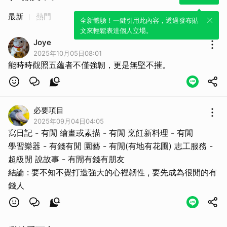
最新
熱門
全新體驗！一鍵引用此內容，透過發布貼
文來輕鬆表達個人立場。
Joye
2025年10月05日08:01
能時時觀照五蘊者不僅強韌，更是無堅不摧。
必要項目
2025年09月04日04:05
寫日記 - 有閒 繪畫或素描 - 有閒 烹飪新料理 - 有閒
學習樂器 - 有錢有閒 園藝 - 有閒(有地有花圃) 志工服務 -
超級閒 說故事 - 有閒有錢有朋友
結論 : 要不知不覺打造強大的心裡韌性 , 要先成為很閒的有
錢人