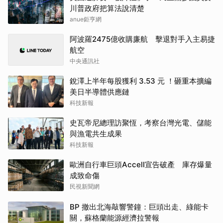
川普政府把算法說清楚
anue鉅亨網
阿波羅2475億收購廉航 擊退對手入主易捷
航空
中央通訊社
銳澤上半年每股獲利 3.53 元 ！砸重本擴編
美日半導體供應鏈
科技新報
史瓦帝尼總理訪聚恆，考察台灣光電、儲能
與漁電共生成果
科技新報
歐洲自行車巨頭Accell宣告破產 庫存爆量
成致命傷
民視新聞網
BP 撤出北海敲響警鐘：巨頭出走、綠能卡
關，蘇格蘭能源經濟拉警報