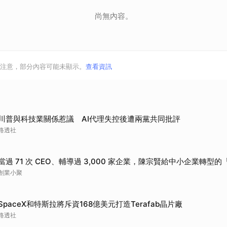
尚無內容。
注意，部分內容可能未顯示。
查看資訊
川普與科技業關係惹議 AI代理失控後遭兩黨共同批評
路透社
當過 71 次 CEO、輔導過 3,000 家企業，陳宗賢給中小企業轉型的「Y
創業小聚
SpaceX和特斯拉將斥資168億美元打造Terafab晶片廠
路透社