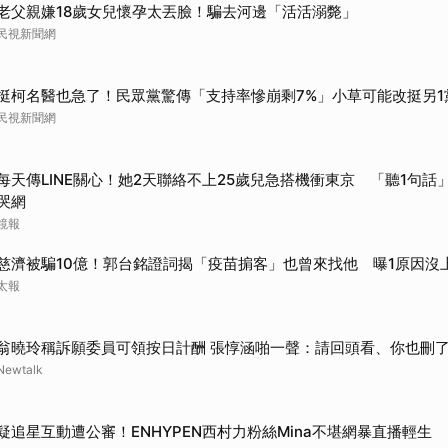
老父親嫌18歲女兒懷孕太丟臉！騙去河邊「活活溺斃」
取消
民視新聞網
挺柯名醫也急了！民眾黨驚傳「支持率慘崩剩7%」小草可能改挺另1
民視新聞網
每天傳LINE關心！她2天聯絡不上25歲兒急搭機衝東京 「聽1句話」
哭網
鏡報
慈濟被騙10億！郭台銘證詞揭「疫苗掮客」也曾來找他 曝1原因沒
太報
翁曉玲稱訴願委員可領按日計酬 張惇涵啪一聲：請回頭看、你也刪了
Newtalk
疑追星互動遭公審！ENHYPEN西村力粉絲Mina不堪網暴直播輕生