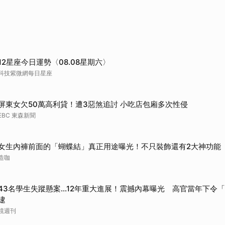
12星座今日運勢〈08.08星期六〉
科技紫微網每日星座
屏東女欠50萬高利貸！遭3惡煞追討 小吃店包廂多次性侵
EBC 東森新聞
女生內褲前面的「蝴蝶結」真正用途曝光！不只裝飾還有2大神功能
造咖
43名學生失蹤懸案...12年重大進展！震撼內幕曝光 高官當年下令
逮
鏡週刊