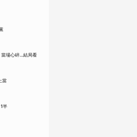
黨
當場心碎...結局看
上當
1半