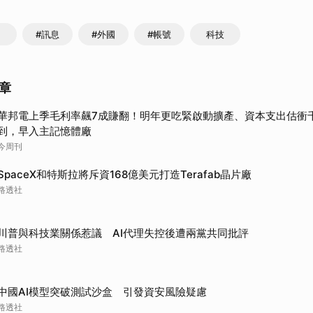
#訊息
#外國
#帳號
科技
章
華邦電上季毛利率飆7成賺翻！明年更吃緊啟動擴產、資本支出估衝
到，早入主記憶體廠
今周刊
SpaceX和特斯拉將斥資168億美元打造Terafab晶片廠
路透社
川普與科技業關係惹議 AI代理失控後遭兩黨共同批評
路透社
中國AI模型突破測試沙盒 引發資安風險疑慮
路透社