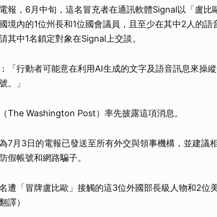
電報，6月中旬，這名冒充者在通訊軟體Signal以「盧比
國境內的1位州長和1位國會議員，且至少在其中2人的語
其中1名鎖定對象在Signal上交談。
：「行動者可能意在利用AI生成的文字及語音訊息來操
號。」
he Washington Post）率先披露這項消息。
為7月3日的電報已發送至所有外交與領事機構，並建議
防假帳號和網路騙子。
名遭「冒牌盧比歐」接觸的這3位外國部長級人物和2位
翻譯）