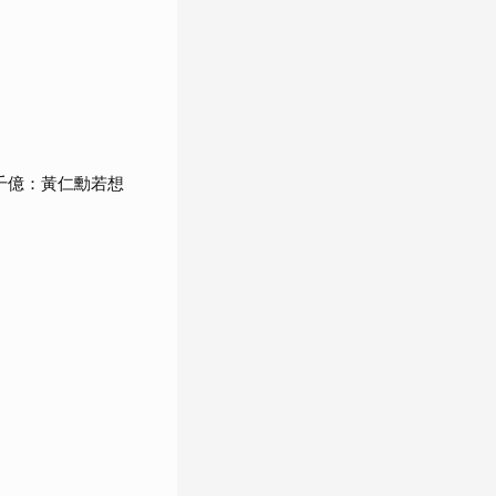
千億：黃仁勳若想