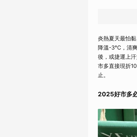
炎熱夏天最怕黏
降溫-3°C，
後，或捷運上汗
市多直接現折10
止。
2025好市多必