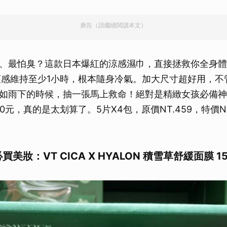
廣告（請繼續閱讀本文）
、最怕臭？這款日本爆紅的涼感濕巾，直接拯救你全身體
清爽感維持至少1小時，根本隨身冷氣。加大尺寸超好用，
如雨下的時候，抽一張馬上救命！絕對是精緻女孩必備神
0元，真的是太划算了。5片X4包，原價NT.459，特價NT
買美妝：VT CICA X HYALON 積雪草舒緩面膜 15