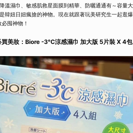
降溫濕巾、敏感肌救星面膜到精華、防曬通通有～容量大
是韓妞日妞瘋搶的神物。現在就跟著玩美研究生一起逛爆
妝必囤神物！
買美妝：Biore -3°C涼感濕巾 加大版 5片裝 X 4包