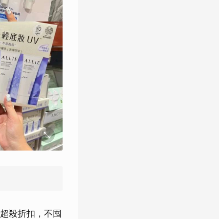
有超殺折扣，不囤