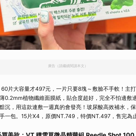
廣告（請繼續閱讀本文）
60片大容量才497元，一片只要8塊～敷臉不手軟！主打積
薄0.2mm植物纖維面膜紙，貼合度超好，完全不怕邊敷
黯沉，用這款連敷一週真的會發亮！玻尿酸高效補水，保
一包。15片X4，原價NT.749，特價NT.497，售完為
買美妝：VT 積雪草微晶精華組 Reedle Shot 100