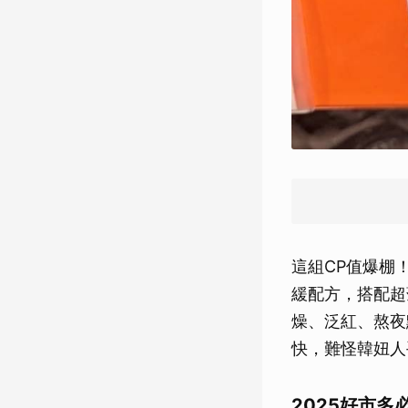
這組CP值爆棚！
緩配方，搭配超
燥、泛紅、熬夜
快，難怪韓妞人手
2025好市多必