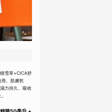
雪草+CICA舒
邊滑。肌膚乾
濕力持久、吸收
止。
 精華50毫升 +